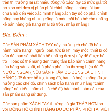
trên thị trường lại rất nhiều
đồng hồ xách tay
có mức giá tốt
hơn so với đơn vị phân phối chính hãng , chúng tôi tạm
chưa nói đến việc xác minh hàng xách tay đó có phải chính
hãng hay không nhưng cũng là món mồi béo bở cho những
kẻ bán hàng giả hàng nhái trà trộn , nhập nhằng !
Đặc Điểm
:
Các SẢN PHẨM XÁCH TAY này thường có chế độ bảo
hành "cửa hàng", người bán, tức là khi máy móc, thiết bị có
vấn đề, bạn sẽ phải liên hệ những đơn vị này để được hỗ
trợ. Hoặc có thể mang đến trung tâm bảo hành chính hãng
của hãng sản xuất, nhà phân phối của thương hiệu đó Ở
NƯỚC NGOÀI ( NẾU SẢN PHẨM ĐÓ ĐÚNG LÀ CHÍNH
HÃNG ) để được hỗ trợ, trong đó, bạn có hoặc không được
hưởng các chế độ, chính sách bảo hành như hàng "chính
hãng" nêu trên, thậm chí là chế độ bảo hành toàn cầu của
sản phẩm đang sử dụng.
Các sản phẩm XÁCH TAY thường có giá THẤP HƠN so
với ĐỒNG HỒ CHÍNH HÃNG ĐƯỢC PHÂN PHỐI TẠI VIỆT