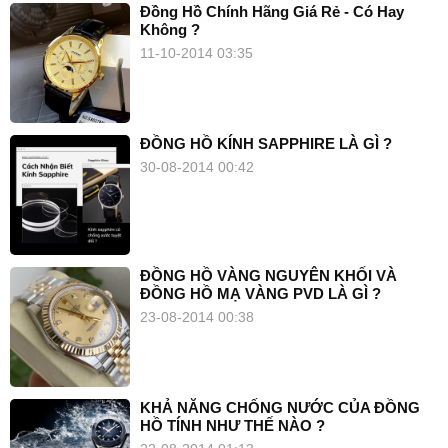
Đồng Hồ Chính Hãng Giá Rẻ - Có Hay
Không ?
11-10-2014 03:35
ĐỒNG HỒ KÍNH SAPPHIRE LÀ GÌ ?
30-08-2014 00:42
ĐỒNG HỒ VÀNG NGUYÊN KHỐI VÀ
ĐỒNG HỒ MẠ VÀNG PVD LÀ GÌ ?
23-08-2014 00:38
KHẢ NĂNG CHỐNG NƯỚC CỦA ĐỒNG
HỒ TÍNH NHƯ THẾ NÀO ?