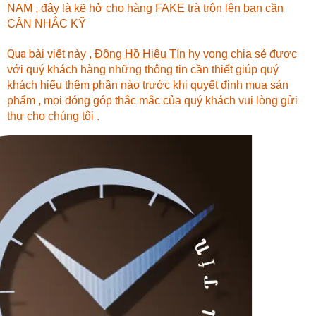
NAM , đây là kẽ hở cho hàng FAKE trà trộn lên bạn cần
CÂN NHẮC KỸ
Qua b
ài viết này ,
Đồng Hồ Hiệu Tín
hy vọng chia sẻ được
với quý khách hàng những thông tin cần thiết giúp quý
khách hiểu thêm phần nào trước khi quyết định mua sản
phẩm , mọi đóng góp thắc mắc của quý khách vui lòng gửi
thư cho chúng tôi .