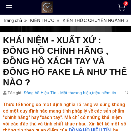
0
Trang chủ
KIẾN THỨC
KIẾN THỨC CHUYÊN NGÀNH
KHÁI NIỆM - XUẤT XỨ :
ĐỒNG HỒ CHÍNH HÃNG ,
ĐỒNG HỒ XÁCH TAY VÀ
ĐỒNG HỒ FAKE LÀ NHƯ THẾ
NÀO ?
Tác giả:
Đồng hồ Hiệu Tín - Một thương hiệu,triệu niềm tin
18
Thực tế không có một định nghĩa rõ ràng và cũng không
có một quy định nào mang tính pháp lý về các sản phẩm
"chính hãng" hay "xách tay". Mà chỉ có những khái niệm
với các đặc thù và tính chất khác nhau. Xin liệt kê một số
thông tin theo quan điểm của
ĐỒNG HỒ HI
, hy
ỆU TÍN