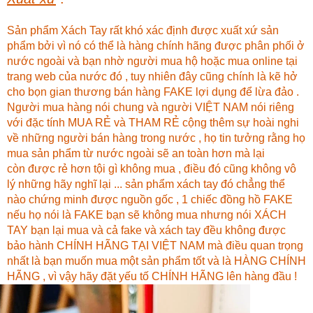
Sản phẩm Xách Tay rất khó xác định được xuất xứ sản
phẩm bởi vì nó có thể là hàng chính hãng được phân phối ở
nước ngoài và bạn nhờ người mua hộ hoặc mua online tại
trang web của nước đó , tuy nhiên đây cũng chính là kẽ hở
cho bọn gian thương bán hàng FAKE lợi dụng để lừa đảo .
Người mua hàng nói chung và người VIỆT NAM nói riêng
với đặc tính MUA RẺ và THAM RẺ cộng thêm sự hoài nghi
về những người bán hàng trong nước , họ tin tưởng rằng họ
mua sản phẩm từ nước ngoài sẽ an toàn hơn mà lại
còn được rẻ hơn tội gì không mua , điều đó cũng không vô
lý những hãy nghĩ lại ... sản phẩm xách tay đó chẳng thể
nào chứng minh được nguồn gốc , 1 chiếc đồng hồ FAKE
nếu họ nói là FAKE bạn sẽ không mua nhưng nói XÁCH
TAY bạn lại mua và cả fake và xách tay đều không được
bảo hành CHÍNH HÃNG TẠI VIỆT NAM mà điều quan trọng
nhất là bạn muốn mua một sản phẩm tốt và là HÀNG CHÍNH
HÃNG , vì vậy hãy đặt yếu tố CHÍNH HÃNG lên hàng đầu !