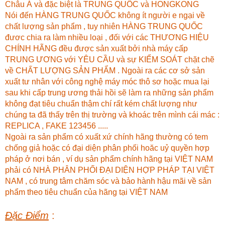
Châu Á và đặc biệt là TRUNG QUỐC và HONGKONG
Nói đến HÀNG TRUNG QUỐC không ít người e ngại về
chất lượng sản phẩm , tuy nhiên HÀNG TRUNG QUỐC
đươc chia ra làm nhiều loại , đối với các THƯƠNG HIỆU
CHÍNH HÃNG đều được sản xuất bởi nhà máy cấp
TRUNG ƯƠNG với YÊU CẦU và sự KIỂM SOÁT chặt chẽ
về CHẤT LƯỢNG SẢN PHẨM . Ngoài ra các cơ sở sản
xuất tư nhân với công nghệ máy móc thô sơ hoặc mua lại
sau khi cấp trung ương thải hồi sẽ làm ra những sản phẩm
không đạt tiêu chuẩn thậm chí rất kém chất lượng như
chúng ta đã thấy trên thị trường và khoác trên mình cái mác :
REPLICA , FAKE 123456 .....
Ngoài ra sản phẩm có xuất xứ chính hãng thường có tem
chống giả hoặc có đại diện phân phối hoăc uỷ quyền hợp
pháp ở nơi bán , ví dụ sản phẩm chính hãng tại VIỆT NAM
phải có NHÀ PHÂN PHỐI ĐẠI DIỆN HỢP PHÁP TẠI VIỆT
NAM , có trung tâm chăm sóc và bảo hành hậu mãi về sản
phẩm theo tiêu chuẩn của hãng tại VIỆT NAM
Đặc Điểm
: