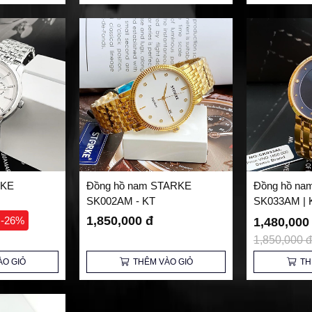
RKE
Đồng hồ nam STARKE
Đồng hồ nam
SK002AM - KT
SK033AM | 
1,850,000 đ
-26%
1,480,000
1,850,000 đ
ÀO GIỎ
THÊM VÀO GIỎ
TH