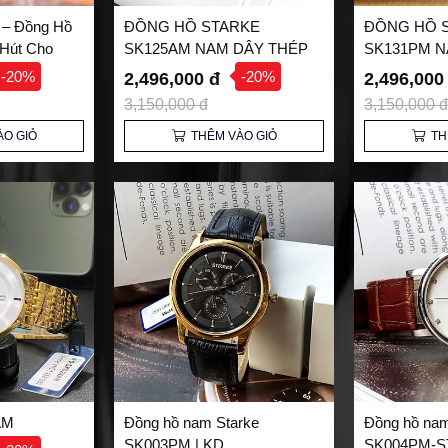
 – Đồng Hồ
ĐỒNG HỒ STARKE
ĐỒNG HỒ 
Hút Cho
SK125AM NAM DÂY THÉP
SK131PM N
-20%
-20%
2,496,000 đ
2,496,000
3,150,000 đ
3,150,000 đ
ÀO GIỎ
THÊM VÀO GIỎ
TH
AM
Đồng hồ nam Starke
Đồng hồ na
SK003PM | KD
SK004PM-ST