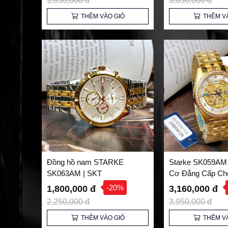
1,650,000 đ
3,650,000 đ
THÊM VÀO GIỎ
THÊM V
Đồng hồ nam STARKE
Starke SK059AM
SK063AM | SKT
Cơ Đẳng Cấp Ch
Cách Nam Tính
-20%
1,800,000 đ
3,160,000 đ
2,250,000 đ
3,950,000 đ
THÊM VÀO GIỎ
THÊM V