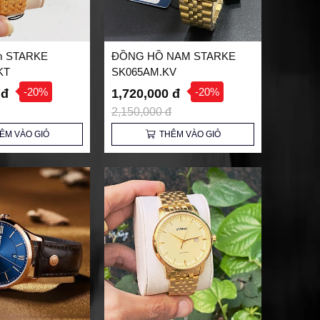
m STARKE
ĐỒNG HỒ NAM STARKE
KT
SK065AM.KV
-20%
-20%
 đ
1,720,000 đ
2,150,000 đ
ÊM VÀO GIỎ
THÊM VÀO GIỎ