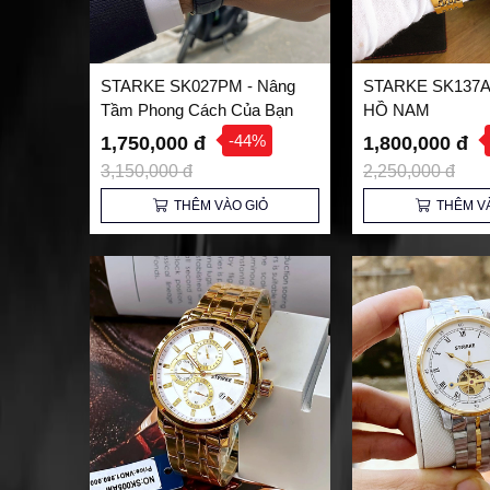
STARKE SK027PM - Nâng
STARKE SK137
Tầm Phong Cách Của Bạn
HỒ NAM
-44%
1,750,000 đ
1,800,000 đ
3,150,000 đ
2,250,000 đ
THÊM VÀO GIỎ
THÊM V