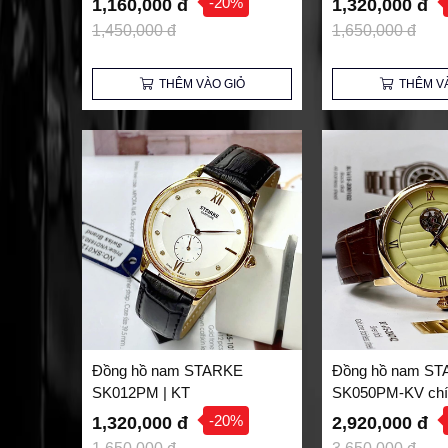
-20%
1,160,000 đ
1,320,000 đ
1,450,000 đ
1,650,000 đ
THÊM VÀO GIỎ
THÊM V
Đồng hồ nam STARKE
Đồng hồ nam S
SK012PM | KT
SK050PM-KV chí
-20%
1,320,000 đ
2,920,000 đ