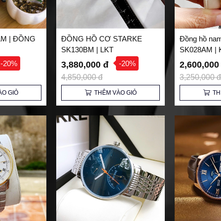
AM | ĐỒNG
ĐỒNG HỒ CƠ STARKE
Đồng hồ na
SK130BM | LKT
SK028AM | 
-20%
-20%
3,880,000 đ
2,600,000
4,850,000 đ
3,250,000 đ
ÀO GIỎ
THÊM VÀO GIỎ
TH