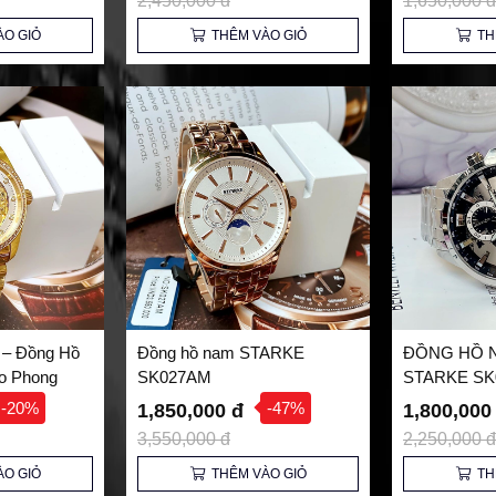
2,450,000 đ
1,650,000 đ
ÀO GIỎ
THÊM VÀO GIỎ
TH
 – Đồng Hồ
Đồng hồ nam STARKE
ĐỒNG HỒ 
o Phong
SK027AM
STARKE SK
HÃNG
-20%
-47%
1,850,000 đ
1,800,000
3,550,000 đ
2,250,000 đ
ÀO GIỎ
THÊM VÀO GIỎ
TH