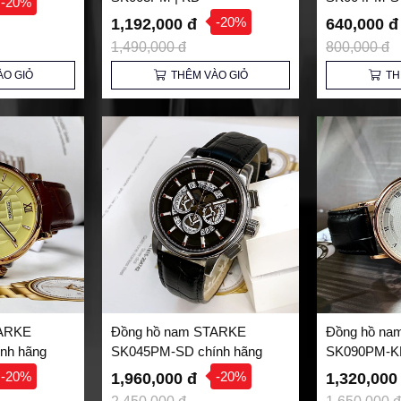
-20%
-20%
1,192,000 đ
640,000 
1,490,000 đ
800,000 đ
ÀO GIỎ
THÊM VÀO GIỎ
TH
TARKE
Đồng hồ nam STARKE
Đồng hồ na
nh hãng
SK045PM-SD chính hãng
SK090PM-KR
-20%
-20%
1,960,000 đ
1,320,000