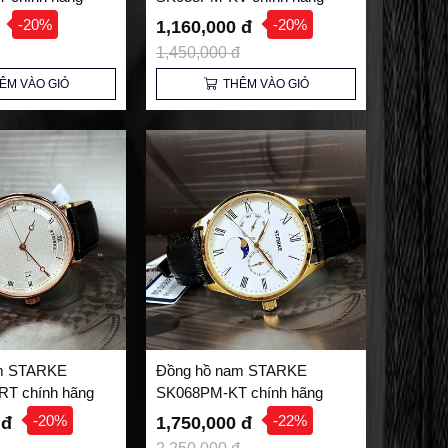
-20%
-20%
đ
1,160,000 đ
1,450,000 đ
ÊM VÀO GIỎ
THÊM VÀO GIỎ
m STARKE
Đồng hồ nam STARKE
T chính hãng
SK068PM-KT chính hãng
-20%
-22%
 đ
1,750,000 đ