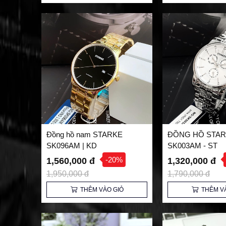
Đồng hồ nam STARKE
ĐỒNG HỒ STA
SK096AM | KD
SK003AM - ST
-20%
1,560,000 đ
1,320,000 đ
1,950,000 đ
1,790,000 đ
THÊM VÀO GIỎ
THÊM V