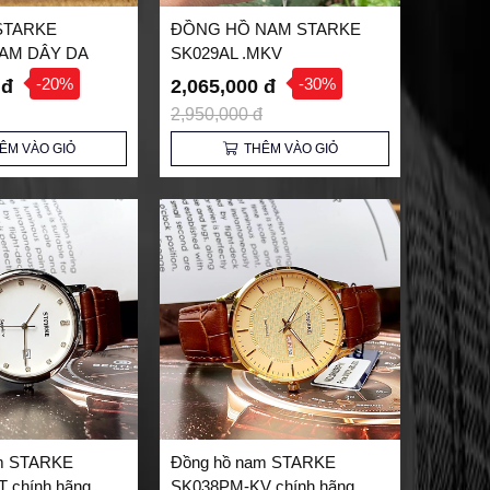
STARKE
ĐỒNG HỒ NAM STARKE
AM DÂY DA
SK029AL .MKV
-20%
-30%
 đ
2,065,000 đ
2,950,000 đ
ÊM VÀO GIỎ
THÊM VÀO GIỎ
m STARKE
Đồng hồ nam STARKE
 chính hãng
SK038PM-KV chính hãng