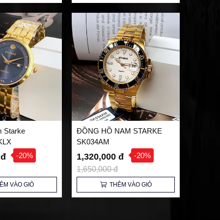
 Starke
ĐỒNG HỒ NAM STARKE
KLX
SK034AM
-20%
-20%
 đ
1,320,000 đ
1,650,000 đ
ÊM VÀO GIỎ
THÊM VÀO GIỎ