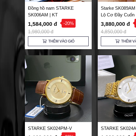
Đồng hồ nam STARKE
Starke SK089AM
SK006AM | KT
Lộ Cơ Đầy Cuốn 
Phái Mạnh
-20%
1,584,000 đ
3,880,000 đ
1,980,000 đ
4,850,000 đ
THÊM VÀO GIỎ
THÊM V
STARKE SK024PM-V
STARKE SK024