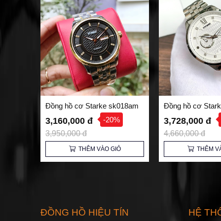
Đồng hồ cơ Starke sk018am
Đồng hồ cơ Star
-20%
3,160,000 đ
3,728,000 đ
3,950,000 đ
4,660,000 đ
THÊM VÀO GIỎ
THÊM V
ĐỒNG HỒ HIỆU TÍN
HỆ TH