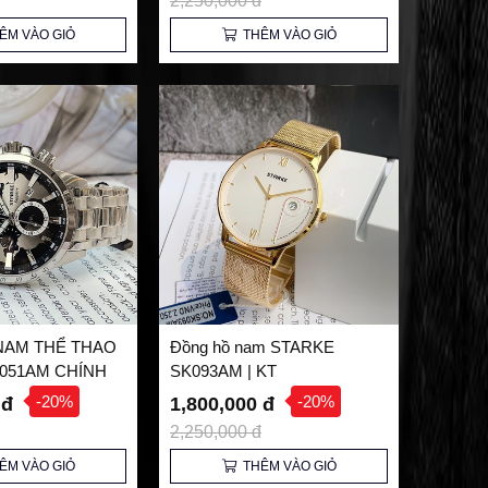
2,250,000 đ
ÊM VÀO GIỎ
THÊM VÀO GIỎ
NAM THỂ THAO
Đồng hồ nam STARKE
051AM CHÍNH
SK093AM | KT
-20%
-20%
 đ
1,800,000 đ
2,250,000 đ
ÊM VÀO GIỎ
THÊM VÀO GIỎ