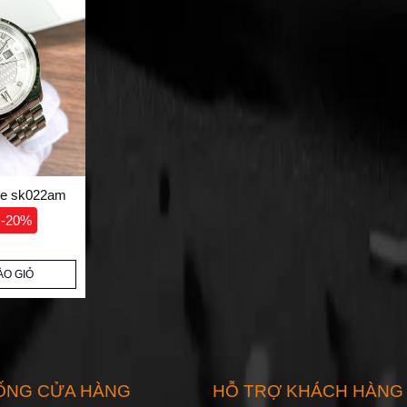
ke sk022am
-20%
ÀO GIỎ
ỐNG CỬA HÀNG
HỖ TRỢ KHÁCH HÀNG