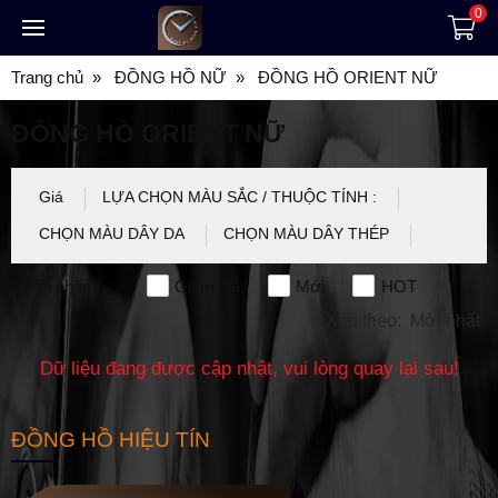
0
Trang chủ
ĐỒNG HỒ NỮ
ĐỒNG HỒ ORIENT NỮ
ĐỒNG HỒ ORIENT NỮ
Giá
LỰA CHỌN MÀU SẮC / THUỘC TÍNH :
CHỌN MÀU DÂY DA
CHỌN MÀU DÂY THÉP
0
sản phẩm
Giảm giá
Mới
HOT
Xếp theo:
Mới nhất
Dữ liệu đang được cập nhật, vui lòng quay lại sau!
ĐỒNG HỒ HIỆU TÍN