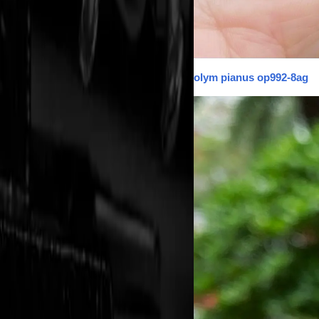
olym pianus op992-8ag