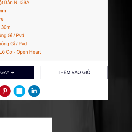
ật Bản NH38A
2mm
re
: 30m
ng Gỉ / Pvd
hông Gỉ / Pvd
Lộ Cơ - Open Heart
NGAY ➜
THÊM VÀO GIỎ