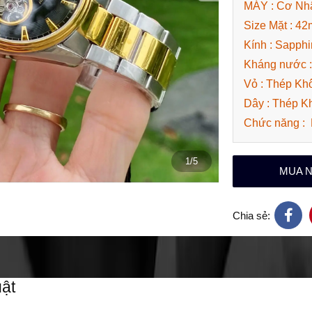
MÁY : Cơ Nh
Size Mặt : 4
Kính : Sapphi
Kháng nước 
Vỏ : Thép Khô
Dây : Thép K
Chức năng : 
1/5
MUA 
Chia sẻ:
ật