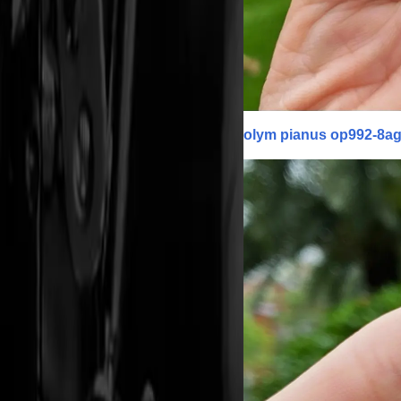
olym pianus op992-8a