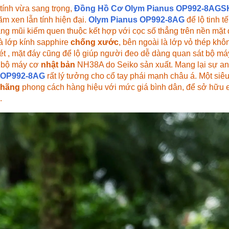
tính vừa sang trọng,
Đồng Hồ Cơ
Olym Pianus OP992-8AGS
ãm xen lẫn tính hiện đại.
Olym Pianus OP992-8AG
để lộ tinh t
ạng mũi kiếm quen thuộc kết hợp với cọc số thẳng trên nền mặt
là lớp kính sapphire
chống xước
, bên ngoài là lớp vỏ thép khô
t , mặt đáy cũng để lộ giúp người đeo dễ dàng quan sát bộ má
ị bộ máy cơ
nhật bản
NH38A do Seiko sản xuất. Mang lại sự an 
OP992-8AG
rất lý tưởng cho cổ tay phái mạnh châu á. Một si
 hãng
phong cách hàng hiệu với mức giá bình dân, để sở hữu e
.