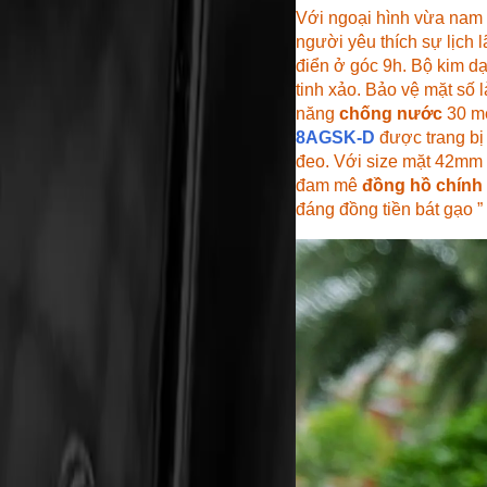
Với ngoại hình vừa nam 
người yêu thích sự lịch l
điển ở góc 9h. Bộ kim d
tinh xảo. Bảo vệ mặt số 
năng
chống nước
30 mé
8AGSK-D
được trang b
đeo. Với size mặt 42mm
đam mê
đồng hồ chính
đáng đồng tiền bát gạo ” 