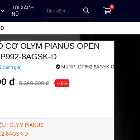
0
TÚI XÁCH
NỮ
 HỒ PINDOWS
ỒNG HỒ LOTUSMAN NAM
ĐỒNG HỒ ALEXANDRE CHRISTIE NỮ
ĐỒNG HỒ TOPHILL NỮ
ĐỒNG HỒ ALEXANDRE CHRISTIE NAM
ĐỒNG HỒ TOPHILL NAM
ĐỒNG HỒ LOTUSMAN NỮ
-D
 CƠ OLYM PIANUS OPEN
P992-8AGSK-D
Mã SP:
OP992-8AGSK-D
2
đánh giá
)
00 đ
5,360,000 đ
-16%
U : OLYM PIANUS
992-8AGSK-D