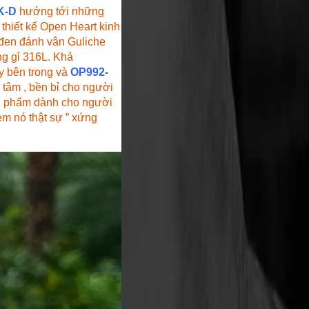
K-D
hướng tới những
ế thiết kế Open Heart kinh
 đen đánh vân Guliche
ng gỉ 316L. Khả
y bên trong và
OP992-
tâm , bền bỉ cho người
êu phẩm dành cho người
m nó thật sự ” xứng