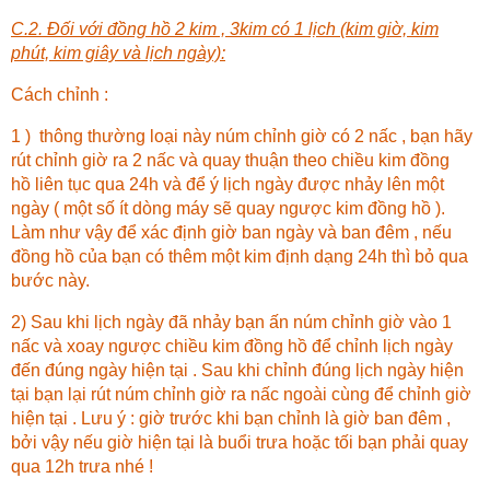
C.2. Đối với đồng hồ 2 kim , 3kim có 1 lịch (kim giờ, kim
phút, kim giây và lịch ngày):
Cách chỉnh :
1 ) thông thường loại này núm chỉnh giờ có 2 nấc , bạn hãy
rút chỉnh giờ ra 2 nấc và quay thuận theo chiều kim đồng
hồ liên tục qua 24h và để ý lịch ngày được nhảy lên một
ngày ( một số ít dòng máy sẽ quay ngược kim đồng hồ ).
Làm như vậy để xác định giờ ban ngày và ban đêm , nếu
đồng hồ của bạn có thêm một kim định dạng 24h thì bỏ qua
bước này.
2) Sau khi lịch ngày đã nhảy bạn ấn núm chỉnh giờ vào 1
nấc và xoay ngược chiều kim đồng hồ để chỉnh lịch ngày
đến đúng ngày hiện tại . Sau khi chỉnh đúng lịch ngày hiện
tại bạn lại rút núm chỉnh giờ ra nấc ngoài cùng để chỉnh giờ
hiện tại . Lưu ý : giờ trước khi bạn chỉnh là giờ ban đêm ,
bởi vậy nếu giờ hiện tại là buổi trưa hoặc tối bạn phải quay
qua 12h trưa nhé !