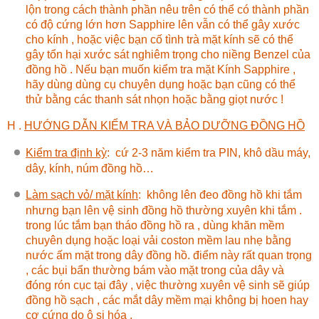
lộn trong cách thành phần nêu trên có thể có thành phần
có độ cứng lớn hơn Sapphire lên vẫn có thể gây xước
cho kính , hoặc việc bạn cố tình trà mặt kính sẽ có thể
gây tổn hại xước sát nghiêm trọng cho niềng Benzel của
đồng hồ . Nếu bạn muốn kiểm tra mặt Kính Sapphire ,
hãy dùng dùng cụ chuyên dụng hoặc bạn cũng có thể
thử bằng các thanh sát nhọn hoặc bằng giọt nước !
H .
HƯỚNG DẪN KIỂM TRA VÀ BẢO DƯỠNG ĐỒNG HỒ
Kiểm tra định kỳ
:
cứ 2-3 năm kiểm tra PIN, khô dầu máy,
dây, kính, núm đồng hồ…
Làm sạch vỏ/ mặt kính
:
không lên đeo đồng hồ khi tắm
nhưng bạn lên vệ sinh đồng hồ thường xuyên khi tắm .
trong lúc tắm bạn tháo đồng hồ ra , dùng khăn mềm
chuyên dụng hoặc loại vải coston mềm lau nhẹ bằng
nước ấm mặt trong dây đồng hồ. điểm này rất quan trọng
, các bụi bẩn thường bám vào mặt trong của dây và
đóng rón cục tại đây , việc thường xuyên vệ sinh sẽ giúp
đồng hồ sạch , các mắt dây mềm mại không bị hoen hay
cơ cứng do ô si hóa .