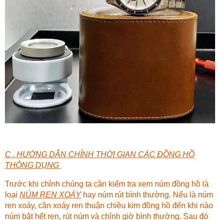
C . HƯỚNG DẪN CHỈNH THỜI GIAN CÁC ĐỒNG HỒ
THÔNG DỤNG
Trước khi chỉnh chúng ta cần kiểm tra xem núm đồng hồ là
loại
NÚM REN XOÁY
hay núm rút bình thường. Nếu là núm
ren xoáy, cần xoáy ren thuận chiều kim đồng hồ đến khi nào
núm bật hết ren, rút núm và chỉnh giờ bình thường. Sau đó