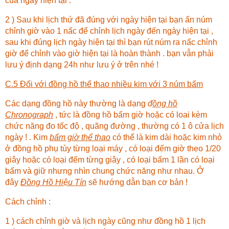
của ngày hiện tại .
2 ) Sau khi lịch thứ đã đúng với ngày hiện tại bạn ấn núm
chỉnh giờ vào 1 nấc để chỉnh lịch ngày đến ngày hiện tại ,
sau khi đúng lịch ngày hiện tại thì bạn rút núm ra nấc chỉnh
giờ để chỉnh vào giờ hiện tại là hoàn thành . bạn vẫn phải
lưu ý định dạng 24h như lưu ý ở trên nhé !
C.5 Đối với đồng hồ thể thao nhiều kim với 3 núm bấm
Các dạng đồng hồ này thường là dạng
đ
ồng hồ
Chronograph
, tức là đồng hồ bấm giờ hoặc có loai kèm
chức năng đo tốc độ , quãng đường , thường có 1 ô cửa lịch
ngày ! . Kim
bấm giờ thể thao
có thể là kim dài hoặc kim nhỏ
ở đồng hồ phụ tùy từng loại máy , có loại đếm giờ theo 1/20
giây hoặc có loại đếm từng giây , có loại bấm 1 lần có loại
bấm và giữ nhưng nhìn chung chức năng như nhau. Ở
đây
Đồng Hồ Hiệu Tín
sẽ hướng dẫn bạn cơ bản !
Cách chỉnh :
1 ) cách chỉnh giờ và lịch ngày cũng như đồng hồ 1 lịch