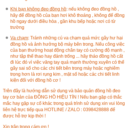
Khi bạn không đeo đồng hồ
:
nếu không đeo đồng hồ ,
hãy để đồng hồ của bạn hơi khô thoáng , không để đồng
hồ ngay dưới điều hòa , gần khu bếp hoặc nơi có từ
trường
Va chạm
: Tránh những cú va chạm quá mức gây hư hại
đồng hồ và ảnh hưởng bộ máy bên trong. Nếu công việc
của bạn thường hoạt động chân tay có cường độ mạnh ,
như tập thể thao hay đánh trống ... hãy tháo đồng hồ cất
đi lúc đó vì việc văng tay quá mạnh thường xuyên có thể
gây sai số cho các chi tiết bên trong máy hoặc nghiêm
trọng hơn là rơi rụng kim , mặt số hoặc các chi tiết linh
kiện đối với đồng hồ cơ !
Trên đây là hướng dẫn sử dụng và bảo quản đồng hồ đeo
tay cơ bản của ĐỒNG HỒ HIỆU TÍN ! Nếu bạn gặp có thắc
mắc hay gặp sự cố khác trong quá trình sử dụng xin vui lòng
liên hệ trực tiếp qua HOTLINE / ZALO : 0398428888 để
được hỗ trợ kịp thời !
Xin trân trọng cám ơn !