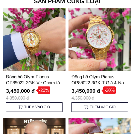
SẢN PHẨM CÙNG LOẠI
Đồng hồ Olym Pianus
Đồng hồ Olym Pianus
OP89022-3GK-V : Chạm tới
OP89022-3GK-T Giá & Nơi
đỉnh cao phong cách
bán chính hãng
-20%
-20%
3,450,000 đ
3,450,000 đ
4,350,000 đ
4,350,000 đ
THÊM VÀO GIỎ
THÊM VÀO GIỎ