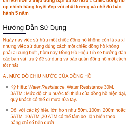
chỉ với hơn 2 triệu đồng bạn đã sở hữu 1 chiếc
đồng hồ
op chính hãng
tuyệt đẹp với chất lượng và chế độ bảo
hành 5 năm
Hướng Dẫn Sử Dụng
Ngày nay việc sử hữu một chiếc đồng hồ không còn là xa xỉ
nhưng việc sử dụng đúng cách một chiếc đồng hồ không
phải ai cũng biết , hôm nay
Đồng Hồ Hiệu Tín
sẽ hướng dẫn
các bạn vài lưu ý để sử dụng và bảo quản đồng hồ một cách
tốt nhất
A . MỨC ĐỘ CHỊU NƯỚC CỦA ĐỒNG HỒ
Ký hiệu:
Water Resistance
, Water Resistance 30M,
3ATM : Mức độ chịu nước tối thiểu của đồng hồ hiện đại,
quý khách có thể đi mưa rửa tay.
Đối với các ký hiệu lớn hơn như 50m, 100m, 200m hoặc
5ATM, 10ATM ,20 ATM có thể tắm bơi lặn biển theo
bảng chỉ số bên dưới