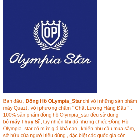
Ban đầu ,
Đồng Hồ OLympia_Star
chỉ với những sản phẩm
máy Quazt , với phương châm " Chất Lượng Hàng Đầu " ,
100% sản phẩm đồng hồ Olympia_star đều sử dụng
bộ
máy Thụy Sĩ
, tuy nhiên khi đó những chiếc Đồng Hồ
Olympia_star có mức giá khá cao , khiến nhu cầu mua sắm,
sở hữu của người tiêu dùng , đặc biệt các quốc gia còn