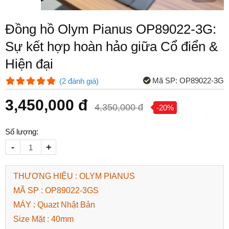
Đồng hồ Olym Pianus OP89022-3G:
Sự kết hợp hoàn hảo giữa Cổ điển &
Hiện đại
Mã SP:
OP89022-3G
(
2
đánh giá
)
3,450,000 đ
4,350,000 đ
-20%
Số lượng:
-
+
THƯƠNG HIỆU : OLYM PIANUS
MÃ SP : OP89022-3GS
MÁY : Quazt Nhật Bản
Size Mặt : 40mm