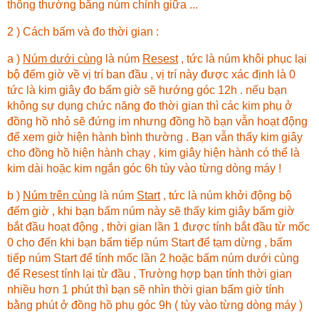
thông thường bằng núm chỉnh giữa ...
2 ) Cách bấm và đo thời gian :
a )
Núm dưới cùng
là núm
Resest
, tức là núm khôi phục lại
bộ đếm giờ về vị trí ban đầu , vị trí này được xác định là 0
tức là kim giây đo bấm giờ sẽ hướng góc 12h . nếu bạn
không sự dụng chức năng đo thời gian thì các kim phụ ở
đồng hồ nhỏ sẽ đứng im nhưng đồng hồ bạn vẫn hoạt động
để xem giờ hiện hành bình thường . Bạn vẫn thấy kim giây
cho đồng hồ hiện hành chạy , kim giây hiện hành có thể là
kim dài hoặc kim ngắn góc 6h tùy vào từng dòng máy !
b )
Núm trên cùng
là núm
Start
, tức là núm khởi động bộ
đếm giờ , khi bạn bấm núm này sẽ thấy kim giây bấm giờ
bắt đầu hoạt động , thời gian lần 1 được tính bắt đầu từ mốc
0 cho đến khi bạn bấm tiếp núm Start để tạm dừng , bấm
tiếp núm Start để tính mốc lần 2 hoặc bấm núm dưới cùng
để Resest tính lại từ đầu , Trường hợp bạn tính thời gian
nhiều hơn 1 phút thì bạn sẽ nhìn thời gian bấm giờ tính
bằng phút ở đồng hồ phụ góc 9h ( tùy vào từng dòng máy )