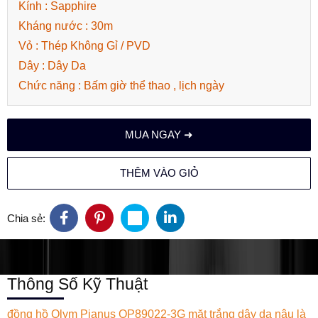
Kính : Sapphire
Kháng nước : 30m
Vỏ : Thép Không Gỉ / PVD
Dây : Dây Da
Chức năng : Bấm giờ thể thao , lịch ngày
MUA NGAY ➜
THÊM VÀO GIỎ
Chia sẻ:
Thông Số Kỹ Thuật
đồng hồ Olym Pianus OP89022-3G mặt trắng dây da nâu
là