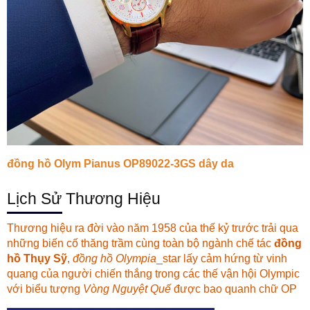
đồng hồ Olym Pianus OP89022-3GS dây da
Lịch Sử Thương Hiệu
Thương hiệu ra đời vào năm 1958 của thế kỷ trước trải qua
những biến cố thăng trầm cùng toàn bộ ngành chế tác
đồng
hồ Thụy Sỹ
,
đồng hồ Olympia
_star lấy cảm hứng từ vinh
quang của người chiến thắng trong các thế vận hội Olympic
với biểu tượng
Vòng Nguyệt Quế
được bao quanh chữ
OP