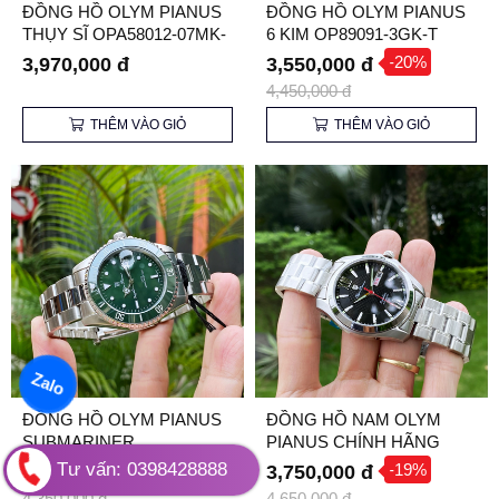
ĐỒNG HỒ OLYM PIANUS
ĐỒNG HỒ OLYM PIANUS
THỤY SĨ OPA58012-07MK-
6 KIM OP89091-3GK-T
T
-20%
3,970,000 đ
3,550,000 đ
4,450,000 đ
THÊM VÀO GIỎ
THÊM VÀO GIỎ
Zalo
ĐỒNG HỒ OLYM PIANUS
ĐỒNG HỒ NAM OLYM
SUBMARINER
PIANUS CHÍNH HÃNG
OP899831MS-X
OP9973AMS-D
Tư vấn: 0398428888
-30%
-19%
3,045,000 đ
3,750,000 đ
4,350,000 đ
4,650,000 đ