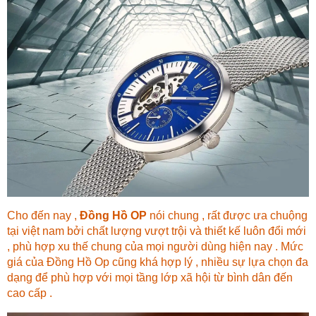
Cho đến nay ,
Đồng Hồ OP
nói chung , rất được ưa chuộng
tại việt nam bởi
chất lượng vượt trội
và thiết kế luôn đổi mới
, phù hợp xu thế chung của mọi người dùng hiện nay .
Mức
giá của Đồng Hồ Op
cũng khá hợp lý , nhiều sự lựa chọn đa
dạng để phù hợp với mọi tầng lớp xã hội từ bình dân đến
cao cấp .