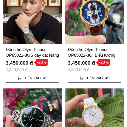
Đồng hồ Olym Pianus
Đồng hồ Olym Pianus
OP89022-3GS dây da: Nâng
OP89022-3G: Biểu tượng
tầm phong cách lịch lãm
của sự Lịch lãm và Đẳng
-20%
-20%
3,450,000 đ
3,450,000 đ
cấp
4,350,000 đ
4,350,000 đ
THÊM VÀO GIỎ
THÊM VÀO GIỎ