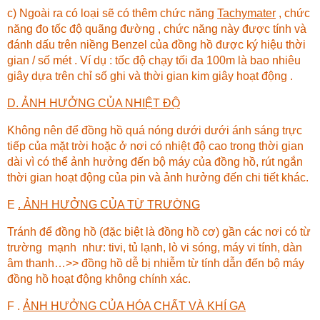
c) Ngoài ra có loại sẽ có thêm chức năng
Tachymater
, chức
năng đo tốc độ quãng đường , chức năng này được tính và
đánh dấu trên niềng Benzel của đồng hồ được ký hiệu thời
gian / số mét . Ví dụ : tốc độ chạy tối đa 100m là bao nhiêu
giây dựa trên chỉ số ghi và thời gian kim giây hoạt động .
D. ẢNH HƯỞNG CỦA NHIỆT ĐỘ
Không nên để đồng hồ quá nóng dưới dưới ánh sáng trực
tiếp của mặt trời hoặc ở nơi có nhiệt độ cao trong thời gian
dài vì có thể ảnh hưởng đến bộ máy của đồng hồ, rút ngắn
thời gian hoạt động của pin và ảnh hưởng đến chi tiết khác.
E
. ẢNH HƯỞNG CỦA TỪ TRƯỜNG
Tránh để đồng hồ (đặc biệt là đồng hồ cơ) gần các nơi có từ
trường mạnh như: tivi, tủ lạnh, lò vi sóng, máy vi tính, dàn
âm thanh…>> đồng hồ dễ bị nhiễm từ tính dẫn đến bộ máy
đồng hồ hoạt động không chính xác.
F .
ẢNH HƯỞNG CỦA HÓA CHẤT VÀ KHÍ GA