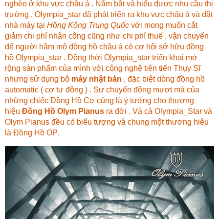
nghèo ở khu vực châu á . Nắm bắt và hiểu được nhu cầu thị
trường , Olympia_star đã phát triển ra khu vực châu á và đặt
nhà máy tại
Hồng Kông Trung Quốc
với mong muốn cắt
giảm chi phí nhân công cũng như chi phí thuế , vận chuyển
để người hâm mộ đồng hồ châu á có cơ hội sở hữu đồng
hồ Olympia_star . Đồng thời Olympia_star triển khai mở
rộng sản phẩm của mình với công nghệ tiên tiến Thụy Sĩ
nhưng sử dụng bộ
máy nhật bản
, đặc biệt dòng đồng hồ
automatic ( cơ tự động ) . Sự chuyển động mượt mà của
những chiếc Đồng Hồ Cơ cũng là ý tưởng cho thương
hiệu
Đồng Hồ Olym Pianus
ra đời . Và cả Olympia_Star và
Olym Pianus đều có biểu tượng và chung một thương hiệu
là
Đồng Hồ OP
.