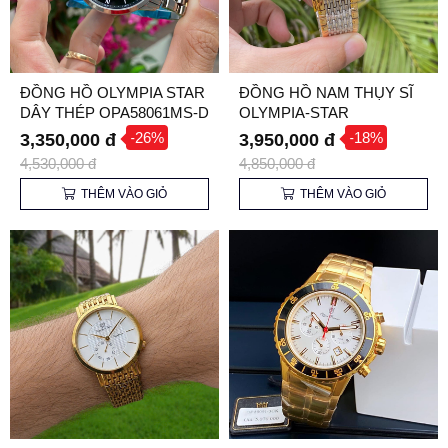
ĐỒNG HỒ OLYMPIA STAR
ĐỒNG HỒ NAM THỤY SĨ
DÂY THÉP OPA58061MS-D
OLYMPIA-STAR
OPA58012DM
-26%
-18%
3,350,000 đ
3,950,000 đ
4,530,000 đ
4,850,000 đ
THÊM VÀO GIỎ
THÊM VÀO GIỎ