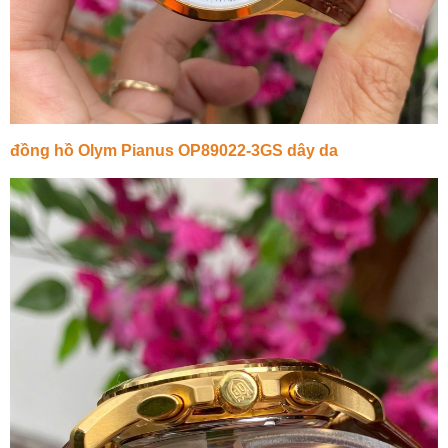
đồng hồ Olym Pianus OP89022-3GS dây da