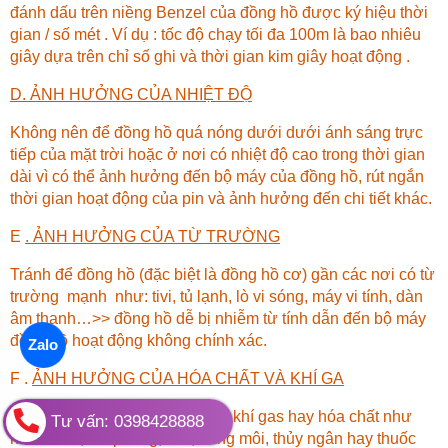
đánh dấu trên niềng Benzel của đồng hồ được ký hiệu thời
gian / số mét . Ví dụ : tốc độ chạy tối đa 100m là bao nhiêu
giây dựa trên chỉ số ghi và thời gian kim giây hoạt động .
D. ẢNH HƯỞNG CỦA NHIỆT ĐỘ
Không nên để đồng hồ quá nóng dưới dưới ánh sáng trực
tiếp của mặt trời hoặc ở nơi có nhiệt độ cao trong thời gian
dài vì có thể ảnh hưởng đến bộ máy của đồng hồ, rút ngắn
thời gian hoạt động của pin và ảnh hưởng đến chi tiết khác.
E
. ẢNH HƯỞNG CỦA TỪ TRƯỜNG
Tránh để đồng hồ (đặc biệt là đồng hồ cơ) gần các nơi có từ
trường mạnh như: tivi, tủ lạnh, lò vi sóng, máy vi tính, dàn
âm thanh…>> đồng hồ dễ bị nhiễm từ tính dẫn đến bộ máy
đồng hồ hoạt động không chính xác.
Zalo
F .
ẢNH HƯỞNG CỦA HÓA CHẤT VÀ KHÍ GA
Tránh cho đồng hồ tiếp xúc với khí gas hay hóa chất như
Tư vấn: 0398428888
nước hoa, xà phòng, axit, dung môi, thủy ngân hay thuốc