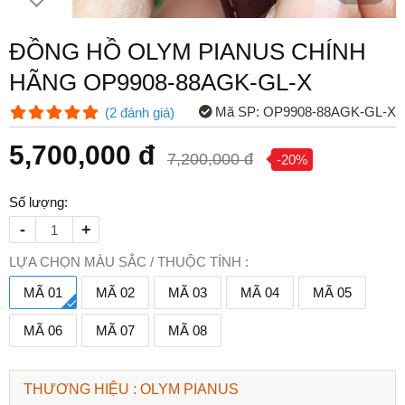
ĐỒNG HỒ OLYM PIANUS CHÍNH
HÃNG OP9908-88AGK-GL-X
Mã SP:
OP9908-88AGK-GL-X
(
2
đánh giá
)
5,700,000 đ
7,200,000 đ
-20%
Số lượng:
-
+
LỰA CHỌN MÀU SẮC / THUỘC TÍNH :
MÃ 01
MÃ 02
MÃ 03
MÃ 04
MÃ 05
MÃ 06
MÃ 07
MÃ 08
THƯƠNG HIỆU : OLYM PIANUS