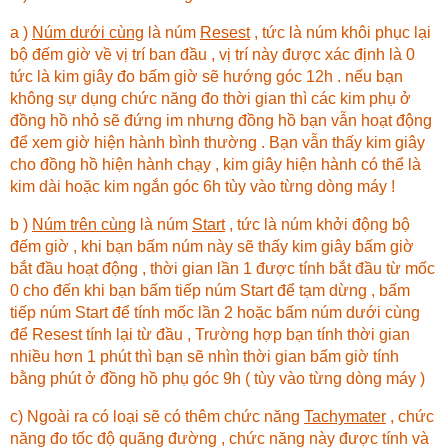
a )
Núm dưới cùng
là núm
Resest
, tức là núm khôi phục lại
bộ đếm giờ về vị trí ban đầu , vị trí này được xác định là 0
tức là kim giây đo bấm giờ sẽ hướng góc 12h . nếu bạn
không sự dụng chức năng đo thời gian thì các kim phụ ở
đồng hồ nhỏ sẽ đứng im nhưng đồng hồ bạn vẫn hoạt động
để xem giờ hiện hành bình thường . Bạn vẫn thấy kim giây
cho đồng hồ hiện hành chạy , kim giây hiện hành có thể là
kim dài hoặc kim ngắn góc 6h tùy vào từng dòng máy !
b )
Núm trên cùng
là núm
Start
, tức là núm khởi động bộ
đếm giờ , khi bạn bấm núm này sẽ thấy kim giây bấm giờ
bắt đầu hoạt động , thời gian lần 1 được tính bắt đầu từ mốc
0 cho đến khi bạn bấm tiếp núm Start để tạm dừng , bấm
tiếp núm Start để tính mốc lần 2 hoặc bấm núm dưới cùng
để Resest tính lại từ đầu , Trường hợp bạn tính thời gian
nhiều hơn 1 phút thì bạn sẽ nhìn thời gian bấm giờ tính
bằng phút ở đồng hồ phụ góc 9h ( tùy vào từng dòng máy )
c) Ngoài ra có loại sẽ có thêm chức năng
Tachymater
, chức
năng đo tốc độ quãng đường , chức năng này được tính và