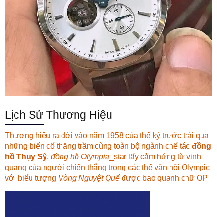
Lịch Sử Thương Hiệu
Thương hiệu ra đời vào năm 1958 của thế kỷ trước trải qua
những biến cố thăng trầm cùng toàn bộ ngành chế tác
đồng
hồ Thụy Sỹ
,
đồng hồ Olympia
_star lấy cảm hứng từ vinh
quang của người chiến thắng trong các thế vận hội Olympic
với biểu tượng
Vòng Nguyệt Quế
được bao quanh chữ
OP