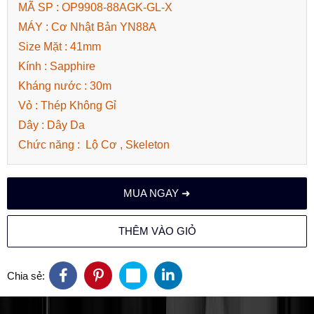
MÃ SP : OP9908-88AGK-GL-X
MÁY : Cơ Nhật Bản YN88A
Size Mặt : 41mm
Kính : Sapphire
Kháng nước : 30m
Vỏ : Thép Không Gỉ
Dây : Dây Da
Chức năng : Lộ Cơ , Skeleton
MUA NGAY ➜
THÊM VÀO GIỎ
Chia sẻ: