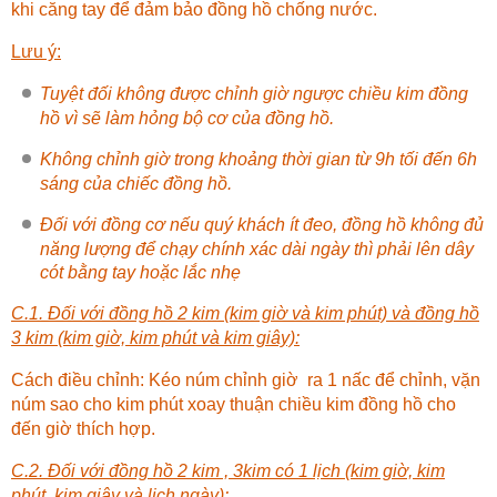
khi căng tay để đảm bảo đồng hồ chống nước.
Lưu ý:
Tuyệt đối không được chỉnh giờ ngược chiều kim đồng
hồ vì sẽ làm hỏng bộ cơ của đồng hồ.
Không chỉnh giờ trong khoảng thời gian từ 9h tối đến 6h
sáng của chiếc đồng hồ.
Đối với đồng cơ nếu quý khách ít đeo, đồng hồ không đủ
năng lượng để chạy chính xác dài ngày thì phải lên dây
cót bằng tay hoặc lắc nhẹ
C.1. Đối với đồng hồ 2 kim (kim giờ và kim phút) và đồng hồ
3 kim (kim giờ, kim phút và kim giây):
Cách điều chỉnh: Kéo núm chỉnh giờ ra 1 nấc để chỉnh, vặn
núm sao cho kim phút xoay thuận chiều kim đồng hồ cho
đến giờ thích hợp.
C.2. Đối với đồng hồ 2 kim , 3kim có 1 lịch (kim giờ, kim
phút, kim giây và lịch ngày):