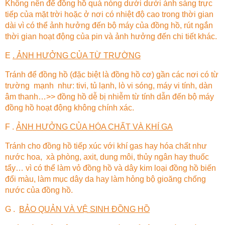
Không nên để đồng hồ quá nóng dưới dưới ánh sáng trực
tiếp của mặt trời hoặc ở nơi có nhiệt độ cao trong thời gian
dài vì có thể ảnh hưởng đến bộ máy của đồng hồ, rút ngắn
thời gian hoạt động của pin và ảnh hưởng đến chi tiết khác.
E
. ẢNH HƯỞNG CỦA TỪ TRƯỜNG
Tránh để đồng hồ (đặc biệt là đồng hồ cơ) gần các nơi có từ
trường mạnh như: tivi, tủ lạnh, lò vi sóng, máy vi tính, dàn
âm thanh…>> đồng hồ dễ bị nhiễm từ tính dẫn đến bộ máy
đồng hồ hoạt động không chính xác.
F .
ẢNH HƯỞNG CỦA HÓA CHẤT VÀ KHÍ GA
Tránh cho đồng hồ tiếp xúc với khí gas hay hóa chất như
nước hoa, xà phòng, axit, dung môi, thủy ngân hay thuốc
tẩy… vì có thể làm vỏ đồng hồ và dây kim loại đồng hồ biến
đổi màu, làm mục dây da hay làm hỏng bộ gioăng chống
nước của đồng hồ.
G .
BẢO QUẢN VÀ VỆ SINH ĐỒNG HỒ