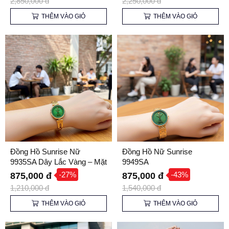
2,850,000 đ
2,250,000 đ
THÊM VÀO GIỎ
THÊM VÀO GIỎ
Đồng Hồ Sunrise Nữ
Đồng Hồ Nữ Sunrise
9935SA Dây Lắc Vàng – Mặt
9949SA
Xanh Emerald Quý Phái,
-27%
-43%
875,000 đ
875,000 đ
Kính Sapphire
1,210,000 đ
1,540,000 đ
THÊM VÀO GIỎ
THÊM VÀO GIỎ