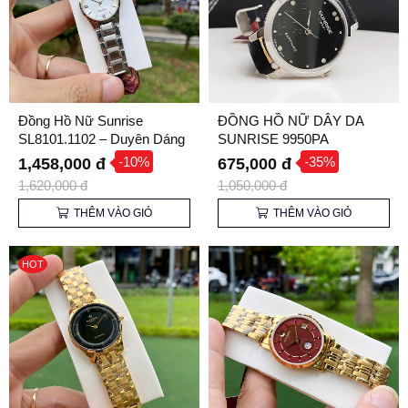
Đồng Hồ Nữ Sunrise
ĐỒNG HỒ NỮ DÂY DA
SL8101.1102 – Duyên Dáng
SUNRISE 9950PA
và Thanh Lịch
-10%
-35%
1,458,000 đ
675,000 đ
1,620,000 đ
1,050,000 đ
THÊM VÀO GIỎ
THÊM VÀO GIỎ
HOT