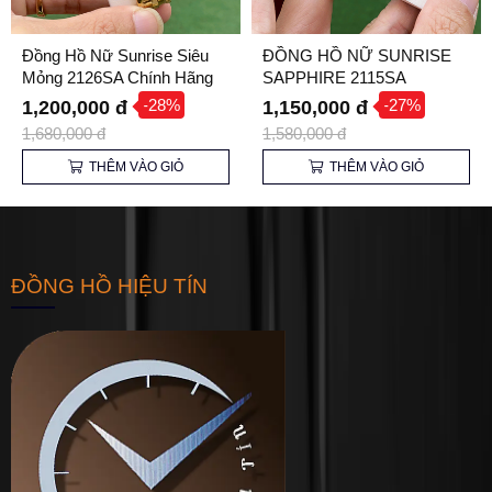
Đồng Hồ Nữ Sunrise Siêu
ĐỒNG HỒ NỮ SUNRISE
Mỏng 2126SA Chính Hãng
SAPPHIRE 2115SA
-28%
-27%
1,200,000 đ
1,150,000 đ
1,680,000 đ
1,580,000 đ
THÊM VÀO GIỎ
THÊM VÀO GIỎ
ĐỒNG HỒ HIỆU TÍN