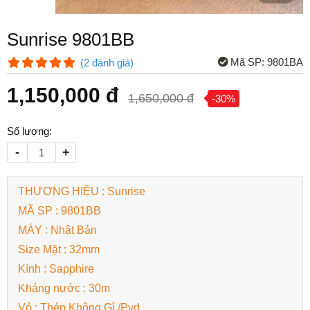
Sunrise 9801BB
Mã SP:
9801BA
(
2
đánh giá
)
1,150,000 đ
1,650,000 đ
-30%
Số lượng:
-
+
THƯƠNG HIỆU : Sunrise
MÃ SP : 9801BB
MÁY : Nhật Bản
Size Mặt : 32mm
Kính : Sapphire
Kháng nước : 30m
Vỏ : Thép Không Gỉ /Pvd