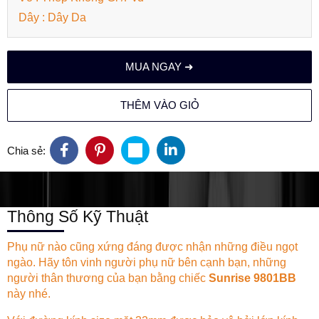
Dây : Dây Da
MUA NGAY ➜
THÊM VÀO GIỎ
Chia sẻ:
Thông Số Kỹ Thuật
Phụ nữ nào cũng xứng đáng được nhận những điều ngọt
ngào. Hãy tôn vinh người phụ nữ bên cạnh bạn, những
người thân thương của bạn bằng chiếc
Sunrise 9801BB
này nhé.