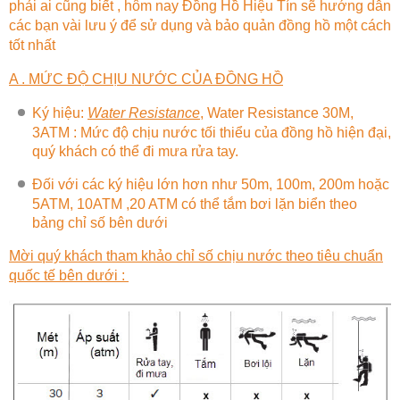
phải ai cũng biết , hôm nay
Đồng Hồ Hiệu Tín
sẽ hướng dẫn
các bạn vài lưu ý để sử dụng và bảo quản đồng hồ một cách
tốt nhất
A . MỨC ĐỘ CHỊU NƯỚC CỦA ĐỒNG HỒ
Ký hiệu:
Water Resistance
, Water Resistance 30M,
3ATM : Mức độ chịu nước tối thiểu của đồng hồ hiện đại,
quý khách có thể đi mưa rửa tay.
Đối với các ký hiệu lớn hơn như 50m, 100m, 200m hoặc
5ATM, 10ATM ,20 ATM có thể tắm bơi lặn biển theo
bảng chỉ số bên dưới
Mời quý khách tham khảo chỉ số chịu nước theo tiêu chuẩn
quốc tế bên dưới :