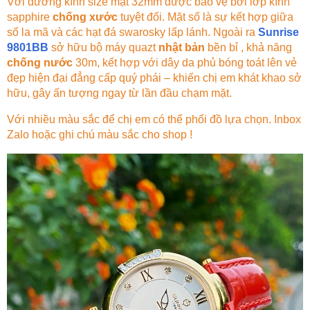
Với đường kính size mặt 32mm được bảo vệ bởi lớp kính
sapphire
chống xước
tuyệt đối. Mặt số là sự kết hợp giữa
số la mã và các hạt đá swarosky lấp lánh. Ngoài ra
Sunrise
9801BB
sở hữu bộ máy quazt
nhật bản
bền bỉ , khả năng
chống nước
30m, kết hợp với dây da phủ bóng toát lên vẻ
đẹp hiện đại đẳng cấp quý phái – khiến chị em khát khao sở
hữu, gây ấn tượng ngay từ lần đầu chạm mặt.
Với nhiều màu sắc để chị em có thể phối đồ lựa chọn. Inbox
Zalo hoặc ghi chú màu sắc cho shop !