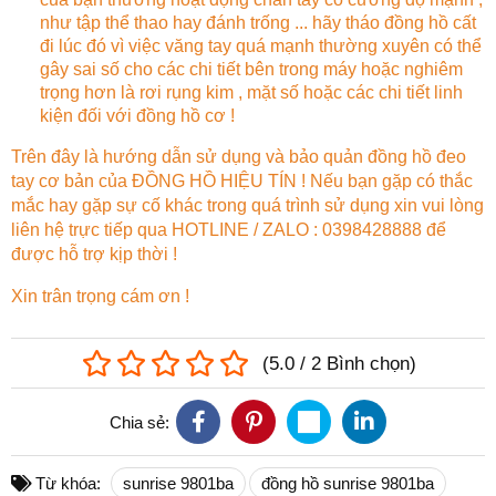
như tập thể thao hay đánh trống ... hãy tháo đồng hồ cất
đi lúc đó vì việc văng tay quá mạnh thường xuyên có thể
gây sai số cho các chi tiết bên trong máy hoặc nghiêm
trọng hơn là rơi rụng kim , mặt số hoặc các chi tiết linh
kiện đối với đồng hồ cơ !
Trên đây là hướng dẫn sử dụng và bảo quản đồng hồ đeo
tay cơ bản của ĐỒNG HỒ HIỆU TÍN ! Nếu bạn gặp có thắc
mắc hay gặp sự cố khác trong quá trình sử dụng xin vui lòng
liên hệ trực tiếp qua HOTLINE / ZALO : 0398428888 để
được hỗ trợ kịp thời !
Xin trân trọng cám ơn !
(
5.0
/
2
Bình chọn
)
Chia sẻ:
Từ khóa:
sunrise 9801ba
đồng hồ sunrise 9801ba