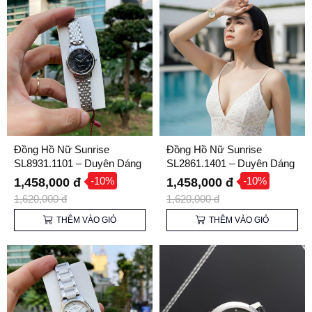
Đồng Hồ Nữ Sunrise
Đồng Hồ Nữ Sunrise
SL8931.1101 – Duyên Dáng
SL2861.1401 – Duyên Dáng
và Thanh Lịch
và Thanh Lịch
-10%
-10%
1,458,000 đ
1,458,000 đ
1,620,000 đ
1,620,000 đ
THÊM VÀO GIỎ
THÊM VÀO GIỎ