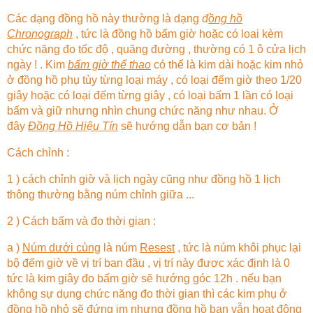
Các dạng đồng hồ này thường là dạng
đ
ồng hồ
Chronograph
, tức là đồng hồ bấm giờ hoặc có loai kèm
chức năng đo tốc độ , quãng đường , thường có 1 ô cửa lịch
ngày ! . Kim
bấm giờ thể thao
có thể là kim dài hoặc kim nhỏ
ở đồng hồ phụ tùy từng loại máy , có loại đếm giờ theo 1/20
giây hoặc có loại đếm từng giây , có loại bấm 1 lần có loại
bấm và giữ nhưng nhìn chung chức năng như nhau. Ở
đây
Đồng Hồ Hiệu Tín
sẽ hướng dẫn bạn cơ bản !
Cách chỉnh :
1 ) cách chỉnh giờ và lịch ngày cũng như đồng hồ 1 lịch
thông thường bằng núm chỉnh giữa ...
2 ) Cách bấm và đo thời gian :
a )
Núm dưới cùng
là núm
Resest
, tức là núm khôi phục lại
bộ đếm giờ về vị trí ban đầu , vị trí này được xác định là 0
tức là kim giây đo bấm giờ sẽ hướng góc 12h . nếu bạn
không sự dụng chức năng đo thời gian thì các kim phụ ở
đồng hồ nhỏ sẽ đứng im nhưng đồng hồ bạn vẫn hoạt động