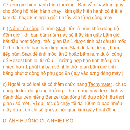
để xem giờ hiện hành bình thường . Bạn vẫn thấy kim giây
cho đồng hồ hiện hành chạy , kim giây hiện hành có thể là
kim dài hoặc kim ngắn góc 6h tùy vào từng dòng máy !
b )
Núm trên cùng
là núm
Start
, tức là núm khởi động bộ
đếm giờ , khi bạn bấm núm này sẽ thấy kim giây bấm giờ
bắt đầu hoạt động , thời gian lần 1 được tính bắt đầu từ mốc
0 cho đến khi bạn bấm tiếp núm Start để tạm dừng , bấm
tiếp núm Start để tính mốc lần 2 hoặc bấm núm dưới cùng
để Resest tính lại từ đầu , Trường hợp bạn tính thời gian
nhiều hơn 1 phút thì bạn sẽ nhìn thời gian bấm giờ tính
bằng phút ở đồng hồ phụ góc 9h ( tùy vào từng dòng máy )
c) Ngoài ra có loại sẽ có thêm chức năng
Tachymater
, chức
năng đo tốc độ quãng đường , chức năng này được tính và
đánh dấu trên niềng Benzel của đồng hồ được ký hiệu thời
gian / số mét . Ví dụ : tốc độ chạy tối đa 100m là bao nhiêu
giây dựa trên chỉ số ghi và thời gian kim giây hoạt động .
D. ẢNH HƯỞNG CỦA NHIỆT ĐỘ