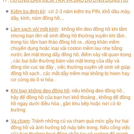
H .
HƯỚNG DẪN KIỂM TRA VÀ BẢO DƯỠNG ĐỒNG HỒ
Kiểm tra định kỳ
:
cứ 2-3 năm kiểm tra PIN, khô dầu máy,
dây, kính, núm đồng hồ…
Làm sạch vỏ/ mặt kính
:
không lên đeo đồng hồ khi tắm
nhưng bạn lên vệ sinh đồng hồ thường xuyên khi tắm .
trong lúc tắm bạn tháo đồng hồ ra , dùng khăn mềm
chuyên dụng hoặc loại vải coston mềm lau nhẹ bằng
nước ấm mặt trong dây đồng hồ. điểm này rất quan trọng
, các bụi bẩn thường bám vào mặt trong của dây và
đóng rón cục tại đây , việc thường xuyên vệ sinh sẽ giúp
đồng hồ sạch , các mắt dây mềm mại không bị hoen hay
cơ cứng do ô si hóa .
Khi bạn không đeo đồng hồ
:
nếu không đeo đồng hồ ,
hãy để đồng hồ của bạn hơi khô thoáng , không để đồng
hồ ngay dưới điều hòa , gần khu bếp hoặc nơi có từ
trường
Va chạm
: Tránh những cú va chạm quá mức gây hư hại
đồng hồ và ảnh hưởng bộ máy bên trong. Nếu công việc
của bạn thường hoạt động chân tay có cường độ mạnh ,