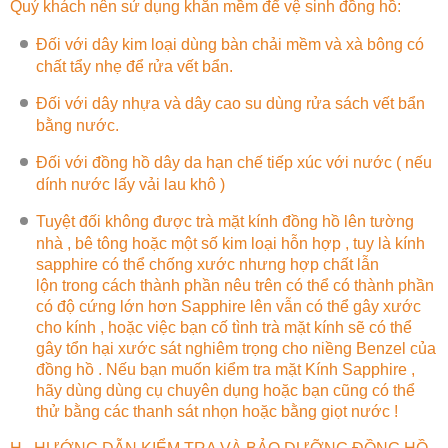
Quý khách nên sử dụng khăn mềm để vệ sinh đồng hồ:
Đối với dây kim loại dùng bàn chải mềm và xà bông có
chất tẩy nhẹ để rửa vết bẩn.
Đối với dây nhựa và dây cao su dùng rửa sách vết bẩn
bằng nước.
Đối với đồng hồ dây da hạn chế tiếp xúc với nước ( nếu
dính nước lấy vải lau khô )
Tuyệt đối không được trà mặt kính đồng hồ lên tường
nhà , bê tông hoặc một số kim loại hỗn hợp , tuy là kính
sapphire có thể chống xước nhưng hợp chất lẫn
lộn trong cách thành phần nêu trên có thể có thành phần
có độ cứng lớn hơn Sapphire lên vẫn có thể gây xước
cho kính , hoặc việc bạn cố tình trà mặt kính sẽ có thể
gây tổn hại xước sát nghiêm trọng cho niềng Benzel của
đồng hồ . Nếu bạn muốn kiểm tra mặt Kính Sapphire ,
hãy dùng dùng cụ chuyên dụng hoặc bạn cũng có thể
thử bằng các thanh sát nhọn hoặc bằng giọt nước !