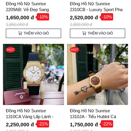
Đồng Hồ Nữ Sunrise
Đồng Hồ Nữ Sunrise
2209AB: Vẻ Đẹp Sang
2310CB - Luxury Sport Pha
Trọng, Tỏa Sáng Mọi Góc
Lê Lấp Lánh
-10%
-10%
1,650,000 đ
2,520,000 đ
Nhìn
1,850,000 đ
2,800,000 đ
THÊM VÀO GIỎ
THÊM VÀO GIỎ
HOT
HOT
Đồng Hồ Nữ Sunrise
Đồng Hồ Nữ Sunrise
1310CA Vàng Lấp Lánh -
1310JA - Tiểu Hublot Cá
Kính Sapphire, Dây Cao Su,
Tính
-21%
-22%
2,250,000 đ
1,750,000 đ
Dễ Phối Đồ