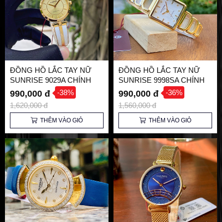
ĐỒNG HỒ LẮC TAY NỮ
ĐỒNG HỒ LẮC TAY NỮ
SUNRISE 9029A CHÍNH
SUNRISE 9998SA CHÍNH
HÃNG
HÃNG
-38%
-36%
990,000 đ
990,000 đ
1,620,000 đ
1,560,000 đ
THÊM VÀO GIỎ
THÊM VÀO GIỎ