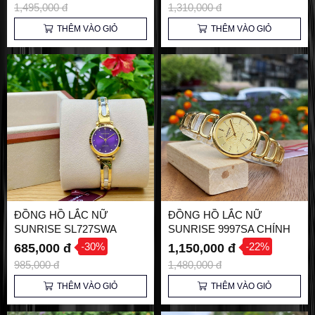
1,495,000 đ
1,310,000 đ
THÊM VÀO GIỎ
THÊM VÀO GIỎ
ĐỒNG HỒ LẮC NỮ
ĐỒNG HỒ LẮC NỮ
SUNRISE SL727SWA
SUNRISE 9997SA CHÍNH
CHÍNH HÃNG
HÃNG
-30%
-22%
685,000 đ
1,150,000 đ
985,000 đ
1,480,000 đ
THÊM VÀO GIỎ
THÊM VÀO GIỎ