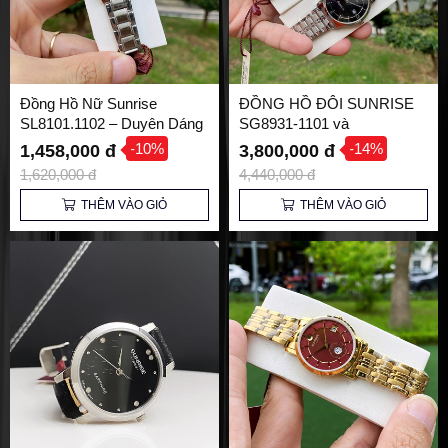
Đồng Hồ Nữ Sunrise
ĐỒNG HỒ ĐÔI SUNRISE
SL8101.1102 – Duyên Dáng
SG8931-1101 và
và Thanh Lịch
SL8931.1101 – Biểu Tượng
-10%
-14%
1,458,000 đ
3,800,000 đ
Tình Yêu Hoàn Hảo
1,620,000 đ
4,440,000 đ
THÊM VÀO GIỎ
THÊM VÀO GIỎ