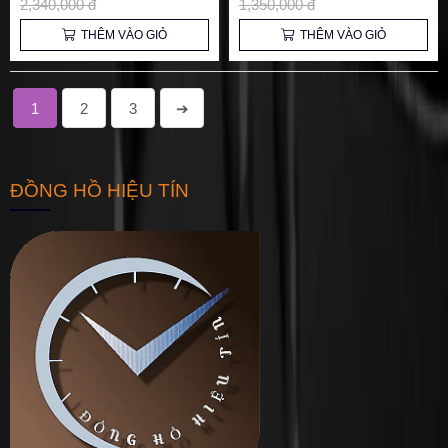
2,340,000 đ
1,350,000 đ
THÊM VÀO GIỎ
THÊM VÀO GIỎ
1
2
3
➔
ĐỒNG HỒ HIỆU TÍN