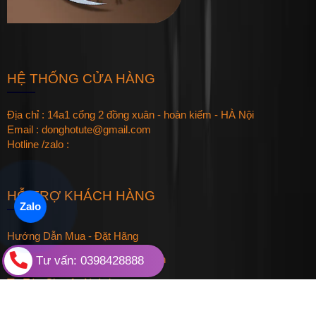
HỆ THỐNG CỬA HÀNG
Địa chỉ : 14a1 cổng 2 đồng xuân - hoàn kiếm - HÀ Nội
Email : donghotute@gmail.com
Hotline /zalo :
HỖ TRỢ KHÁCH HÀNG
Zalo
Hướng Dẫn Mua - Đặt Hãng
Hướng Dẫn Sử Dụng & Bảo Quản
Tư vấn: 0398428888
Tin Tức Chuyên Ngành
Quy định đổi trả hàng