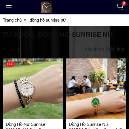
0
Trang chủ
đồng hồ sunrise nữ
TỪ KHÓA:
ĐỒNG HỒ SUNRISE NỮ
Xếp theo:
Mới nhất
92
sản phẩm
HOT
Đồng Hồ Nữ Sunrise
Đồng Hồ Sunrise Nữ