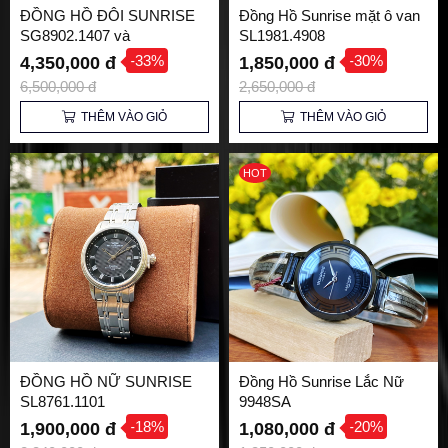
ĐỒNG HỒ ĐÔI SUNRISE
Đồng Hồ Sunrise mặt ô van
SG8902.1407 và
SL1981.4908
SL8902.1407
-33%
-30%
4,350,000 đ
1,850,000 đ
6,500,000 đ
2,650,000 đ
THÊM VÀO GIỎ
THÊM VÀO GIỎ
HOT
ĐỒNG HỒ NỮ SUNRISE
Đồng Hồ Sunrise Lắc Nữ
SL8761.1101
9948SA
-18%
-20%
1,900,000 đ
1,080,000 đ