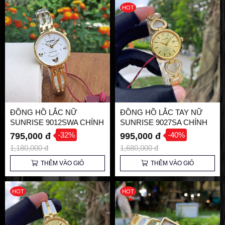
HOT
ĐỒNG HỒ LẮC NỮ
ĐỒNG HỒ LẮC TAY NỮ
SUNRISE 9012SWA CHÍNH
SUNRISE 9027SA CHÍNH
HÃNG
HÃNG
-32%
-40%
795,000 đ
995,000 đ
1,180,000 đ
1,680,000 đ
THÊM VÀO GIỎ
THÊM VÀO GIỎ
HOT
HOT