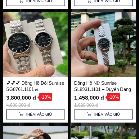
THÊM VÀO GIỎ
THÊM VÀO GIỎ
💕💕💕 Đồng Hồ Đôi Sunrise
Đồng Hồ Nữ Sunrise
SG8761.1101 &
SL8931.1101 – Duyên Dáng
SL8761.1101: Minh Chứng
và Thanh Lịch
-18%
-10%
3,800,000 đ
1,458,000 đ
Tình Yêu Vượt Thời Gian
4,680,000 đ
1,620,000 đ
THÊM VÀO GIỎ
THÊM VÀO GIỎ