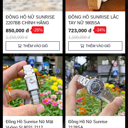
ĐỒNG HỒ NỮ SUNRISE
ĐỒNG HỒ SUNRISE LẮC
2207BB CHÍNH HÃNG
TAY NỮ 9805SA
-26%
-34%
850,000 đ
723,000 đ
1,150,000 đ
1,100,000 đ
THÊM VÀO GIỎ
THÊM VÀO GIỎ
Đồng Hồ Sunrise Nữ Mặt
Đồng Hồ Nữ Sunrise
Vuông SL8031.2112
2128SA