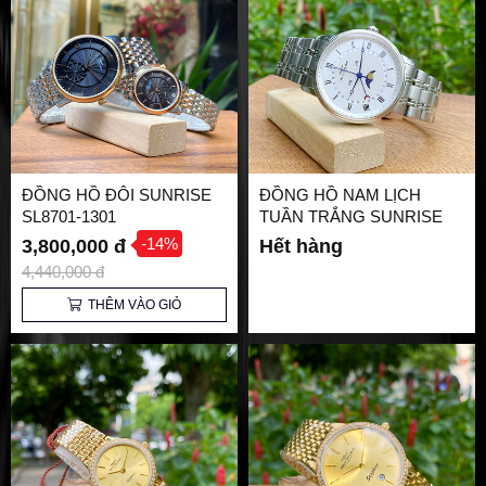
ĐỒNG HỒ ĐÔI SUNRISE
ĐỒNG HỒ NAM LỊCH
SL8701-1301
TUẦN TRẮNG SUNRISE
SG8762.1102
-14%
3,800,000 đ
Hết hàng
4,440,000 đ
THÊM VÀO GIỎ