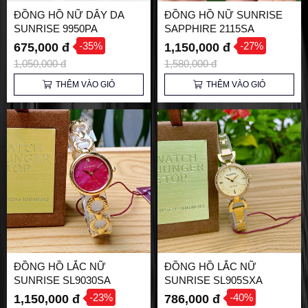
ĐỒNG HỒ NỮ DÂY DA
ĐỒNG HỒ NỮ SUNRISE
SUNRISE 9950PA
SAPPHIRE 2115SA
-35%
-27%
675,000 đ
1,150,000 đ
1,050,000 đ
1,580,000 đ
THÊM VÀO GIỎ
THÊM VÀO GIỎ
ĐỒNG HỒ LẮC NỮ
ĐỒNG HỒ LẮC NỮ
SUNRISE SL9030SA
SUNRISE SL905SXA
CHÍNH HÃNG
CHÍNH HÃNG
-23%
-40%
1,150,000 đ
786,000 đ