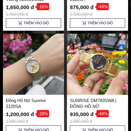
-16%
-44%
1,650,000 đ
875,000 đ
1,980,000 đ
1,580,000 đ
THÊM VÀO GIỎ
THÊM VÀO GIỎ
Đồng Hồ Nữ Sunrise
SUNRISE DM783SWA |
2120SA
ĐỒNG HỒ NỮ
-28%
-44%
1,200,000 đ
935,000 đ
1,680,000 đ
1,680,000 đ
THÊM VÀO GIỎ
THÊM VÀO GIỎ