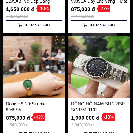
2209AB: Vẻ Đẹp Sang
9935SA Dây Lắc Vàng – Mặt
Trọng, Tỏa Sáng Mọi Góc
Xanh Emerald Quý Phái,
-10%
-27%
1,650,000 đ
875,000 đ
Nhìn
Kính Sapphire
1,850,000 đ
1,210,000 đ
THÊM VÀO GIỎ
THÊM VÀO GIỎ
Đồng Hồ Nữ Sunrise
ĐỒNG HỒ NAM SUNRISE
9949SA
SG8761.1101
-43%
-18%
875,000 đ
1,900,000 đ
1,540,000 đ
2,340,000 đ