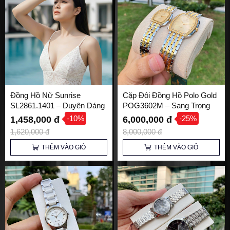
Đồng Hồ Nữ Sunrise
Cặp Đôi Đồng Hồ Polo Gold
SL2861.1401 – Duyên Dáng
POG3602M – Sang Trọng
và Thanh Lịch
và Đẳng Cấp Cho Các Cặp
-10%
-25%
1,458,000 đ
6,000,000 đ
Đôi
1,620,000 đ
8,000,000 đ
THÊM VÀO GIỎ
THÊM VÀO GIỎ