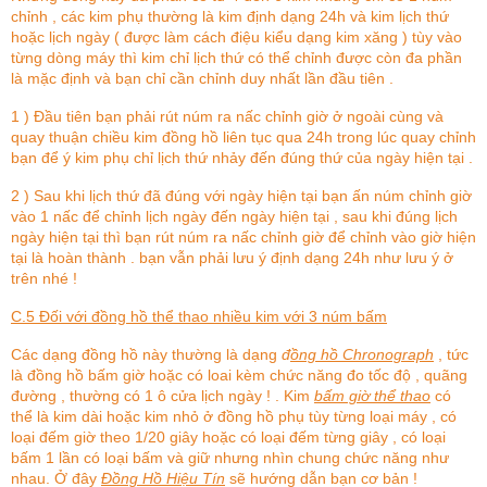
chỉnh , các kim phụ thường là kim định dạng 24h và kim lịch thứ
hoặc lịch ngày ( được làm cách điệu kiểu dạng kim xăng ) tùy vào
từng dòng máy thì kim chỉ lịch thứ có thể chỉnh được còn đa phần
là mặc định và bạn chỉ cần chỉnh duy nhất lần đầu tiên .
1 ) Đầu tiên bạn phải rút núm ra nấc chỉnh giờ ở ngoài cùng và
quay thuận chiều kim đồng hồ liên tục qua 24h trong lúc quay chỉnh
bạn để ý kim phụ chỉ lịch thứ nhảy đến đúng thứ của ngày hiện tại .
2 ) Sau khi lịch thứ đã đúng với ngày hiện tại bạn ấn núm chỉnh giờ
vào 1 nấc để chỉnh lịch ngày đến ngày hiện tại , sau khi đúng lịch
ngày hiện tại thì bạn rút núm ra nấc chỉnh giờ để chỉnh vào giờ hiện
tại là hoàn thành . bạn vẫn phải lưu ý định dạng 24h như lưu ý ở
trên nhé !
C.5 Đối với đồng hồ thể thao nhiều kim với 3 núm bấm
Các dạng đồng hồ này thường là dạng
đ
ồng hồ Chronograph
, tức
là đồng hồ bấm giờ hoặc có loai kèm chức năng đo tốc độ , quãng
đường , thường có 1 ô cửa lịch ngày ! . Kim
bấm giờ thể thao
có
thể là kim dài hoặc kim nhỏ ở đồng hồ phụ tùy từng loại máy , có
loại đếm giờ theo 1/20 giây hoặc có loại đếm từng giây , có loại
bấm 1 lần có loại bấm và giữ nhưng nhìn chung chức năng như
nhau. Ở đây
Đồng Hồ Hiệu Tín
sẽ hướng dẫn bạn cơ bản !