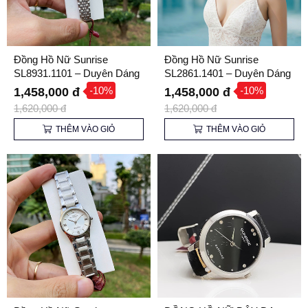
Đồng Hồ Nữ Sunrise
Đồng Hồ Nữ Sunrise
SL8931.1101 – Duyên Dáng
SL2861.1401 – Duyên Dáng
và Thanh Lịch
và Thanh Lịch
-10%
-10%
1,458,000 đ
1,458,000 đ
1,620,000 đ
1,620,000 đ
THÊM VÀO GIỎ
THÊM VÀO GIỎ