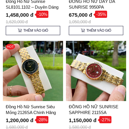
Đồng Hồ Nữ Sunrise
ĐỒNG HỒ NỮ DÂY DA
SL8101.1102 – Duyên Dáng
SUNRISE 9950PA
và Thanh Lịch
-10%
-35%
1,458,000 đ
675,000 đ
1,620,000 đ
1,050,000 đ
THÊM VÀO GIỎ
THÊM VÀO GIỎ
HOT
Đồng Hồ Nữ Sunrise Siêu
ĐỒNG HỒ NỮ SUNRISE
Mỏng 2126SA Chính Hãng
SAPPHIRE 2115SA
-28%
-27%
1,200,000 đ
1,150,000 đ
1,680,000 đ
1,580,000 đ