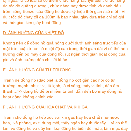
c) Ngoài ra có loại sẽ có thêm chức năng
Tachymater
, chức năng
đo tốc độ quãng đường , chức năng này được tính và đánh dấu
trên niềng Benzel của đồng hồ được ký hiệu thời gian / số mét . Ví
dụ : tốc độ chạy tối đa 100m là bao nhiêu giây dựa trên chỉ số ghi
và thời gian kim giây hoạt động .
D. ẢNH HƯỞNG CỦA NHIỆT ĐỘ
Không nên để đồng hồ quá nóng dưới dưới ánh sáng trực tiếp của
mặt trời hoặc ở nơi có nhiệt độ cao trong thời gian dài vì có thể ảnh
hưởng đến bộ máy của đồng hồ, rút ngắn thời gian hoạt động của
pin và ảnh hưởng đến chi tiết khác.
E
. ẢNH HƯỞNG CỦA TỪ TRƯỜNG
Tránh để đồng hồ (đặc biệt là đồng hồ cơ) gần các nơi có từ
trường mạnh như: tivi, tủ lạnh, lò vi sóng, máy vi tính, dàn âm
thanh…>> đồng hồ dễ bị nhiễm từ tính dẫn đến bộ máy đồng hồ
hoạt động không chính xác.
F .
ẢNH HƯỞNG CỦA HÓA CHẤT VÀ KHÍ GA
Tránh cho đồng hồ tiếp xúc với khí gas hay hóa chất như nước
hoa, xà phòng, axit, dung môi, thủy ngân hay thuốc tẩy… vì có thể
làm vỏ đồng hồ và dây kim loại đồng hồ biến đổi màu, làm mục dây