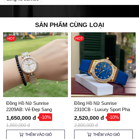
SẢN PHẨM CÙNG LOẠI
HOT
HOT
Đồng Hồ Nữ Sunrise
Đồng Hồ Nữ Sunrise
2209AB: Vẻ Đẹp Sang
2310CB - Luxury Sport Pha
Trọng, Tỏa Sáng Mọi Góc
Lê Lấp Lánh
-10%
-10%
1,650,000 đ
2,520,000 đ
Nhìn
1,850,000 đ
2,800,000 đ
THÊM VÀO GIỎ
THÊM VÀO GIỎ