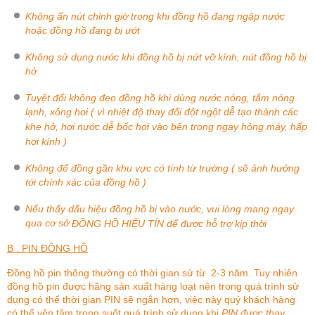
Không ấn nút chỉnh giờ trong khi đồng hồ đang ngập nước
hoặc đồng hồ đang bị ướt
Không sử dụng nước khi đồng hồ bị nứt vỡ kính, nút đồng hồ bị
hở
Tuyệt đối không đeo đồng hồ khi dùng nước nóng, tắm nóng
lạnh, xông hơi ( vì nhiệt độ thay đổi đột ngột dễ tạo thành các
khe hở, hơi nước dễ bốc hơi vào bên trong ngay hỏng máy, hấp
hơi kính )
Không để đồng gần khu vực có tính từ trường ( sẽ ảnh hưởng
tới chính xác của đồng hồ )
Nếu thấy dấu hiệu đồng hồ bị vào nước, vui lòng mang ngay
qua cơ sở
ĐỒNG HỒ HIỆU TÍN
để được hỗ trợ kịp thời
B . PIN ĐỒNG HỒ
Đồng hồ pin thông thường có thời gian sử từ 2-3 năm. Tuy nhiên
đồng hồ pin được hãng sản xuất hàng loạt nên trong quá trình sử
dụng có thể thời gian PIN sẽ ngắn hơn, việc này quý khách hàng
có thể yên tâm trong suốt quá trình sử dụng khi
PIN được thay