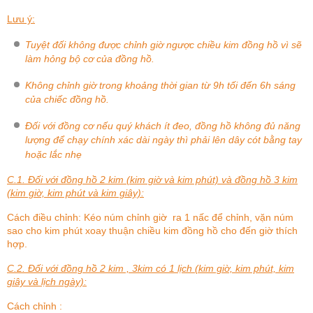
Lưu ý:
Tuyệt đối không được chỉnh giờ ngược chiều kim đồng hồ vì sẽ
làm hỏng bộ cơ của đồng hồ.
Không chỉnh giờ trong khoảng thời gian từ 9h tối đến 6h sáng
của chiếc đồng hồ.
Đối với đồng cơ nếu quý khách ít đeo, đồng hồ không đủ năng
lượng để chạy chính xác dài ngày thì phải lên dây cót bằng tay
hoặc lắc nhẹ
C.1. Đối với đồng hồ 2 kim (kim giờ và kim phút) và đồng hồ 3 kim
(kim giờ, kim phút và kim giây):
Cách điều chỉnh: Kéo núm chỉnh giờ ra 1 nấc để chỉnh, vặn núm
sao cho kim phút xoay thuận chiều kim đồng hồ cho đến giờ thích
hợp.
C.2. Đối với đồng hồ 2 kim , 3kim có 1 lịch (kim giờ, kim phút, kim
giây và lịch ngày):
Cách chỉnh :