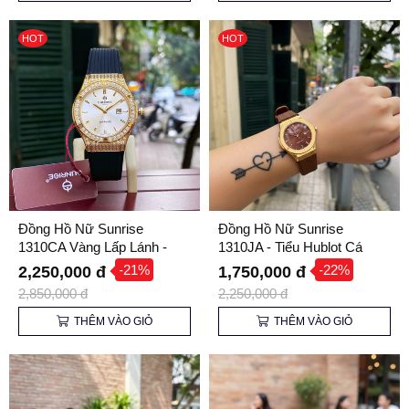
HOT
HOT
Đồng Hồ Nữ Sunrise
Đồng Hồ Nữ Sunrise
1310CA Vàng Lấp Lánh -
1310JA - Tiểu Hublot Cá
Kính Sapphire, Dây Cao Su,
Tính
-21%
-22%
2,250,000 đ
1,750,000 đ
Dễ Phối Đồ
2,850,000 đ
2,250,000 đ
THÊM VÀO GIỎ
THÊM VÀO GIỎ