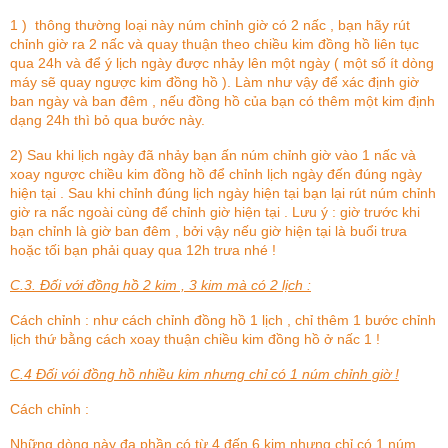
1 ) thông thường loại này núm chỉnh giờ có 2 nấc , bạn hãy rút
chỉnh giờ ra 2 nấc và quay thuận theo chiều kim đồng hồ liên tục
qua 24h và để ý lịch ngày được nhảy lên một ngày ( một số ít dòng
máy sẽ quay ngược kim đồng hồ ). Làm như vậy để xác định giờ
ban ngày và ban đêm , nếu đồng hồ của bạn có thêm một kim định
dạng 24h thì bỏ qua bước này.
2) Sau khi lịch ngày đã nhảy bạn ấn núm chỉnh giờ vào 1 nấc và
xoay ngược chiều kim đồng hồ để chỉnh lịch ngày đến đúng ngày
hiện tại . Sau khi chỉnh đúng lịch ngày hiện tại bạn lại rút núm chỉnh
giờ ra nấc ngoài cùng để chỉnh giờ hiện tại . Lưu ý : giờ trước khi
bạn chỉnh là giờ ban đêm , bởi vậy nếu giờ hiện tại là buổi trưa
hoặc tối bạn phải quay qua 12h trưa nhé !
C.3. Đối với đồng hồ 2 kim , 3 kim mà có 2 lịch :
Cách chỉnh : như cách chỉnh đồng hồ 1 lịch , chỉ thêm 1 bước chỉnh
lịch thứ bằng cách xoay thuận chiều kim đồng hồ ở nấc 1 !
C.4 Đối vói đồng hồ nhiều kim nhưng chỉ có 1 núm chỉnh giờ !
Cách chỉnh :
Những dòng này đa phần có từ 4 đến 6 kim nhưng chỉ có 1 núm