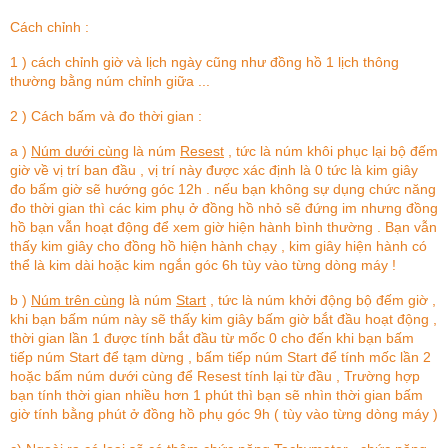
Cách chỉnh :
1 ) cách chỉnh giờ và lịch ngày cũng như đồng hồ 1 lịch thông
thường bằng núm chỉnh giữa ...
2 ) Cách bấm và đo thời gian :
a )
Núm dưới cùng
là núm
Resest
, tức là núm khôi phục lại bộ đếm
giờ về vị trí ban đầu , vị trí này được xác định là 0 tức là kim giây
đo bấm giờ sẽ hướng góc 12h . nếu bạn không sự dụng chức năng
đo thời gian thì các kim phụ ở đồng hồ nhỏ sẽ đứng im nhưng đồng
hồ bạn vẫn hoạt động để xem giờ hiện hành bình thường . Bạn vẫn
thấy kim giây cho đồng hồ hiện hành chạy , kim giây hiện hành có
thể là kim dài hoặc kim ngắn góc 6h tùy vào từng dòng máy !
b )
Núm trên cùng
là núm
Start
, tức là núm khởi động bộ đếm giờ ,
khi bạn bấm núm này sẽ thấy kim giây bấm giờ bắt đầu hoạt động ,
thời gian lần 1 được tính bắt đầu từ mốc 0 cho đến khi bạn bấm
tiếp núm Start để tạm dừng , bấm tiếp núm Start để tính mốc lần 2
hoặc bấm núm dưới cùng để Resest tính lại từ đầu , Trường hợp
bạn tính thời gian nhiều hơn 1 phút thì bạn sẽ nhìn thời gian bấm
giờ tính bằng phút ở đồng hồ phụ góc 9h ( tùy vào từng dòng máy )