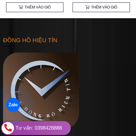
THÊM VÀO GIỎ
THÊM VÀO GIỎ
ĐỒNG HỒ HIỆU TÍN
Zalo
Tư vấn: 0398428888