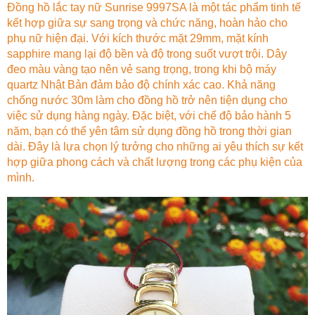
Đồng hồ lắc tay nữ Sunrise 9997SA là một tác phẩm tinh tế
kết hợp giữa sự sang trọng và chức năng, hoàn hảo cho
phụ nữ hiện đại. Với kích thước mặt 29mm, mặt kính
sapphire mang lại độ bền và độ trong suốt vượt trội. Dây
đeo màu vàng tạo nên vẻ sang trọng, trong khi bộ máy
quartz Nhật Bản đảm bảo độ chính xác cao. Khả năng
chống nước 30m làm cho đồng hồ trở nên tiện dụng cho
việc sử dụng hàng ngày. Đặc biệt, với chế độ bảo hành 5
năm, bạn có thể yên tâm sử dụng đồng hồ trong thời gian
dài. Đây là lựa chọn lý tưởng cho những ai yêu thích sự kết
hợp giữa phong cách và chất lượng trong các phụ kiện của
mình.