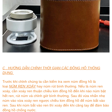
C . HƯỚNG DẪN CHỈNH THỜI GIAN CÁC ĐỒNG HỒ THÔNG
DỤNG
Trước khi chỉnh chúng ta cần kiểm tra xem núm đồng hồ là
loại
NÚM REN XOÁY
hay núm rút bình thường. Nếu là núm ren
xoáy, cần xoáy ren thuận chiều kim đồng hồ đến khi nào núm bật
hết ren, rút núm và chỉnh giờ bình thường. Sau đó vừa nhấn nhẹ
núm vào vừa xoáy ren ngược chiều kim đồng hồ để núm bắt vào
ren. Sau khi núm bắt vào ren thì xoáy đến khi căng tay để đảm bảo
đồng hồ chống nước.