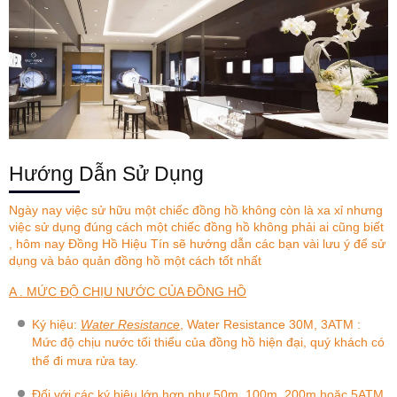
Hướng Dẫn Sử Dụng
Ngày nay việc sử hữu một chiếc đồng hồ không còn là xa xỉ nhưng
việc sử dụng đúng cách một chiếc đồng hồ không phải ai cũng biết
, hôm nay
Đồng Hồ Hiệu Tín
sẽ hướng dẫn các bạn vài lưu ý để sử
dụng và bảo quản đồng hồ một cách tốt nhất
A . MỨC ĐỘ CHỊU NƯỚC CỦA ĐỒNG HỒ
Ký hiệu:
Water Resistance
, Water Resistance 30M, 3ATM :
Mức độ chịu nước tối thiểu của đồng hồ hiện đại, quý khách có
thể đi mưa rửa tay.
Đối với các ký hiệu lớn hơn như 50m, 100m, 200m hoặc 5ATM,