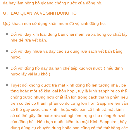
da hay làm hỏng bộ gioăng chống nước của đồng hồ.
G .
BẢO QUẢN VÀ VỆ SINH ĐỒNG HỒ
Quý khách nên sử dụng khăn mềm để vệ sinh đồng hồ:
Đối với dây kim loại dùng bàn chải mềm và xà bông có chất tẩy
nhẹ để rửa vết bẩn.
Đối với dây nhựa và dây cao su dùng rửa sách vết bẩn bằng
nước.
Đối với đồng hồ dây da hạn chế tiếp xúc với nước ( nếu dính
nước lấy vải lau khô )
Tuyệt đối không được trà mặt kính đồng hồ lên tường nhà , bê
tông hoặc một số kim loại hỗn hợp , tuy là kính sapphire có thể
chống xước nhưng hợp chất lẫn lộn trong cách thành phần nêu
trên có thể có thành phần có độ cứng lớn hơn Sapphire lên vẫn
có thể gây xước cho kính , hoặc việc bạn cố tình trà mặt kính
sẽ có thể gây tổn hại xước sát nghiêm trọng cho niềng Benzel
của đồng hồ . Nếu bạn muốn kiểm tra mặt Kính Sapphire , hãy
dùng dùng cụ chuyên dụng hoặc bạn cũng có thể thử bằng các