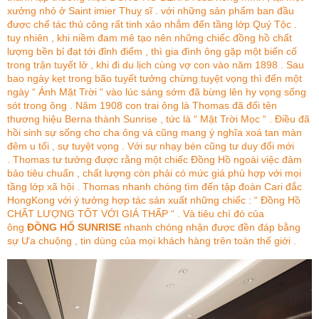
xưởng nhỏ ở Saint imier Thuỵ sĩ . với những sản phẩm ban đầu
được chế tác thủ công rất tinh xảo nhắm đến tầng lớp Quý Tộc .
tuy nhiên , khi niềm đam mê tạo nên những chiếc đồng hồ chất
lượng bền bỉ đạt tới đỉnh điểm , thì gia đình ông gặp một biến cố
trong trận tuyết lở , khi đi du lịch cùng vợ con vào năm 1898 . Sau
bao ngày kẹt trong bão tuyết tưởng chừng tuyệt vọng thì đến một
ngày “ Ánh Mặt Trời “ vào lúc sáng sớm đã bừng lên hy vọng sống
sót trong ông . Năm 1908 con trai ông là Thomas đã đổi tên
thương hiệu Berna thành Sunrise , tức là “ Mặt Trời Mọc “ . Điều đã
hồi sinh sự sống cho cha ông và cũng mang ý nghĩa xoá tan màn
đêm u tối , sự tuyệt vọng . Với sự nhạy bén cũng tư duy đổi mới
. Thomas tư tưởng được rằng một chiếc Đồng Hồ ngoài việc đảm
bảo tiêu chuẩn , chất lượng còn phải có mức giá phù hợp với mọi
tầng lớp xã hội . Thomas nhanh chóng tìm đến tập đoàn Cari đắc
HongKong với ý tưởng hợp tác sản xuất những chiếc : “ Đồng Hồ
CHẤT LƯỢNG TỐT VỚI GIÁ THẤP “ . Và tiêu chí đó của
ông
ĐỒNG HỐ SUNRISE
nhanh chóng nhận được đền đáp bằng
sự Ưa chuộng , tin dùng của mọi khách hàng trên toàn thế giới .