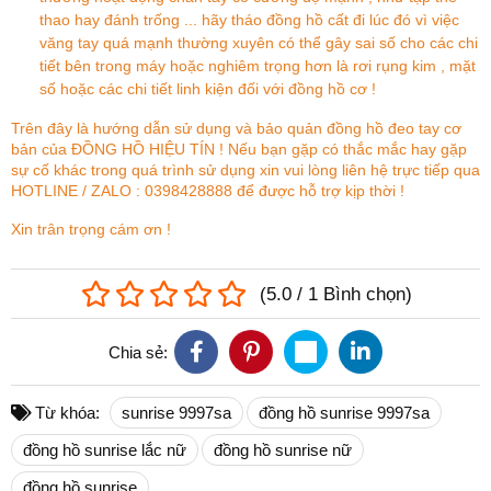
thao hay đánh trống ... hãy tháo đồng hồ cất đi lúc đó vì việc
văng tay quá mạnh thường xuyên có thể gây sai số cho các chi
tiết bên trong máy hoặc nghiêm trọng hơn là rơi rụng kim , mặt
số hoặc các chi tiết linh kiện đối với đồng hồ cơ !
Trên đây là hướng dẫn sử dụng và bảo quản đồng hồ đeo tay cơ
bản của ĐỒNG HỒ HIỆU TÍN ! Nếu bạn gặp có thắc mắc hay gặp
sự cố khác trong quá trình sử dụng xin vui lòng liên hệ trực tiếp qua
HOTLINE / ZALO : 0398428888 để được hỗ trợ kịp thời !
Xin trân trọng cám ơn !
(
5.0
/
1
Bình chọn
)
Chia sẻ:
Từ khóa:
sunrise 9997sa
đồng hồ sunrise 9997sa
đồng hồ sunrise lắc nữ
đồng hồ sunrise nữ
đồng hồ sunrise