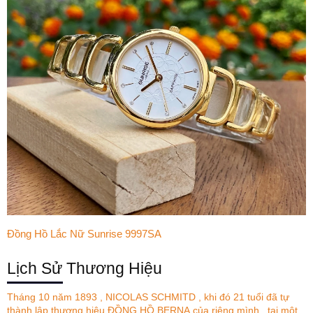
Đồng Hồ Lắc Nữ Sunrise 9997SA
Lịch Sử Thương Hiệu
Tháng 10 năm 1893 , NICOLAS SCHMITD , khi đó 21 tuổi đã tự
thành lập thương hiệu ĐỒNG HỒ BERNA của riêng mình , tại một