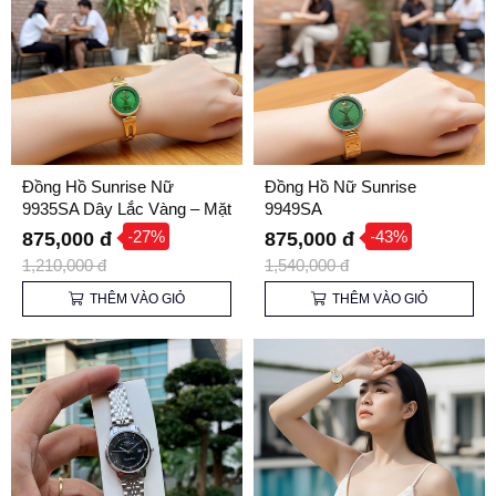
Đồng Hồ Sunrise Nữ
Đồng Hồ Nữ Sunrise
9935SA Dây Lắc Vàng – Mặt
9949SA
Xanh Emerald Quý Phái,
-27%
-43%
875,000 đ
875,000 đ
Kính Sapphire
1,210,000 đ
1,540,000 đ
THÊM VÀO GIỎ
THÊM VÀO GIỎ