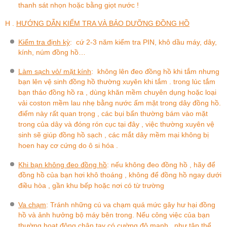
thanh sát nhọn hoặc bằng giọt nước !
H .
HƯỚNG DẪN KIỂM TRA VÀ BẢO DƯỠNG ĐỒNG HỒ
Kiểm tra định kỳ
:
cứ 2-3 năm kiểm tra PIN, khô dầu máy, dây,
kính, núm đồng hồ…
Làm sạch vỏ/ mặt kính
:
không lên đeo đồng hồ khi tắm nhưng
bạn lên vệ sinh đồng hồ thường xuyên khi tắm . trong lúc tắm
bạn tháo đồng hồ ra , dùng khăn mềm chuyên dụng hoặc loại
vải coston mềm lau nhẹ bằng nước ấm mặt trong dây đồng hồ.
điểm này rất quan trọng , các bụi bẩn thường bám vào mặt
trong của dây và đóng rón cục tại đây , việc thường xuyên vệ
sinh sẽ giúp đồng hồ sạch , các mắt dây mềm mại không bị
hoen hay cơ cứng do ô si hóa .
Khi bạn không đeo đồng hồ
:
nếu không đeo đồng hồ , hãy để
đồng hồ của bạn hơi khô thoáng , không để đồng hồ ngay dưới
điều hòa , gần khu bếp hoặc nơi có từ trường
Va chạm
: Tránh những cú va chạm quá mức gây hư hại đồng
hồ và ảnh hưởng bộ máy bên trong. Nếu công việc của bạn
thường hoạt động chân tay có cường độ mạnh , như tập thể