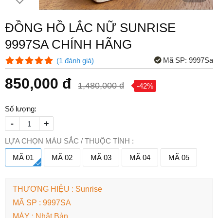
ĐỒNG HỒ LẮC NỮ SUNRISE
9997SA CHÍNH HÃNG
Mã SP:
9997Sa
(
1
đánh giá
)
850,000 đ
1,480,000 đ
-42%
Số lượng:
-
+
LỰA CHỌN MÀU SẮC / THUỘC TÍNH :
MÃ 01
MÃ 02
MÃ 03
MÃ 04
MÃ 05
THƯƠNG HIỆU : Sunrise
MÃ SP : 9997SA
MÁY : Nhật Bản