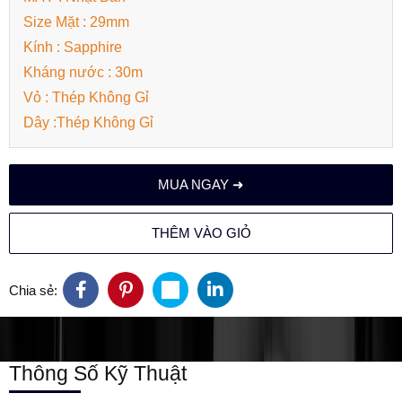
Size Mặt : 29mm
Kính : Sapphire
Kháng nước : 30m
Vỏ : Thép Không Gỉ
Dây :Thép Không Gỉ
MUA NGAY ➜
THÊM VÀO GIỎ
Chia sẻ:
Thông Số Kỹ Thuật