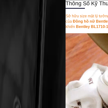
Thông Số Kỹ Thu
Sở hữu size mặt lý tưở
của
Đồng hồ nữ Bentle
khiến
Bentley BL1710-