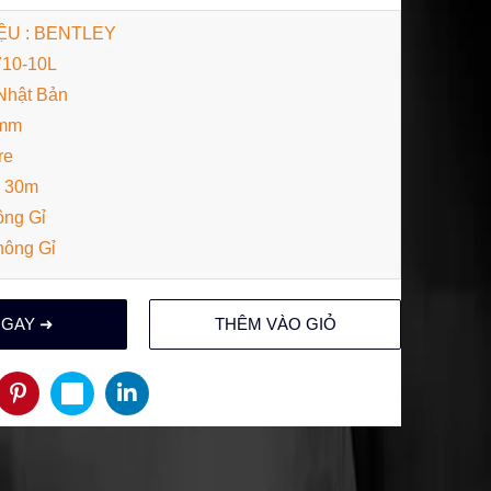
U : BENTLEY
710-10L
Nhật Bản
0mm
re
: 30m
ông Gỉ
hông Gỉ
NGAY ➜
THÊM VÀO GIỎ