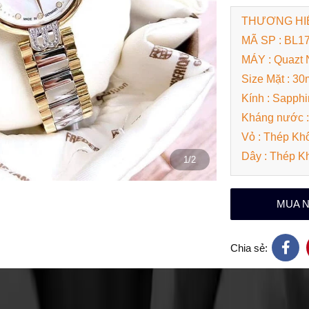
THƯƠNG HIỆ
MÃ SP : BL1
MÁY : Quazt 
Size Mặt : 3
Kính : Sapphi
Kháng nước 
Vỏ : Thép Kh
Dây : Thép K
1/2
MUA 
Chia sẻ: