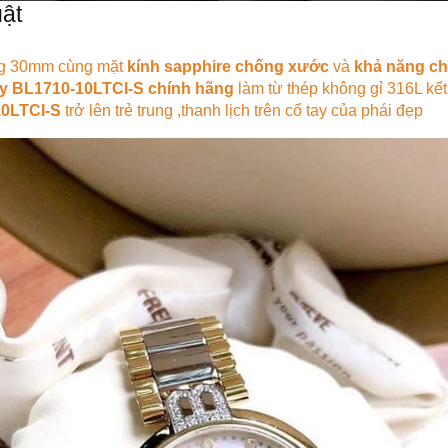
ật
ng 30mm cùng mặt
kính sapphire chống xước
và
khả năng c
y BL1710-10LTCI-S chính hãng
làm từ thép không gỉ 316L kết
10LTCI-S
trở lên trẻ trung ,thanh lịch trên cổ tay của phái đẹp