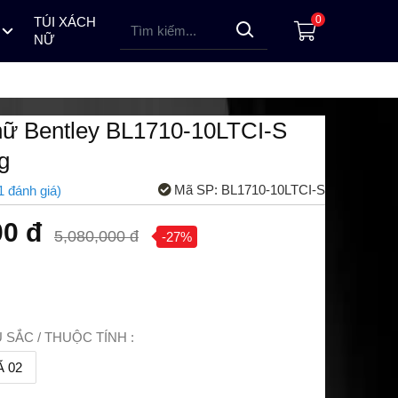
0
TÚI XÁCH
NỮ
 HỒ PINDOWS
ỒNG HỒ LOTUSMAN NAM
ĐỒNG HỒ ALEXANDRE CHRISTIE NỮ
ĐỒNG HỒ TOPHILL NỮ
ĐỒNG HỒ ALEXANDRE CHRISTIE NAM
ĐỒNG HỒ TOPHILL NAM
ĐỒNG HỒ LOTUSMAN NỮ
nữ Bentley BL1710-10LTCI-S
g
Mã SP:
BL1710-10LTCI-S
1
đánh giá
)
00 đ
5,080,000 đ
-27%
SẮC / THUỘC TÍNH :
 02