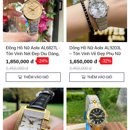
Đồng Hồ Nữ Aolix AL6827L -
Dông Hồ Nữ Aolix AL9203L
Tôn Vinh Nét Đẹp Dịu Dàng,
– Tôn Vinh Vẻ Đẹp Phụ Nữ
Tinh Tế
Hiện Đại
-24%
-32%
1,850,000 đ
1,650,000 đ
2,450,000 đ
2,450,000 đ
THÊM VÀO GIỎ
THÊM VÀO GIỎ