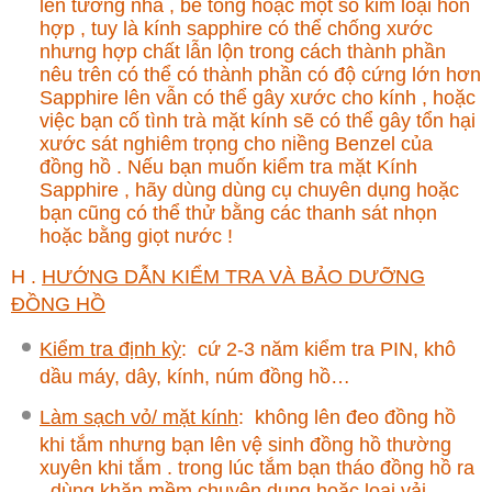
lên tường nhà , bê tông hoặc một số kim loại hỗn
hợp , tuy là kính sapphire có thể chống xước
nhưng hợp chất lẫn lộn trong cách thành phần
nêu trên có thể có thành phần có độ cứng lớn hơn
Sapphire lên vẫn có thể gây xước cho kính , hoặc
việc bạn cố tình trà mặt kính sẽ có thể gây tổn hại
xước sát nghiêm trọng cho niềng Benzel của
đồng hồ . Nếu bạn muốn kiểm tra mặt Kính
Sapphire , hãy dùng dùng cụ chuyên dụng hoặc
bạn cũng có thể thử bằng các thanh sát nhọn
hoặc bằng giọt nước !
H .
HƯỚNG DẪN KIỂM TRA VÀ BẢO DƯỠNG
ĐỒNG HỒ
Kiểm tra định kỳ
:
cứ 2-3 năm kiểm tra PIN, khô
dầu máy, dây, kính, núm đồng hồ…
Làm sạch vỏ/ mặt kính
:
không lên đeo đồng hồ
khi tắm nhưng bạn lên vệ sinh đồng hồ thường
xuyên khi tắm . trong lúc tắm bạn tháo đồng hồ ra
, dùng khăn mềm chuyên dụng hoặc loại vải