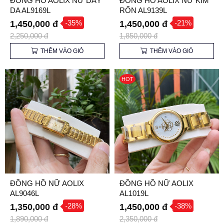
ĐÔNG HỒ AOLIX NỮ DÂY
ĐỒNG HỒ AOLIX NỮ KIM
DA AL9169L
RỐN AL9139L
-35%
-21%
1,450,000 đ
1,450,000 đ
2,250,000 đ
1,850,000 đ
THÊM VÀO GIỎ
THÊM VÀO GIỎ
HOT
ĐỒNG HỒ NỮ AOLIX
ĐỒNG HỒ NỮ AOLIX
AL9046L
AL1019L
-28%
-38%
1,350,000 đ
1,450,000 đ
1,890,000 đ
2,350,000 đ