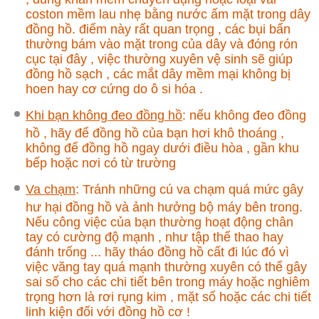
coston mềm lau nhẹ bằng nước ấm mặt trong dây
đồng hồ. điểm này rất quan trọng , các bụi bẩn
thường bám vào mặt trong của dây và đóng rón
cục tại đây , việc thường xuyên vệ sinh sẽ giúp
đồng hồ sạch , các mắt dây mềm mại không bị
hoen hay cơ cứng do ô si hóa .
Khi bạn không đeo đồng hồ
:
nếu không đeo đồng
hồ , hãy để đồng hồ của bạn hơi khô thoáng ,
không để đồng hồ ngay dưới điều hòa , gần khu
bếp hoặc nơi có từ trường
Va chạm
: Tránh những cú va chạm quá mức gây
hư hại đồng hồ và ảnh hưởng bộ máy bên trong.
Nếu công việc của bạn thường hoạt động chân
tay có cường độ mạnh , như tập thể thao hay
đánh trống ... hãy tháo đồng hồ cất đi lúc đó vì
việc văng tay quá mạnh thường xuyên có thể gây
sai số cho các chi tiết bên trong máy hoặc nghiêm
trọng hơn là rơi rụng kim , mặt số hoặc các chi tiết
linh kiện đối với đồng hồ cơ !