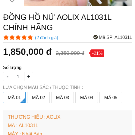
ĐỒNG HỒ NỮ AOLIX AL1031L
CHÍNH HÃNG
Mã SP:
AL1031L
(
2
đánh giá
)
1,850,000 đ
2,350,000 đ
-21%
Số lượng:
-
+
LỰA CHỌN MÀU SẮC / THUỘC TÍNH :
MÃ 01
MÃ 02
MÃ 03
MÃ 04
MÃ 05
THƯƠNG HIỆU : AOLIX
MÃ : AL1031L
MÁY : Nhật Bản