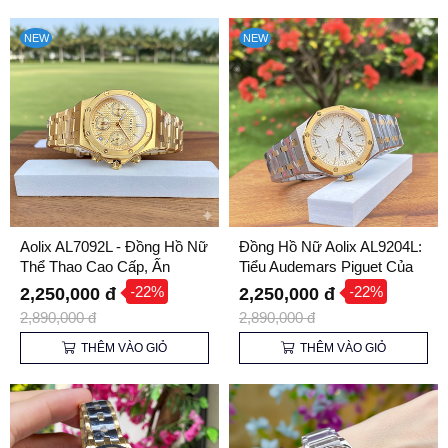
NEW
NEW
Aolix AL7092L - Đồng Hồ Nữ
Đồng Hồ Nữ Aolix AL9204L:
Thể Thao Cao Cấp, Ấn
Tiểu Audemars Piguet Của
Tượng Kiểu Audemars
Giới Bình Dân
-22%
-22%
2,250,000 đ
2,250,000 đ
Piguet
2,890,000 đ
2,890,000 đ
THÊM VÀO GIỎ
THÊM VÀO GIỎ