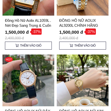
Đồng Hồ Nữ Aolix AL1059L .
ĐỒNG HỒ NỮ AOLIX
Nét Đẹp Sang Trọng & Cuốn
AL9200L CHÍNH HÃNG
Hút Cho Phái Đẹp
-37%
-37%
1,500,000 đ
1,500,000 đ
2,400,000 đ
2,400,000 đ
THÊM VÀO GIỎ
THÊM VÀO GIỎ
HOT