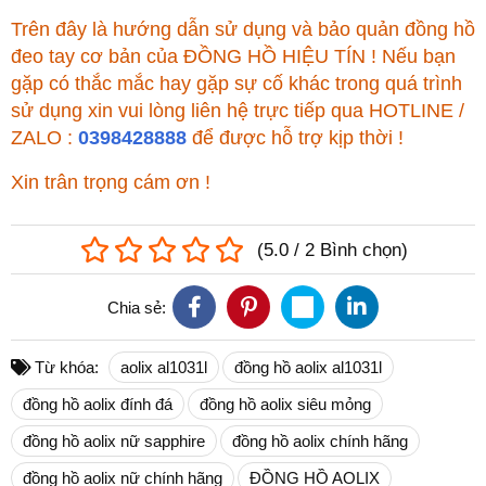
Trên đây là hướng dẫn sử dụng và bảo quản đồng hồ
đeo tay cơ bản của ĐỒNG HỒ HIỆU TÍN ! Nếu bạn
gặp có thắc mắc hay gặp sự cố khác trong quá trình
sử dụng xin vui lòng liên hệ trực tiếp qua HOTLINE /
ZALO :
0398428888
để được hỗ trợ kịp thời !
Xin trân trọng cám ơn !
(
5.0
/
2
Bình chọn
)
Chia sẻ:
Từ khóa:
aolix al1031l
đồng hồ aolix al1031l
đồng hồ aolix đính đá
đồng hồ aolix siêu mỏng
đồng hồ aolix nữ sapphire
đồng hồ aolix chính hãng
đồng hồ aolix nữ chính hãng
ĐỒNG HỒ AOLIX