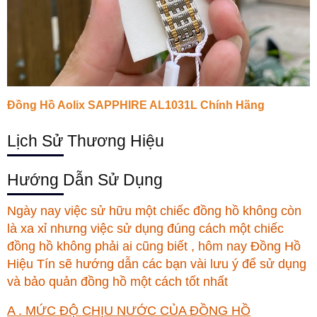
Đồng Hồ Aolix SAPPHIRE AL1031L Chính Hãng
Lịch Sử Thương Hiệu
Hướng Dẫn Sử Dụng
Ngày nay việc sử hữu một chiếc đồng hồ không còn
là xa xỉ nhưng việc sử dụng đúng cách một chiếc
đồng hồ không phải ai cũng biết , hôm nay
Đồng Hồ
Hiệu Tín
sẽ hướng dẫn các bạn vài lưu ý để sử dụng
và bảo quản đồng hồ một cách tốt nhất
A . MỨC ĐỘ CHỊU NƯỚC CỦA ĐỒNG HỒ