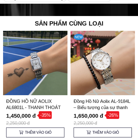
SẢN PHẨM CÙNG LOẠI
NEW
ĐỒNG HỒ NỮ AOLIX
Đồng Hồ Nữ Aolix AL-9184L
AL6801L - THANH THOÁT
– Biểu tượng của sự thanh
THON GỌN TRÊN CỔ TAY
lịch và tinh tế
-35%
-26%
1,450,000 đ
1,650,000 đ
2,250,000 đ
2,250,000 đ
THÊM VÀO GIỎ
THÊM VÀO GIỎ