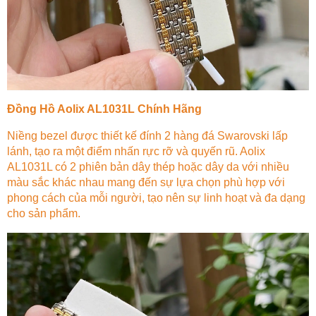
Đồng Hồ Aolix AL1031L Chính Hãng
Niềng bezel được thiết kế đính 2 hàng đá Swarovski lấp
lánh, tạo ra một điểm nhấn rực rỡ và quyến rũ. Aolix
AL1031L có 2 phiên bản dây thép hoặc dây da với nhiều
màu sắc khác nhau mang đến sự lựa chọn phù hợp với
phong cách của mỗi người, tạo nên sự linh hoạt và đa dạng
cho sản phẩm.