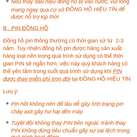
Nếu thấy dấu hiệu đồng hồ bị vào nước, vui lòng
ĐỒNG HỒ HIỆU TÍN
để
mang ngay qua cơ sở
được hỗ trợ kịp thời
B . PIN ĐỒNG HỒ
Đồng hồ pin thông thường có thời gian sử từ 2-3
năm. Tuy nhiên đồng hồ pin được hãng sản xuất
hàng loạt nên trong quá trình sử dụng có thể thời
gian PIN sẽ ngắn hơn, việc này quý khách hàng có
thể yên tâm trong suốt quá trình sử dụng khi
PIN
được thay miễn phí trọn đời
tại
ĐỒNG HỒ HIỆU TÍN
Lưu ý:
Pin hết không nên để lâu dễ gây tình trạng pin
chảy axit gây hư hại đến máy.
Tuyệt đội không thay PIN bên ngoài, tránh thay
PIN không đúng tiêu chuẩn gây sự sai lệch trong
quá trình hoạt động