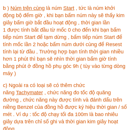
b )
Núm trên cùng
là núm
Start
, tức là núm khởi
động bộ đếm giờ , khi bạn bấm núm này sẽ thấy kim
giây bấm giờ bắt đầu hoạt động , thời gian lần
1 được tính bắt đầu từ mốc 0 cho đến khi bạn bấm
tiếp núm Start để tạm dừng , bấm tiếp núm Start để
tính mốc lần 2 hoặc bấm núm dưới cùng để Resest
tính lại từ đầu , Trường hợp bạn tính thời gian nhiều
hơn 1 phút thì bạn sẽ nhìn thời gian bấm giờ tính
bằng phút ở đồng hồ phụ góc 9h ( tùy vào từng dòng
máy )
c) Ngoài ra có loại sẽ có thêm chức
năng
Tachymater
, chức năng đo tốc độ quãng
đường , chức năng này được tính và đánh dấu trên
niềng Benzel của đồng hồ được ký hiệu thời gian / số
mét . Ví dụ : tốc độ chạy tối đa 100m là bao nhiêu
giây dựa trên chỉ số ghi và thời gian kim giây hoạt
động .