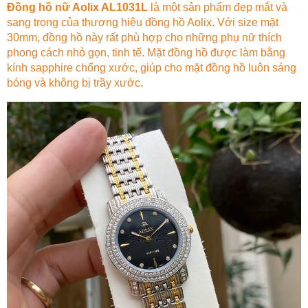
Đồng hồ nữ Aolix AL1031L
là một sản phẩm đẹp mắt và
sang trọng của thương hiệu đồng hồ Aolix. Với size mặt
30mm, đồng hồ này rất phù hợp cho những phụ nữ thích
phong cách nhỏ gọn, tinh tế. Mặt đồng hồ được làm bằng
kính sapphire chống xước, giúp cho mặt đồng hồ luôn sáng
bóng và không bị trầy xước.