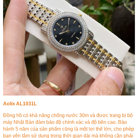
Aolix AL1031L
Đồng hồ có khả năng chống nước 30m và được trang bị bộ
máy Nhật Bản đảm bảo độ chính xác và độ bền cao. Bảo
hành 5 năm của sản phẩm cũng là một lợi thế lớn, cho phép
bạn yên tâm sử dụng trong thời gian dài mà không cần phải