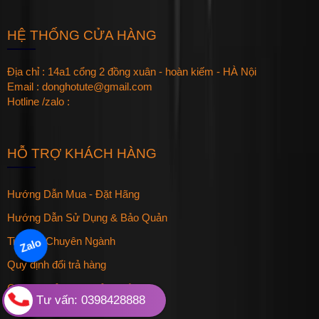
HỆ THỐNG CỬA HÀNG
Địa chỉ : 14a1 cổng 2 đồng xuân - hoàn kiếm - HÀ Nội
Email : donghotute@gmail.com
Hotline /zalo :
HỖ TRỢ KHÁCH HÀNG
Hướng Dẫn Mua - Đặt Hãng
Hướng Dẫn Sử Dụng & Bảo Quản
Tin Tức Chuyên Ngành
Zalo
Quy định đổi trả hàng
Qui định bảo hành sản phẩm
Tư vấn: 0398428888
Sitemap