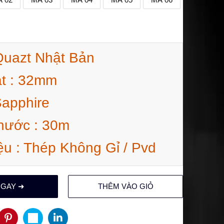
Quazt Nhật Bản
ặt : 32mm
Sapphire
nước : 30m
ệu : Thép Không Gỉ / Pvd
NGAY ➜
THÊM VÀO GIỎ