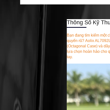
Thông Số Kỹ Thu
Bạn đang tìm kiếm một 
quyến rũ?
Aolix AL7092
(Octagonal Case) và dây
lựa chọn hoàn hảo cho q
tay.