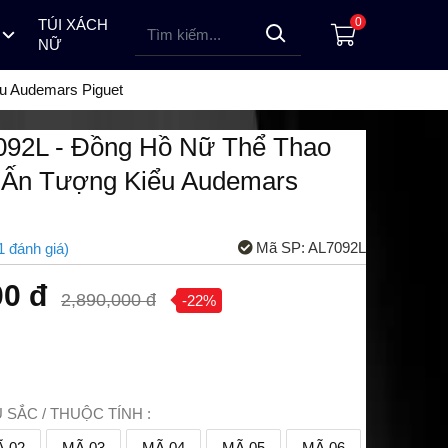
0
TÚI XÁCH
NỮ
 HỒ PINDOWS
ỒNG HỒ LOTUSMAN NAM
ĐỒNG HỒ ALEXANDRE CHRISTIE NỮ
ĐỒNG HỒ TOPHILL NỮ
ĐỒNG HỒ ALEXANDRE CHRISTIE NAM
ĐỒNG HỒ TOPHILL NAM
ĐỒNG HỒ LOTUSMAN NỮ
u Audemars Piguet
7092L - Đồng Hồ Nữ Thể Thao
 Ấn Tượng Kiểu Audemars
Mã SP:
AL7092L
1
đánh giá
)
00 đ
2,890,000 đ
-22%
SẮC / THUỘC TÍNH :
 02
MÃ 03
MÃ 04
MÃ 05
MÃ 06