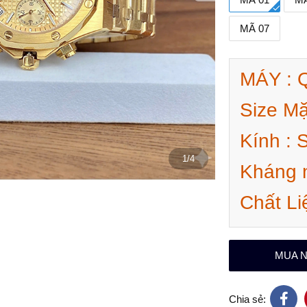
MÃ 07
MÁY : 
Size M
Kính : 
1/4
Kháng 
Chất Li
MUA 
Chia sẻ: