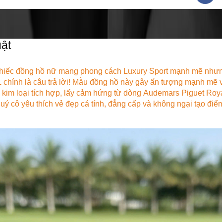
ật
chiếc đồng hồ nữ mang phong cách
Luxury Sport
mạnh mẽ nhưng
L
chính là câu trả lời! Mẫu đồng hồ này gây ấn tượng mạnh mẽ vớ
 kim loại tích hợp, lấy cảm hứng từ dòng
Audemars Piguet Roy
uý cô yêu thích vẻ đẹp
cá tính, đẳng cấp
và không ngại tạo điểm