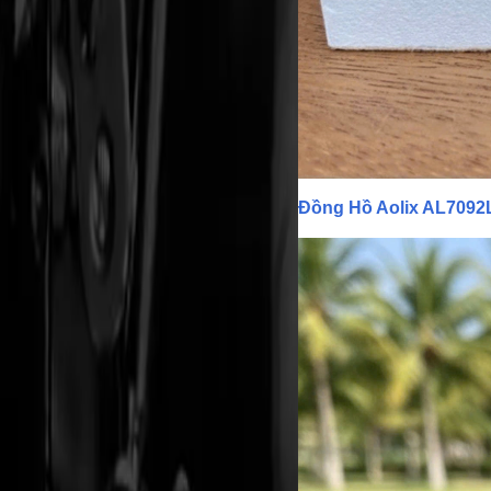
Đồng Hồ Aolix AL7092