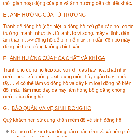
thời gian hoạt động của pin và ảnh hưởng đến chi tiết khác.
E
. ẢNH HƯỞNG CỦA TỪ TRƯỜNG
Tránh để đồng hồ (đặc biệt là đồng hồ cơ) gần các nơi có từ
trường mạnh như: tivi, tủ lạnh, lò vi sóng, máy vi tính, dàn
âm thanh…>> đồng hồ dễ bị nhiễm từ tính dẫn đến bộ máy
đồng hồ hoạt động không chính xác.
F .
ẢNH HƯỞNG CỦA HÓA CHẤT VÀ KHÍ GA
Tránh cho đồng hồ tiếp xúc với khí gas hay hóa chất như
nước hoa, xà phòng, axit, dung môi, thủy ngân hay thuốc
tẩy… vì có thể làm vỏ đồng hồ và dây kim loại đồng hồ biến
đổi màu, làm mục dây da hay làm hỏng bộ gioăng chống
nước của đồng hồ.
G .
BẢO QUẢN VÀ VỆ SINH ĐỒNG HỒ
Quý khách nên sử dụng khăn mềm để vệ sinh đồng hồ:
Đối với dây kim loại dùng bàn chải mềm và xà bông có