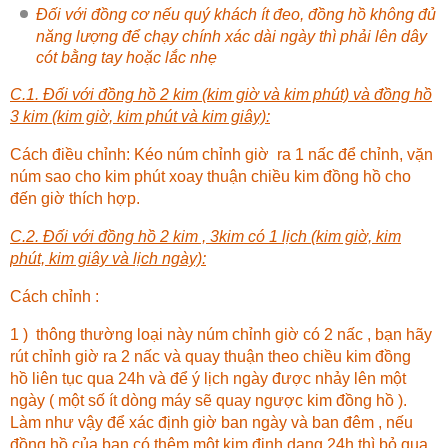
Đối với đồng cơ nếu quý khách ít đeo, đồng hồ không đủ
năng lượng để chạy chính xác dài ngày thì phải lên dây
cót bằng tay hoặc lắc nhẹ
C.1. Đối với đồng hồ 2 kim (kim giờ và kim phút) và đồng hồ
3 kim (kim giờ, kim phút và kim giây):
Cách điều chỉnh: Kéo núm chỉnh giờ ra 1 nấc để chỉnh, vặn
núm sao cho kim phút xoay thuận chiều kim đồng hồ cho
đến giờ thích hợp.
C.2. Đối với đồng hồ 2 kim , 3kim có 1 lịch (kim giờ, kim
phút, kim giây và lịch ngày):
Cách chỉnh :
1 ) thông thường loại này núm chỉnh giờ có 2 nấc , bạn hãy
rút chỉnh giờ ra 2 nấc và quay thuận theo chiều kim đồng
hồ liên tục qua 24h và để ý lịch ngày được nhảy lên một
ngày ( một số ít dòng máy sẽ quay ngược kim đồng hồ ).
Làm như vậy để xác định giờ ban ngày và ban đêm , nếu
đồng hồ của bạn có thêm một kim định dạng 24h thì bỏ qua