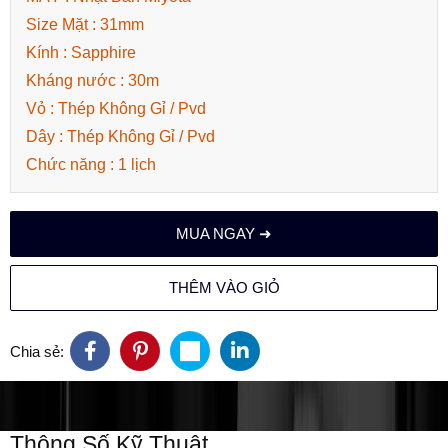
Size Mặt : 31mm
Kính : Sapphire
Kháng nước : 30m
Vỏ : Thép Không Gỉ / Pvd
Dây : Thép Không Gỉ / Pvd
Chức năng : 1 lịch
MUA NGAY ➜
THÊM VÀO GIỎ
Chia sẻ:
Thông Số Kỹ Thuật