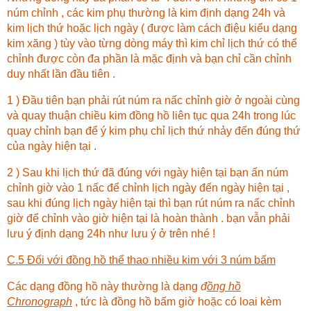
núm chỉnh , các kim phụ thường là kim định dạng 24h và
kim lịch thứ hoặc lịch ngày ( được làm cách điệu kiểu dạng
kim xăng ) tùy vào từng dòng máy thì kim chỉ lịch thứ có thể
chỉnh được còn đa phần là mặc định và bạn chỉ cần chỉnh
duy nhất lần đầu tiên .
1 ) Đầu tiên bạn phải rút núm ra nấc chỉnh giờ ở ngoài cùng
và quay thuận chiều kim đồng hồ liên tục qua 24h trong lúc
quay chỉnh bạn để ý kim phụ chỉ lịch thứ nhảy đến đúng thứ
của ngày hiện tại .
2 ) Sau khi lịch thứ đã đúng với ngày hiện tại bạn ấn núm
chỉnh giờ vào 1 nấc để chỉnh lịch ngày đến ngày hiện tại ,
sau khi đúng lịch ngày hiện tại thì bạn rút núm ra nấc chỉnh
giờ để chỉnh vào giờ hiện tại là hoàn thành . bạn vẫn phải
lưu ý định dạng 24h như lưu ý ở trên nhé !
C.5 Đối với đồng hồ thể thao nhiều kim với 3 núm bấm
Các dạng đồng hồ này thường là dạng
đ
ồng hồ
Chronograph
, tức là đồng hồ bấm giờ hoặc có loai kèm