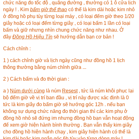
chức năng đo tốc độ , quãng đường , thường có 1 ô cửa lịch
ngày ! . Kim
bấm giờ thể thao
có thể là kim dài hoặc kim nhỏ
ở đồng hồ phụ tùy từng loại máy , có loại đếm giờ theo 1/20
giây hoặc có loại đếm từng giây , có loại bấm 1 lần có loại
bấm và giữ nhưng nhìn chung chức năng như nhau. Ở
đây
Đồng Hồ Hiệu Tín
sẽ hướng dẫn bạn cơ bản !
Cách chỉnh :
1 ) cách chỉnh giờ và lịch ngày cũng như đồng hồ 1 lịch
thông thường bằng núm chỉnh giữa ...
2 ) Cách bấm và đo thời gian :
a )
Núm dưới cùng
là núm
Resest
, tức là núm khôi phục lại
bộ đếm giờ về vị trí ban đầu , vị trí này được xác định là 0
tức là kim giây đo bấm giờ sẽ hướng góc 12h . nếu bạn
không sự dụng chức năng đo thời gian thì các kim phụ ở
đồng hồ nhỏ sẽ đứng im nhưng đồng hồ bạn vẫn hoạt động
để xem giờ hiện hành bình thường . Bạn vẫn thấy kim giây
cho đồng hồ hiện hành chạy , kim giây hiện hành có thể là
kim dài hoặc kim ngắn góc 6h tùy vào từng dòng máy !