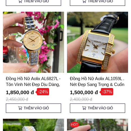
THÊM VÀO GIỎ
THÊM VÀO GIỎ
Đồng Hồ Nữ Aolix AL6827L -
Đồng Hồ Nữ Aolix AL1059L .
Tôn Vinh Nét Đẹp Dịu Dàng,
Nét Đẹp Sang Trọng & Cuốn
Tinh Tế
Hút Cho Phái Đẹp
-24%
-37%
1,850,000 đ
1,500,000 đ
2,450,000 đ
2,400,000 đ
THÊM VÀO GIỎ
THÊM VÀO GIỎ
HOT