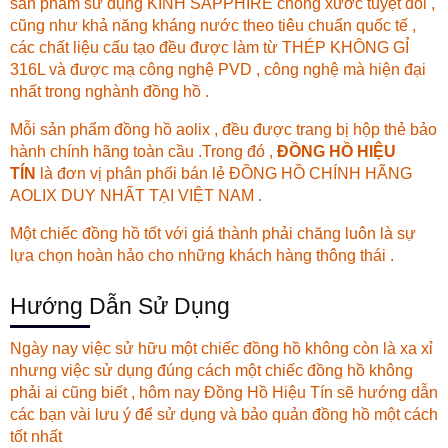
sản phẩm sử dụng KÍNH SAPPHIRE chống xước tuyệt đối ,
cũng như khả năng kháng nước theo tiêu chuẩn quốc tế ,
các chất liệu cấu tạo đều được làm từ THÉP KHÔNG GỈ
316L và được mạ công nghệ PVD , công nghệ mà hiện đại
nhất trong nghành đồng hồ .
Mỗi sản phẩm đồng hồ aolix , đều được trang bị hộp thẻ bảo
hành chính hãng toàn cầu .Trong đó ,
ĐỒNG HỒ HIỆU
TÍN
là đơn vị phân phối bán lẻ ĐỒNG HỒ CHÍNH HÃNG
AOLIX DUY NHẤT TẠI VIỆT NAM .
Một chiếc đồng hồ tốt với giá thành phải chăng luôn là sự
lựa chọn hoàn hảo cho những khách hàng thông thái .
Hướng Dẫn Sử Dụng
Ngày nay việc sử hữu một chiếc đồng hồ không còn là xa xỉ
nhưng việc sử dụng đúng cách một chiếc đồng hồ không
phải ai cũng biết , hôm nay
Đồng Hồ Hiệu Tín
sẽ hướng dẫn
các bạn vài lưu ý để sử dụng và bảo quản đồng hồ một cách
tốt nhất