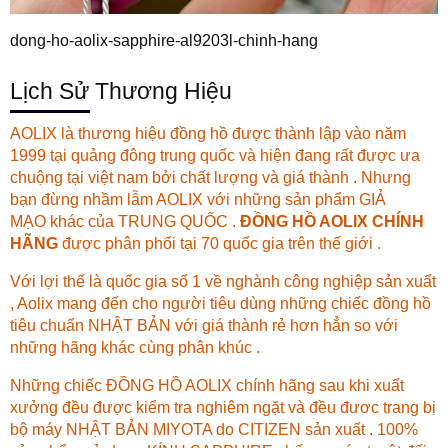
dong-ho-aolix-sapphire-al9203l-chinh-hang
Lịch Sử Thương Hiệu
AOLIX là thương hiệu đồng hồ được thành lập vào năm
1999 tại quảng đông trung quốc và hiện đang rất được ưa
chuộng tại việt nam bởi chất lượng và giá thành . Nhưng
bạn đừng nhầm lẫm AOLIX với những sản phẩm GIẢ
MẠO khác của TRUNG QUỐC .
ĐỒNG HỒ AOLIX CHÍNH
HÃNG
được phân phối tại 70 quốc gia trên thế giới .
Với lợi thế là quốc gia số 1 về nghành công nghiệp sản xuất
, Aolix mang đến cho người tiêu dùng những chiếc đồng hồ
tiêu chuẩn NHẬT BẢN với giá thành rẻ hơn hẳn so với
những hãng khác cùng phân khúc .
Những chiếc ĐỒNG HỒ AOLIX chính hãng sau khi xuất
xưởng đều được kiểm tra nghiêm ngặt và đều đươc trang bị
bộ máy NHẬT BẢN MIYOTA do CITIZEN sản xuất . 100%