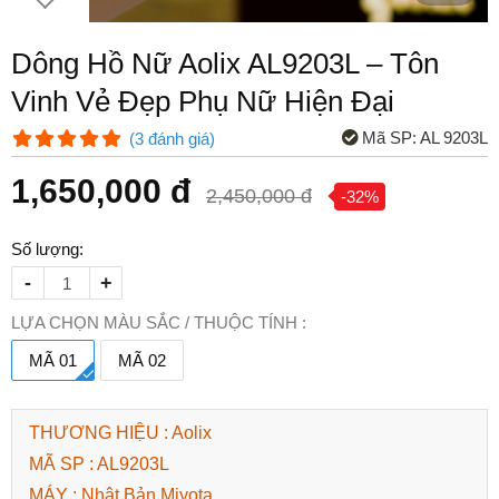
Dông Hồ Nữ Aolix AL9203L – Tôn
Vinh Vẻ Đẹp Phụ Nữ Hiện Đại
Mã SP:
AL 9203L
(
3
đánh giá
)
1,650,000 đ
2,450,000 đ
-32%
Số lượng:
-
+
LỰA CHỌN MÀU SẮC / THUỘC TÍNH :
MÃ 01
MÃ 02
THƯƠNG HIỆU : Aolix
MÃ SP : AL9203L
MÁY : Nhật Bản Miyota