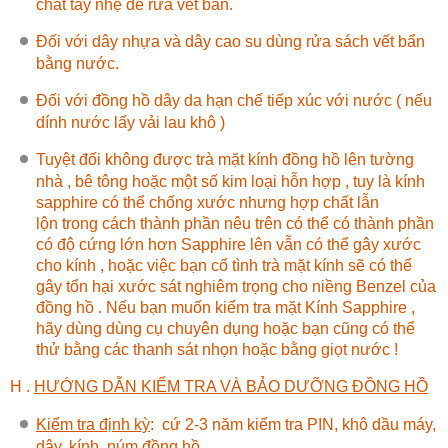
chất tẩy nhẹ để rửa vết bẩn.
Đối với dây nhựa và dây cao su dùng rửa sách vết bẩn
bằng nước.
Đối với đồng hồ dây da hạn chế tiếp xúc với nước ( nếu
dính nước lấy vải lau khô )
Tuyệt đối không được trà mặt kính đồng hồ lên tường
nhà , bê tông hoặc một số kim loại hỗn hợp , tuy là kính
sapphire có thể chống xước nhưng hợp chất lẫn
lộn trong cách thành phần nêu trên có thể có thành phần
có độ cứng lớn hơn Sapphire lên vẫn có thể gây xước
cho kính , hoặc việc bạn cố tình trà mặt kính sẽ có thể
gây tổn hại xước sát nghiêm trọng cho niềng Benzel của
đồng hồ . Nếu bạn muốn kiểm tra mặt Kính Sapphire ,
hãy dùng dùng cụ chuyên dụng hoặc bạn cũng có thể
thử bằng các thanh sát nhọn hoặc bằng giọt nước !
H .
HƯỚNG DẪN KIỂM TRA VÀ BẢO DƯỠNG ĐỒNG HỒ
Kiểm tra định kỳ
:
cứ 2-3 năm kiểm tra PIN, khô dầu máy,
dây, kính, núm đồng hồ…