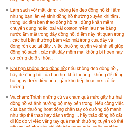
Làm sạch vỏ/ mặt kính
:
không lên đeo đồng hồ khi tắm
nhưng bạn lên vệ sinh đồng hồ thường xuyên khi tắm .
trong lúc tắm bạn tháo đồng hồ ra , dùng khăn mềm
chuyên dụng hoặc loại vải coston mềm lau nhẹ bằng
nước ấm mặt trong dây đồng hồ. điểm này rất quan trọng
, các bụi bẩn thường bám vào mặt trong của dây và
đóng rón cục tại đây , việc thường xuyên vệ sinh sẽ giúp
đồng hồ sạch , các mắt dây mềm mại không bị hoen hay
cơ cứng do ô si hóa .
Khi bạn không đeo đồng hồ
:
nếu không đeo đồng hồ ,
hãy để đồng hồ của bạn hơi khô thoáng , không để đồng
hồ ngay dưới điều hòa , gần khu bếp hoặc nơi có từ
trường
Va chạm
: Tránh những cú va chạm quá mức gây hư hại
đồng hồ và ảnh hưởng bộ máy bên trong. Nếu công việc
của bạn thường hoạt động chân tay có cường độ mạnh ,
như tập thể thao hay đánh trống ... hãy tháo đồng hồ cất
đi lúc đó vì việc văng tay quá mạnh thường xuyên có thể