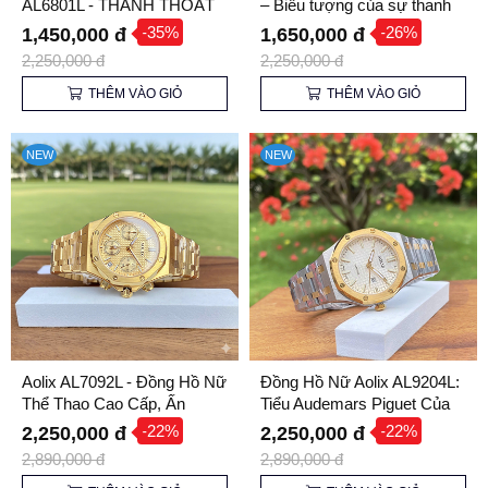
AL6801L - THANH THOÁT
– Biểu tượng của sự thanh
THON GỌN TRÊN CỔ TAY
lịch và tinh tế
-35%
-26%
1,450,000 đ
1,650,000 đ
2,250,000 đ
2,250,000 đ
THÊM VÀO GIỎ
THÊM VÀO GIỎ
NEW
NEW
Aolix AL7092L - Đồng Hồ Nữ
Đồng Hồ Nữ Aolix AL9204L:
Thể Thao Cao Cấp, Ấn
Tiểu Audemars Piguet Của
Tượng Kiểu Audemars
Giới Bình Dân
-22%
-22%
2,250,000 đ
2,250,000 đ
Piguet
2,890,000 đ
2,890,000 đ