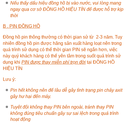
Nếu thấy dấu hiệu đồng hồ bị vào nước, vui lòng mang
ngay qua cơ sở
ĐỒNG HỒ HIỆU TÍN
để được hỗ trợ kịp
thời
B . PIN ĐỒNG HỒ
Đồng hồ pin thông thường có thời gian sử từ 2-3 năm. Tuy
nhiên đồng hồ pin được hãng sản xuất hàng loạt nên trong
quá trình sử dụng có thể thời gian PIN sẽ ngắn hơn, việc
này quý khách hàng có thể yên tâm trong suốt quá trình sử
dụng khi
PIN được thay miễn phí trọn đời
tại
ĐỒNG HỒ
HIỆU TÍN
Lưu ý:
Pin hết không nên để lâu dễ gây tình trạng pin chảy axit
gây hư hại đến máy.
Tuyệt đội không thay PIN bên ngoài, tránh thay PIN
không đúng tiêu chuẩn gây sự sai lệch trong quá trình
hoạt động