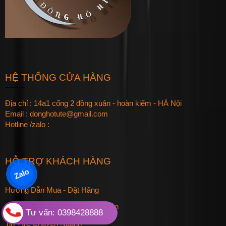
HỆ THỐNG CỬA HÀNG
Địa chỉ : 14a1 cổng 2 đồng xuân - hoàn kiếm - HÀ Nội
Email : donghotute@gmail.com
Hotline /zalo :
HỖ TRỢ KHÁCH HÀNG
Zalo
Hướng Dẫn Mua - Đặt Hãng
Hướng Dẫn Sử Dụng & Bảo Quản
Tư vấn: 0398428888
Tin Tức Chuyên Ngành