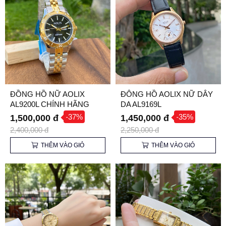
ĐỒNG HỒ NỮ AOLIX
ĐÔNG HỒ AOLIX NỮ DÂY
AL9200L CHÍNH HÃNG
DA AL9169L
-37%
-35%
1,500,000 đ
1,450,000 đ
2,400,000 đ
2,250,000 đ
THÊM VÀO GIỎ
THÊM VÀO GIỎ