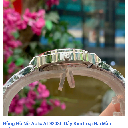
Đồng Hồ Nữ Aolix AL9203L Dây Kim Loại Hai Màu –