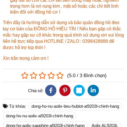
gây sai số cho các chi tiết bên trong máy hoặc nghiêm
trọng hơn là rơi rụng kim , mặt số hoặc các chi tiết linh
kiện đối với đồng hồ cơ !
Trên đây là hướng dẫn sử dụng và bảo quản đồng hồ đeo
tay cơ bản của ĐỒNG HỒ HIỆU TÍN ! Nếu bạn gặp có thắc
mắc hay gặp sự cố khác trong quá trình sử dụng xin vui lòng
liên hệ trực tiếp qua HOTLINE / ZALO : 0398428888 để
được hỗ trợ kịp thời !
Xin trân trọng cám ơn !
(
5.0
/
3
Bình chọn
)
Chia sẻ:
Từ khóa:
dong-ho-nu-aolix-tieu-hublot-al9203l-chinh-hang
dong-ho-nu-aolix-al9203l-chinh-hang
dong-ho-aolix-sapphire-al9203l-chinh-hang
Aolix AL9203L