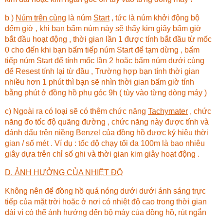
b )
Núm trên cùng
là núm
Start
, tức là núm khởi động bộ
đếm giờ , khi bạn bấm núm này sẽ thấy kim giây bấm giờ
bắt đầu hoạt động , thời gian lần 1 được tính bắt đầu từ mốc
0 cho đến khi bạn bấm tiếp núm Start để tạm dừng , bấm
tiếp núm Start để tính mốc lần 2 hoặc bấm núm dưới cùng
để Resest tính lại từ đầu , Trường hợp bạn tính thời gian
nhiều hơn 1 phút thì bạn sẽ nhìn thời gian bấm giờ tính
bằng phút ở đồng hồ phụ góc 9h ( tùy vào từng dòng máy )
c) Ngoài ra có loại sẽ có thêm chức năng
Tachymater
, chức
năng đo tốc độ quãng đường , chức năng này được tính và
đánh dấu trên niềng Benzel của đồng hồ được ký hiệu thời
gian / số mét . Ví dụ : tốc độ chạy tối đa 100m là bao nhiêu
giây dựa trên chỉ số ghi và thời gian kim giây hoạt động .
D. ẢNH HƯỞNG CỦA NHIỆT ĐỘ
Không nên để đồng hồ quá nóng dưới dưới ánh sáng trực
tiếp của mặt trời hoặc ở nơi có nhiệt độ cao trong thời gian
dài vì có thể ảnh hưởng đến bộ máy của đồng hồ, rút ngắn