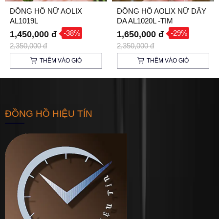
ĐỒNG HỒ NỮ AOLIX
ĐỒNG HỒ AOLIX NỮ DÂY
AL1019L
DA AL1020L -TIM
-38%
-29%
1,450,000 đ
1,650,000 đ
2,350,000 đ
2,350,000 đ
THÊM VÀO GIỎ
THÊM VÀO GIỎ
ĐỒNG HỒ HIỆU TÍN