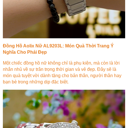
Đồng Hồ Aolix Nữ AL9203L: Món Quà Thời Trang Ý
Nghĩa Cho Phái Đẹp
Một chiếc đồng hồ nữ không chỉ là phụ kiện, mà còn là lời
nhắn nhủ về sự trân trọng thời gian và vẻ đẹp. Đây sẽ là
món quà tuyệt vời dành tặng cho bản thân, người thân hay
bạn bè trong những dịp đặc biệt.