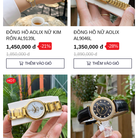
ĐỒNG HỒ AOLIX NỮ KIM
ĐỒNG HỒ NỮ AOLIX
RỐN AL9139L
AL9046L
-21%
-28%
1,450,000 đ
1,350,000 đ
1,850,000 đ
1,890,000 đ
THÊM VÀO GIỎ
THÊM VÀO GIỎ
HOT