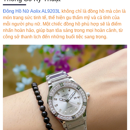
Đông Hồ Nữ Aolix AL9203L
không chỉ là đồng hồ mà còn là
món trang sức tinh tế, thể hiện gu thẩm mỹ và cá tính của
mỗi người phụ nữ. Một chiếc đồng hồ phù hợp sẽ là điểm
nhấn hoàn hảo, giúp bạn tỏa sáng trong mọi hoàn cảnh, từ
công sở thanh lịch đến những buổi tiệc sang trọng.