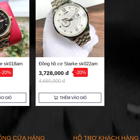
ke sk018am
Đồng hồ cơ Starke sk022am
-20%
-20%
3,728,000 đ
4,660,000 đ
ÀO GIỎ
THÊM VÀO GIỎ
ỐNG CỬA HÀNG
HỖ TRỢ KHÁCH HÀNG