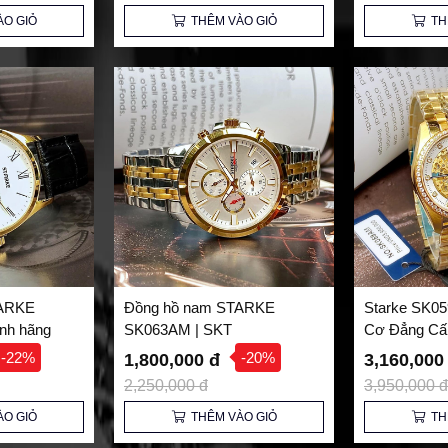
ÀO GIỎ
THÊM VÀO GIỎ
TH
TARKE
Đồng hồ nam STARKE
Starke SK0
nh hãng
SK063AM | SKT
Cơ Đẳng Cấ
Cách Nam T
-22%
-20%
1,800,000 đ
3,160,000
2,250,000 đ
3,950,000 đ
ÀO GIỎ
THÊM VÀO GIỎ
TH