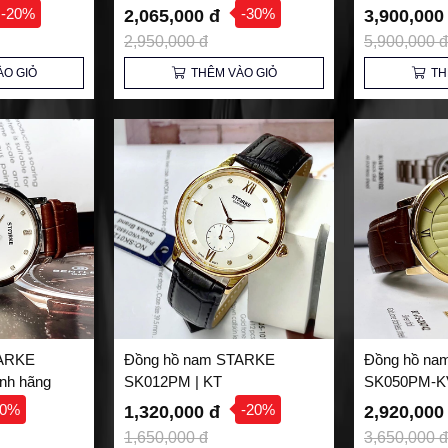
Sự Gắn Kết 
-20%
-30%
2,065,000 đ
3,900,000
2,950,000 đ
5,900,000 đ
ÀO GIỎ
THÊM VÀO GIỎ
TH
TARKE
Đồng hồ nam STARKE
Đồng hồ na
nh hãng
SK012PM | KT
SK050PM-KV
20%
-20%
1,320,000 đ
2,920,000
1,650,000 đ
3,650,000 đ