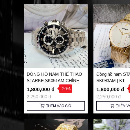
ĐỒNG HỒ NAM THỂ THAO
Đồng hồ nam S
STARKE SK051AM CHÍNH
SK093AM | KT
HÃNG
-20%
1,800,000 đ
1,800,000 đ
2,250,000 đ
2,250,000 đ
THÊM VÀO GIỎ
THÊM V