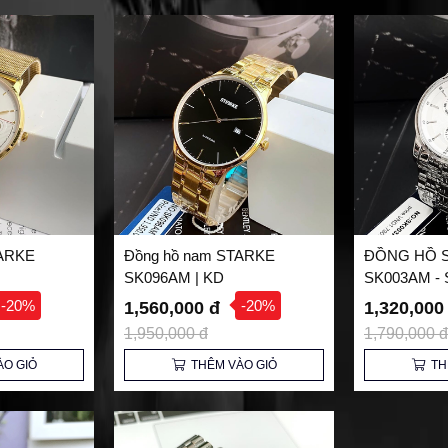
TARKE
Đồng hồ nam STARKE
ĐỒNG HỒ 
SK096AM | KD
SK003AM - 
-20%
-20%
1,560,000 đ
1,320,000
1,950,000 đ
1,790,000 đ
ÀO GIỎ
THÊM VÀO GIỎ
TH