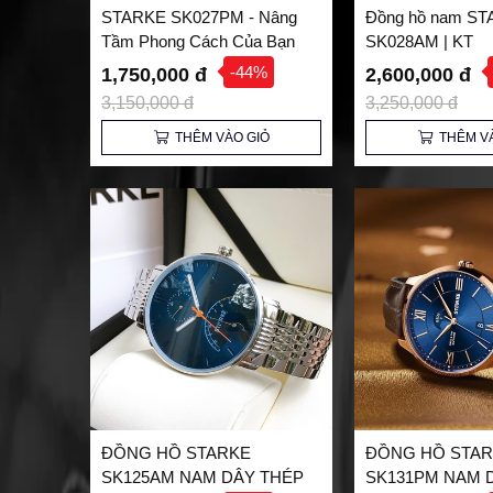
STARKE SK027PM - Nâng
Đồng hồ nam S
Tầm Phong Cách Của Bạn
SK028AM | KT
-44%
1,750,000 đ
2,600,000 đ
3,150,000 đ
3,250,000 đ
THÊM VÀO GIỎ
THÊM V
ĐỒNG HỒ STARKE
ĐỒNG HỒ STA
SK125AM NAM DÂY THÉP
SK131PM NAM 