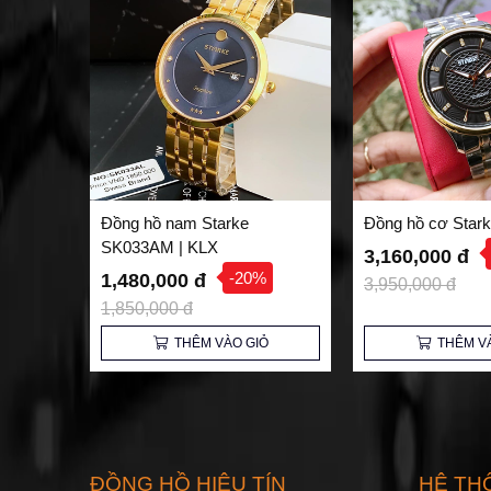
Đồng hồ nam Starke
Đồng hồ cơ Star
SK033AM | KLX
3,160,000 đ
-20%
1,480,000 đ
3,950,000 đ
1,850,000 đ
THÊM VÀO GIỎ
THÊM V
ĐỒNG HỒ HIỆU TÍN
HỆ TH