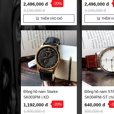
-20%
2,496,000 đ
2,496,000 đ
3,150,000 đ
3,150,000 đ
THÊM VÀO GIỎ
THÊM V
Đồng hồ nam Starke
Đồng hồ nam S
SK003PM | KD
SK004PM-ST chí
-20%
-
1,192,000 đ
640,000 đ
1,490,000 đ
800,000 đ