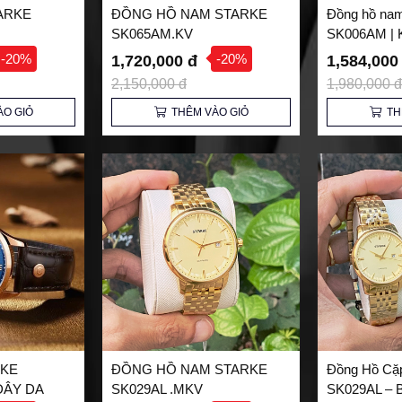
TARKE
ĐỒNG HỒ NAM STARKE
Đồng hồ na
SK065AM.KV
SK006AM | 
-20%
-20%
1,720,000 đ
1,584,000
2,150,000 đ
1,980,000 đ
ÀO GIỎ
THÊM VÀO GIỎ
TH
RKE
ĐỒNG HỒ NAM STARKE
Đồng Hồ Cặp
DÂY DA
SK029AL .MKV
SK029AL – 