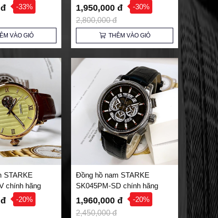
Sang Trọng
-33%
-30%
 đ
1,950,000 đ
2,800,000 đ
ÊM VÀO GIỎ
THÊM VÀO GIỎ
m STARKE
Đồng hồ nam STARKE
 chính hãng
SK045PM-SD chính hãng
-20%
-20%
 đ
1,960,000 đ
2,450,000 đ