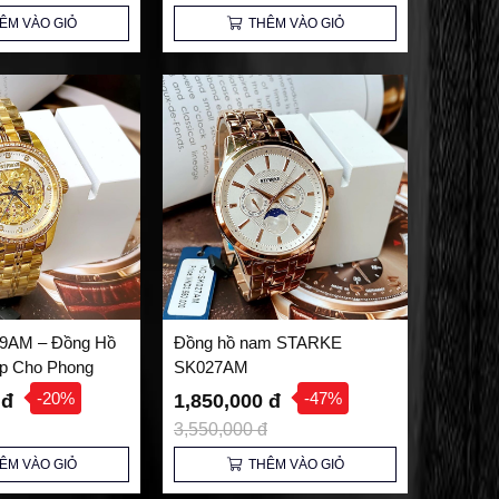
ÊM VÀO GIỎ
THÊM VÀO GIỎ
59AM – Đồng Hồ
Đồng hồ nam STARKE
p Cho Phong
SK027AM
ính
-20%
-47%
 đ
1,850,000 đ
3,550,000 đ
ÊM VÀO GIỎ
THÊM VÀO GIỎ