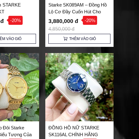
m STARKE
Starke SK089AM – Đồng Hồ
KT
Lộ Cơ Đầy Cuốn Hút Cho
Phái Mạnh
-20%
-20%
 đ
3,880,000 đ
4,850,000 đ
ÊM VÀO GIỎ
THÊM VÀO GIỎ
 Đôi Starke
ĐỒNG HỒ NỮ STARKE
Biểu Tượng Của
SK116AL CHÍNH HÃNG