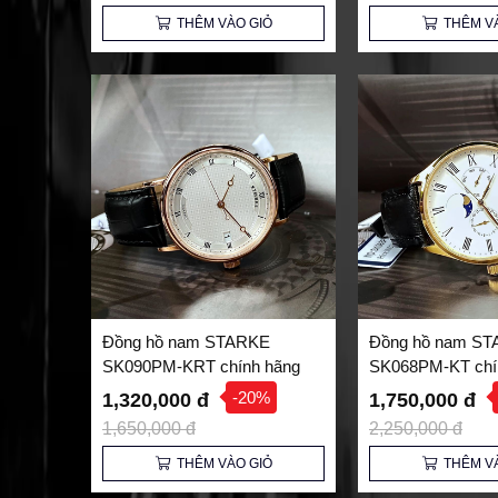
THÊM VÀO GIỎ
THÊM V
Đồng hồ nam STARKE
Đồng hồ nam S
SK090PM-KRT chính hãng
SK068PM-KT chí
-20%
1,320,000 đ
1,750,000 đ
1,650,000 đ
2,250,000 đ
THÊM VÀO GIỎ
THÊM V