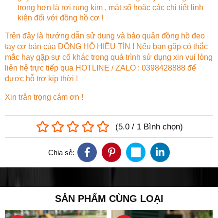
trọng hơn là rơi rụng kim , mặt số hoặc các chi tiết linh
kiện đối với đồng hồ cơ !
Trên đây là hướng dẫn sử dụng và bảo quản đồng hồ đeo
tay cơ bản của ĐỒNG HỒ HIỆU TÍN ! Nếu bạn gặp có thắc
mắc hay gặp sự cố khác trong quá trình sử dụng xin vui lòng
liên hệ trực tiếp qua HOTLINE / ZALO : 0398428888 để
được hỗ trợ kịp thời !
Xin trân trọng cám ơn !
(
5.0
/
1
Bình chọn
)
Chia sẻ:
SẢN PHẨM CÙNG LOẠI