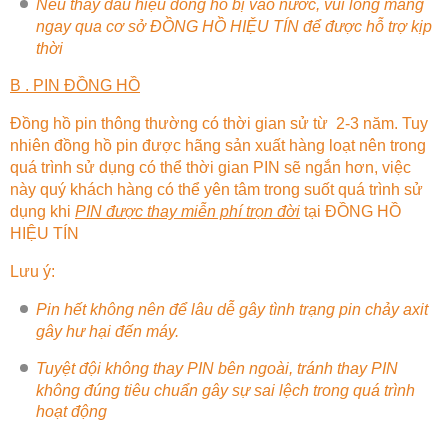
Nếu thấy dấu hiệu đồng hồ bị vào nước, vui lòng mang
ngay qua cơ sở
ĐỒNG HỒ HIỆU TÍN
để được hỗ trợ kịp
thời
B . PIN ĐỒNG HỒ
Đồng hồ pin thông thường có thời gian sử từ 2-3 năm. Tuy
nhiên đồng hồ pin được hãng sản xuất hàng loạt nên trong
quá trình sử dụng có thể thời gian PIN sẽ ngắn hơn, việc
này quý khách hàng có thể yên tâm trong suốt quá trình sử
dụng khi
PIN được thay miễn phí trọn đời
tại
ĐỒNG HỒ
HIỆU TÍN
Lưu ý:
Pin hết không nên để lâu dễ gây tình trạng pin chảy axit
gây hư hại đến máy.
Tuyệt đội không thay PIN bên ngoài, tránh thay PIN
không đúng tiêu chuẩn gây sự sai lệch trong quá trình
hoạt động