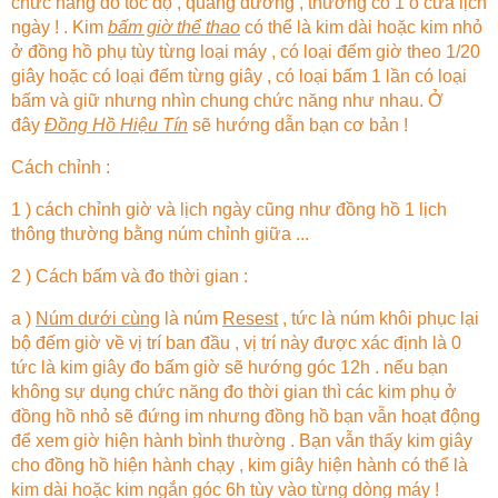
chức năng đo tốc độ , quãng đường , thường có 1 ô cửa lịch
ngày ! . Kim
bấm giờ thể thao
có thể là kim dài hoặc kim nhỏ
ở đồng hồ phụ tùy từng loại máy , có loại đếm giờ theo 1/20
giây hoặc có loại đếm từng giây , có loại bấm 1 lần có loại
bấm và giữ nhưng nhìn chung chức năng như nhau. Ở
đây
Đồng Hồ Hiệu Tín
sẽ hướng dẫn bạn cơ bản !
Cách chỉnh :
1 ) cách chỉnh giờ và lịch ngày cũng như đồng hồ 1 lịch
thông thường bằng núm chỉnh giữa ...
2 ) Cách bấm và đo thời gian :
a )
Núm dưới cùng
là núm
Resest
, tức là núm khôi phục lại
bộ đếm giờ về vị trí ban đầu , vị trí này được xác định là 0
tức là kim giây đo bấm giờ sẽ hướng góc 12h . nếu bạn
không sự dụng chức năng đo thời gian thì các kim phụ ở
đồng hồ nhỏ sẽ đứng im nhưng đồng hồ bạn vẫn hoạt động
để xem giờ hiện hành bình thường . Bạn vẫn thấy kim giây
cho đồng hồ hiện hành chạy , kim giây hiện hành có thể là
kim dài hoặc kim ngắn góc 6h tùy vào từng dòng máy !