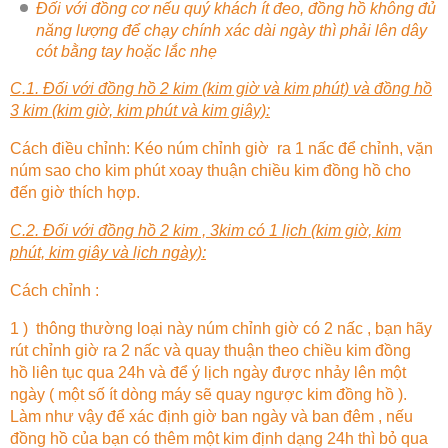
Đối với đồng cơ nếu quý khách ít đeo, đồng hồ không đủ
năng lượng để chạy chính xác dài ngày thì phải lên dây
cót bằng tay hoặc lắc nhẹ
C.1. Đối với đồng hồ 2 kim (kim giờ và kim phút) và đồng hồ
3 kim (kim giờ, kim phút và kim giây):
Cách điều chỉnh: Kéo núm chỉnh giờ ra 1 nấc để chỉnh, vặn
núm sao cho kim phút xoay thuận chiều kim đồng hồ cho
đến giờ thích hợp.
C.2. Đối với đồng hồ 2 kim , 3kim có 1 lịch (kim giờ, kim
phút, kim giây và lịch ngày):
Cách chỉnh :
1 ) thông thường loại này núm chỉnh giờ có 2 nấc , bạn hãy
rút chỉnh giờ ra 2 nấc và quay thuận theo chiều kim đồng
hồ liên tục qua 24h và để ý lịch ngày được nhảy lên một
ngày ( một số ít dòng máy sẽ quay ngược kim đồng hồ ).
Làm như vậy để xác định giờ ban ngày và ban đêm , nếu
đồng hồ của bạn có thêm một kim định dạng 24h thì bỏ qua