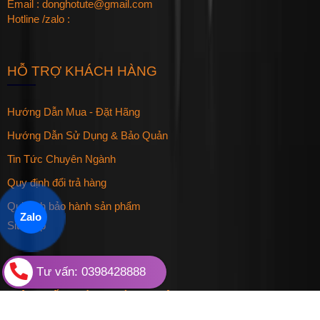
Email : donghotute@gmail.com
Hotline /zalo :
HỖ TRỢ KHÁCH HÀNG
Hướng Dẫn Mua - Đặt Hãng
Hướng Dẫn Sử Dụng & Bảo Quản
Tin Tức Chuyên Ngành
Quy định đổi trả hàng
Qui định bảo hành sản phẩm
Zalo
Sitemap
Tư vấn: 0398428888
LIÊN KẾT VỚI CHÚNG TÔI