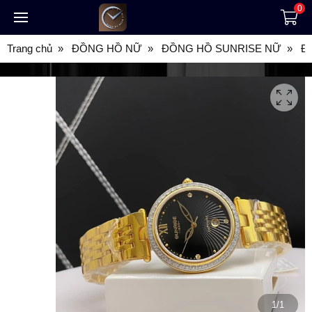
0
Trang chủ
ĐỒNG HỒ NỮ
ĐỒNG HỒ SUNRISE NỮ
Đ
1/1