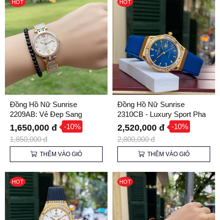
HOT
HOT
Đồng Hồ Nữ Sunrise
Đồng Hồ Nữ Sunrise
2209AB: Vẻ Đẹp Sang
2310CB - Luxury Sport Pha
Trọng, Tỏa Sáng Mọi Góc
Lê Lấp Lánh
-10%
-10%
1,650,000 đ
2,520,000 đ
Nhìn
1,850,000 đ
2,800,000 đ
THÊM VÀO GIỎ
THÊM VÀO GIỎ
HOT
HOT