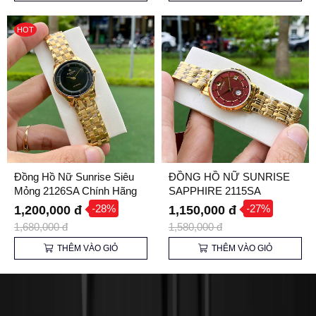
HOT
Đồng Hồ Nữ Sunrise Siêu
ĐỒNG HỒ NỮ SUNRISE
Mỏng 2126SA Chính Hãng
SAPPHIRE 2115SA
-28%
-27%
1,200,000 đ
1,150,000 đ
1,680,000 đ
1,580,000 đ
THÊM VÀO GIỎ
THÊM VÀO GIỎ