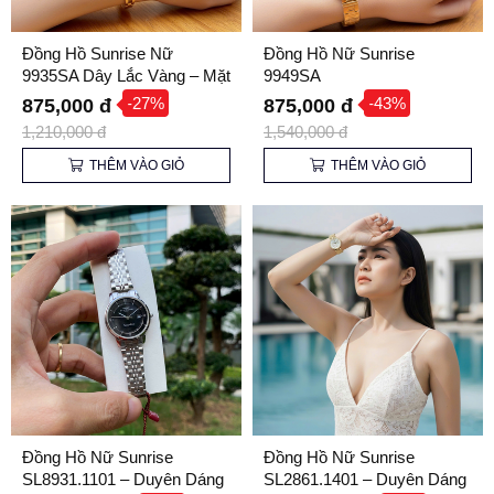
Đồng Hồ Sunrise Nữ
Đồng Hồ Nữ Sunrise
9935SA Dây Lắc Vàng – Mặt
9949SA
Xanh Emerald Quý Phái,
-27%
-43%
875,000 đ
875,000 đ
Kính Sapphire
1,210,000 đ
1,540,000 đ
THÊM VÀO GIỎ
THÊM VÀO GIỎ
Đồng Hồ Nữ Sunrise
Đồng Hồ Nữ Sunrise
SL8931.1101 – Duyên Dáng
SL2861.1401 – Duyên Dáng