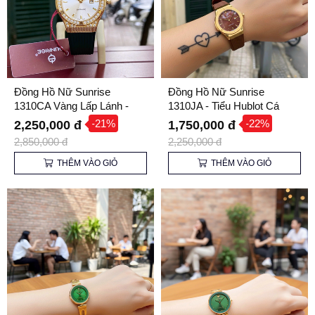
Đồng Hồ Nữ Sunrise
Đồng Hồ Nữ Sunrise
1310CA Vàng Lấp Lánh -
1310JA - Tiểu Hublot Cá
Kính Sapphire, Dây Cao Su,
Tính
-21%
-22%
2,250,000 đ
1,750,000 đ
Dễ Phối Đồ
2,850,000 đ
2,250,000 đ
THÊM VÀO GIỎ
THÊM VÀO GIỎ