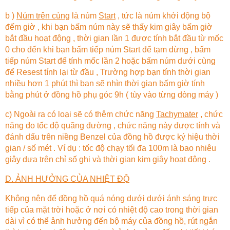
b )
Núm trên cùng
là núm
Start
, tức là núm khởi động bộ
đếm giờ , khi bạn bấm núm này sẽ thấy kim giây bấm giờ
bắt đầu hoạt động , thời gian lần 1 được tính bắt đầu từ mốc
0 cho đến khi bạn bấm tiếp núm Start để tạm dừng , bấm
tiếp núm Start để tính mốc lần 2 hoặc bấm núm dưới cùng
để Resest tính lại từ đầu , Trường hợp bạn tính thời gian
nhiều hơn 1 phút thì bạn sẽ nhìn thời gian bấm giờ tính
bằng phút ở đồng hồ phụ góc 9h ( tùy vào từng dòng máy )
c) Ngoài ra có loại sẽ có thêm chức năng
Tachymater
, chức
năng đo tốc độ quãng đường , chức năng này được tính và
đánh dấu trên niềng Benzel của đồng hồ được ký hiệu thời
gian / số mét . Ví dụ : tốc độ chạy tối đa 100m là bao nhiêu
giây dựa trên chỉ số ghi và thời gian kim giây hoạt động .
D. ẢNH HƯỞNG CỦA NHIỆT ĐỘ
Không nên để đồng hồ quá nóng dưới dưới ánh sáng trực
tiếp của mặt trời hoặc ở nơi có nhiệt độ cao trong thời gian
dài vì có thể ảnh hưởng đến bộ máy của đồng hồ, rút ngắn