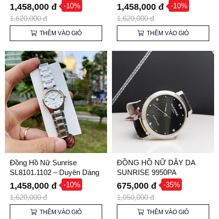
và Thanh Lịch
và Thanh Lịch
-10%
-10%
1,458,000 đ
1,458,000 đ
1,620,000 đ
1,620,000 đ
THÊM VÀO GIỎ
THÊM VÀO GIỎ
Đồng Hồ Nữ Sunrise
ĐỒNG HỒ NỮ DÂY DA
SL8101.1102 – Duyên Dáng
SUNRISE 9950PA
và Thanh Lịch
-10%
-35%
1,458,000 đ
675,000 đ
1,620,000 đ
1,050,000 đ
THÊM VÀO GIỎ
THÊM VÀO GIỎ