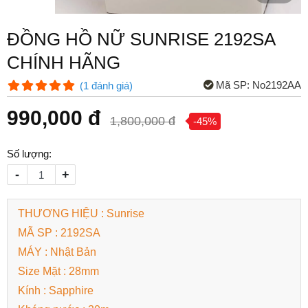
ĐỒNG HỒ NỮ SUNRISE 2192SA
CHÍNH HÃNG
Mã SP:
No2192AA
(
1
đánh giá
)
990,000 đ
1,800,000 đ
-45%
Số lượng:
-
+
THƯƠNG HIỆU : Sunrise
MÃ SP : 2192SA
MÁY : Nhật Bản
Size Mặt : 28mm
Kính : Sapphire