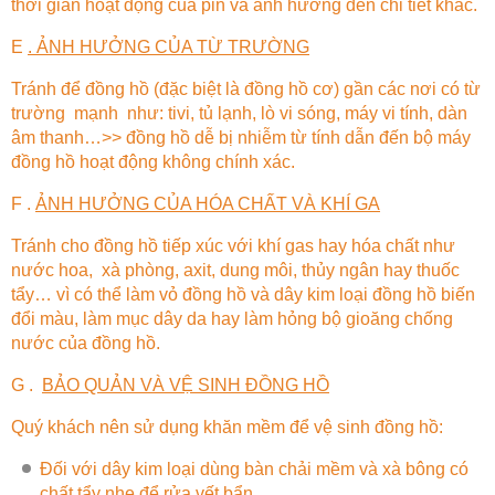
thời gian hoạt động của pin và ảnh hưởng đến chi tiết khác.
E
. ẢNH HƯỞNG CỦA TỪ TRƯỜNG
Tránh để đồng hồ (đặc biệt là đồng hồ cơ) gần các nơi có từ
trường mạnh như: tivi, tủ lạnh, lò vi sóng, máy vi tính, dàn
âm thanh…>> đồng hồ dễ bị nhiễm từ tính dẫn đến bộ máy
đồng hồ hoạt động không chính xác.
F .
ẢNH HƯỞNG CỦA HÓA CHẤT VÀ KHÍ GA
Tránh cho đồng hồ tiếp xúc với khí gas hay hóa chất như
nước hoa, xà phòng, axit, dung môi, thủy ngân hay thuốc
tẩy… vì có thể làm vỏ đồng hồ và dây kim loại đồng hồ biến
đổi màu, làm mục dây da hay làm hỏng bộ gioăng chống
nước của đồng hồ.
G .
BẢO QUẢN VÀ VỆ SINH ĐỒNG HỒ
Quý khách nên sử dụng khăn mềm để vệ sinh đồng hồ:
Đối với dây kim loại dùng bàn chải mềm và xà bông có
chất tẩy nhẹ để rửa vết bẩn.