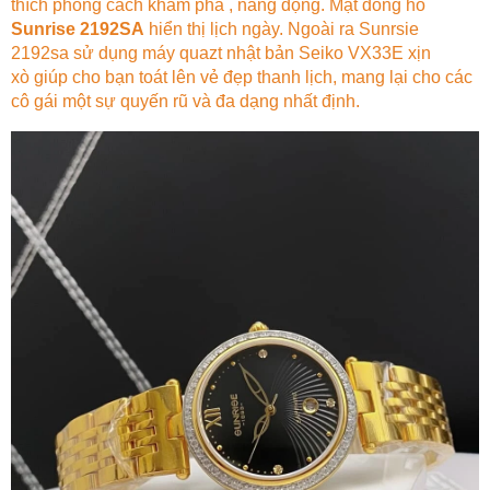
thích phong cách khám phá , năng động. Mặt đồng hồ
Sunrise 2192SA
hiển thị lịch ngày. Ngoài ra Sunrsie
2192sa sử dụng máy quazt nhật bản Seiko VX33E xịn
xò giúp cho bạn toát lên vẻ đẹp thanh lịch, mang lại cho các
cô gái một sự quyến rũ và đa dạng nhất định.