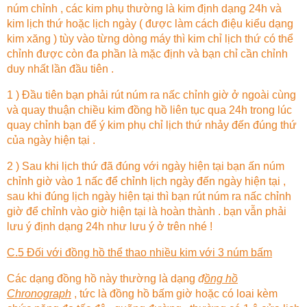
núm chỉnh , các kim phụ thường là kim định dạng 24h và
kim lịch thứ hoặc lịch ngày ( được làm cách điệu kiểu dạng
kim xăng ) tùy vào từng dòng máy thì kim chỉ lịch thứ có thể
chỉnh được còn đa phần là mặc định và bạn chỉ cần chỉnh
duy nhất lần đầu tiên .
1 ) Đầu tiên bạn phải rút núm ra nấc chỉnh giờ ở ngoài cùng
và quay thuận chiều kim đồng hồ liên tục qua 24h trong lúc
quay chỉnh bạn để ý kim phụ chỉ lịch thứ nhảy đến đúng thứ
của ngày hiện tại .
2 ) Sau khi lịch thứ đã đúng với ngày hiện tại bạn ấn núm
chỉnh giờ vào 1 nấc để chỉnh lịch ngày đến ngày hiện tại ,
sau khi đúng lịch ngày hiện tại thì bạn rút núm ra nấc chỉnh
giờ để chỉnh vào giờ hiện tại là hoàn thành . bạn vẫn phải
lưu ý định dạng 24h như lưu ý ở trên nhé !
C.5 Đối với đồng hồ thể thao nhiều kim với 3 núm bấm
Các dạng đồng hồ này thường là dạng
đ
ồng hồ
Chronograph
, tức là đồng hồ bấm giờ hoặc có loai kèm