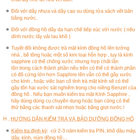
Đối với dây nhựa và dây cao su dùng rửa sách vết bẩn
bằng nước.
Đối với đồng hồ dây da hạn chế tiếp xúc với nước ( nếu
dính nước lấy vải lau khô )
Tuyệt đối không được trà mặt kính đồng hồ lên tường
nhà , bê tông hoặc một số kim loại hỗn hợp , tuy là kính
sapphire có thể chống xước nhưng hợp chất lẫn
lộn trong cách thành phần nêu trên có thể có thành phần
có độ cứng lớn hơn Sapphire lên vẫn có thể gây xước
cho kính , hoặc việc bạn cố tình trà mặt kính sẽ có thể
gây tổn hại xước sát nghiêm trọng cho niềng Benzel của
đồng hồ . Nếu bạn muốn kiểm tra mặt Kính Sapphire ,
hãy dùng dùng cụ chuyên dụng hoặc bạn cũng có thể
thử bằng các thanh sát nhọn hoặc bằng giọt nước !
H .
HƯỚNG DẪN KIỂM TRA VÀ BẢO DƯỠNG ĐỒNG HỒ
Kiểm tra định kỳ
:
cứ 2-3 năm kiểm tra PIN, khô dầu máy,
dây, kính, núm đồng hồ…