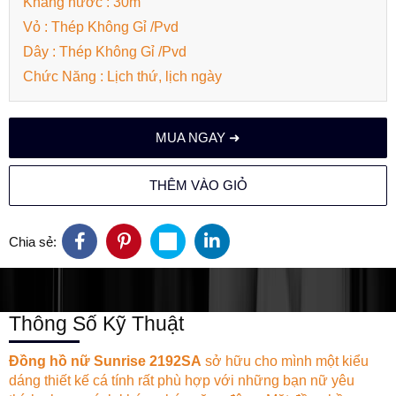
Kháng nước : 30m
Vỏ : Thép Không Gỉ /Pvd
Dây : Thép Không Gỉ /Pvd
Chức Năng : Lịch thứ, lịch ngày
MUA NGAY ➜
THÊM VÀO GIỎ
Chia sẻ:
Thông Số Kỹ Thuật
Đồng hồ nữ Sunrise 2192SA
sở hữu cho mình một kiểu
dáng thiết kế cá tính rất phù hợp với những bạn nữ yêu