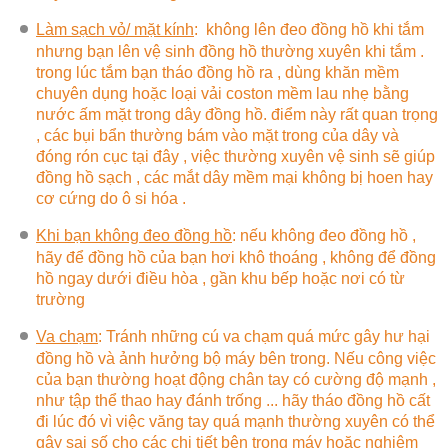
Làm sạch vỏ/ mặt kính
:
không lên đeo đồng hồ khi tắm
nhưng bạn lên vệ sinh đồng hồ thường xuyên khi tắm .
trong lúc tắm bạn tháo đồng hồ ra , dùng khăn mềm
chuyên dụng hoặc loại vải coston mềm lau nhẹ bằng
nước ấm mặt trong dây đồng hồ. điểm này rất quan trọng
, các bụi bẩn thường bám vào mặt trong của dây và
đóng rón cục tại đây , việc thường xuyên vệ sinh sẽ giúp
đồng hồ sạch , các mắt dây mềm mại không bị hoen hay
cơ cứng do ô si hóa .
Khi bạn không đeo đồng hồ
:
nếu không đeo đồng hồ ,
hãy để đồng hồ của bạn hơi khô thoáng , không để đồng
hồ ngay dưới điều hòa , gần khu bếp hoặc nơi có từ
trường
Va chạm
: Tránh những cú va chạm quá mức gây hư hại
đồng hồ và ảnh hưởng bộ máy bên trong. Nếu công việc
của bạn thường hoạt động chân tay có cường độ mạnh ,
như tập thể thao hay đánh trống ... hãy tháo đồng hồ cất
đi lúc đó vì việc văng tay quá mạnh thường xuyên có thể
gây sai số cho các chi tiết bên trong máy hoặc nghiêm