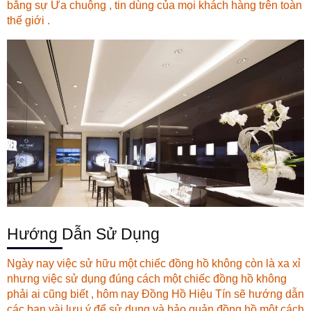
bằng sự Ưa chuộng , tin dùng của mọi khách hàng trên toàn
thế giới .
Hướng Dẫn Sử Dụng
Ngày nay việc sử hữu một chiếc đồng hồ không còn là xa xỉ
nhưng việc sử dụng đúng cách một chiếc đồng hồ không
phải ai cũng biết , hôm nay
Đồng Hồ Hiệu Tín
sẽ hướng dẫn
các bạn vài lưu ý để sử dụng và bảo quản đồng hồ một cách