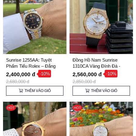
Sunrise 1255AA: Tuyệt
Đồng Hồ Nam Sunrise
Phẩm Tiểu Rolex – Đẳng
1310CA Vàng Đính Đá -
Cấp Quý Ông Thành Đạt
Kính Sapphire, Dây Cao Su
-10%
-10%
2,400,000 đ
2,560,000 đ
Cao Cấp
2,680,000 đ
2,850,000 đ
THÊM VÀO GIỎ
THÊM VÀO GIỎ
HOT
HOT