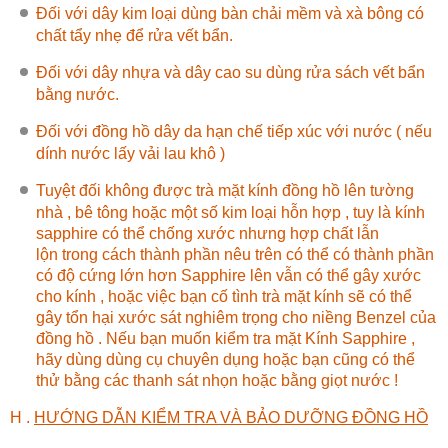
Đối với dây kim loại dùng bàn chải mềm và xà bông có
chất tẩy nhẹ để rửa vết bẩn.
Đối với dây nhựa và dây cao su dùng rửa sách vết bẩn
bằng nước.
Đối với đồng hồ dây da hạn chế tiếp xúc với nước ( nếu
dính nước lấy vải lau khô )
Tuyệt đối không được trà mặt kính đồng hồ lên tường
nhà , bê tông hoặc một số kim loại hỗn hợp , tuy là kính
sapphire có thể chống xước nhưng hợp chất lẫn
lộn trong cách thành phần nêu trên có thể có thành phần
có độ cứng lớn hơn Sapphire lên vẫn có thể gây xước
cho kính , hoặc việc bạn cố tình trà mặt kính sẽ có thể
gây tổn hại xước sát nghiêm trọng cho niềng Benzel của
đồng hồ . Nếu bạn muốn kiểm tra mặt Kính Sapphire ,
hãy dùng dùng cụ chuyên dụng hoặc bạn cũng có thể
thử bằng các thanh sát nhọn hoặc bằng giọt nước !
H .
HƯỚNG DẪN KIỂM TRA VÀ BẢO DƯỠNG ĐỒNG HỒ