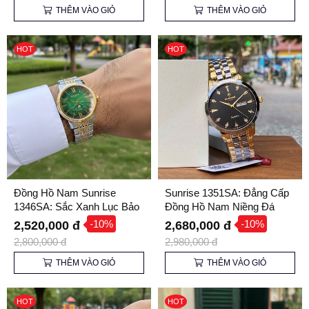
THÊM VÀO GIỎ
THÊM VÀO GIỎ
HOT
HOT
Đồng Hồ Nam Sunrise
Sunrise 1351SA: Đẳng Cấp
1346SA: Sắc Xanh Lục Bảo
Đồng Hồ Nam Niềng Đá
Đẳng Cấp & Sang Trọng
Ceramic – Bền Bỉ & Thời
-10%
-10%
2,520,000 đ
2,680,000 đ
Thượng
2,800,000 đ
2,980,000 đ
THÊM VÀO GIỎ
THÊM VÀO GIỎ
HOT
HOT