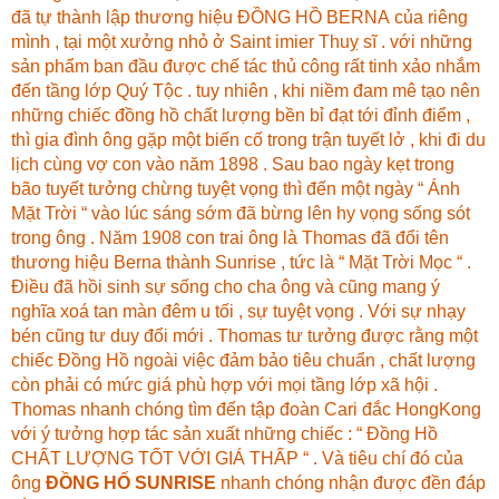
đã tự thành lập thương hiệu ĐỒNG HỒ BERNA của riêng
mình , tại một xưởng nhỏ ở Saint imier Thuỵ sĩ . với những
sản phẩm ban đầu được chế tác thủ công rất tinh xảo nhắm
đến tầng lớp Quý Tộc . tuy nhiên , khi niềm đam mê tạo nên
những chiếc đồng hồ chất lượng bền bỉ đạt tới đỉnh điểm ,
thì gia đình ông gặp một biến cố trong trận tuyết lở , khi đi du
lịch cùng vợ con vào năm 1898 . Sau bao ngày kẹt trong
bão tuyết tưởng chừng tuyệt vọng thì đến một ngày “ Ánh
Mặt Trời “ vào lúc sáng sớm đã bừng lên hy vọng sống sót
trong ông . Năm 1908 con trai ông là Thomas đã đổi tên
thương hiệu Berna thành Sunrise , tức là “ Mặt Trời Mọc “ .
Điều đã hồi sinh sự sống cho cha ông và cũng mang ý
nghĩa xoá tan màn đêm u tối , sự tuyệt vọng . Với sự nhạy
bén cũng tư duy đổi mới . Thomas tư tưởng được rằng một
chiếc Đồng Hồ ngoài việc đảm bảo tiêu chuẩn , chất lượng
còn phải có mức giá phù hợp với mọi tầng lớp xã hội .
Thomas nhanh chóng tìm đến tập đoàn Cari đắc HongKong
với ý tưởng hợp tác sản xuất những chiếc : “ Đồng Hồ
CHẤT LƯỢNG TỐT VỚI GIÁ THẤP “ . Và tiêu chí đó của
ông
ĐỒNG HỐ SUNRISE
nhanh chóng nhận được đền đáp