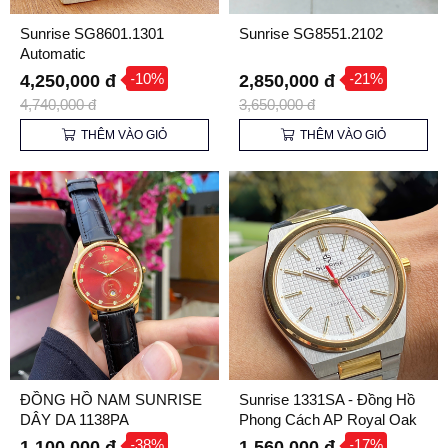
Sunrise SG8601.1301
Sunrise SG8551.2102
Automatic
-10%
-21%
4,250,000 đ
2,850,000 đ
4,740,000 đ
3,650,000 đ
THÊM VÀO GIỎ
THÊM VÀO GIỎ
ĐỒNG HỒ NAM SUNRISE
Sunrise 1331SA - Đồng Hồ
DÂY DA 1138PA
Phong Cách AP Royal Oak
Đẳng Cấp | Kính Sapphire,
-38%
-17%
1,100,000 đ
1,560,000 đ