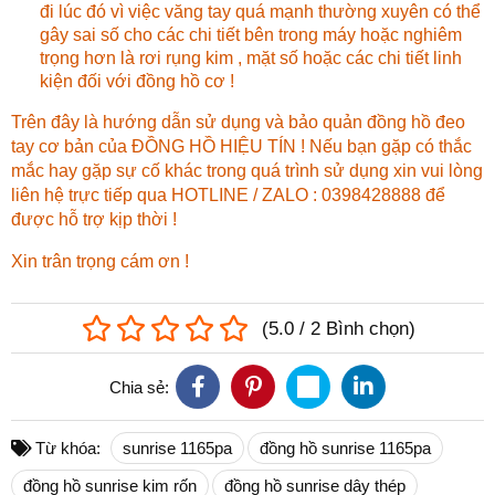
đi lúc đó vì việc văng tay quá mạnh thường xuyên có thể
gây sai số cho các chi tiết bên trong máy hoặc nghiêm
trọng hơn là rơi rụng kim , mặt số hoặc các chi tiết linh
kiện đối với đồng hồ cơ !
Trên đây là hướng dẫn sử dụng và bảo quản đồng hồ đeo
tay cơ bản của ĐỒNG HỒ HIỆU TÍN ! Nếu bạn gặp có thắc
mắc hay gặp sự cố khác trong quá trình sử dụng xin vui lòng
liên hệ trực tiếp qua HOTLINE / ZALO : 0398428888 để
được hỗ trợ kịp thời !
Xin trân trọng cám ơn !
(
5.0
/
2
Bình chọn
)
Chia sẻ:
Từ khóa:
sunrise 1165pa
đồng hồ sunrise 1165pa
đồng hồ sunrise kim rốn
đồng hồ sunrise dây thép