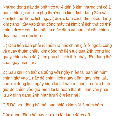
Những dòng này đa phần có từ 4 đến 6 kim nhưng chỉ có 1
núm chỉnh , các kim phụ thường là kim định dạng 24h và
kim lịch thứ hoặc lịch ngày ( được làm cách điệu kiểu dạng
kim xăng ) tùy vào từng dòng máy thì kim chỉ lịch thứ có thể
chỉnh được còn đa phần là mặc định và bạn chỉ cần chỉnh
duy nhất lần đầu tiên .
1 ) Đầu tiên bạn phải rút núm ra nấc chỉnh giờ ở ngoài cùng
và quay thuận chiều kim đồng hồ liên tục qua 24h trong lúc
quay chỉnh bạn để ý kim phụ chỉ lịch thứ nhảy đến đúng thứ
của ngày hiện tại .
2 ) Sau khi lịch thứ đã đúng với ngày hiện tại bạn ấn núm
chỉnh giờ vào 1 nấc để chỉnh lịch ngày đến ngày hiện tại ,
sau khi đúng lịch ngày hiện tại thì bạn rút núm ra nấc chỉnh
giờ để chỉnh vào giờ hiện tại là hoàn thành . bạn vẫn phải
lưu ý định dạng 24h như lưu ý ở trên nhé !
C.5 Đối với đồng hồ thể thao nhiều kim với 3 núm bấm
Các dạng đồng hồ này thường là dạng
đ
ồng hồ