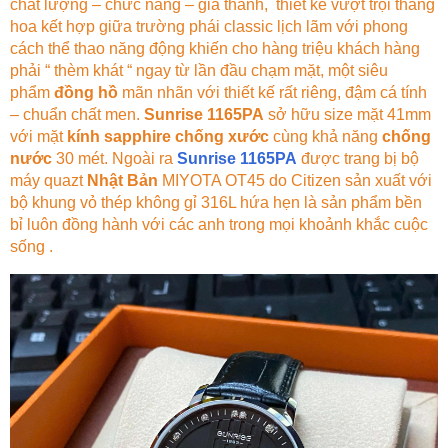
chất lượng – chức năng – giá thành, thiết kế vượt trội thăng
hoa kết hợp giữa trường phái classic lịch lãm với phong
cách thể thao năng động khiến cho hàng triệu khách hàng
phải “ thèm khát “ ngay từ lần đầu chạm mặt, một siêu
phẩm
đồng hồ
mãn nhãn với thiết kế rất riêng, đậm cá tính
– chuẩn chất men.
Sunrise 1165PA
sở hữu size mặt 41mm
với mặt
kính sapphire chống xước
cùng khả năng
chống
nước
30 mét. Ngoài ra
Sunrise 1165PA
được trang bị bộ
máy quazt
Nhật Bản
MIYOTA OT45 do Citizen sản xuất với
bộ khung vỏ thép không gỉ 316L hứa hẹn là sản phẩm bền
bỉ luôn đồng hành với các anh trong mọi khoảnh khắc cuộc
sống .