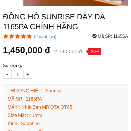
ĐỒNG HỒ SUNRISE DÂY DA
1165PA CHÍNH HÃNG
Mã SP:
1165SA
(
2
đánh giá
)
1,450,000 đ
2,090,000 đ
-30%
Số lượng:
-
+
THƯƠNG HIỆU : Sunrise
MÃ SP : 1165PA
MÁY : Nhật Bản MIYOTA OT45
Size Mặt : 41mm
Kính : Sapphire