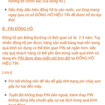
hưởng tới chính xác của đồng hồ )
Nếu thấy dấu hiệu đồng hồ bị vào nước, vui lòng mang
ngay qua cơ sở
ĐỒNG HỒ HIỆU TÍN
để được hỗ trợ kịp
thời
B . PIN ĐỒNG HỒ
Đồng hồ pin thông thường có thời gian sử từ 2-3 năm. Tuy
nhiên đồng hồ pin được hãng sản xuất hàng loạt nên trong
quá trình sử dụng có thể thời gian PIN sẽ ngắn hơn, việc
này quý khách hàng có thể yên tâm trong suốt quá trình sử
dụng khi
PIN được thay miễn phí trọn đời
tại
ĐỒNG HỒ
HIỆU TÍN
Lưu ý:
Pin hết không nên để lâu dễ gây tình trạng pin chảy axit
gây hư hại đến máy.
Tuyệt đội không thay PIN bên ngoài, tránh thay PIN
không đúng tiêu chuẩn gây sự sai lệch trong quá trình