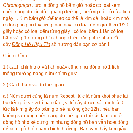
Chronograph
, tức là đồng hồ bấm giờ hoặc có loai kèm
chức năng đo tốc độ , quãng đường , thường có 1 ô cửa lịch
ngày ! . Kim
bấm giờ thể thao
có thể là kim dài hoặc kim nhỏ
ở đồng hồ phụ tùy từng loại máy , có loại đếm giờ theo 1/20
giây hoặc có loại đếm từng giây , có loại bấm 1 lần có loại
bấm và giữ nhưng nhìn chung chức năng như nhau. Ở
đây
Đồng Hồ Hiệu Tín
sẽ hướng dẫn bạn cơ bản !
Cách chỉnh :
1 ) cách chỉnh giờ và lịch ngày cũng như đồng hồ 1 lịch
thông thường bằng núm chỉnh giữa ...
2 ) Cách bấm và đo thời gian :
a )
Núm dưới cùng
là núm
Resest
, tức là núm khôi phục lại
bộ đếm giờ về vị trí ban đầu , vị trí này được xác định là 0
tức là kim giây đo bấm giờ sẽ hướng góc 12h . nếu bạn
không sự dụng chức năng đo thời gian thì các kim phụ ở
đồng hồ nhỏ sẽ đứng im nhưng đồng hồ bạn vẫn hoạt động
để xem giờ hiện hành bình thường . Bạn vẫn thấy kim giây