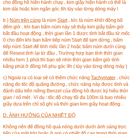
cho đồng hồ hiện hành chạy , kim giây hiện hành có thể là
kim dài hoặc kim ngắn góc 6h tùy vào từng dòng máy !
b )
Núm trên cùng
là núm
Start
, tức là núm khởi động bộ
đếm giờ , khi bạn bấm núm này sẽ thấy kim giây bấm giờ
bắt đầu hoạt động , thời gian lần 1 được tính bắt đầu từ mốc
0 cho đến khi bạn bấm tiếp núm Start để tạm dừng , bấm
tiếp núm Start để tính mốc lần 2 hoặc bấm núm dưới cùng
để Resest tính lại từ đầu , Trường hợp bạn tính thời gian
nhiều hơn 1 phút thì bạn sẽ nhìn thời gian bấm giờ tính
bằng phút ở đồng hồ phụ góc 9h ( tùy vào từng dòng máy )
c) Ngoài ra có loại sẽ có thêm chức năng
Tachymater
, chức
năng đo tốc độ quãng đường , chức năng này được tính và
đánh dấu trên niềng Benzel của đồng hồ được ký hiệu thời
gian / số mét . Ví dụ : tốc độ chạy tối đa 100m là bao nhiêu
giây dựa trên chỉ số ghi và thời gian kim giây hoạt động .
D. ẢNH HƯỞNG CỦA NHIỆT ĐỘ
Không nên để đồng hồ quá nóng dưới dưới ánh sáng trực
tiếp của mặt trời hoặc ở nơi có nhiệt độ cao trong thời gian