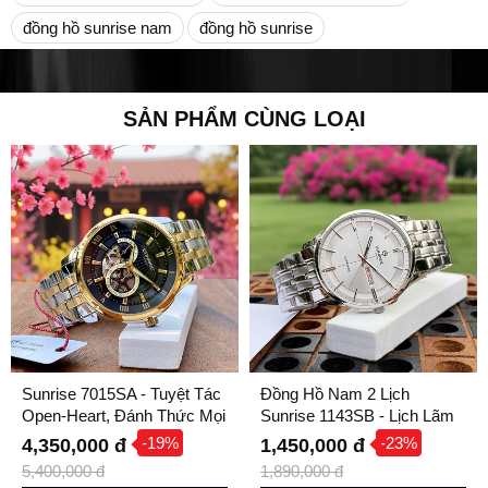
đồng hồ sunrise nam
đồng hồ sunrise
SẢN PHẨM CÙNG LOẠI
Sunrise 7015SA - Tuyệt Tác
Đồng Hồ Nam 2 Lịch
Open-Heart, Đánh Thức Mọi
Sunrise 1143SB - Lịch Lãm
Mắt Nhìn
Nơi Công Sở
-19%
-23%
4,350,000 đ
1,450,000 đ
5,400,000 đ
1,890,000 đ