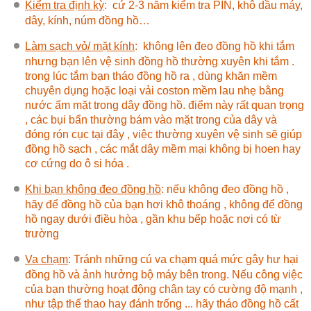
Kiểm tra định kỳ
:
cứ 2-3 năm kiểm tra PIN, khô dầu máy,
dây, kính, núm đồng hồ…
Làm sạch vỏ/ mặt kính
:
không lên đeo đồng hồ khi tắm
nhưng bạn lên vệ sinh đồng hồ thường xuyên khi tắm .
trong lúc tắm bạn tháo đồng hồ ra , dùng khăn mềm
chuyên dụng hoặc loại vải coston mềm lau nhẹ bằng
nước ấm mặt trong dây đồng hồ. điểm này rất quan trọng
, các bụi bẩn thường bám vào mặt trong của dây và
đóng rón cục tại đây , việc thường xuyên vệ sinh sẽ giúp
đồng hồ sạch , các mắt dây mềm mại không bị hoen hay
cơ cứng do ô si hóa .
Khi bạn không đeo đồng hồ
:
nếu không đeo đồng hồ ,
hãy để đồng hồ của bạn hơi khô thoáng , không để đồng
hồ ngay dưới điều hòa , gần khu bếp hoặc nơi có từ
trường
Va chạm
: Tránh những cú va chạm quá mức gây hư hại
đồng hồ và ảnh hưởng bộ máy bên trong. Nếu công việc
của bạn thường hoạt động chân tay có cường độ mạnh ,
như tập thể thao hay đánh trống ... hãy tháo đồng hồ cất