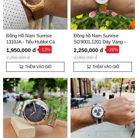
Đồng Hồ Nam Sunrise
Đồng hồ Nam Sunrise
1310JA - Tiểu Hublot Cá
SG9001.1201 Dây Vàng –
Tính
Nâng tầm Phong cách Lịch
-13%
-26%
1,950,000 đ
2,250,000 đ
lãm
2,250,000 đ
3,060,000 đ
THÊM VÀO GIỎ
THÊM VÀO GIỎ