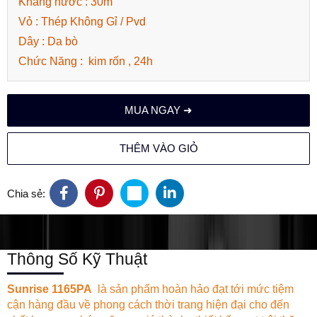
Kháng nước : 30m
Vỏ : Thép Không Gỉ / Pvd
Dây : Da bò
Chức Năng : kim rốn , 24h
MUA NGAY ➜
THÊM VÀO GIỎ
Chia sẻ:
Thông Số Kỹ Thuật
Sunrise 1165PA
là sản phẩm hoàn hảo đạt tới mức tiệm
cận hàng đầu về phong cách thời trang hiện đại cho đến