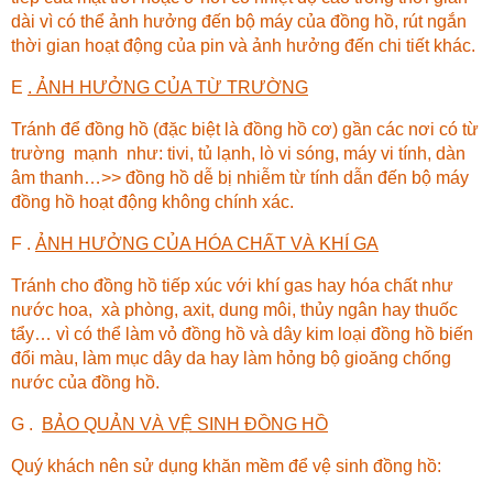
dài vì có thể ảnh hưởng đến bộ máy của đồng hồ, rút ngắn
thời gian hoạt động của pin và ảnh hưởng đến chi tiết khác.
E
. ẢNH HƯỞNG CỦA TỪ TRƯỜNG
Tránh để đồng hồ (đặc biệt là đồng hồ cơ) gần các nơi có từ
trường mạnh như: tivi, tủ lạnh, lò vi sóng, máy vi tính, dàn
âm thanh…>> đồng hồ dễ bị nhiễm từ tính dẫn đến bộ máy
đồng hồ hoạt động không chính xác.
F .
ẢNH HƯỞNG CỦA HÓA CHẤT VÀ KHÍ GA
Tránh cho đồng hồ tiếp xúc với khí gas hay hóa chất như
nước hoa, xà phòng, axit, dung môi, thủy ngân hay thuốc
tẩy… vì có thể làm vỏ đồng hồ và dây kim loại đồng hồ biến
đổi màu, làm mục dây da hay làm hỏng bộ gioăng chống
nước của đồng hồ.
G .
BẢO QUẢN VÀ VỆ SINH ĐỒNG HỒ
Quý khách nên sử dụng khăn mềm để vệ sinh đồng hồ: