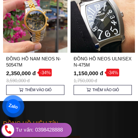
ĐỒNG HỒ NAM NEOS N-
ĐỒNG HỒ NEOS ULNISEX
50547M
N-475M
-34%
-34%
2,350,000 đ
1,150,000 đ
3,590,000 đ
1,750,000 đ
THÊM VÀO GIỎ
THÊM VÀO GIỎ
Zalo
ĐỒNG HỒ HIỆU TÍN
Tư vấn: 0398428888