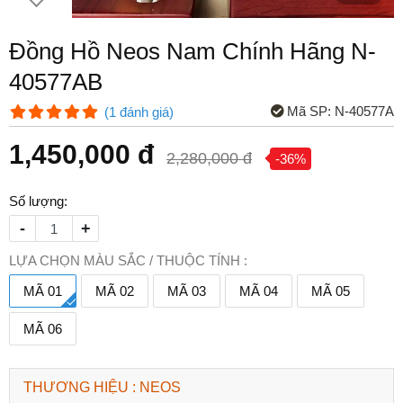
Đồng Hồ Neos Nam Chính Hãng N-
40577AB
Mã SP:
N-40577A
(
1
đánh giá
)
1,450,000 đ
2,280,000 đ
-36%
Số lượng:
-
+
LỰA CHỌN MÀU SẮC / THUỘC TÍNH :
MÃ 01
MÃ 02
MÃ 03
MÃ 04
MÃ 05
MÃ 06
THƯƠNG HIỆU : NEOS