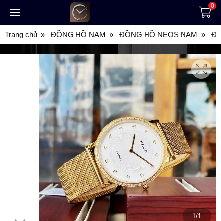
0
Trang chủ
ĐỒNG HỒ NAM
ĐỒNG HỒ NEOS NAM
Đồ
1/1