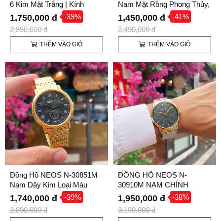
6 Kim Mặt Trắng | Kính
Nam Mặt Rồng Phong Thủy,
Sapphire
Vỏ Vàng
-39%
-41%
1,750,000 đ
1,450,000 đ
2,890,000 đ
2,490,000 đ
THÊM VÀO GIỎ
THÊM VÀO GIỎ
Đồng Hồ NEOS N-30851M
ĐỒNG HỒ NEOS N-
Nam Dây Kim Loại Màu
30910M NAM CHÍNH
Vàng, Mặt Đen, Kính
HÃNG
-39%
-38%
1,740,000 đ
1,950,000 đ
Sapphire, Chống Nước
2,890,000 đ
3,190,000 đ
3ATM