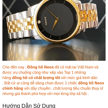
Cho đến nay ,
Đồng hồ Neos
đã có mặt tại Việt Nam và
được ưu chuộng cũng như xếp vào Top 1 những
hãng
đồng hồ có chất lượng tốt
với mức giá bình dân
. Bất cứ ai cũng dễ dàng chọn được 1 chiếc
đồng hồ Neos
chính hãng
với dây chuyền , chất lượng tiêu chuẩn thụy sĩ
nhưng giá thành phù hợp với mọi từng lớp xã hội .
Hướng Dẫn Sử Dụng