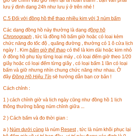
giờ để chỉnh vào giờ hiện tại là hoàn thành . bạn vẫn phải
lưu ý định dạng 24h như lưu ý ở trên nhé !
C.5 Đối với đồng hồ thể thao nhiều kim với 3 núm bấm
Các dạng đồng hồ này thường là dạng
đ
ồng hồ
Chronograph
, tức là đồng hồ bấm giờ hoặc có loai kèm
chức năng đo tốc độ , quãng đường , thường có 1 ô cửa lịch
ngày ! . Kim
bấm giờ thể thao
có thể là kim dài hoặc kim nhỏ
ở đồng hồ phụ tùy từng loại máy , có loại đếm giờ theo 1/20
giây hoặc có loại đếm từng giây , có loại bấm 1 lần có loại
bấm và giữ nhưng nhìn chung chức năng như nhau. Ở
đây
Đồng Hồ Hiệu Tín
sẽ hướng dẫn bạn cơ bản !
Cách chỉnh :
1 ) cách chỉnh giờ và lịch ngày cũng như đồng hồ 1 lịch
thông thường bằng núm chỉnh giữa ...
2 ) Cách bấm và đo thời gian :
a )
Núm dưới cùng
là núm
Resest
, tức là núm khôi phục lại