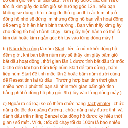
bộ đếm giờ về vị trí ban đầu , vị trí này được xác định là 0
tức là kim giây đo bấm giờ sẽ hướng góc 12h . nếu bạn
không sự dụng chức năng đo thời gian thì các kim phụ ở
đồng hồ nhỏ sẽ đứng im nhưng đồng hồ bạn vẫn hoạt động
để xem giờ hiện hành bình thường . Bạn vẫn thấy kim giây
cho đồng hồ hiện hành chạy , kim giây hiện hành có thể là
kim dài hoặc kim ngắn góc 6h tùy vào từng dòng máy !
b )
Núm trên cùng
là núm
Start
, tức là núm khởi động bộ
đếm giờ , khi bạn bấm núm này sẽ thấy kim giây bấm giờ
bắt đầu hoạt động , thời gian lần 1 được tính bắt đầu từ mốc
0 cho đến khi bạn bấm tiếp núm Start để tạm dừng , bấm
tiếp núm Start để tính mốc lần 2 hoặc bấm núm dưới cùng
để Resest tính lại từ đầu , Trường hợp bạn tính thời gian
nhiều hơn 1 phút thì bạn sẽ nhìn thời gian bấm giờ tính
bằng phút ở đồng hồ phụ góc 9h ( tùy vào từng dòng máy )
c) Ngoài ra có loại sẽ có thêm chức năng
Tachymater
, chức
năng đo tốc độ quãng đường , chức năng này được tính và
đánh dấu trên niềng Benzel của đồng hồ được ký hiệu thời
gian / số mét . Ví dụ : tốc độ chạy tối đa 100m là bao nhiêu