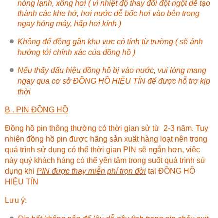
nóng lạnh, xông hơi ( vì nhiệt độ thay đổi đột ngột dễ tạo
thành các khe hở, hơi nước dễ bốc hơi vào bên trong
ngay hỏng máy, hấp hơi kính )
Không để đồng gần khu vực có tính từ trường ( sẽ ảnh
hưởng tới chính xác của đồng hồ )
Nếu thấy dấu hiệu đồng hồ bị vào nước, vui lòng mang
ngay qua cơ sở
ĐỒNG HỒ HIỆU TÍN
để được hỗ trợ kịp
thời
B . PIN ĐỒNG HỒ
Đồng hồ pin thông thường có thời gian sử từ 2-3 năm. Tuy
nhiên đồng hồ pin được hãng sản xuất hàng loạt nên trong
quá trình sử dụng có thể thời gian PIN sẽ ngắn hơn, việc
này quý khách hàng có thể yên tâm trong suốt quá trình sử
dụng khi
PIN được thay miễn phí trọn đời
tại
ĐỒNG HỒ
HIỆU TÍN
Lưu ý: