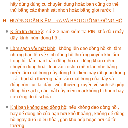
hãy dùng dùng cụ chuyên dụng hoặc bạn cũng có thể
thử bằng các thanh sát nhọn hoặc bằng giọt nước !
H .
HƯỚNG DẪN KIỂM TRA VÀ BẢO DƯỠNG ĐỒNG HỒ
Kiểm tra định kỳ
:
cứ 2-3 năm kiểm tra PIN, khô dầu máy,
dây, kính, núm đồng hồ…
Làm sạch vỏ/ mặt kính
:
không lên đeo đồng hồ khi tắm
nhưng bạn lên vệ sinh đồng hồ thường xuyên khi tắm .
trong lúc tắm bạn tháo đồng hồ ra , dùng khăn mềm
chuyên dụng hoặc loại vải coston mềm lau nhẹ bằng
nước ấm mặt trong dây đồng hồ. điểm này rất quan trọng
, các bụi bẩn thường bám vào mặt trong của dây và
đóng rón cục tại đây , việc thường xuyên vệ sinh sẽ giúp
đồng hồ sạch , các mắt dây mềm mại không bị hoen hay
cơ cứng do ô si hóa .
Khi bạn không đeo đồng hồ
:
nếu không đeo đồng hồ ,
hãy để đồng hồ của bạn hơi khô thoáng , không để đồng
hồ ngay dưới điều hòa , gần khu bếp hoặc nơi có từ
trường