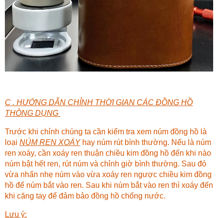
C . HƯỚNG DẪN CHỈNH THỜI GIAN CÁC ĐỒNG HỒ
THÔNG DỤNG
Trước khi chỉnh chúng ta cần kiểm tra xem núm đồng hồ là
loại
NÚM REN XOÁY
hay núm rút bình thường. Nếu là núm
ren xoáy, cần xoáy ren thuận chiều kim đồng hồ đến khi nào
núm bật hết ren, rút núm và chỉnh giờ bình thường. Sau đó
vừa nhấn nhẹ núm vào vừa xoáy ren ngược chiều kim đồng
hồ để núm bắt vào ren. Sau khi núm bắt vào ren thì xoáy đến
khi căng tay để đảm bảo đồng hồ chống nước.
Lưu ý: