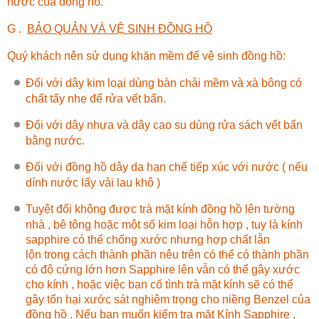
nước của đồng hồ.
G .
BẢO QUẢN VÀ VỆ SINH ĐỒNG HỒ
Quý khách nên sử dụng khăn mềm để vệ sinh đồng hồ:
Đối với dây kim loại dùng bàn chải mềm và xà bông có
chất tẩy nhẹ để rửa vết bẩn.
Đối với dây nhựa và dây cao su dùng rửa sách vết bẩn
bằng nước.
Đối với đồng hồ dây da hạn chế tiếp xúc với nước ( nếu
dính nước lấy vải lau khô )
Tuyệt đối không được trà mặt kính đồng hồ lên tường
nhà , bê tông hoặc một số kim loại hỗn hợp , tuy là kính
sapphire có thể chống xước nhưng hợp chất lẫn
lộn trong cách thành phần nêu trên có thể có thành phần
có độ cứng lớn hơn Sapphire lên vẫn có thể gây xước
cho kính , hoặc việc bạn cố tình trà mặt kính sẽ có thể
gây tổn hại xước sát nghiêm trọng cho niềng Benzel của
đồng hồ . Nếu bạn muốn kiểm tra mặt Kính Sapphire ,