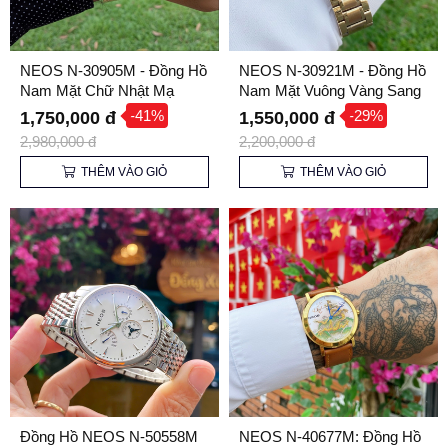
NEOS N-30905M - Đồng Hồ
NEOS N-30921M - Đồng Hồ
Nam Mặt Chữ Nhật Mạ
Nam Mặt Vuông Vàng Sang
Vàng, Kính Sapphire
Trọng, Kính Sapphire
-41%
-29%
1,750,000 đ
1,550,000 đ
2,980,000 đ
2,200,000 đ
THÊM VÀO GIỎ
THÊM VÀO GIỎ
Đồng Hồ NEOS N-50558M
NEOS N-40677M: Đồng Hồ