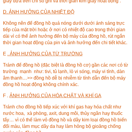
giây dựa trên chỉ số ghi và thời gian kim giây hoạt động .
D. ẢNH HƯỞNG CỦA NHIỆT ĐỘ
Không nên để đồng hồ quá nóng dưới dưới ánh sáng trực
tiếp của mặt trời hoặc ở nơi có nhiệt độ cao trong thời gian
dài vì có thể ảnh hưởng đến bộ máy của đồng hồ, rút ngắn
thời gian hoạt động của pin và ảnh hưởng đến chi tiết khác.
E
. ẢNH HƯỞNG CỦA TỪ TRƯỜNG
Tránh để đồng hồ (đặc biệt là đồng hồ cơ) gần các nơi có từ
trường mạnh như: tivi, tủ lạnh, lò vi sóng, máy vi tính, dàn
âm thanh…>> đồng hồ dễ bị nhiễm từ tính dẫn đến bộ máy
đồng hồ hoạt động không chính xác.
F .
ẢNH HƯỞNG CỦA HÓA CHẤT VÀ KHÍ GA
Tránh cho đồng hồ tiếp xúc với khí gas hay hóa chất như
nước hoa, xà phòng, axit, dung môi, thủy ngân hay thuốc
tẩy… vì có thể làm vỏ đồng hồ và dây kim loại đồng hồ biến
đổi màu, làm mục dây da hay làm hỏng bộ gioăng chống