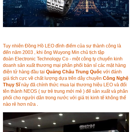
Tuy nhiên Đồng Hồ LEO đỉnh điểm của sự thành công là
đến năm 2003 , khi ông Wuyong Min chủ tịch tập
đoàn Electronic Technology Co - một công ty chuyển kinh
doanh sản xuất thương mại phân phối bán sỉ các mặt hàng
điện tử hàng đầu tại
Quảng Châu Trung Quốc
với đánh
giá tích cực về chất lượng dựa trên dây chuyền
Công Nghệ
Thụy Sĩ
này đã chính thức mua lại thương hiệu LEO và đổi
tên thành NEOS ( sự trẻ trung mới mẻ ) để sản xuất và phân
phối cho người dân trong nước với giá trị kinh tế không thể
nào rẻ hơn nữa .