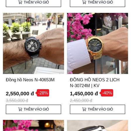
THÊM VÀO GIỎ
THÊM VÀO GIỎ
Đồng hồ Neos N-40653M
ĐỒNG HỒ NEOS 2 LỊCH
N-30724M | KV
-28%
-40%
2,550,000 đ
1,450,000 đ
3,550,000 đ
2,450,000 đ
THÊM VÀO GIỎ
THÊM VÀO GIỎ