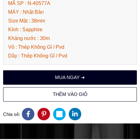
MÃ SP : N-40577A
MÁY : Nhật Bản
Size Mặt : 38mm
Kính : Sapphire
Kháng nước : 30m
Vỏ : Thép Không Gỉ / Pvd
Dây : Thép Không Gỉ / Pvd
MUA NGAY ➜
THÊM VÀO GIỎ
Chia sẻ: