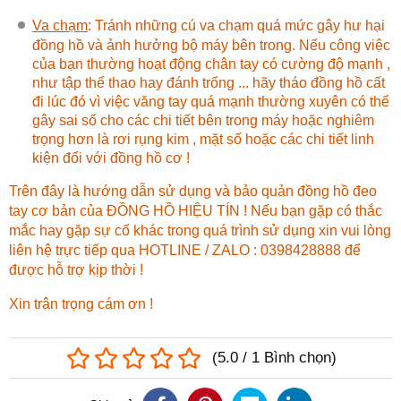
Va chạm
: Tránh những cú va chạm quá mức gây hư hại
đồng hồ và ảnh hưởng bộ máy bên trong. Nếu công việc
của bạn thường hoạt động chân tay có cường độ mạnh ,
như tập thể thao hay đánh trống ... hãy tháo đồng hồ cất
đi lúc đó vì việc văng tay quá mạnh thường xuyên có thể
gây sai số cho các chi tiết bên trong máy hoặc nghiêm
trọng hơn là rơi rụng kim , mặt số hoặc các chi tiết linh
kiện đối với đồng hồ cơ !
Trên đây là hướng dẫn sử dụng và bảo quản đồng hồ đeo
tay cơ bản của ĐỒNG HỒ HIỆU TÍN ! Nếu bạn gặp có thắc
mắc hay gặp sự cố khác trong quá trình sử dụng xin vui lòng
liên hệ trực tiếp qua HOTLINE / ZALO : 0398428888 để
được hỗ trợ kịp thời !
Xin trân trọng cám ơn !
(
5.0
/
1
Bình chọn
)