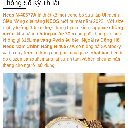
Thông Số Kỹ Thuật
Neos N-40577A
là thiết kế mới trong bộ sưu tập Ultrathin
Siêu Mỏng của hãng
NEOS
mới ra mắt năm 2022 . Với size
mặt lý tưởng 38mm được trang bị mặt kính sapphire
chống
xước
, khả năng
chống nước
30m cùng bộ khung vỏ thép
không gì 316L
mạ vàng Pvd
siêu bền. Ngoài ra
Đồng Hồ
Neos Nam Chính Hãng N-40577A
có niềng đá Swarosky
và bộ dây lưới trẻ trung cùng bộ máy quazt
nhật bản
bền bỉ
do citizen sản xuất mang lại sự an tâm và bền bỉ cùng năm
tháng cho người sử dụng