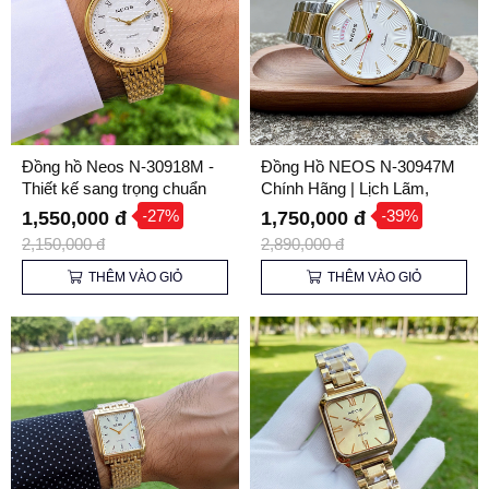
Đồng hồ Neos N-30918M -
Đồng Hồ NEOS N-30947M
Thiết kế sang trọng chuẩn
Chính Hãng | Lịch Lãm,
quý ông
Sang Trọng - Giá Tốt Nhất
-27%
-39%
1,550,000 đ
1,750,000 đ
2,150,000 đ
2,890,000 đ
THÊM VÀO GIỎ
THÊM VÀO GIỎ