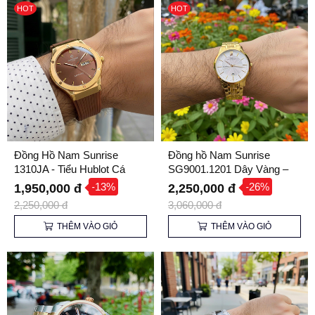
HOT
HOT
Đồng Hồ Nam Sunrise
Đồng hồ Nam Sunrise
1310JA - Tiểu Hublot Cá
SG9001.1201 Dây Vàng –
Tính
Nâng tầm Phong cách Lịch
-13%
-26%
1,950,000 đ
2,250,000 đ
lãm
2,250,000 đ
3,060,000 đ
THÊM VÀO GIỎ
THÊM VÀO GIỎ