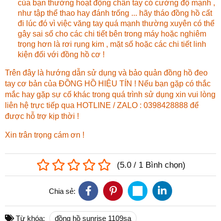
của bạn thường hoạt động chân tay có cường độ mạnh ,
như tập thể thao hay đánh trống ... hãy tháo đồng hồ cất
đi lúc đó vì việc văng tay quá mạnh thường xuyên có thể
gây sai số cho các chi tiết bên trong máy hoặc nghiêm
trọng hơn là rơi rụng kim , mặt số hoặc các chi tiết linh
kiện đối với đồng hồ cơ !
Trên đây là hướng dẫn sử dụng và bảo quản đồng hồ đeo
tay cơ bản của ĐỒNG HỒ HIỆU TÍN ! Nếu bạn gặp có thắc
mắc hay gặp sự cố khác trong quá trình sử dụng xin vui lòng
liên hệ trực tiếp qua HOTLINE / ZALO : 0398428888 để
được hỗ trợ kịp thời !
Xin trân trọng cám ơn !
(
5.0
/
1
Bình chọn
)
Chia sẻ:
Từ khóa:
đồng hồ sunrise 1109sa