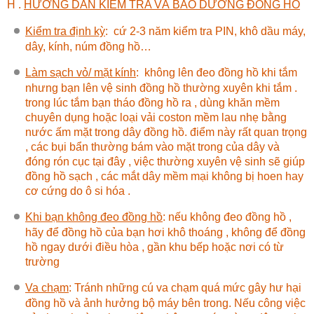
H .
HƯỚNG DẪN KIỂM TRA VÀ BẢO DƯỠNG ĐỒNG HỒ
Kiểm tra định kỳ
:
cứ 2-3 năm kiểm tra PIN, khô dầu máy,
dây, kính, núm đồng hồ…
Làm sạch vỏ/ mặt kính
:
không lên đeo đồng hồ khi tắm
nhưng bạn lên vệ sinh đồng hồ thường xuyên khi tắm .
trong lúc tắm bạn tháo đồng hồ ra , dùng khăn mềm
chuyên dụng hoặc loại vải coston mềm lau nhẹ bằng
nước ấm mặt trong dây đồng hồ. điểm này rất quan trọng
, các bụi bẩn thường bám vào mặt trong của dây và
đóng rón cục tại đây , việc thường xuyên vệ sinh sẽ giúp
đồng hồ sạch , các mắt dây mềm mại không bị hoen hay
cơ cứng do ô si hóa .
Khi bạn không đeo đồng hồ
:
nếu không đeo đồng hồ ,
hãy để đồng hồ của bạn hơi khô thoáng , không để đồng
hồ ngay dưới điều hòa , gần khu bếp hoặc nơi có từ
trường
Va chạm
: Tránh những cú va chạm quá mức gây hư hại
đồng hồ và ảnh hưởng bộ máy bên trong. Nếu công việc