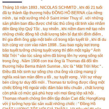
Tháng 10 năm 1893 , NICOLAS SCHMITD , khi đó 21 tuổi
đã tự thành lập thương hiệu ĐỒNG HỒ BERNA của riêng
mình , tại một xưởng nhỏ ở Saint imier Thuỵ sĩ . với những
sản phẩm ban đầu được chế tác thủ công rất tinh xảo nhắm
đến tầng lớp Quý Tộc . tuy nhiên , khi niềm đam mê tạo nên
những chiếc đồng hồ chất lượng bền bỉ đạt tới đỉnh điểm ,
thì gia đình ông gặp một biến cố trong trận tuyết lở , khi đi du
lịch cùng vợ con vào năm 1898 . Sau bao ngày kẹt trong
bão tuyết tưởng chừng tuyệt vọng thì đến một ngày “ Ánh
Mặt Trời “ vào lúc sáng sớm đã bừng lên hy vọng sống sót
trong ông . Năm 1908 con trai ông là Thomas đã đổi tên
thương hiệu Berna thành Sunrise , tức là “ Mặt Trời Mọc “ .
Điều đã hồi sinh sự sống cho cha ông và cũng mang ý
nghĩa xoá tan màn đêm u tối , sự tuyệt vọng . Với sự nhạy
bén cũng tư duy đổi mới . Thomas tư tưởng được rằng một
chiếc Đồng Hồ ngoài việc đảm bảo tiêu chuẩn , chất lượng
còn phải có mức giá phù hợp với mọi tầng lớp xã hội .
Thomas nhanh chóng tìm đến tập đoàn Cari đắc HongKong
với ý tưởng hợp tác sản xuất những chiếc : “ Đồng Hồ