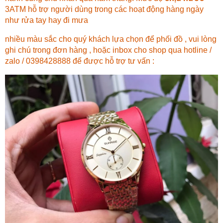
3ATM hỗ trợ người dùng trong các hoạt động hàng ngày
như rửa tay hay đi mưa
nhiều màu sắc cho quý khách lựa chọn để phối đồ , vui lòng
ghi chú trong đơn hàng , hoặc inbox cho shop qua hotline /
zalo / 0398428888 để được hỗ trợ tư vấn :