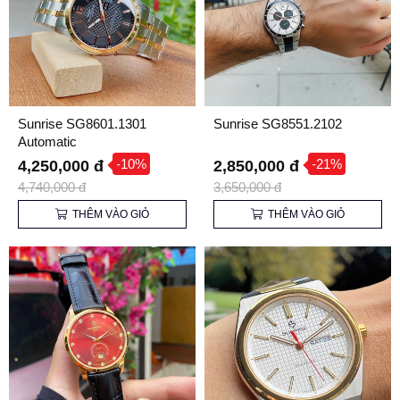
Sunrise SG8601.1301
Sunrise SG8551.2102
Automatic
-10%
-21%
4,250,000 đ
2,850,000 đ
4,740,000 đ
3,650,000 đ
THÊM VÀO GIỎ
THÊM VÀO GIỎ