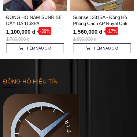
ĐỒNG HỒ NAM SUNRISE
Sunrise 1331SA - Đồng Hồ
DÂY DA 1138PA
Phong Cách AP Royal Oak
Đẳng Cấp | Kính Sapphire,
-38%
-17%
1,100,000 đ
1,560,000 đ
Máy Nhật
1,780,000 đ
1,890,000 đ
THÊM VÀO GIỎ
THÊM VÀO GIỎ
ĐỒNG HỒ HIỆU TÍN