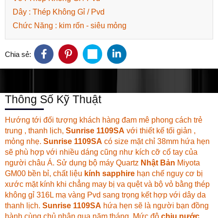
Dây : Thép Không Gỉ / Pvd
Chức Năng : kim rốn - siêu mỏng
Chia sẻ:
Thông Số Kỹ Thuật
Hướng tới đối tượng khách hàng đam mê phong cách trẻ
trung , thanh lịch,
Sunrise 1109SA
với thiết kế tối giản ,
mỏng nhẹ.
Sunrise 1109SA
có size mặt chỉ 38mm hứa hẹn
sẽ phù hợp với nhiều dáng cũng như kích cỡ cổ tay của
người châu Á. Sử dụng bộ máy Quartz
Nhật Bản
Miyota
GM00 bền bỉ, chất liệu
kính sapphire
hạn chế nguy cơ bị
xước mặt kính khi chẳng may bị va quệt và bộ vỏ bằng thép
không gỉ 316L mạ vàng Pvd sang trọng kết hợp với dây da
thanh lịch.
Sunrise 1109SA
hứa hẹn sẽ là người bạn đồng
hành cùng chủ nhân qua năm tháng. Mức độ
chịu nước