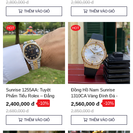
2,800,000 đ
2,980,000 đ
THÊM VÀO GIỎ
THÊM VÀO GIỎ
HOT
HOT
Sunrise 1255AA: Tuyệt
Đồng Hồ Nam Sunrise
Phẩm Tiểu Rolex – Đẳng
1310CA Vàng Đính Đá -
Cấp Quý Ông Thành Đạt
Kính Sapphire, Dây Cao Su
-10%
-10%
2,400,000 đ
2,560,000 đ
Cao Cấp
2,680,000 đ
2,850,000 đ
THÊM VÀO GIỎ
THÊM VÀO GIỎ