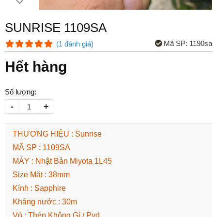
SUNRISE 1109SA
Mã SP:
1190sa
(
1
đánh giá
)
Hết hàng
Số lượng:
-
+
THƯƠNG HIỆU : Sunrise
MÃ SP : 1109SA
MÁY : Nhật Bản Miyota 1L45
Size Mặt : 38mm
Kính : Sapphire
Kháng nước : 30m
Vỏ : Thép Không Gỉ / Pvd