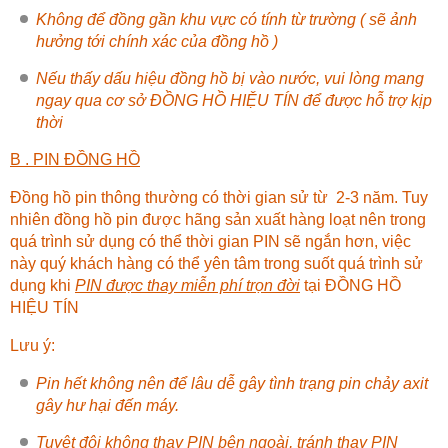
Không để đồng gần khu vực có tính từ trường ( sẽ ảnh
hưởng tới chính xác của đồng hồ )
Nếu thấy dấu hiệu đồng hồ bị vào nước, vui lòng mang
ngay qua cơ sở
ĐỒNG HỒ HIỆU TÍN
để được hỗ trợ kịp
thời
B . PIN ĐỒNG HỒ
Đồng hồ pin thông thường có thời gian sử từ 2-3 năm. Tuy
nhiên đồng hồ pin được hãng sản xuất hàng loạt nên trong
quá trình sử dụng có thể thời gian PIN sẽ ngắn hơn, việc
này quý khách hàng có thể yên tâm trong suốt quá trình sử
dụng khi
PIN được thay miễn phí trọn đời
tại
ĐỒNG HỒ
HIỆU TÍN
Lưu ý:
Pin hết không nên để lâu dễ gây tình trạng pin chảy axit
gây hư hại đến máy.
Tuyệt đội không thay PIN bên ngoài, tránh thay PIN