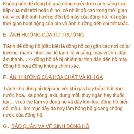
Không nên để đồng hồ quá nóng dưới dưới ánh sáng trực
tiếp của mặt trời hoặc ở nơi có nhiệt độ cao trong thời gian
dài vì có thể ảnh hưởng đến bộ máy của đồng hồ, rút ngắn
thời gian hoạt động của pin và ảnh hưởng đến chi tiết khác.
E
. ẢNH HƯỞNG CỦA TỪ TRƯỜNG
Tránh để đồng hồ (đặc biệt là đồng hồ cơ) gần các nơi có từ
trường mạnh như: tivi, tủ lạnh, lò vi sóng, máy vi tính, dàn
âm thanh…>> đồng hồ dễ bị nhiễm từ tính dẫn đến bộ máy
đồng hồ hoạt động không chính xác.
F .
ẢNH HƯỞNG CỦA HÓA CHẤT VÀ KHÍ GA
Tránh cho đồng hồ tiếp xúc với khí gas hay hóa chất như
nước hoa, xà phòng, axit, dung môi, thủy ngân hay thuốc
tẩy… vì có thể làm vỏ đồng hồ và dây kim loại đồng hồ biến
đổi màu, làm mục dây da hay làm hỏng bộ gioăng chống
nước của đồng hồ.
G .
BẢO QUẢN VÀ VỆ SINH ĐỒNG HỒ