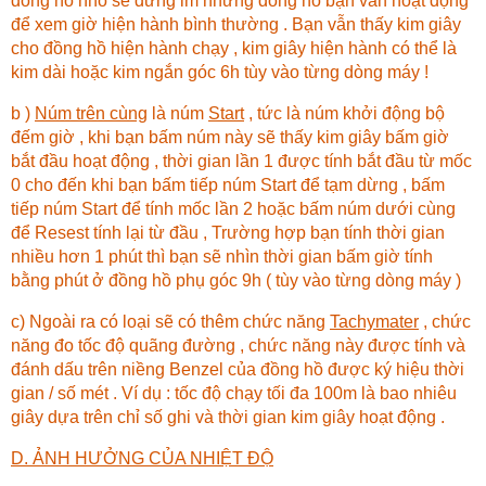
đồng hồ nhỏ sẽ đứng im nhưng đồng hồ bạn vẫn hoạt động
để xem giờ hiện hành bình thường . Bạn vẫn thấy kim giây
cho đồng hồ hiện hành chạy , kim giây hiện hành có thể là
kim dài hoặc kim ngắn góc 6h tùy vào từng dòng máy !
b )
Núm trên cùng
là núm
Start
, tức là núm khởi động bộ
đếm giờ , khi bạn bấm núm này sẽ thấy kim giây bấm giờ
bắt đầu hoạt động , thời gian lần 1 được tính bắt đầu từ mốc
0 cho đến khi bạn bấm tiếp núm Start để tạm dừng , bấm
tiếp núm Start để tính mốc lần 2 hoặc bấm núm dưới cùng
để Resest tính lại từ đầu , Trường hợp bạn tính thời gian
nhiều hơn 1 phút thì bạn sẽ nhìn thời gian bấm giờ tính
bằng phút ở đồng hồ phụ góc 9h ( tùy vào từng dòng máy )
c) Ngoài ra có loại sẽ có thêm chức năng
Tachymater
, chức
năng đo tốc độ quãng đường , chức năng này được tính và
đánh dấu trên niềng Benzel của đồng hồ được ký hiệu thời
gian / số mét . Ví dụ : tốc độ chạy tối đa 100m là bao nhiêu
giây dựa trên chỉ số ghi và thời gian kim giây hoạt động .
D. ẢNH HƯỞNG CỦA NHIỆT ĐỘ