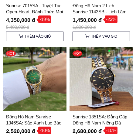
Sunrise 7015SA - Tuyệt Tác
Đồng Hồ Nam 2 Lịch
Open-Heart, Đánh Thức Mọi
Sunrise 1143SB - Lịch Lãm
Mắt Nhìn
Nơi Công Sở
-19%
-23%
4,350,000 đ
1,450,000 đ
5,400,000 đ
1,890,000 đ
THÊM VÀO GIỎ
THÊM VÀO GIỎ
HOT
HOT
Đồng Hồ Nam Sunrise
Sunrise 1351SA: Đẳng Cấp
1346SA: Sắc Xanh Lục Bảo
Đồng Hồ Nam Niềng Đá
Đẳng Cấp & Sang Trọng
Ceramic – Bền Bỉ & Thời
-10%
-10%
2,520,000 đ
2,680,000 đ
Thượng