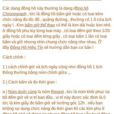
Các dạng đồng hồ này thường là dạng
đ
ồng hồ
Chronograph
, tức là đồng hồ bấm giờ hoặc có loai kèm
chức năng đo tốc độ , quãng đường , thường có 1 ô cửa lịch
ngày ! . Kim
bấm giờ thể thao
có thể là kim dài hoặc kim nhỏ
ở đồng hồ phụ tùy từng loại máy , có loại đếm giờ theo 1/20
giây hoặc có loại đếm từng giây , có loại bấm 1 lần có loại
bấm và giữ nhưng nhìn chung chức năng như nhau. Ở
đây
Đồng Hồ Hiệu Tín
sẽ hướng dẫn bạn cơ bản !
Cách chỉnh :
1 ) cách chỉnh giờ và lịch ngày cũng như đồng hồ 1 lịch
thông thường bằng núm chỉnh giữa ...
2 ) Cách bấm và đo thời gian :
a )
Núm dưới cùng
là núm
Resest
, tức là núm khôi phục lại
bộ đếm giờ về vị trí ban đầu , vị trí này được xác định là 0
tức là kim giây đo bấm giờ sẽ hướng góc 12h . nếu bạn
không sự dụng chức năng đo thời gian thì các kim phụ ở