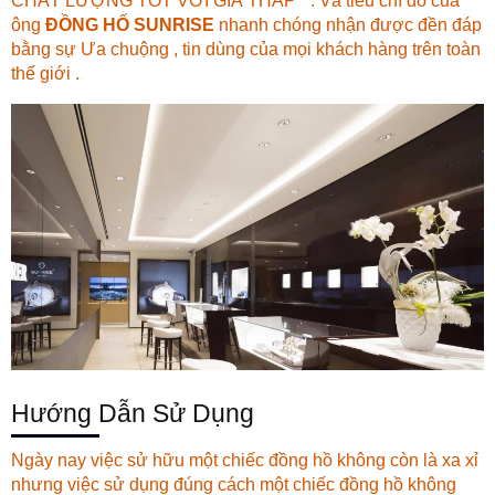
CHẤT LƯỢNG TỐT VỚI GIÁ THẤP “ . Và tiêu chí đó của
ông
ĐỒNG HỐ SUNRISE
nhanh chóng nhận được đền đáp
bằng sự Ưa chuộng , tin dùng của mọi khách hàng trên toàn
thế giới .
Hướng Dẫn Sử Dụng
Ngày nay việc sử hữu một chiếc đồng hồ không còn là xa xỉ
nhưng việc sử dụng đúng cách một chiếc đồng hồ không