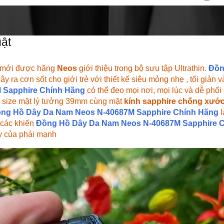
ật
mới được hãng
Neos
giới thiệu trong bộ sưu tập Ultrathin.
Đồn
ây ra cơn sốt cho giới trẻ với thiết kế siêu mỏng nhẹ , tối giản và
 Sapphire Chính Hãng
có thể đeo mọi nơi, mọi lúc và dễ phối 
 size mặt lý tưởng 39mm cùng mặt
kính sapphire chống xướ
ng Hồ Dây Da Nam Neos N-40687M Sapphire Chính Hãng
l
 các khiến
Đồng Hồ Dây Da Nam Neos N-40687M Sapphire 
tay của phái mạnh