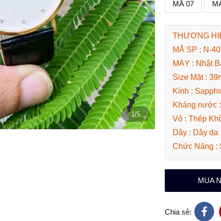
MÃ 07
MÃ
THƯƠNG HIỆ
MÃ SP : N-4
MÁY : Nhật B
Size Mặt : 3
Kính : Sapphi
Kháng nước 
1/5
Vỏ : Thép Kh
Dây : Dây da
Chức Năng :
MUA 
Chia sẻ: