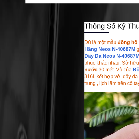
Thông Số Kỹ Thu
Dù là một mẫu
đồng hồ
Hãng Neos N-40687M
g
Dây Da Neos N-40687M
phục khác nhau. Sở hữu
nước
30 mét. Vỏ của
Đồ
316L kết hợp với dây da
trung , lịch lãm trên cổ 