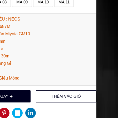
 08
MÃ 09
MÃ 10
MÃ 11
U : NEOS
0687M
ản Miyota GM10
9mm
re
: 30m
ông Gỉ
 Siêu Mỏng
NGAY ➜
THÊM VÀO GIỎ