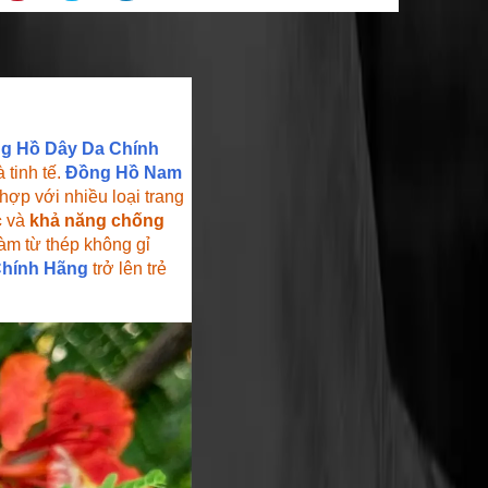
g Hồ Dây Da Chính
 tinh tế.
Đồng Hồ Nam
hợp với nhiều loại trang
c
và
khả năng chống
àm từ thép không gỉ
Chính Hãng
trở lên trẻ