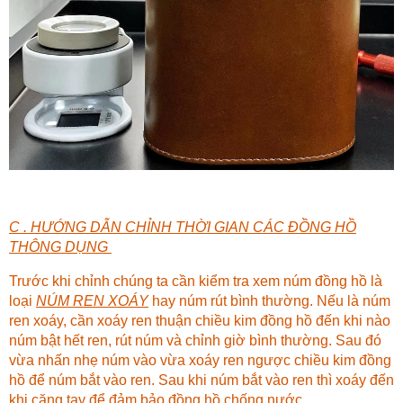
C . HƯỚNG DẪN CHỈNH THỜI GIAN CÁC ĐỒNG HỒ
THÔNG DỤNG
Trước khi chỉnh chúng ta cần kiểm tra xem núm đồng hồ là
loại
NÚM REN XOÁY
hay núm rút bình thường. Nếu là núm
ren xoáy, cần xoáy ren thuận chiều kim đồng hồ đến khi nào
núm bật hết ren, rút núm và chỉnh giờ bình thường. Sau đó
vừa nhấn nhẹ núm vào vừa xoáy ren ngược chiều kim đồng
hồ để núm bắt vào ren. Sau khi núm bắt vào ren thì xoáy đến
khi căng tay để đảm bảo đồng hồ chống nước.