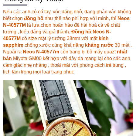
Nếu các anh có cổ tay, vóc dáng nhỏ, đang phân vân không
biết chọn
đồng hồ
như thế nào phì hợp với mình, thì
Neos
N-40577M
là lựa chọn hoàn hảo để hài hoà cả về chất
lượng , kiểu dáng và giá thành.
Đồng hồ Neos N-
40577M
có size mặt lý tưởng 38mm với mặt
kính
sapphire
chống xước cùng khả năng
kháng nước
30 mét .
Ngoài ra
Neos N-40577m
còn trang bị bộ máy quazt
nhật
bản
Miyota GM00 kết hợp với
dây da
mang lại cho các anh
cảm giác nhẹ nhàng , thoái mái với phong cách trẻ trung ,
lịch lãm trong mọi loại trang phục