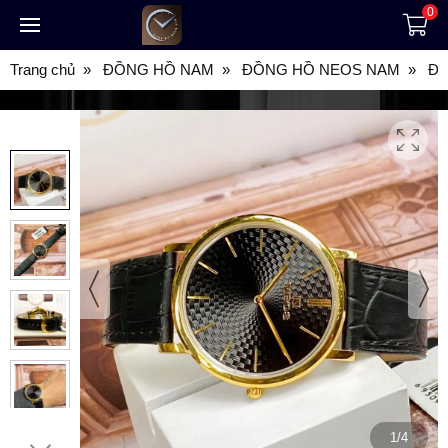
0
Trang chủ
ĐỒNG HỒ NAM
ĐỒNG HỒ NEOS NAM
ĐỒ
1/4