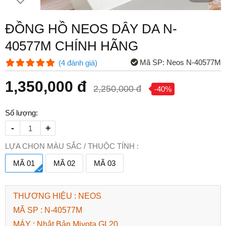
ĐỒNG HỒ NEOS DÂY DA N-
40577M CHÍNH HÃNG
Mã SP:
Neos N-40577M
(
4
đánh giá
)
1,350,000 đ
2,250,000 đ
-40%
Số lượng:
-
+
LỰA CHỌN MÀU SẮC / THUỘC TÍNH :
MÃ 01
MÃ 02
MÃ 03
THƯƠNG HIỆU : NEOS
MÃ SP : N-40577M
MÁY : Nhật Bản Miyota GL20