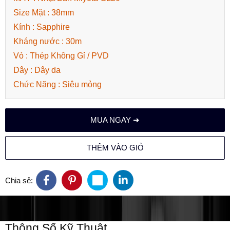
Size Mặt : 38mm
Kính : Sapphire
Kháng nước : 30m
Vỏ : Thép Không Gỉ / PVD
Dây : Dây da
Chức Năng : Siêu mỏng
MUA NGAY ➜
THÊM VÀO GIỎ
Chia sẻ:
Thông Số Kỹ Thuật