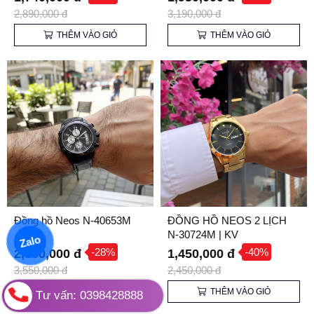
Sapphire, Chống Nước
2,890,000 đ
3,190,000 đ
3ATM
THÊM VÀO GIỎ
THÊM VÀO GIỎ
Đồng hồ Neos N-40653M
ĐỒNG HỒ NEOS 2 LỊCH
N-30724M | KV
Zalo
-28%
-40%
2,550,000 đ
1,450,000 đ
3,550,000 đ
2,450,000 đ
THÊM VÀO GIỎ
THÊM VÀO GIỎ
Tư vấn: 0398428888