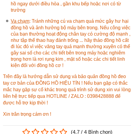
hồ ngay dưới điều hòa , gần khu bếp hoặc nơi có từ
trường
Va chạm
: Tránh những cú va chạm quá mức gây hư hại
đồng hồ và ảnh hưởng bộ máy bên trong. Nếu công việc
của bạn thường hoạt động chân tay có cường độ mạnh ,
như tập thể thao hay đánh trống ... hãy tháo đồng hồ cất
đi lúc đó vì việc văng tay quá mạnh thường xuyên có thể
gây sai số cho các chi tiết bên trong máy hoặc nghiêm
trọng hơn là rơi rụng kim , mặt số hoặc các chi tiết linh
kiện đối với đồng hồ cơ !
Trên đây là hướng dẫn sử dụng và bảo quản đồng hồ đeo
tay cơ bản của ĐỒNG HỒ HIỆU TÍN ! Nếu bạn gặp có thắc
mắc hay gặp sự cố khác trong quá trình sử dụng xin vui lòng
liên hệ trực tiếp qua HOTLINE / ZALO : 0398428888 để
được hỗ trợ kịp thời !
Xin trân trọng cám ơn !
(
4.7
/
4
Bình chọn
)