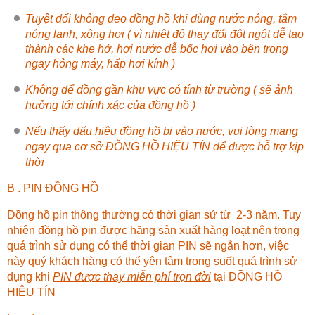
Tuyệt đối không đeo đồng hồ khi dùng nước nóng, tắm
nóng lạnh, xông hơi ( vì nhiệt độ thay đổi đột ngột dễ tạo
thành các khe hở, hơi nước dễ bốc hơi vào bên trong
ngay hỏng máy, hấp hơi kính )
Không để đồng gần khu vực có tính từ trường ( sẽ ảnh
hưởng tới chính xác của đồng hồ )
Nếu thấy dấu hiệu đồng hồ bị vào nước, vui lòng mang
ngay qua cơ sở
ĐỒNG HỒ HIỆU TÍN
để được hỗ trợ kịp
thời
B . PIN ĐỒNG HỒ
Đồng hồ pin thông thường có thời gian sử từ 2-3 năm. Tuy
nhiên đồng hồ pin được hãng sản xuất hàng loạt nên trong
quá trình sử dụng có thể thời gian PIN sẽ ngắn hơn, việc
này quý khách hàng có thể yên tâm trong suốt quá trình sử
dụng khi
PIN được thay miễn phí trọn đời
tại
ĐỒNG HỒ
HIỆU TÍN