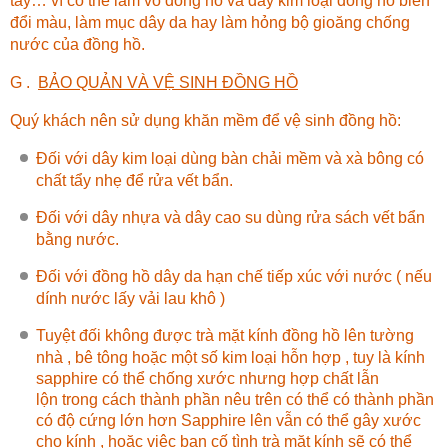
tẩy… vì có thể làm vỏ đồng hồ và dây kim loại đồng hồ biến
đổi màu, làm mục dây da hay làm hỏng bộ gioăng chống
nước của đồng hồ.
G .
BẢO QUẢN VÀ VỆ SINH ĐỒNG HỒ
Quý khách nên sử dụng khăn mềm để vệ sinh đồng hồ:
Đối với dây kim loại dùng bàn chải mềm và xà bông có
chất tẩy nhẹ để rửa vết bẩn.
Đối với dây nhựa và dây cao su dùng rửa sách vết bẩn
bằng nước.
Đối với đồng hồ dây da hạn chế tiếp xúc với nước ( nếu
dính nước lấy vải lau khô )
Tuyệt đối không được trà mặt kính đồng hồ lên tường
nhà , bê tông hoặc một số kim loại hỗn hợp , tuy là kính
sapphire có thể chống xước nhưng hợp chất lẫn
lộn trong cách thành phần nêu trên có thể có thành phần
có độ cứng lớn hơn Sapphire lên vẫn có thể gây xước
cho kính , hoặc việc bạn cố tình trà mặt kính sẽ có thể