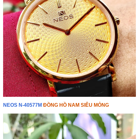
NEOS N-40577M
ĐỒNG HỒ NAM SIÊU MỎNG