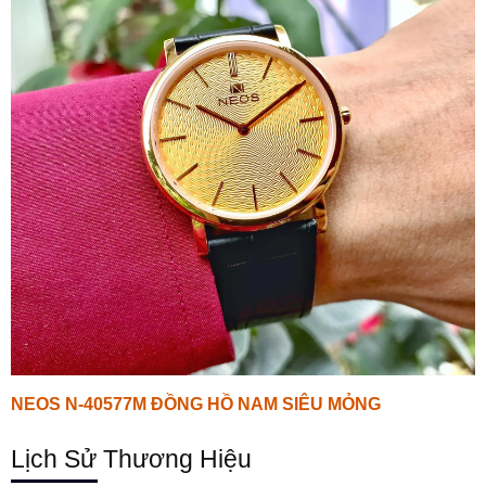
NEOS N-40577M ĐỒNG HỒ NAM SIÊU MỎNG
Lịch Sử Thương Hiệu