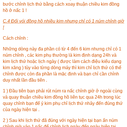
bước chỉnh lịch thứ bằng cách xoay thuận chiều kim đồng
hồ ở nấc 1 !
C.4 Đối vói đồng hồ nhiều kim nhưng chỉ có 1 núm chỉnh giờ
!
Cách chỉnh :
Những dòng này đa phần có từ 4 đến 6 kim nhưng chỉ có 1
núm chỉnh , các kim phụ thường là kim định dạng 24h và
kim lịch thứ hoặc lịch ngày ( được làm cách điệu kiểu dạng
kim xăng ) tùy vào từng dòng máy thì kim chỉ lịch thứ có thể
chỉnh được còn đa phần là mặc định và bạn chỉ cần chỉnh
duy nhất lần đầu tiên .
1 ) Đầu tiên bạn phải rút núm ra nấc chỉnh giờ ở ngoài cùng
và quay thuận chiều kim đồng hồ liên tục qua 24h trong lúc
quay chỉnh bạn để ý kim phụ chỉ lịch thứ nhảy đến đúng thứ
của ngày hiện tại .
2 ) Sau khi lịch thứ đã đúng với ngày hiện tại bạn ấn núm
chỉnh giờ vào 1 nấc để chỉnh lịch ngày đến ngày hiện tại ,