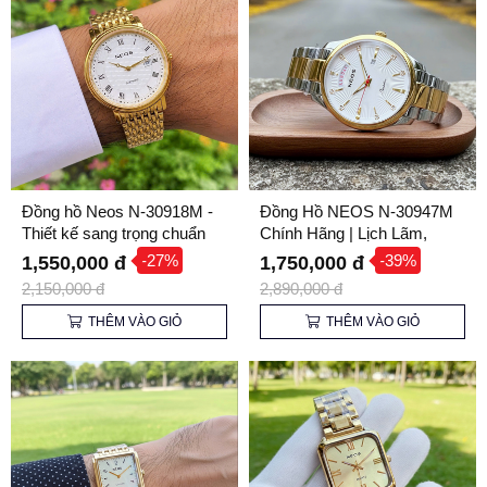
Đồng hồ Neos N-30918M -
Đồng Hồ NEOS N-30947M
Thiết kế sang trọng chuẩn
Chính Hãng | Lịch Lãm,
quý ông
Sang Trọng - Giá Tốt Nhất
-27%
-39%
1,550,000 đ
1,750,000 đ
2,150,000 đ
2,890,000 đ
THÊM VÀO GIỎ
THÊM VÀO GIỎ