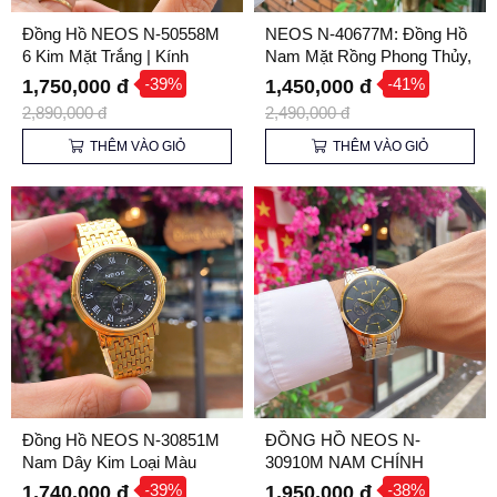
Đồng Hồ NEOS N-50558M
NEOS N-40677M: Đồng Hồ
6 Kim Mặt Trắng | Kính
Nam Mặt Rồng Phong Thủy,
Sapphire
Vỏ Vàng
-39%
-41%
1,750,000 đ
1,450,000 đ
2,890,000 đ
2,490,000 đ
THÊM VÀO GIỎ
THÊM VÀO GIỎ
Đồng Hồ NEOS N-30851M
ĐỒNG HỒ NEOS N-
Nam Dây Kim Loại Màu
30910M NAM CHÍNH
Vàng, Mặt Đen, Kính
HÃNG
-39%
-38%
1,740,000 đ
1,950,000 đ