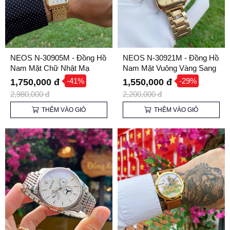
NEOS N-30905M - Đồng Hồ
NEOS N-30921M - Đồng Hồ
Nam Mặt Chữ Nhật Mạ
Nam Mặt Vuông Vàng Sang
Vàng, Kính Sapphire
Trọng, Kính Sapphire
-41%
-29%
1,750,000 đ
1,550,000 đ
2,980,000 đ
2,200,000 đ
THÊM VÀO GIỎ
THÊM VÀO GIỎ