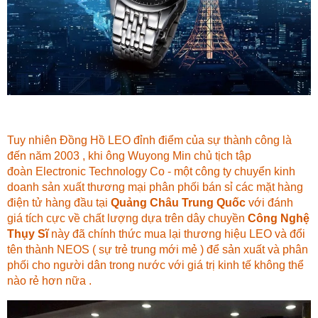
Tuy nhiên Đồng Hồ LEO đỉnh điểm của sự thành công là
đến năm 2003 , khi ông Wuyong Min chủ tịch tập
đoàn Electronic Technology Co - một công ty chuyển kinh
doanh sản xuất thương mại phân phối bán sỉ các mặt hàng
điện tử hàng đầu tại
Quảng Châu Trung Quốc
với đánh
giá tích cực về chất lượng dựa trên dây chuyền
Công Nghệ
Thụy Sĩ
này đã chính thức mua lại thương hiệu LEO và đổi
tên thành NEOS ( sự trẻ trung mới mẻ ) để sản xuất và phân
phối cho người dân trong nước với giá trị kinh tế không thể
nào rẻ hơn nữa .