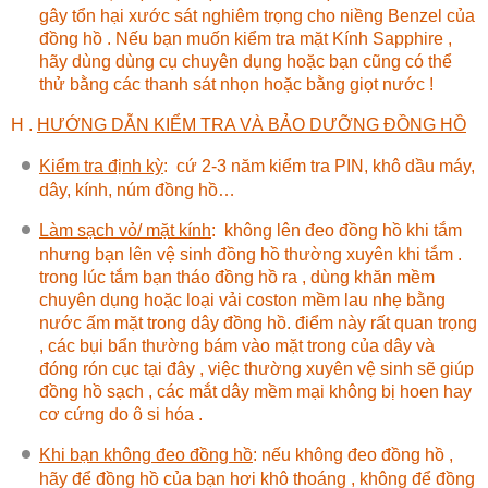
gây tổn hại xước sát nghiêm trọng cho niềng Benzel của
đồng hồ . Nếu bạn muốn kiểm tra mặt Kính Sapphire ,
hãy dùng dùng cụ chuyên dụng hoặc bạn cũng có thể
thử bằng các thanh sát nhọn hoặc bằng giọt nước !
H .
HƯỚNG DẪN KIỂM TRA VÀ BẢO DƯỠNG ĐỒNG HỒ
Kiểm tra định kỳ
:
cứ 2-3 năm kiểm tra PIN, khô dầu máy,
dây, kính, núm đồng hồ…
Làm sạch vỏ/ mặt kính
:
không lên đeo đồng hồ khi tắm
nhưng bạn lên vệ sinh đồng hồ thường xuyên khi tắm .
trong lúc tắm bạn tháo đồng hồ ra , dùng khăn mềm
chuyên dụng hoặc loại vải coston mềm lau nhẹ bằng
nước ấm mặt trong dây đồng hồ. điểm này rất quan trọng
, các bụi bẩn thường bám vào mặt trong của dây và
đóng rón cục tại đây , việc thường xuyên vệ sinh sẽ giúp
đồng hồ sạch , các mắt dây mềm mại không bị hoen hay
cơ cứng do ô si hóa .
Khi bạn không đeo đồng hồ
:
nếu không đeo đồng hồ ,
hãy để đồng hồ của bạn hơi khô thoáng , không để đồng