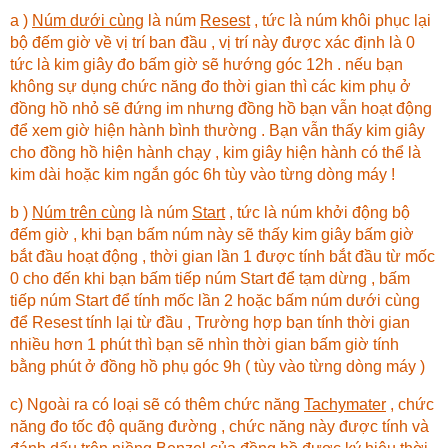
a )
Núm dưới cùng
là núm
Resest
, tức là núm khôi phục lại
bộ đếm giờ về vị trí ban đầu , vị trí này được xác định là 0
tức là kim giây đo bấm giờ sẽ hướng góc 12h . nếu bạn
không sự dụng chức năng đo thời gian thì các kim phụ ở
đồng hồ nhỏ sẽ đứng im nhưng đồng hồ bạn vẫn hoạt động
để xem giờ hiện hành bình thường . Bạn vẫn thấy kim giây
cho đồng hồ hiện hành chạy , kim giây hiện hành có thể là
kim dài hoặc kim ngắn góc 6h tùy vào từng dòng máy !
b )
Núm trên cùng
là núm
Start
, tức là núm khởi động bộ
đếm giờ , khi bạn bấm núm này sẽ thấy kim giây bấm giờ
bắt đầu hoạt động , thời gian lần 1 được tính bắt đầu từ mốc
0 cho đến khi bạn bấm tiếp núm Start để tạm dừng , bấm
tiếp núm Start để tính mốc lần 2 hoặc bấm núm dưới cùng
để Resest tính lại từ đầu , Trường hợp bạn tính thời gian
nhiều hơn 1 phút thì bạn sẽ nhìn thời gian bấm giờ tính
bằng phút ở đồng hồ phụ góc 9h ( tùy vào từng dòng máy )
c) Ngoài ra có loại sẽ có thêm chức năng
Tachymater
, chức
năng đo tốc độ quãng đường , chức năng này được tính và