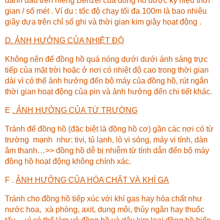
đánh dấu trên niềng Benzel của đồng hồ được ký hiệu thời
gian / số mét . Ví dụ : tốc độ chạy tối đa 100m là bao nhiêu
giây dựa trên chỉ số ghi và thời gian kim giây hoạt động .
D. ẢNH HƯỞNG CỦA NHIỆT ĐỘ
Không nên để đồng hồ quá nóng dưới dưới ánh sáng trực
tiếp của mặt trời hoặc ở nơi có nhiệt độ cao trong thời gian
dài vì có thể ảnh hưởng đến bộ máy của đồng hồ, rút ngắn
thời gian hoạt động của pin và ảnh hưởng đến chi tiết khác.
E
. ẢNH HƯỞNG CỦA TỪ TRƯỜNG
Tránh để đồng hồ (đặc biệt là đồng hồ cơ) gần các nơi có từ
trường mạnh như: tivi, tủ lạnh, lò vi sóng, máy vi tính, dàn
âm thanh…>> đồng hồ dễ bị nhiễm từ tính dẫn đến bộ máy
đồng hồ hoạt động không chính xác.
F .
ẢNH HƯỞNG CỦA HÓA CHẤT VÀ KHÍ GA
Tránh cho đồng hồ tiếp xúc với khí gas hay hóa chất như
nước hoa, xà phòng, axit, dung môi, thủy ngân hay thuốc