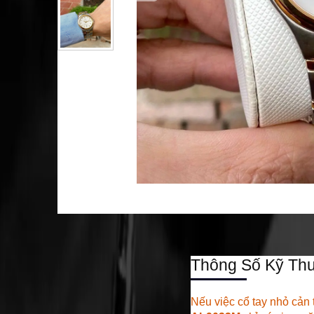
Thông Số Kỹ Thu
Nếu việc cổ tay nhỏ cản 