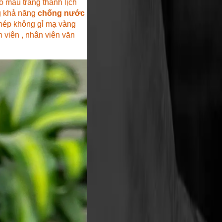
ố màu trắng thanh lịch
 khả năng
chống nước
hép không gỉ mạ vàng
 viên , nhân viên văn