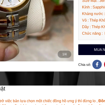
Size Mặt : 3
Kính : Sapphi
Kháng nước 
Vỏ : Thép Khô
Dây : Thép K
Chức năng : 
MUA 
1/4
Chia sẻ:
ật
trở việc bản lựa chọn một chiếc đồng hồ ưng ý thì đừng lo ,
Đồ