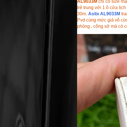
AL9033M
chỉ có size mặ
trẻ trung với 1 ô cửa lịc
30m.
Aolix AL9033M
tra
Pvd cùng mức giá vô cùn
phòng , công sở mà có c