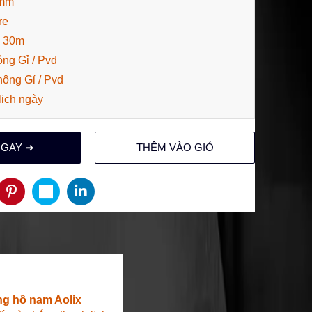
6mm
re
: 30m
ng Gỉ / Pvd
hông Gỉ / Pvd
lịch ngày
NGAY ➜
THÊM VÀO GIỎ
ng hồ nam
Aolix