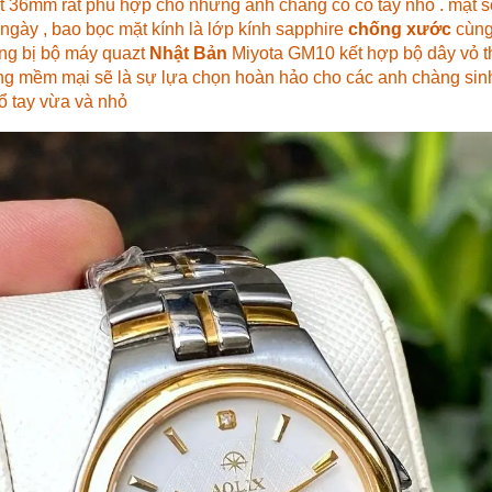
t 36mm rất phù hợp cho những anh chàng có cổ tay nhỏ . mặt s
h ngày , bao bọc mặt kính là lớp kính sapphire
chống xước
cùng
ng bị bộ máy quazt
Nhật Bản
Miyota GM10 kết hợp bộ dây vỏ t
g mềm mại sẽ là sự lựa chọn hoàn hảo cho các anh chàng sinh
ổ tay vừa và nhỏ