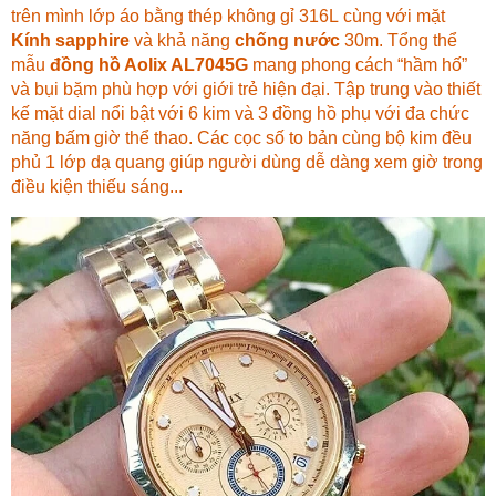
trên mình lớp áo bằng thép không gỉ 316L cùng với mặt
Kính sapphire
và khả năng
chống nước
30m. Tổng thể
mẫu
đồng hồ Aolix AL7045G
mang phong cách “hầm hố”
và bụi bặm phù hợp với giới trẻ hiện đại. Tập trung vào thiết
kế mặt dial nổi bật với 6 kim và 3 đồng hồ phụ với đa chức
năng bấm giờ thể thao. Các cọc số to bản cùng bộ kim đều
phủ 1 lớp dạ quang giúp người dùng dễ dàng xem giờ trong
điều kiện thiếu sáng...