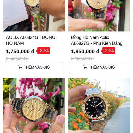
AOLIX AL6824G | ĐỒNG
Đồng Hồ Nam Aolix
HỒ NAM
AL6827G - Phụ Kiện Đẳng
Cấp Thể Hiện Phong Độ
-32%
-24%
1,750,000 đ
1,850,000 đ
Phái Mạnh
2,590,000 đ
2,450,000 đ
THÊM VÀO GIỎ
THÊM VÀO GIỎ