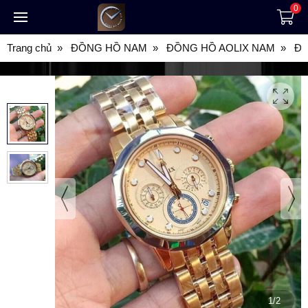
0
Trang chủ
ĐỒNG HỒ NAM
ĐỒNG HỒ AOLIX NAM
ĐỒ
1/2