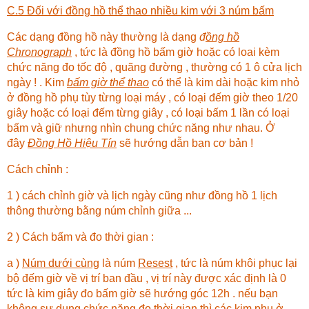
C.5 Đối với đồng hồ thể thao nhiều kim với 3 núm bấm
Các dạng đồng hồ này thường là dạng
đ
ồng hồ
Chronograph
, tức là đồng hồ bấm giờ hoặc có loai kèm
chức năng đo tốc độ , quãng đường , thường có 1 ô cửa lịch
ngày ! . Kim
bấm giờ thể thao
có thể là kim dài hoặc kim nhỏ
ở đồng hồ phụ tùy từng loại máy , có loại đếm giờ theo 1/20
giây hoặc có loại đếm từng giây , có loại bấm 1 lần có loại
bấm và giữ nhưng nhìn chung chức năng như nhau. Ở
đây
Đồng Hồ Hiệu Tín
sẽ hướng dẫn bạn cơ bản !
Cách chỉnh :
1 ) cách chỉnh giờ và lịch ngày cũng như đồng hồ 1 lịch
thông thường bằng núm chỉnh giữa ...
2 ) Cách bấm và đo thời gian :
a )
Núm dưới cùng
là núm
Resest
, tức là núm khôi phục lại
bộ đếm giờ về vị trí ban đầu , vị trí này được xác định là 0
tức là kim giây đo bấm giờ sẽ hướng góc 12h . nếu bạn
không sự dụng chức năng đo thời gian thì các kim phụ ở