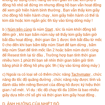
đồng hồ nhỏ sẽ đứng im nhưng đồng hồ bạn vẫn hoạt động
để xem giờ hiện hành bình thường . Bạn vẫn thấy kim giây
cho đồng hồ hiện hành chạy , kim giây hiện hành có thể là
kim dài hoặc kim ngắn góc 6h tùy vào từng dòng máy !
b )
Núm trên cùng
là núm
Start
, tức là núm khởi động bộ
đếm giờ , khi bạn bấm núm này sẽ thấy kim giây bấm giờ
bắt đầu hoạt động , thời gian lần 1 được tính bắt đầu từ mốc
0 cho đến khi bạn bấm tiếp núm Start để tạm dừng , bấm
tiếp núm Start để tính mốc lần 2 hoặc bấm núm dưới cùng
để Resest tính lại từ đầu , Trường hợp bạn tính thời gian
nhiều hơn 1 phút thì bạn sẽ nhìn thời gian bấm giờ tính
bằng phút ở đồng hồ phụ góc 9h ( tùy vào từng dòng máy )
c) Ngoài ra có loại sẽ có thêm chức năng
Tachymater
, chức
năng đo tốc độ quãng đường , chức năng này được tính và
đánh dấu trên niềng Benzel của đồng hồ được ký hiệu thời
gian / số mét . Ví dụ : tốc độ chạy tối đa 100m là bao nhiêu
giây dựa trên chỉ số ghi và thời gian kim giây hoạt động .
D. ẢNH HƯỞNG CỦA NHIỆT ĐỘ