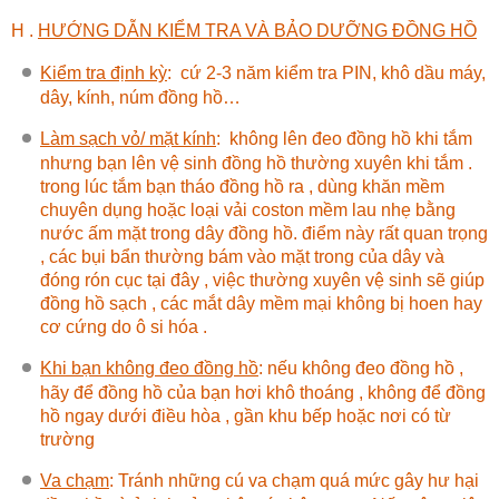
H .
HƯỚNG DẪN KIỂM TRA VÀ BẢO DƯỠNG ĐỒNG HỒ
Kiểm tra định kỳ
:
cứ 2-3 năm kiểm tra PIN, khô dầu máy,
dây, kính, núm đồng hồ…
Làm sạch vỏ/ mặt kính
:
không lên đeo đồng hồ khi tắm
nhưng bạn lên vệ sinh đồng hồ thường xuyên khi tắm .
trong lúc tắm bạn tháo đồng hồ ra , dùng khăn mềm
chuyên dụng hoặc loại vải coston mềm lau nhẹ bằng
nước ấm mặt trong dây đồng hồ. điểm này rất quan trọng
, các bụi bẩn thường bám vào mặt trong của dây và
đóng rón cục tại đây , việc thường xuyên vệ sinh sẽ giúp
đồng hồ sạch , các mắt dây mềm mại không bị hoen hay
cơ cứng do ô si hóa .
Khi bạn không đeo đồng hồ
:
nếu không đeo đồng hồ ,
hãy để đồng hồ của bạn hơi khô thoáng , không để đồng
hồ ngay dưới điều hòa , gần khu bếp hoặc nơi có từ
trường
Va chạm
: Tránh những cú va chạm quá mức gây hư hại