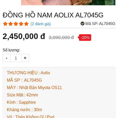
ĐỒNG HỒ NAM AOLIX AL7045G
Mã SP:
AL7045G
(
2
đánh giá
)
2,450,000 đ
3,090,000 đ
-20%
Số lượng:
-
+
THƯƠNG HIỆU : Aolix
MÃ SP : AL7045G
MÁY : Nhật Bản Miyota OS11
Size Mặt : 42mm
Kính : Sapphire
Kháng nước : 30m
Vỏ : Thép Không Gỉ / Pvd