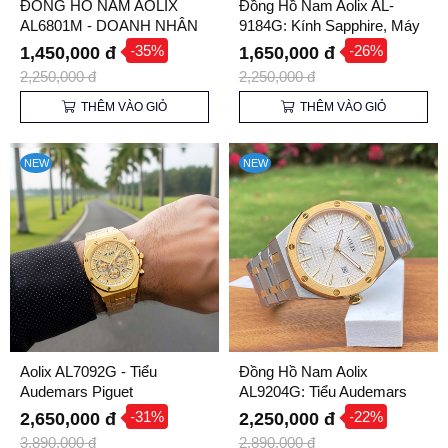
ĐỒNG HỒ NAM AOLIX
Đồng Hồ Nam Aolix AL-
AL6801M - DOANH NHÂN
9184G: Kính Sapphire, Máy
LỊCH LÃM
Nhật, Giá Cực Tốt
-35%
-26%
1,450,000 đ
1,650,000 đ
2,250,000 đ
2,250,000 đ
THÊM VÀO GIỎ
THÊM VÀO GIỎ
NEW
NEW
Aolix AL7092G - Tiểu
Đồng Hồ Nam Aolix
Audemars Piguet
AL9204G: Tiểu Audemars
Piguet Của Giới Bình Dân
-31%
-22%
2,650,000 đ
2,250,000 đ
3,890,000 đ
2,890,000 đ