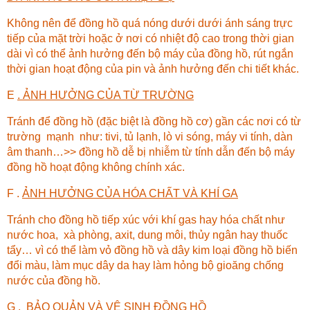
Không nên để đồng hồ quá nóng dưới dưới ánh sáng trực
tiếp của mặt trời hoặc ở nơi có nhiệt độ cao trong thời gian
dài vì có thể ảnh hưởng đến bộ máy của đồng hồ, rút ngắn
thời gian hoạt động của pin và ảnh hưởng đến chi tiết khác.
E
. ẢNH HƯỞNG CỦA TỪ TRƯỜNG
Tránh để đồng hồ (đặc biệt là đồng hồ cơ) gần các nơi có từ
trường mạnh như: tivi, tủ lạnh, lò vi sóng, máy vi tính, dàn
âm thanh…>> đồng hồ dễ bị nhiễm từ tính dẫn đến bộ máy
đồng hồ hoạt động không chính xác.
F .
ẢNH HƯỞNG CỦA HÓA CHẤT VÀ KHÍ GA
Tránh cho đồng hồ tiếp xúc với khí gas hay hóa chất như
nước hoa, xà phòng, axit, dung môi, thủy ngân hay thuốc
tẩy… vì có thể làm vỏ đồng hồ và dây kim loại đồng hồ biến
đổi màu, làm mục dây da hay làm hỏng bộ gioăng chống
nước của đồng hồ.
G .
BẢO QUẢN VÀ VỆ SINH ĐỒNG HỒ