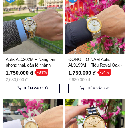
Aolix AL9202M – Nâng tầm
ĐỒNG HỒ NAM Aolix
phong thái, dẫn lối thành
AL9199M – Tiểu Royal Oak -
công
Giá Sinh Viên
-34%
-34%
1,750,000 đ
1,750,000 đ
2,680,000 đ
2,680,000 đ
THÊM VÀO GIỎ
THÊM VÀO GIỎ