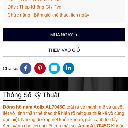
Dây : Thép Không Gỉ / Pvd
Chức năng : Bấm giờ thể thao, lịch ngày
MUA NGAY ➜
THÊM VÀO GIỎ
Chia sẻ:
Thông Số Kỹ Thuật
Đồng hồ nam
Aolix AL7045G
toát ra vẻ mạnh mẽ và quyết
liệt với tinh thần thể thao thể hiện rõ nét qua thiết kế vô cùng
đặc biệt. Những đường nét khỏe khoắn, góc cạnh từ dây
đeo, vành cho tới chi tiết trên mặt số.
Aolix AL7045G
Khoác