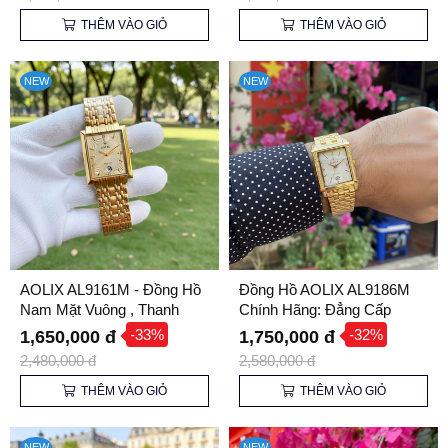
THÊM VÀO GIỎ
THÊM VÀO GIỎ
NEW
NEW
AOLIX AL9161M - Đồng Hồ
Đồng Hồ AOLIX AL9186M
Nam Mặt Vuông , Thanh
Chính Hãng: Đẳng Cấp
Lịch Cho Quý Ông
Sang Trọng Cho Phái Mạnh
-33%
-32%
1,650,000 đ
1,750,000 đ
2,480,000 đ
2,580,000 đ
THÊM VÀO GIỎ
THÊM VÀO GIỎ
NEW
NEW