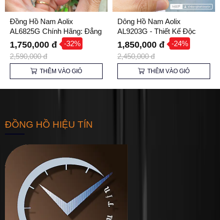
Đồng Hồ Nam Aolix
Dông Hồ Nam Aolix
AL6825G Chính Hãng: Đẳng
AL9203G - Thiết Kế Độc
Cấp Sang Trọng, Nổi Bật Cá
Đáo, Thu Hút Mọi Ánh Nhìn
-32%
-24%
1,750,000 đ
1,850,000 đ
Tính
2,590,000 đ
2,450,000 đ
THÊM VÀO GIỎ
THÊM VÀO GIỎ
ĐỒNG HỒ HIỆU TÍN