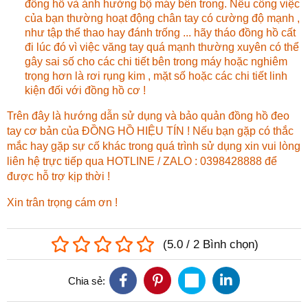
đồng hồ và ảnh hưởng bộ máy bên trong. Nếu công việc
của bạn thường hoạt động chân tay có cường độ mạnh ,
như tập thể thao hay đánh trống ... hãy tháo đồng hồ cất
đi lúc đó vì việc văng tay quá mạnh thường xuyên có thể
gây sai số cho các chi tiết bên trong máy hoặc nghiêm
trọng hơn là rơi rụng kim , mặt số hoặc các chi tiết linh
kiện đối với đồng hồ cơ !
Trên đây là hướng dẫn sử dụng và bảo quản đồng hồ đeo
tay cơ bản của ĐỒNG HỒ HIỆU TÍN ! Nếu bạn gặp có thắc
mắc hay gặp sự cố khác trong quá trình sử dụng xin vui lòng
liên hệ trực tiếp qua HOTLINE / ZALO : 0398428888 để
được hỗ trợ kịp thời !
Xin trân trọng cám ơn !
(
5.0
/
2
Bình chọn
)
Chia sẻ: