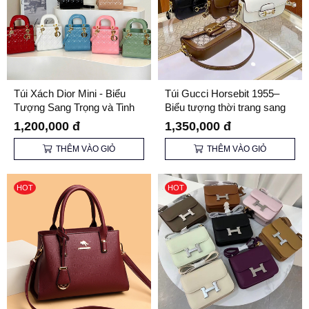
Túi Xách Dior Mini - Biểu
Túi Gucci Horsebit 1955–
Tượng Sang Trọng và Tinh
Biểu tượng thời trang sang
Tế
trọng và đẳng cấp
1,200,000 đ
1,350,000 đ
THÊM VÀO GIỎ
THÊM VÀO GIỎ
HOT
HOT