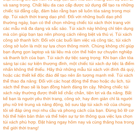
và sang trọng. Chất liệu da cao cấp được sử dụng để tạo ra những
chiếc túi đẳng cấp, đảm bảo rằng bạn sẽ luôn tỏa sáng trong mọi
dịp. Túi xách thời trang dạo phố: Đối với những buổi dạo phố
thường ngày, bạn có thể chọn những chiếc túi xách thời trang với
các mẫu mã đa dạng và sắc sảo. Túi xách này không chỉ tiện dụng
mà còn giúp bạn tạo nên phong cách riêng biệt và thú vị. Túi xách
công sở thanh lịch: Đối với các buổi làm việc và công tác, túi xách
công sở luôn là một sự lựa chọn thông minh. Chúng không chỉ giúp
bạn đựng gọn laptop và tài liệu mà còn thể hiện sự chuyên nghiệp
và thanh lịch của bạn. Túi xách dự tiệc sang trọng: Khi bạn cần tỏa
sáng tại các sự kiện thượng đỉnh, một chiếc túi xách dự tiệc là điểm
nhấn không thể thiếu. Hãy thử những mẫu túi xách với đính đá quý,
hoặc các thiết kế độc đáo để tạo nên ấn tượng mạnh mẽ. Túi xách
thể thao đa năng: Đối với các hoạt động thể thao hoặc du lịch, túi
xách thể thao sẽ là bạn đồng hành đáng tin cậy. Những chiếc túi
xách này thường được thiết kế chắc chắn, tiện lợi và đa năng. Bất
kể bạn là người yêu thời trang, công sở, hay đơn giản chỉ là người
phụ nữ trẻ trung và năng động, bộ sưu tập túi xách nữ của chúng
tôi sẽ đáp ứng mọi nhu cầu và phong cách của bạn. Đừng bỏ lỡ cơ
hội thể hiện bản thân và thể hiện sự tự tin thông qua việc lựa chọn
túi xách phù hợp. Đặt hàng ngay hôm nay và cùng thăng hoa trong
thế giới thời trang!