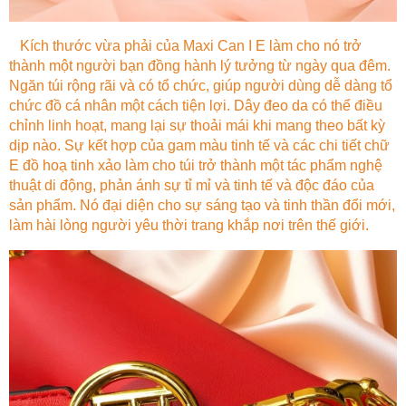
Kích thước vừa phải của Maxi Can I E làm cho nó trở
thành một người bạn đồng hành lý tưởng từ ngày qua đêm.
Ngăn túi rộng rãi và có tổ chức, giúp người dùng dễ dàng tổ
chức đồ cá nhân một cách tiện lợi. Dây đeo da có thể điều
chỉnh linh hoạt, mang lại sự thoải mái khi mang theo bất kỳ
dịp nào. Sự kết hợp của gam màu tinh tế và các chi tiết chữ
E đồ hoạ tinh xảo làm cho túi trở thành một tác phẩm nghệ
thuật di động, phản ánh sự tỉ mỉ và tinh tế và độc đáo của
sản phẩm. Nó đại diện cho sự sáng tạo và tinh thần đổi mới,
làm hài lòng người yêu thời trang khắp nơi trên thế giới.