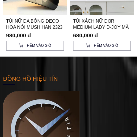
TÚI NỮ DA BÓNG DECO
TÚI XÁCH NỮ Di0R
HOA NỔI MUSHIHAN 2323
MEDIUM LADY D-JOY MÃ
CHÍNH HÃNG
3003
980,000 đ
680,000 đ
THÊM VÀO GIỎ
THÊM VÀO GIỎ
ĐỒNG HỒ HIỆU TÍN