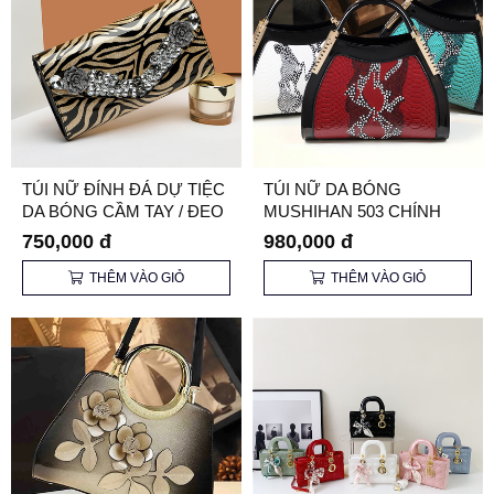
TÚI NỮ ĐÍNH ĐÁ DỰ TIỆC
TÚI NỮ DA BÓNG
DA BÓNG CẦM TAY / ĐEO
MUSHIHAN 503 CHÍNH
CHÉO
HÃNG
750,000 đ
980,000 đ
THÊM VÀO GIỎ
THÊM VÀO GIỎ