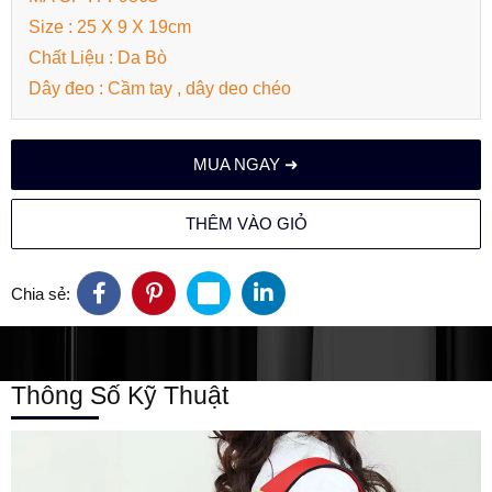
Size : 25 X 9 X 19cm
Chất Liệu : Da Bò
Dây đeo : Cầm tay , dây deo chéo
MUA NGAY ➜
THÊM VÀO GIỎ
Chia sẻ:
Thông Số Kỹ Thuật