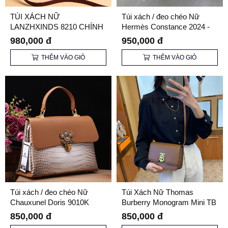
TÚI XÁCH NỮ
Túi xách / đeo chéo Nữ
LANZHXINDS 8210 CHÍNH
Hermès Constance 2024 -
HÃNG
20cm
980,000 đ
950,000 đ
THÊM VÀO GIỎ
THÊM VÀO GIỎ
Túi xách / đeo chéo Nữ
Túi Xách Nữ Thomas
Chauxunel Doris 9010K
Burberry Monogram Mini TB
Chính Hãng
850,000 đ
850,000 đ