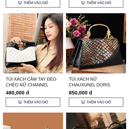
THÊM VÀO GIỎ
THÊM VÀO GIỎ
TÚI XÁCH CẦM TAY ĐEO
TÚI XÁCH NỮ
CHÉO NỮ CHANNEL
CHAUXUNEL DORIS
CHẦN TRÁM 31 BAG
CD6989 CHÍNH HÃNG
480,000 đ
850,000 đ
THÊM VÀO GIỎ
THÊM VÀO GIỎ