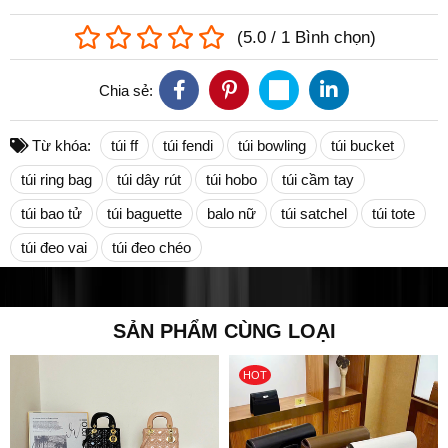
(
5.0
/
1
Bình chọn
)
Chia sẻ:
Từ khóa:
túi ff
túi fendi
túi bowling
túi bucket
túi ring bag
túi dây rút
túi hobo
túi cầm tay
túi bao tử
túi baguette
balo nữ
túi satchel
túi tote
túi đeo vai
túi đeo chéo
SẢN PHẨM CÙNG LOẠI
HOT