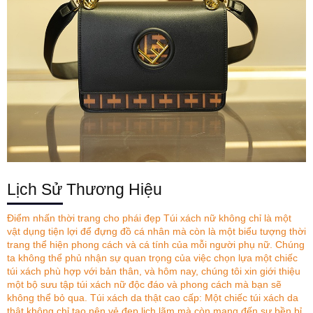
Lịch Sử Thương Hiệu
Điểm nhấn thời trang cho phái đẹp Túi xách nữ không chỉ là một
vật dụng tiện lợi để đựng đồ cá nhân mà còn là một biểu tượng thời
trang thể hiện phong cách và cá tính của mỗi người phụ nữ. Chúng
ta không thể phủ nhận sự quan trọng của việc chọn lựa một chiếc
túi xách phù hợp với bản thân, và hôm nay, chúng tôi xin giới thiệu
một bộ sưu tập túi xách nữ độc đáo và phong cách mà bạn sẽ
không thể bỏ qua. Túi xách da thật cao cấp: Một chiếc túi xách da
thật không chỉ tạo nên vẻ đẹp lịch lãm mà còn mang đến sự bền bỉ