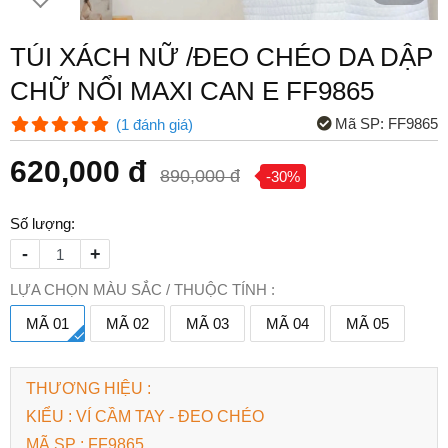
TÚI XÁCH NỮ /ĐEO CHÉO DA DẬP
CHỮ NỔI MAXI CAN E FF9865
Mã SP:
FF9865
(
1
đánh giá
)
620,000 đ
890,000 đ
-30%
Số lượng:
-
+
LỰA CHỌN MÀU SẮC / THUỘC TÍNH :
MÃ 01
MÃ 02
MÃ 03
MÃ 04
MÃ 05
THƯƠNG HIỆU :
KIỂU : VÍ CẦM TAY - ĐEO CHÉO
MÃ SP : FF9865