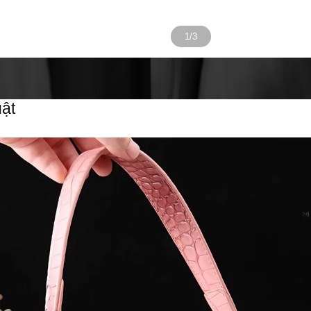
1/3
ật