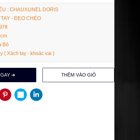
ỆU : CHAUXUNEL DORIS
 TAY - ĐEO CHÉO
978
5cm
a Bò
 ( Xách tay - khoác vai )
NGAY ➜
THÊM VÀO GIỎ