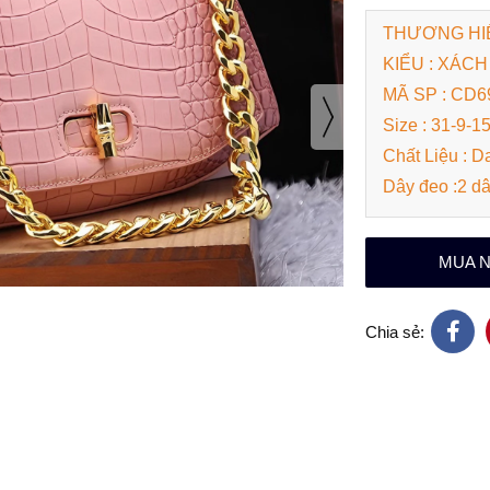
THƯƠNG HI
KIỂU : XÁCH
MÃ SP : CD6
Size : 31-9-1
Chất Liệu : D
Dây đeo :2 dây
MUA 
Chia sẻ: