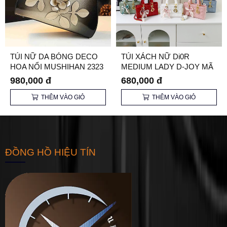
TÚI NỮ DA BÓNG DECO
TÚI XÁCH NỮ Di0R
HOA NỔI MUSHIHAN 2323
MEDIUM LADY D-JOY MÃ
CHÍNH HÃNG
3003
980,000 đ
680,000 đ
THÊM VÀO GIỎ
THÊM VÀO GIỎ
ĐỒNG HỒ HIỆU TÍN