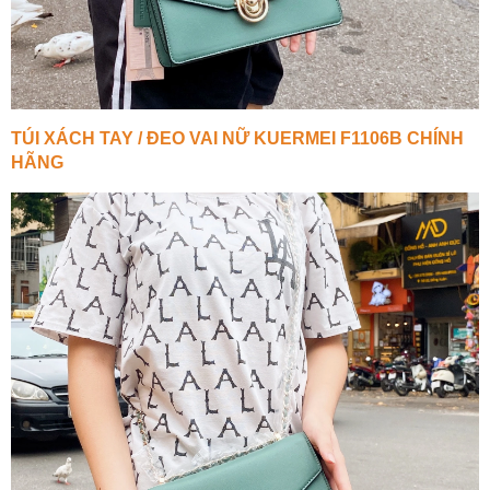
TÚI XÁCH TAY / ĐEO VAI NỮ KUERMEI F1106B CHÍNH
HÃNG