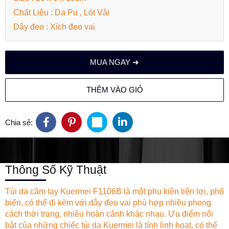
Chất Liệu : Da Pu , Lót Vải
Dây đeo : Xích đeo vai
MUA NGAY ➜
THÊM VÀO GIỎ
Chia sẻ:
Thông Số Kỹ Thuật
Túi da cầm tay Kuermei F1106B là một phụ kiện tiện lợi, phổ
biến, có thể đi kèm với dây đeo vai phù hợp nhiều phong
cách thời trang, nhiều hoàn cảnh khác nhau. Ưu điểm nổi
bật của những chiếc túi da Kuermei là tính linh hoạt, có thể