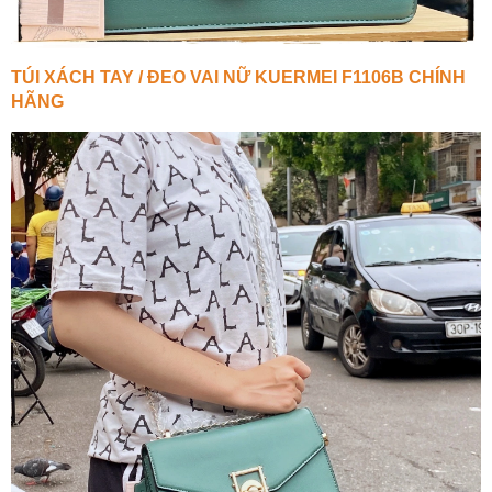
TÚI XÁCH TAY / ĐEO VAI NỮ KUERMEI F1106B CHÍNH
HÃNG