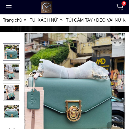
0
Trang chủ
TÚI XÁCH NỮ
TÚI CẦM TAY / ĐEO VAI NỮ K
1/4