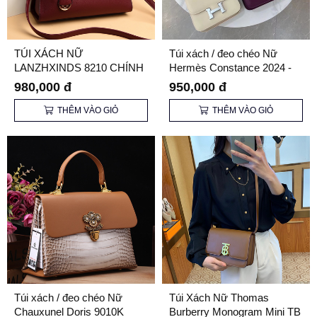
TÚI XÁCH NỮ
Túi xách / đeo chéo Nữ
LANZHXINDS 8210 CHÍNH
Hermès Constance 2024 -
HÃNG
20cm
980,000 đ
950,000 đ
THÊM VÀO GIỎ
THÊM VÀO GIỎ
Túi xách / đeo chéo Nữ
Túi Xách Nữ Thomas
Chauxunel Doris 9010K
Burberry Monogram Mini TB