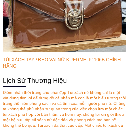
TÚI XÁCH TAY / ĐEO VAI NỮ KUERMEI F1106B CHÍNH
HÃNG
Lịch Sử Thương Hiệu
Điểm nhấn thời trang cho phái đẹp Túi xách nữ không chỉ là một
vật dụng tiện lợi để đựng đồ cá nhân mà còn là một biểu tượng thời
trang thể hiện phong cách và cá tính của mỗi người phụ nữ. Chúng
ta không thể phủ nhận sự quan trọng của việc chọn lựa một chiếc
túi xách phù hợp với bản thân, và hôm nay, chúng tôi xin giới thiệu
một bộ sưu tập túi xách nữ độc đáo và phong cách mà bạn sẽ
không thể bỏ qua. Túi xách da thật cao cấp: Một chiếc túi xách da