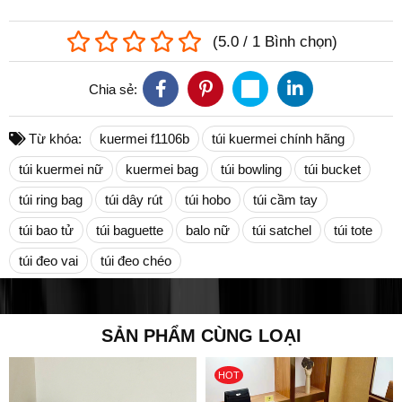
(
5.0
/
1
Bình chọn
)
Chia sẻ:
Từ khóa:
kuermei f1106b
túi kuermei chính hãng
túi kuermei nữ
kuermei bag
túi bowling
túi bucket
túi ring bag
túi dây rút
túi hobo
túi cầm tay
túi bao tử
túi baguette
balo nữ
túi satchel
túi tote
túi đeo vai
túi đeo chéo
SẢN PHẨM CÙNG LOẠI
HOT