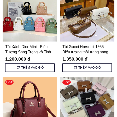
Túi Xách Dior Mini - Biểu
Túi Gucci Horsebit 1955–
Tượng Sang Trọng và Tinh
Biểu tượng thời trang sang
Tế
trọng và đẳng cấp
1,200,000 đ
1,350,000 đ
THÊM VÀO GIỎ
THÊM VÀO GIỎ
HOT
HOT