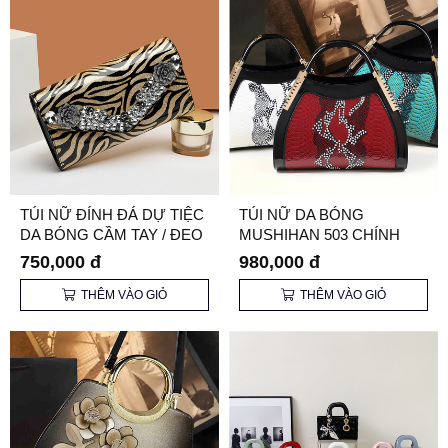
TÚI NỮ ĐÍNH ĐÁ DỰ TIỆC
TÚI NỮ DA BÓNG
DA BÓNG CẦM TAY / ĐEO
MUSHIHAN 503 CHÍNH
CHÉO
HÃNG
750,000 đ
980,000 đ
THÊM VÀO GIỎ
THÊM VÀO GIỎ