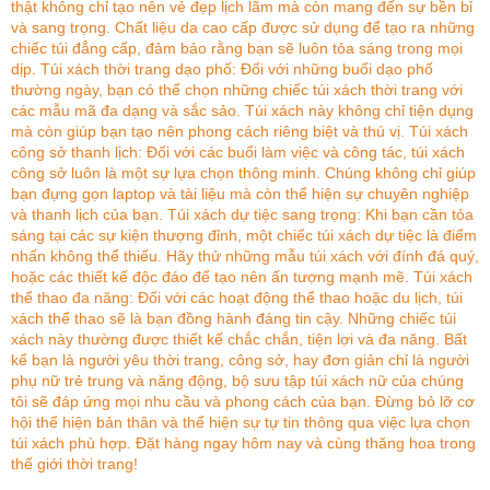
thật không chỉ tạo nên vẻ đẹp lịch lãm mà còn mang đến sự bền bỉ
và sang trọng. Chất liệu da cao cấp được sử dụng để tạo ra những
chiếc túi đẳng cấp, đảm bảo rằng bạn sẽ luôn tỏa sáng trong mọi
dịp. Túi xách thời trang dạo phố: Đối với những buổi dạo phố
thường ngày, bạn có thể chọn những chiếc túi xách thời trang với
các mẫu mã đa dạng và sắc sảo. Túi xách này không chỉ tiện dụng
mà còn giúp bạn tạo nên phong cách riêng biệt và thú vị. Túi xách
công sở thanh lịch: Đối với các buổi làm việc và công tác, túi xách
công sở luôn là một sự lựa chọn thông minh. Chúng không chỉ giúp
bạn đựng gọn laptop và tài liệu mà còn thể hiện sự chuyên nghiệp
và thanh lịch của bạn. Túi xách dự tiệc sang trọng: Khi bạn cần tỏa
sáng tại các sự kiện thượng đỉnh, một chiếc túi xách dự tiệc là điểm
nhấn không thể thiếu. Hãy thử những mẫu túi xách với đính đá quý,
hoặc các thiết kế độc đáo để tạo nên ấn tượng mạnh mẽ. Túi xách
thể thao đa năng: Đối với các hoạt động thể thao hoặc du lịch, túi
xách thể thao sẽ là bạn đồng hành đáng tin cậy. Những chiếc túi
xách này thường được thiết kế chắc chắn, tiện lợi và đa năng. Bất
kể bạn là người yêu thời trang, công sở, hay đơn giản chỉ là người
phụ nữ trẻ trung và năng động, bộ sưu tập túi xách nữ của chúng
tôi sẽ đáp ứng mọi nhu cầu và phong cách của bạn. Đừng bỏ lỡ cơ
hội thể hiện bản thân và thể hiện sự tự tin thông qua việc lựa chọn
túi xách phù hợp. Đặt hàng ngay hôm nay và cùng thăng hoa trong
thế giới thời trang!