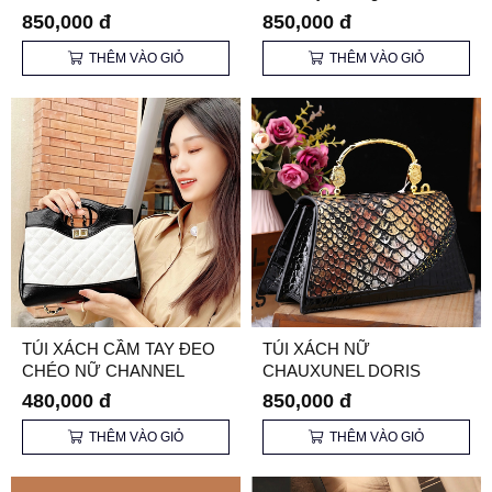
Chính Hãng
850,000 đ
850,000 đ
THÊM VÀO GIỎ
THÊM VÀO GIỎ
TÚI XÁCH CẦM TAY ĐEO
TÚI XÁCH NỮ
CHÉO NỮ CHANNEL
CHAUXUNEL DORIS
CHẦN TRÁM 31 BAG
CD6989 CHÍNH HÃNG
480,000 đ
850,000 đ
THÊM VÀO GIỎ
THÊM VÀO GIỎ