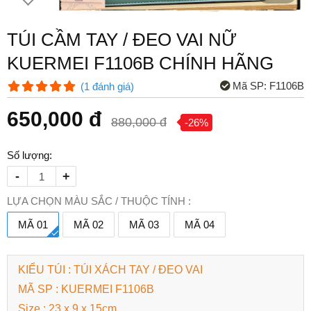
TÚI CẦM TAY / ĐEO VAI NỮ
KUERMEI F1106B CHÍNH HÃNG
Mã SP:
F1106B
(
1
đánh giá
)
650,000 đ
880,000 đ
-26%
Số lượng:
-
+
LỰA CHỌN MÀU SẮC / THUỘC TÍNH :
MÃ 01
MÃ 02
MÃ 03
MÃ 04
KIỂU TÚI : TÚI XÁCH TAY / ĐEO VAI
MÃ SP : KUERMEI F1106B
Size : 23 x 9 x 15cm