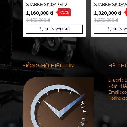
STARKE SK024PM-V
STARKE SK024
-20%
1,160,000 đ
1,320,000 đ
1,450,000 đ
1,650,000 đ
THÊM VÀO GIỎ
THÊM V
ĐỒNG HỒ HIỆU TÍN
HỆ TH
Địa chỉ :
kiếm - HÀ
Email : d
Hotline /z