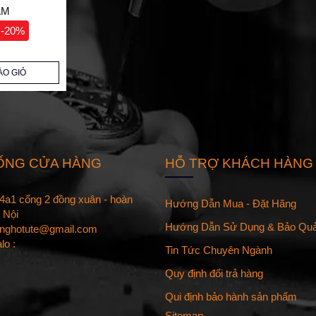
AM
-20%
ÀO GIỎ
ỐNG CỬA HÀNG
HỖ TRỢ KHÁCH HÀNG
 14a1 cổng 2 đồng xuân - hoàn
Hướng Dẫn Mua - Đặt Hãng
 Nội
Hướng Dẫn Sử Dụng & Bảo Qu
onghotute@gmail.com
alo :
Tin Tức Chuyên Ngành
Quy định đổi trả hàng
Qui định bảo hành sản phẩm
Sitemap