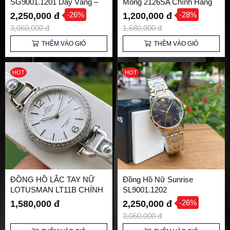
SG9001.1201 Dây Vàng –
Mỏng 2126SA Chính Hãng
Nâng tầm Phong cách Lịch
-26%
-28%
2,250,000 đ
1,200,000 đ
lãm
3,060,000 đ
1,680,000 đ
THÊM VÀO GIỎ
THÊM VÀO GIỎ
HOT
HOT
ĐỒNG HỒ LẮC TAY NỮ
Đồng Hồ Nữ Sunrise
LOTUSMAN LT11B CHÍNH
SL9001.1202
HÃNG
-26%
1,580,000 đ
2,250,000 đ
3,060,000 đ