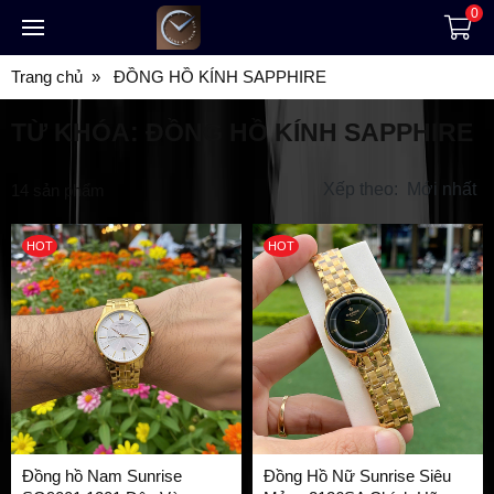
0
Trang chủ
ĐỒNG HỒ KÍNH SAPPHIRE
TỪ KHÓA:
ĐỒNG HỒ KÍNH SAPPHIRE
Xếp theo:
Mới nhất
14
sản phẩm
HOT
HOT
Đồng hồ Nam Sunrise
Đồng Hồ Nữ Sunrise Siêu