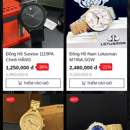
Đồng Hồ Sunrise 1119PA
Đồng Hồ Nam Lotusman
Chính HÃNG
M745A.SGW
-36%
-21%
1,250,000 đ
2,480,000 đ
1,980,000 đ
3,150,000 đ
THÊM VÀO GIỎ
THÊM VÀO GIỎ
HOT
HOT