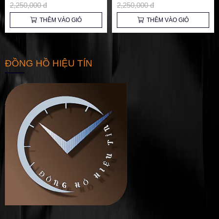
2,250,000 đ
2,250,000 đ
THÊM VÀO GIỎ
THÊM VÀO GIỎ
ĐỒNG HỒ HIỆU TÍN