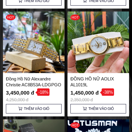
THÊM VÀO GIỎ
THÊM VÀO GIỎ
HOT
HOT
Đồng Hồ Nữ Alexandre
ĐỒNG HỒ NỮ AOLIX
Christie AC8B53A-LDGPGO
AL1019L
Chính Hãng – Sang Trọng
-18%
-38%
3,450,000 đ
1,450,000 đ
Với Thiết Kế Mặt Chữ Nhật
4,250,000 đ
2,350,000 đ
Cá Tính
THÊM VÀO GIỎ
THÊM VÀO GIỎ
HOT