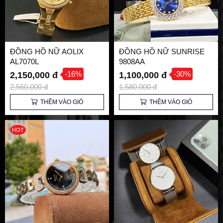
ĐỒNG HỒ NỮ AOLIX
ĐỒNG HỒ NỮ SUNRISE
AL7070L
9808AA
-16%
-30%
2,150,000 đ
1,100,000 đ
2,560,000 đ
1,580,000 đ
THÊM VÀO GIỎ
THÊM VÀO GIỎ
HOT