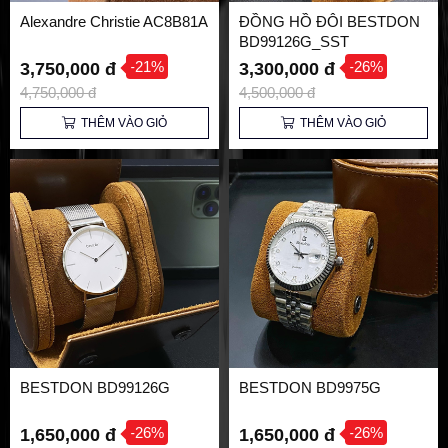
Alexandre Christie AC8B81A
ĐỒNG HỒ ĐÔI BESTDON
BD99126G_SST
-21%
-26%
3,750,000 đ
3,300,000 đ
4,750,000 đ
4,500,000 đ
THÊM VÀO GIỎ
THÊM VÀO GIỎ
BESTDON BD99126G
BESTDON BD9975G
-26%
-26%
1,650,000 đ
1,650,000 đ