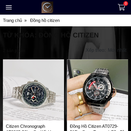
0
Trang chủ
Đồng hồ citizen
TỪ KHÓA:
ĐỒNG HỒ CITIZEN
Xếp theo:
Mới nhất
2
sản phẩm
Citizen Chronograph
Đồng Hồ Citizen AT0729-