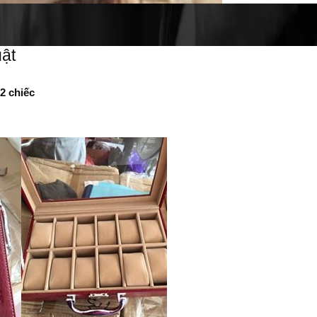
ật
2 chiếc