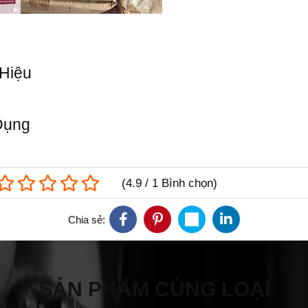
Hiệu
Dụng
(
4.9
/
1
Bình chọn
)
Chia sẻ:
SẢN PHẨM CÙNG LOẠI