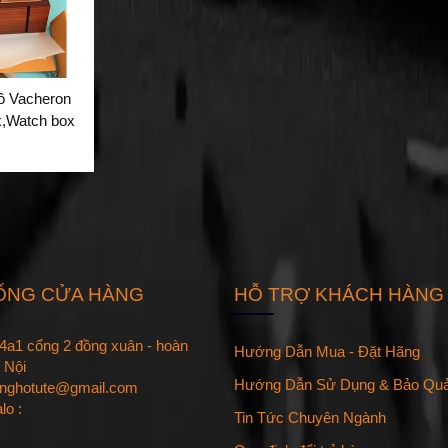
ồ Vacheron
x,Watch box
ỐNG CỬA HÀNG
HỖ TRỢ KHÁCH HÀNG
 14a1 cổng 2 đồng xuân - hoàn
Hướng Dẫn Mua - Đặt Hãng
 Nội
Hướng Dẫn Sử Dụng & Bảo Qu
onghotute@gmail.com
alo :
Tin Tức Chuyên Ngành