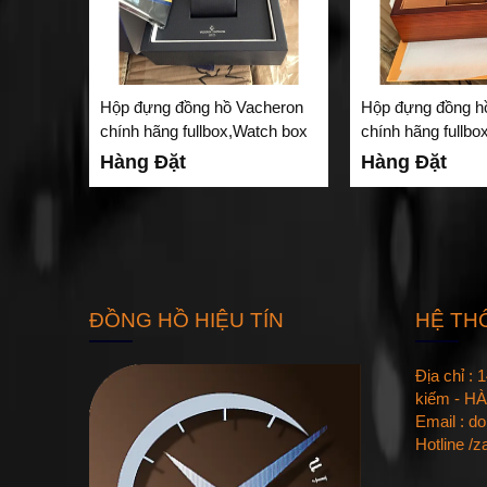
Hộp đựng đồng hồ Vacheron
Hộp đựng đồng h
chính hãng fullbox,Watch box
chính hãng fullbo
Vacheron VC-02
Vacheron VC-01
Hàng Đặt
Hàng Đặt
ĐỒNG HỒ HIỆU TÍN
HỆ TH
Địa chỉ :
kiếm - HÀ
Email : d
Hotline /z