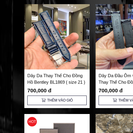
Dây Da Thay Thế Cho Đồng
Dây Da Đầu Ôm 
Hồ Bentley BL1869 ( size 21 )
Thay Thế Cho Đ
Cả Khoá
Bentley
700,000 đ
700,000 đ
THÊM VÀO GIỎ
THÊM V
HOT