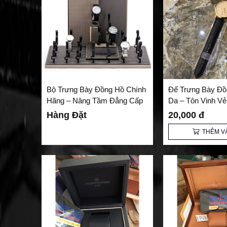
Bộ Trưng Bày Đồng Hồ Chính
Đế Trưng Bày Đồ
Hãng – Nâng Tầm Đẳng Cấp
Da – Tôn Vinh V
Cho Không Gian Kinh Doanh
Lịch và Đẳng Cấ
Hàng Đặt
20,000 đ
THÊM V