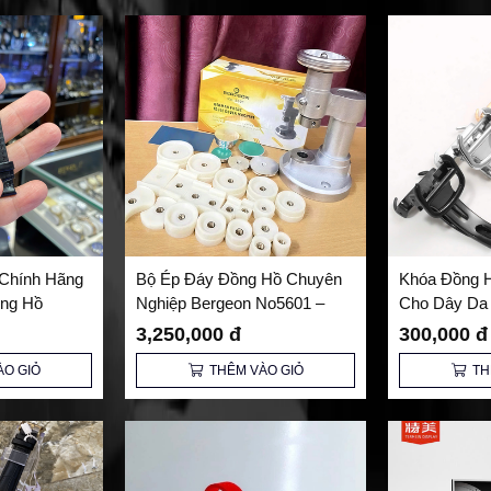
Chính Hãng
Bộ Ép Đáy Đồng Hồ Chuyên
Khóa Đồng H
ồng Hồ
Nghiệp Bergeon No5601 –
Cho Dây Da 
Giải Pháp Hoàn Hảo Cho Thợ
Kiện Thay T
3,250,000 đ
300,000 đ
Sửa Đồng Hồ
ÀO GIỎ
THÊM VÀO GIỎ
TH