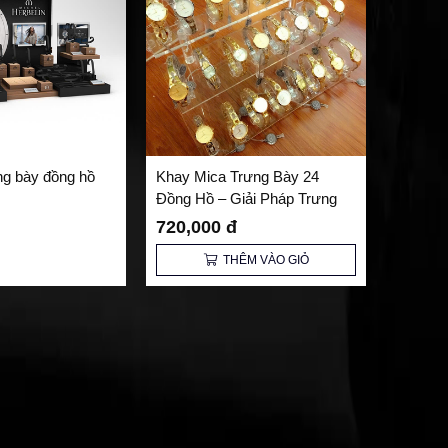
ng bày đồng hồ
Khay Mica Trưng Bày 24
Đồng Hồ – Giải Pháp Trưng
Bày Sang Trọng và Tiện Lợi
720,000 đ
THÊM VÀO GIỎ