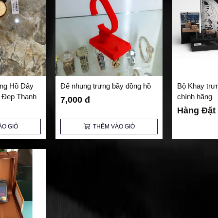
ng Hồ Dây
Đế nhung trưng bầy đồng hồ
Bộ Khay trư
ẻ Đẹp Thanh
chính hãng
7,000 đ
p
Hàng Đặt
ÀO GIỎ
THÊM VÀO GIỎ