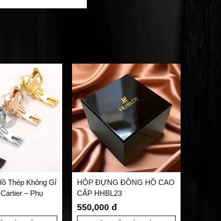
ồ Thép Không Gỉ
HỘP ĐỰNG ĐỒNG HỒ CAO
Cartier – Phụ
CẤP HHBL23
hế Cao Cấp
550,000 đ