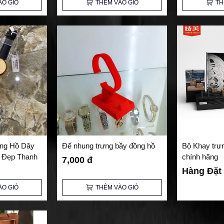
ÀO GIỎ
THÊM VÀO GIỎ
TH
ng Hồ Dây
Đế nhung trưng bầy đồng hồ
Bộ Khay trư
ẻ Đẹp Thanh
chính hãng
7,000 đ
p
Hàng Đặt
ÀO GIỎ
THÊM VÀO GIỎ