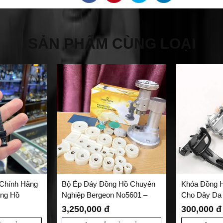
SẢN PHẨM CÙNG LOẠI
Chính Hãng
Bộ Ép Đáy Đồng Hồ Chuyên
Khóa Đồng H
ồng Hồ
Nghiệp Bergeon No5601 –
Cho Dây Da 
Giải Pháp Hoàn Hảo Cho Thợ
Kiện Thay T
3,250,000 đ
300,000 đ
Sửa Đồng Hồ