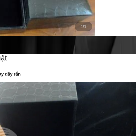
1/1
ật
y dây rắn