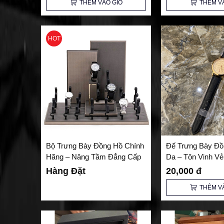
THÊM VÀO GIỎ
THÊM V
HOT
Bộ Trưng Bày Đồng Hồ Chính
Đế Trưng Bày Đồ
Hãng – Nâng Tầm Đẳng Cấp
Da – Tôn Vinh V
Cho Không Gian Kinh Doanh
Lịch và Đẳng Cấ
Hàng Đặt
20,000 đ
THÊM V