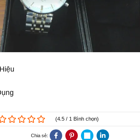
Hiệu
Dụng
(
4.5
/
1
Bình chọn
)
Chia sẻ: