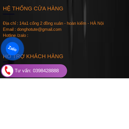
HỆ THỐNG CỬA HÀNG
Địa chỉ : 14a1 cổng 2 đồng xuân - hoàn kiếm - HÀ Nội
Email : donghotute@gmail.com
Hotline /zalo :
Zalo
HỖ TRỢ KHÁCH HÀNG
Tư vấn: 0398428888
Hướng Dẫn Mua - Đặt Hãng
Hướng Dẫn Sử Dụng & Bảo Quản
Tin Tức Chuyên Ngành
Quy định đổi trả hàng
Qui định bảo hành sản phẩm
Sitemap