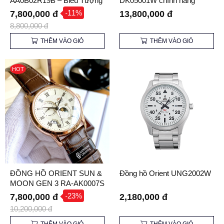
AA0B02R19B – Biểu Tượng
DK05001W chính hãng
Huyền Thoại Trở Lại
-11%
7,800,000 đ
13,800,000 đ
8,800,000 đ
THÊM VÀO GIỎ
THÊM VÀO GIỎ
HOT
ĐỒNG HỒ ORIENT SUN &
Đồng hồ Orient UNG2002W
MOON GEN 3 RA-AK0007S
-23%
7,800,000 đ
2,180,000 đ
10,200,000 đ