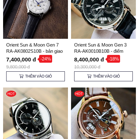
Orient Sun & Moon Gen 7
Orient Sun & Moon Gen 3
RA-AK0802S10B - bản giao
RA-AK0010B10B - điểm
hưởng thanh lịch
nhấn nâng tầm phong cách
-24%
-18%
7,400,000 đ
8,400,000 đ
cho các cuộc gặp gỡ đối tác
9,800,000 đ
10,300,000 đ
quan trọng
THÊM VÀO GIỎ
THÊM VÀO GIỎ
HOT
HOT