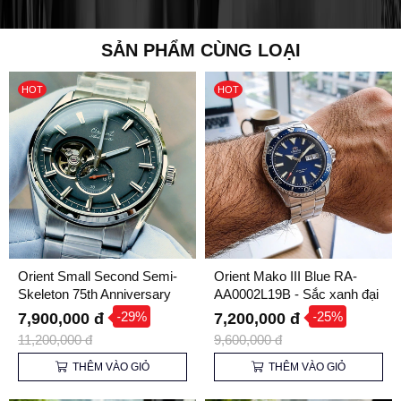
SẢN PHẨM CÙNG LOẠI
HOT
HOT
Orient Small Second Semi-
Orient Mako III Blue RA-
Skeleton 75th Anniversary
AA0002L19B - Sắc xanh đại
Limited Edition RA-
dương trên cổ tay
-29%
-25%
7,900,000 đ
7,200,000 đ
AR0012N30B - Phiên Bản
11,200,000 đ
9,600,000 đ
Giới Hạn chỉ 2800 Chiếc
toàn Thế giới
THÊM VÀO GIỎ
THÊM VÀO GIỎ