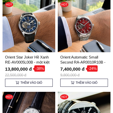
HOT
HOT
Orient Star Joker Hề Xanh
Orient Automatic Small
RE-AV0005L00B - một kiệt
Second RA-AR0010R10B -
tác nghệ thuật đương đại
tông màu độc hiếm đầy ma
-38%
-24%
13,800,000 đ
7,400,000 đ
mị !
22,500,000 đ
9,800,000 đ
THÊM VÀO GIỎ
THÊM VÀO GIỎ
HOT
HOT