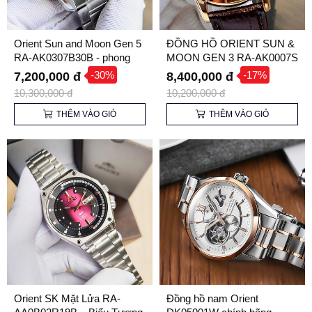
Orient Sun and Moon Gen 5
ĐỒNG HỒ ORIENT SUN &
RA-AK0307B30B - phong
MOON GEN 3 RA-AK0007S
cách đầy cuốn hút dành cho
-30%
-17%
7,200,000 đ
8,400,000 đ
quý ông hiện đại
10,300,000 đ
10,200,000 đ
THÊM VÀO GIỎ
THÊM VÀO GIỎ
Orient SK Mặt Lửa RA-
Đồng hồ nam Orient