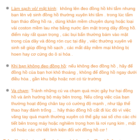
Làm sạch vỏ/ mặt kính
:
không lên đeo đồng hồ khi tắm nhưng
bạn lên vệ sinh đồng hồ thường xuyên khi tắm . trong lúc tắm
bạn tháo đồng hồ ra , dùng khăn mềm chuyên dụng hoặc loại
vải coston mềm lau nhẹ bằng nước ấm mặt trong dây đồng hồ.
điểm này rất quan trọng , các bụi bẩn thường bám vào mặt
trong của dây và đóng rón cục tại đây , việc thường xuyên vệ
sinh sẽ giúp đồng hồ sạch , các mắt dây mềm mại không bị
hoen hay cơ cứng do ô si hóa .
Khi bạn không đeo đồng hồ
:
nếu không đeo đồng hồ , hãy để
đồng hồ của bạn hơi khô thoáng , không để đồng hồ ngay dưới
điều hòa , gần khu bếp hoặc nơi có từ trường
Va chạm
: Tránh những cú va chạm quá mức gây hư hại đồng
hồ và ảnh hưởng bộ máy bên trong. Nếu công việc của bạn
thường hoạt động chân tay có cường độ mạnh , như tập thể
thao hay đánh trống ... hãy tháo đồng hồ cất đi lúc đó vì việc
văng tay quá mạnh thường xuyên có thể gây sai số cho các chi
tiết bên trong máy hoặc nghiêm trọng hơn là rơi rụng kim , mặt
số hoặc các chi tiết linh kiện đối với đồng hồ cơ !