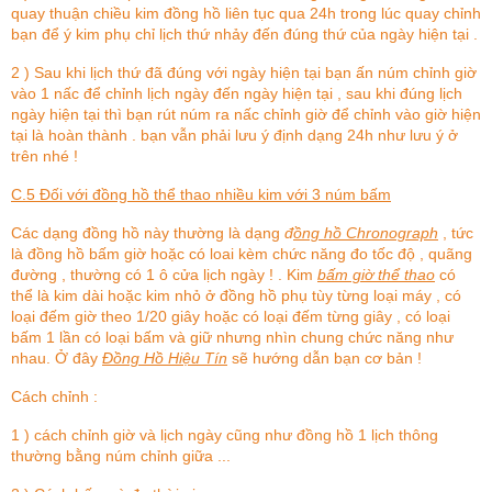
quay thuận chiều kim đồng hồ liên tục qua 24h trong lúc quay chỉnh
bạn để ý kim phụ chỉ lịch thứ nhảy đến đúng thứ của ngày hiện tại .
2 ) Sau khi lịch thứ đã đúng với ngày hiện tại bạn ấn núm chỉnh giờ
vào 1 nấc để chỉnh lịch ngày đến ngày hiện tại , sau khi đúng lịch
ngày hiện tại thì bạn rút núm ra nấc chỉnh giờ để chỉnh vào giờ hiện
tại là hoàn thành . bạn vẫn phải lưu ý định dạng 24h như lưu ý ở
trên nhé !
C.5 Đối với đồng hồ thể thao nhiều kim với 3 núm bấm
Các dạng đồng hồ này thường là dạng
đ
ồng hồ Chronograph
, tức
là đồng hồ bấm giờ hoặc có loai kèm chức năng đo tốc độ , quãng
đường , thường có 1 ô cửa lịch ngày ! . Kim
bấm giờ thể thao
có
thể là kim dài hoặc kim nhỏ ở đồng hồ phụ tùy từng loại máy , có
loại đếm giờ theo 1/20 giây hoặc có loại đếm từng giây , có loại
bấm 1 lần có loại bấm và giữ nhưng nhìn chung chức năng như
nhau. Ở đây
Đồng Hồ Hiệu Tín
sẽ hướng dẫn bạn cơ bản !
Cách chỉnh :
1 ) cách chỉnh giờ và lịch ngày cũng như đồng hồ 1 lịch thông
thường bằng núm chỉnh giữa ...