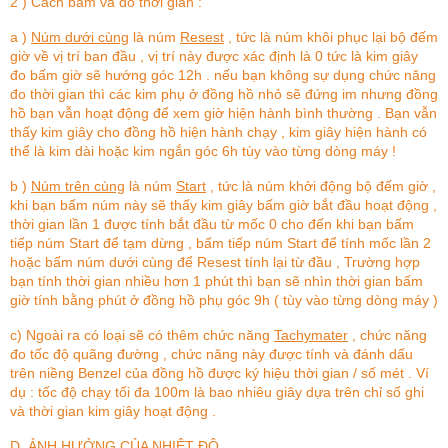
2 ) Cách bấm và đo thời gian :
a )
Núm dưới cùng
là núm
Resest
, tức là núm khôi phục lại bộ đếm
giờ về vị trí ban đầu , vị trí này được xác định là 0 tức là kim giây
đo bấm giờ sẽ hướng góc 12h . nếu bạn không sự dụng chức năng
đo thời gian thì các kim phụ ở đồng hồ nhỏ sẽ đứng im nhưng đồng
hồ bạn vẫn hoạt động để xem giờ hiện hành bình thường . Bạn vẫn
thấy kim giây cho đồng hồ hiện hành chạy , kim giây hiện hành có
thể là kim dài hoặc kim ngắn góc 6h tùy vào từng dòng máy !
b )
Núm trên cùng
là núm
Start
, tức là núm khởi động bộ đếm giờ ,
khi bạn bấm núm này sẽ thấy kim giây bấm giờ bắt đầu hoạt động ,
thời gian lần 1 được tính bắt đầu từ mốc 0 cho đến khi bạn bấm
tiếp núm Start để tạm dừng , bấm tiếp núm Start để tính mốc lần 2
hoặc bấm núm dưới cùng để Resest tính lại từ đầu , Trường hợp
bạn tính thời gian nhiều hơn 1 phút thì bạn sẽ nhìn thời gian bấm
giờ tính bằng phút ở đồng hồ phụ góc 9h ( tùy vào từng dòng máy )
c) Ngoài ra có loại sẽ có thêm chức năng
Tachymater
, chức năng
đo tốc độ quãng đường , chức năng này được tính và đánh dấu
trên niềng Benzel của đồng hồ được ký hiệu thời gian / số mét . Ví
dụ : tốc độ chạy tối đa 100m là bao nhiêu giây dựa trên chỉ số ghi
và thời gian kim giây hoạt động .
D. ẢNH HƯỞNG CỦA NHIỆT ĐỘ