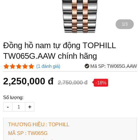
1/3
Đồng hồ nam tự động TOPHILL
TW065G.AAW chính hãng
Mã SP:
TW065G.AAW
(
1
đánh giá
)
2,250,000 đ
2,750,000 đ
-18%
Số lượng:
-
+
THƯƠNG HIỆU : TOPHILL
MÃ SP : TW065G