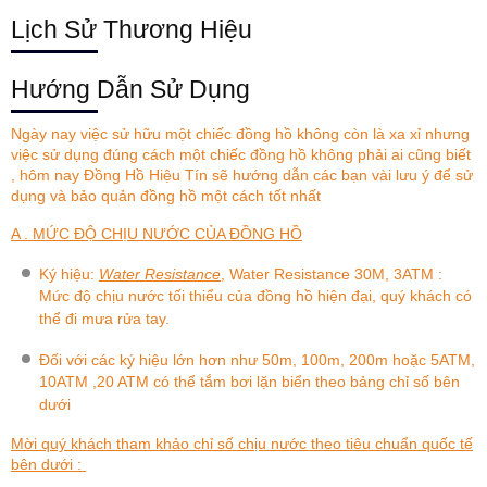
Lịch Sử Thương Hiệu
Hướng Dẫn Sử Dụng
Ngày nay việc sử hữu một chiếc đồng hồ không còn là xa xỉ nhưng
việc sử dụng đúng cách một chiếc đồng hồ không phải ai cũng biết
, hôm nay
Đồng Hồ Hiệu Tín
sẽ hướng dẫn các bạn vài lưu ý để sử
dụng và bảo quản đồng hồ một cách tốt nhất
A . MỨC ĐỘ CHỊU NƯỚC CỦA ĐỒNG HỒ
Ký hiệu:
Water Resistance
, Water Resistance 30M, 3ATM :
Mức độ chịu nước tối thiểu của đồng hồ hiện đại, quý khách có
thể đi mưa rửa tay.
Đối với các ký hiệu lớn hơn như 50m, 100m, 200m hoặc 5ATM,
10ATM ,20 ATM có thể tắm bơi lặn biển theo bảng chỉ số bên
dưới
Mời quý khách tham khảo chỉ số chịu nước theo tiêu chuẩn quốc tế
bên dưới :