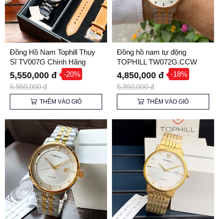
Đồng Hồ Nam Tophill Thụy
Đồng hồ nam tự động
Sĩ TV007G Chính Hãng
TOPHILL TW072G.CCW
chính hãng
-20%
-18%
5,550,000 đ
4,850,000 đ
6,950,000 đ
5,950,000 đ
THÊM VÀO GIỎ
THÊM VÀO GIỎ