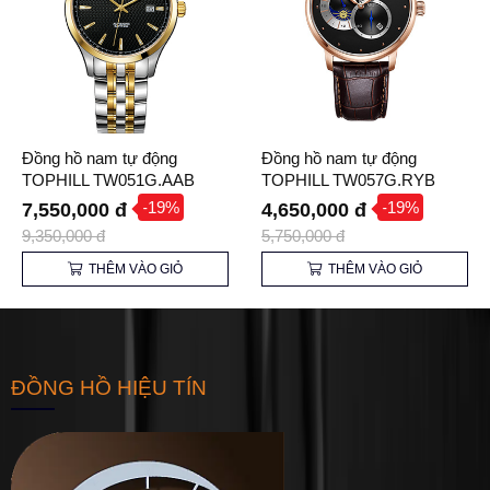
Đồng hồ nam tự động
Đồng hồ nam tự động
TOPHILL TW051G.AAB
TOPHILL TW057G.RYB
chính hãng
chính hãng
-19%
-19%
7,550,000 đ
4,650,000 đ
9,350,000 đ
5,750,000 đ
THÊM VÀO GIỎ
THÊM VÀO GIỎ
ĐỒNG HỒ HIỆU TÍN