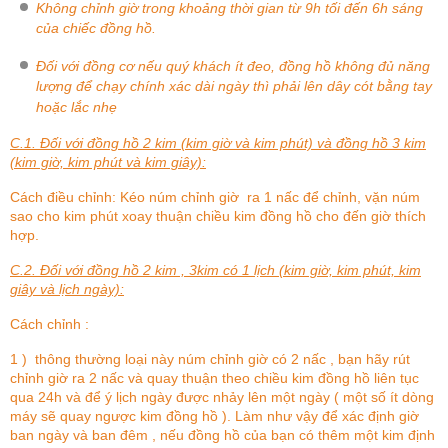
Không chỉnh giờ trong khoảng thời gian từ 9h tối đến 6h sáng
của chiếc đồng hồ.
Đối với đồng cơ nếu quý khách ít đeo, đồng hồ không đủ năng
lượng để chạy chính xác dài ngày thì phải lên dây cót bằng tay
hoặc lắc nhẹ
C.1. Đối với đồng hồ 2 kim (kim giờ và kim phút) và đồng hồ 3 kim
(kim giờ, kim phút và kim giây):
Cách điều chỉnh: Kéo núm chỉnh giờ ra 1 nấc để chỉnh, vặn núm
sao cho kim phút xoay thuận chiều kim đồng hồ cho đến giờ thích
hợp.
C.2. Đối với đồng hồ 2 kim , 3kim có 1 lịch (kim giờ, kim phút, kim
giây và lịch ngày):
Cách chỉnh :
1 ) thông thường loại này núm chỉnh giờ có 2 nấc , bạn hãy rút
chỉnh giờ ra 2 nấc và quay thuận theo chiều kim đồng hồ liên tục
qua 24h và để ý lịch ngày được nhảy lên một ngày ( một số ít dòng
máy sẽ quay ngược kim đồng hồ ). Làm như vậy để xác định giờ
ban ngày và ban đêm , nếu đồng hồ của bạn có thêm một kim định