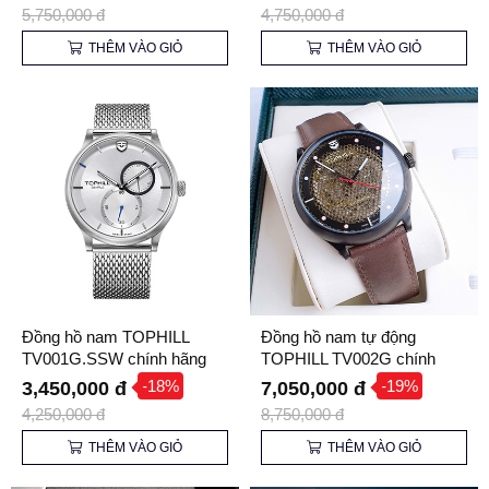
5,750,000 đ
4,750,000 đ
THÊM VÀO GIỎ
THÊM VÀO GIỎ
Đồng hồ nam TOPHILL
Đồng hồ nam tự động
TV001G.SSW chính hãng
TOPHILL TV002G chính
hãng
-18%
-19%
3,450,000 đ
7,050,000 đ
4,250,000 đ
8,750,000 đ
THÊM VÀO GIỎ
THÊM VÀO GIỎ