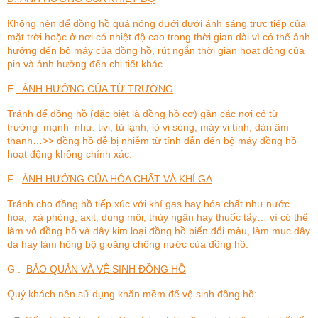
Không nên để đồng hồ quá nóng dưới dưới ánh sáng trực tiếp của
mặt trời hoặc ở nơi có nhiệt độ cao trong thời gian dài vì có thể ảnh
hưởng đến bộ máy của đồng hồ, rút ngắn thời gian hoạt động của
pin và ảnh hưởng đến chi tiết khác.
E
. ẢNH HƯỞNG CỦA TỪ TRƯỜNG
Tránh để đồng hồ (đặc biệt là đồng hồ cơ) gần các nơi có từ
trường mạnh như: tivi, tủ lạnh, lò vi sóng, máy vi tính, dàn âm
thanh…>> đồng hồ dễ bị nhiễm từ tính dẫn đến bộ máy đồng hồ
hoạt động không chính xác.
F .
ẢNH HƯỞNG CỦA HÓA CHẤT VÀ KHÍ GA
Tránh cho đồng hồ tiếp xúc với khí gas hay hóa chất như nước
hoa, xà phòng, axit, dung môi, thủy ngân hay thuốc tẩy… vì có thể
làm vỏ đồng hồ và dây kim loại đồng hồ biến đổi màu, làm mục dây
da hay làm hỏng bộ gioăng chống nước của đồng hồ.
G .
BẢO QUẢN VÀ VỆ SINH ĐỒNG HỒ
Quý khách nên sử dụng khăn mềm để vệ sinh đồng hồ: