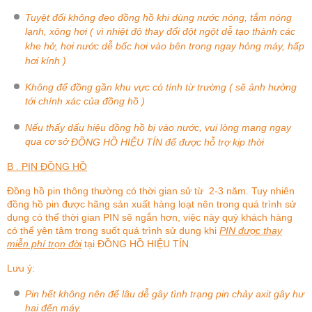
Tuyệt đối không đeo đồng hồ khi dùng nước nóng, tắm nóng
lạnh, xông hơi ( vì nhiệt độ thay đổi đột ngột dễ tạo thành các
khe hở, hơi nước dễ bốc hơi vào bên trong ngay hỏng máy, hấp
hơi kính )
Không để đồng gần khu vực có tính từ trường ( sẽ ảnh hưởng
tới chính xác của đồng hồ )
Nếu thấy dấu hiệu đồng hồ bị vào nước, vui lòng mang ngay
qua cơ sở
ĐỒNG HỒ HIỆU TÍN
để được hỗ trợ kịp thời
B . PIN ĐỒNG HỒ
Đồng hồ pin thông thường có thời gian sử từ 2-3 năm. Tuy nhiên
đồng hồ pin được hãng sản xuất hàng loạt nên trong quá trình sử
dụng có thể thời gian PIN sẽ ngắn hơn, việc này quý khách hàng
có thể yên tâm trong suốt quá trình sử dụng khi
PIN được thay
miễn phí trọn đời
tại
ĐỒNG HỒ HIỆU TÍN
Lưu ý:
Pin hết không nên để lâu dễ gây tình trạng pin chảy axit gây hư
hại đến máy.