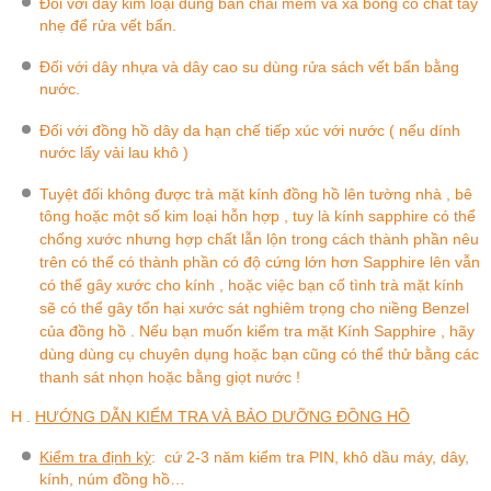
Đối với dây kim loại dùng bàn chải mềm và xà bông có chất tẩy
nhẹ để rửa vết bẩn.
Đối với dây nhựa và dây cao su dùng rửa sách vết bẩn bằng
nước.
Đối với đồng hồ dây da hạn chế tiếp xúc với nước ( nếu dính
nước lấy vải lau khô )
Tuyệt đối không được trà mặt kính đồng hồ lên tường nhà , bê
tông hoặc một số kim loại hỗn hợp , tuy là kính sapphire có thể
chống xước nhưng hợp chất lẫn lộn trong cách thành phần nêu
trên có thể có thành phần có độ cứng lớn hơn Sapphire lên vẫn
có thể gây xước cho kính , hoặc việc bạn cố tình trà mặt kính
sẽ có thể gây tổn hại xước sát nghiêm trọng cho niềng Benzel
của đồng hồ . Nếu bạn muốn kiểm tra mặt Kính Sapphire , hãy
dùng dùng cụ chuyên dụng hoặc bạn cũng có thể thử bằng các
thanh sát nhọn hoặc bằng giọt nước !
H .
HƯỚNG DẪN KIỂM TRA VÀ BẢO DƯỠNG ĐỒNG HỒ
Kiểm tra định kỳ
:
cứ 2-3 năm kiểm tra PIN, khô dầu máy, dây,
kính, núm đồng hồ…