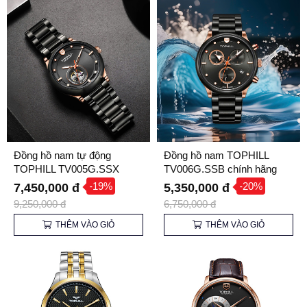
Đồng hồ nam tự động
Đồng hồ nam TOPHILL
TOPHILL TV005G.SSX
TV006G.SSB chính hãng
chính hãng
-19%
-20%
7,450,000 đ
5,350,000 đ
9,250,000 đ
6,750,000 đ
THÊM VÀO GIỎ
THÊM VÀO GIỎ