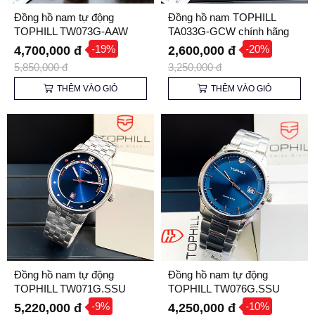
Đồng hồ nam tự động
Đồng hồ nam TOPHILL
TOPHILL TW073G-AAW
TA033G-GCW chính hãng
chính hãng
-19%
-20%
4,700,000 đ
2,600,000 đ
5,850,000 đ
3,250,000 đ
THÊM VÀO GIỎ
THÊM VÀO GIỎ
Đồng hồ nam tự động
Đồng hồ nam tự động
TOPHILL TW071G.SSU
TOPHILL TW076G.SSU
chính hãng
chính hãng
-9%
-10%
5,220,000 đ
4,250,000 đ