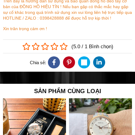
Trên đây là hướng dẫn sử dụng và bảo quản đồng hồ đeo tay cơ
bản của ĐỒNG HỒ HIỆU TÍN ! Nếu bạn gặp có thắc mắc hay gặp
sự cố khác trong quá trình sử dụng xin vui lòng liên hệ trực tiếp qua
HOTLINE / ZALO : 0398428888 để được hỗ trợ kịp thời !
Xin trân trọng cám ơn !
(
5.0
/
1
Bình chọn
)
Chia sẻ:
SẢN PHẨM CÙNG LOẠI