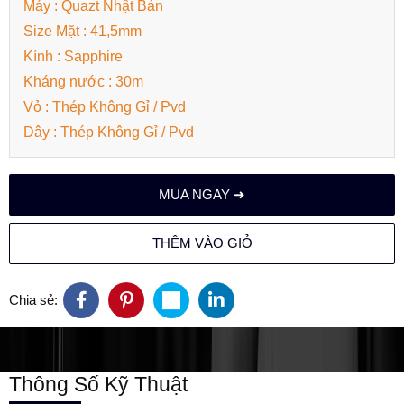
Máy : Quazt Nhật Bản
Size Mặt : 41,5mm
Kính : Sapphire
Kháng nước : 30m
Vỏ : Thép Không Gỉ / Pvd
Dây : Thép Không Gỉ / Pvd
MUA NGAY ➜
THÊM VÀO GIỎ
Chia sẻ:
Thông Số Kỹ Thuật