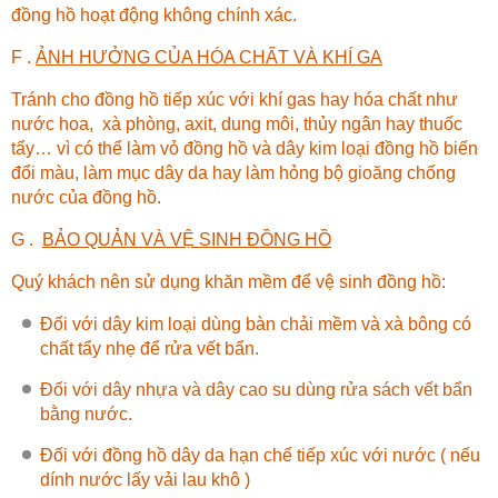
đồng hồ hoạt động không chính xác.
F .
ẢNH HƯỞNG CỦA HÓA CHẤT VÀ KHÍ GA
Tránh cho đồng hồ tiếp xúc với khí gas hay hóa chất như
nước hoa, xà phòng, axit, dung môi, thủy ngân hay thuốc
tẩy… vì có thể làm vỏ đồng hồ và dây kim loại đồng hồ biến
đổi màu, làm mục dây da hay làm hỏng bộ gioăng chống
nước của đồng hồ.
G .
BẢO QUẢN VÀ VỆ SINH ĐỒNG HỒ
Quý khách nên sử dụng khăn mềm để vệ sinh đồng hồ:
Đối với dây kim loại dùng bàn chải mềm và xà bông có
chất tẩy nhẹ để rửa vết bẩn.
Đối với dây nhựa và dây cao su dùng rửa sách vết bẩn
bằng nước.
Đối với đồng hồ dây da hạn chế tiếp xúc với nước ( nếu
dính nước lấy vải lau khô )