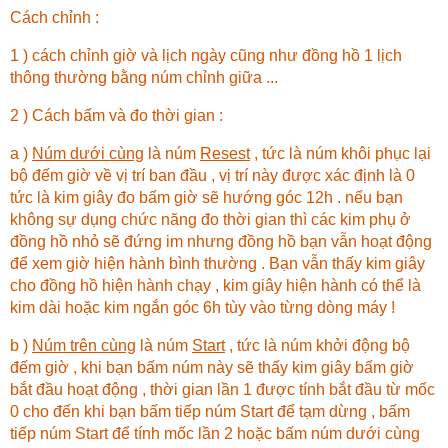
Cách chỉnh :
1 ) cách chỉnh giờ và lịch ngày cũng như đồng hồ 1 lịch
thông thường bằng núm chỉnh giữa ...
2 ) Cách bấm và đo thời gian :
a )
Núm dưới cùng
là núm
Resest
, tức là núm khôi phục lại
bộ đếm giờ về vị trí ban đầu , vị trí này được xác định là 0
tức là kim giây đo bấm giờ sẽ hướng góc 12h . nếu bạn
không sự dụng chức năng đo thời gian thì các kim phụ ở
đồng hồ nhỏ sẽ đứng im nhưng đồng hồ bạn vẫn hoạt động
để xem giờ hiện hành bình thường . Bạn vẫn thấy kim giây
cho đồng hồ hiện hành chạy , kim giây hiện hành có thể là
kim dài hoặc kim ngắn góc 6h tùy vào từng dòng máy !
b )
Núm trên cùng
là núm
Start
, tức là núm khởi động bộ
đếm giờ , khi bạn bấm núm này sẽ thấy kim giây bấm giờ
bắt đầu hoạt động , thời gian lần 1 được tính bắt đầu từ mốc
0 cho đến khi bạn bấm tiếp núm Start để tạm dừng , bấm
tiếp núm Start để tính mốc lần 2 hoặc bấm núm dưới cùng