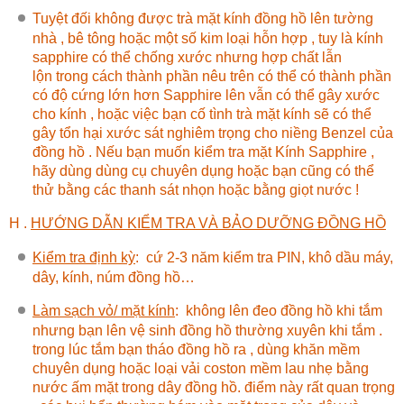
Tuyệt đối không được trà mặt kính đồng hồ lên tường
nhà , bê tông hoặc một số kim loại hỗn hợp , tuy là kính
sapphire có thể chống xước nhưng hợp chất lẫn
lộn trong cách thành phần nêu trên có thể có thành phần
có độ cứng lớn hơn Sapphire lên vẫn có thể gây xước
cho kính , hoặc việc bạn cố tình trà mặt kính sẽ có thể
gây tổn hại xước sát nghiêm trọng cho niềng Benzel của
đồng hồ . Nếu bạn muốn kiểm tra mặt Kính Sapphire ,
hãy dùng dùng cụ chuyên dụng hoặc bạn cũng có thể
thử bằng các thanh sát nhọn hoặc bằng giọt nước !
H .
HƯỚNG DẪN KIỂM TRA VÀ BẢO DƯỠNG ĐỒNG HỒ
Kiểm tra định kỳ
:
cứ 2-3 năm kiểm tra PIN, khô dầu máy,
dây, kính, núm đồng hồ…
Làm sạch vỏ/ mặt kính
:
không lên đeo đồng hồ khi tắm
nhưng bạn lên vệ sinh đồng hồ thường xuyên khi tắm .
trong lúc tắm bạn tháo đồng hồ ra , dùng khăn mềm
chuyên dụng hoặc loại vải coston mềm lau nhẹ bằng
nước ấm mặt trong dây đồng hồ. điểm này rất quan trọng