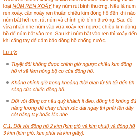
loại
NÚM REN XOÁY
hay núm rút bình thường. Nếu là núm
ren xoáy, cần xoáy ren thuận chiều kim đồng hồ đến khi nào
núm bật hết ren, rút núm và chỉnh giờ bình thường. Sau đó
vừa nhấn nhẹ núm vào vừa xoáy ren ngược chiều kim đồng
hồ để núm bắt vào ren. Sau khi núm bắt vào ren thì xoáy đến
khi căng tay để đảm bảo đồng hồ chống nước.
Lưu ý:
Tuyệt đối không được chỉnh giờ ngược chiều kim đồng
hồ vì sẽ làm hỏng bộ cơ của đồng hồ.
Không chỉnh giờ trong khoảng thời gian từ 9h tối đến 6h
sáng của chiếc đồng hồ.
Đối với đồng cơ nếu quý khách ít đeo, đồng hồ không đủ
năng lượng để chạy chính xác dài ngày thì phải lên dây
cót bằng tay hoặc lắc nhẹ
C.1. Đối với đồng hồ 2 kim (kim giờ và kim phút) và đồng hồ
3 kim (kim giờ, kim phút và kim giây):