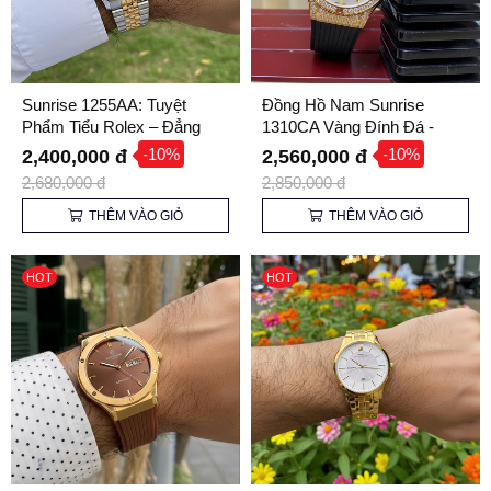
Sunrise 1255AA: Tuyệt
Đồng Hồ Nam Sunrise
Phẩm Tiểu Rolex – Đẳng
1310CA Vàng Đính Đá -
Cấp Quý Ông Thành Đạt
Kính Sapphire, Dây Cao Su
-10%
-10%
2,400,000 đ
2,560,000 đ
Cao Cấp
2,680,000 đ
2,850,000 đ
THÊM VÀO GIỎ
THÊM VÀO GIỎ
HOT
HOT