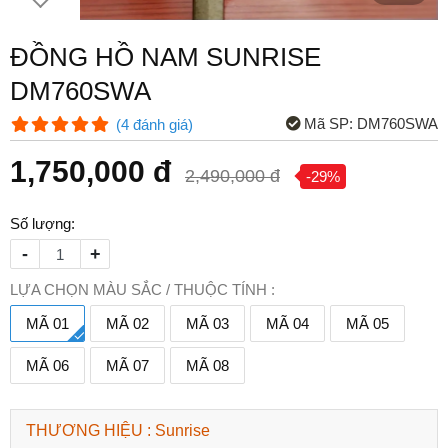
ĐỒNG HỒ NAM SUNRISE
DM760SWA
Mã SP:
DM760SWA
(
4
đánh giá
)
1,750,000 đ
2,490,000 đ
-29%
Số lượng:
-
+
LỰA CHỌN MÀU SẮC / THUỘC TÍNH :
MÃ 01
MÃ 02
MÃ 03
MÃ 04
MÃ 05
MÃ 06
MÃ 07
MÃ 08
THƯƠNG HIỆU : Sunrise