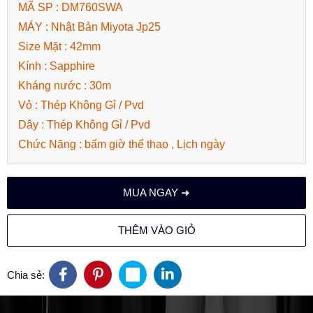
MÃ SP : DM760SWA
MÁY : Nhật Bản Miyota Jp25
Size Mặt : 42mm
Kính : Sapphire
Kháng nước : 30m
Vỏ : Thép Không Gỉ / Pvd
Dây : Thép Không Gỉ / Pvd
Chức Năng : bấm giờ thể thao , Lịch ngày
MUA NGAY ➜
THÊM VÀO GIỎ
Chia sẻ: