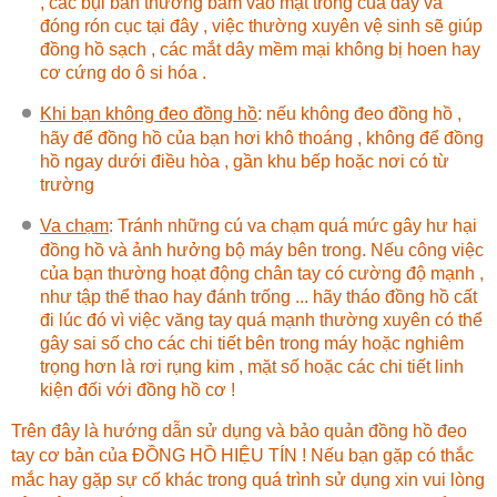
, các bụi bẩn thường bám vào mặt trong của dây và
đóng rón cục tại đây , việc thường xuyên vệ sinh sẽ giúp
đồng hồ sạch , các mắt dây mềm mại không bị hoen hay
cơ cứng do ô si hóa .
Khi bạn không đeo đồng hồ
:
nếu không đeo đồng hồ ,
hãy để đồng hồ của bạn hơi khô thoáng , không để đồng
hồ ngay dưới điều hòa , gần khu bếp hoặc nơi có từ
trường
Va chạm
: Tránh những cú va chạm quá mức gây hư hại
đồng hồ và ảnh hưởng bộ máy bên trong. Nếu công việc
của bạn thường hoạt động chân tay có cường độ mạnh ,
như tập thể thao hay đánh trống ... hãy tháo đồng hồ cất
đi lúc đó vì việc văng tay quá mạnh thường xuyên có thể
gây sai số cho các chi tiết bên trong máy hoặc nghiêm
trọng hơn là rơi rụng kim , mặt số hoặc các chi tiết linh
kiện đối với đồng hồ cơ !
Trên đây là hướng dẫn sử dụng và bảo quản đồng hồ đeo
tay cơ bản của ĐỒNG HỒ HIỆU TÍN ! Nếu bạn gặp có thắc
mắc hay gặp sự cố khác trong quá trình sử dụng xin vui lòng