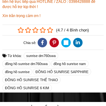
liên hệ trực tiếp qua HOTLINE / ZALO : 0398428888 để
được hỗ trợ kịp thời !
Xin trân trọng cám ơn !
(
4.7
/
4
Bình chọn
)
Chia sẻ:
Từ khóa:
sunrise dm760swa
đồng hồ sunrise dm760swa
đồng hồ sunrise nam
đồng hồ sunrise
ĐỒNG HỐ SUNRISE SAPPHIRE
ĐỒNG HỒ SUNRISE THỂ THAO
ĐỒNG HỒ SUNRISE 6 KIM