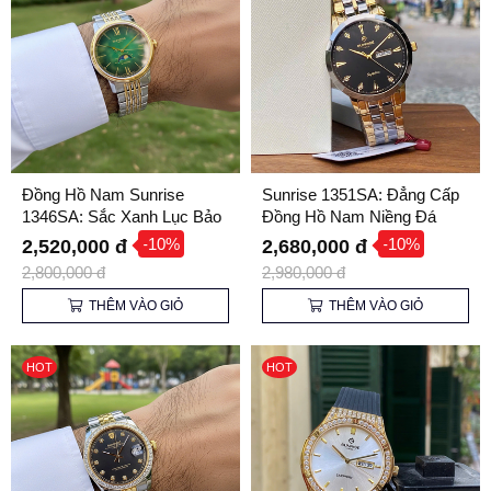
Đồng Hồ Nam Sunrise
Sunrise 1351SA: Đẳng Cấp
1346SA: Sắc Xanh Lục Bảo
Đồng Hồ Nam Niềng Đá
Đẳng Cấp & Sang Trọng
Ceramic – Bền Bỉ & Thời
-10%
-10%
2,520,000 đ
2,680,000 đ
Thượng
2,800,000 đ
2,980,000 đ
THÊM VÀO GIỎ
THÊM VÀO GIỎ
HOT
HOT