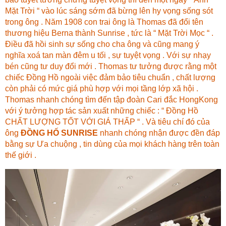
Mặt Trời “ vào lúc sáng sớm đã bừng lên hy vọng sống sót
trong ông . Năm 1908 con trai ông là Thomas đã đổi tên
thương hiệu Berna thành Sunrise , tức là “ Mặt Trời Mọc “ .
Điều đã hồi sinh sự sống cho cha ông và cũng mang ý
nghĩa xoá tan màn đêm u tối , sự tuyệt vọng . Với sự nhạy
bén cũng tư duy đổi mới . Thomas tư tưởng được rằng một
chiếc Đồng Hồ ngoài việc đảm bảo tiêu chuẩn , chất lượng
còn phải có mức giá phù hợp với mọi tầng lớp xã hội .
Thomas nhanh chóng tìm đến tập đoàn Cari đắc HongKong
với ý tưởng hợp tác sản xuất những chiếc : “ Đồng Hồ
CHẤT LƯỢNG TỐT VỚI GIÁ THẤP “ . Và tiêu chí đó của
ông
ĐỒNG HỐ SUNRISE
nhanh chóng nhận được đền đáp
bằng sự Ưa chuộng , tin dùng của mọi khách hàng trên toàn
thế giới .