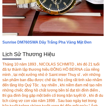
Sunrise DM760SWA Dây Trắng Pha Vàng Mặt Đen
Lịch Sử Thương Hiệu
Tháng 10 năm 1893 , NICOLAS SCHMITD , khi đó 21 tuổi
đã tự thành lập thương hiệu ĐỒNG HỒ BERNA của riêng
mình , tại một xưởng nhỏ ở Saint imier Thuỵ sĩ . với những
sản phẩm ban đầu được chế tác thủ công rất tinh xảo nhắm
đến tầng lớp Quý Tộc . tuy nhiên , khi niềm đam mê tạo nên
những chiếc đồng hồ chất lượng bền bỉ đạt tới đỉnh điểm ,
thì gia đình ông gặp một biến cố trong trận tuyết lở , khi đi du
lịch cùng vợ con vào năm 1898 . Sau bao ngày kẹt trong
bão tuyết tưởng chừng tuyệt vọng thì đến một ngày “ Ánh