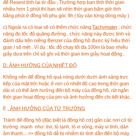
để Resest tính lại từ đầu , Trường hợp bạn tính thời gian
nhiều hơn 1 phút thì bạn sẽ nhìn thời gian bấm giờ tính
bằng phút ở đồng hồ phụ góc 9h ( tùy vào từng dòng máy )
c) Ngoài ra có loại sẽ có thêm chức năng
Tachymater
, chức
năng đo tốc độ quãng đường , chức năng này được tính và
đánh dấu trên niềng Benzel của đồng hồ được ký hiệu thời
gian / số mét . Ví dụ : tốc độ chạy tối đa 100m là bao nhiêu
giây dựa trên chỉ số ghi và thời gian kim giây hoạt động .
D. ẢNH HƯỞNG CỦA NHIỆT ĐỘ
Không nên để đồng hồ quá nóng dưới dưới ánh sáng trực
tiếp của mặt trời hoặc ở nơi có nhiệt độ cao trong thời gian
dài vì có thể ảnh hưởng đến bộ máy của đồng hồ, rút ngắn
thời gian hoạt động của pin và ảnh hưởng đến chi tiết khác.
E
. ẢNH HƯỞNG CỦA TỪ TRƯỜNG
Tránh để đồng hồ (đặc biệt là đồng hồ cơ) gần các nơi có từ
trường mạnh như: tivi, tủ lạnh, lò vi sóng, máy vi tính, dàn
âm thanh…>> đồng hồ dễ bị nhiễm từ tính dẫn đến bộ máy