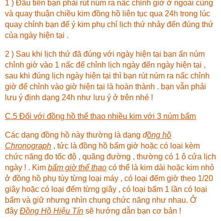
1 ) Đầu tiên bạn phải rút núm ra nấc chỉnh giờ ở ngoài cùng
và quay thuận chiều kim đồng hồ liên tục qua 24h trong lúc
quay chỉnh bạn để ý kim phụ chỉ lịch thứ nhảy đến đúng thứ
của ngày hiện tại .
2 ) Sau khi lịch thứ đã đúng với ngày hiện tại bạn ấn núm
chỉnh giờ vào 1 nấc để chỉnh lịch ngày đến ngày hiện tại ,
sau khi đúng lịch ngày hiện tại thì bạn rút núm ra nấc chỉnh
giờ để chỉnh vào giờ hiện tại là hoàn thành . bạn vẫn phải
lưu ý định dạng 24h như lưu ý ở trên nhé !
C.5 Đối với đồng hồ thể thao nhiều kim với 3 núm bấm
Các dạng đồng hồ này thường là dạng
đ
ồng hồ
Chronograph
, tức là đồng hồ bấm giờ hoặc có loai kèm
chức năng đo tốc độ , quãng đường , thường có 1 ô cửa lịch
ngày ! . Kim
bấm giờ thể thao
có thể là kim dài hoặc kim nhỏ
ở đồng hồ phụ tùy từng loại máy , có loại đếm giờ theo 1/20
giây hoặc có loại đếm từng giây , có loại bấm 1 lần có loại
bấm và giữ nhưng nhìn chung chức năng như nhau. Ở
đây
Đồng Hồ Hiệu Tín
sẽ hướng dẫn bạn cơ bản !