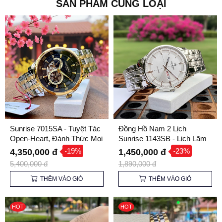
SẢN PHẨM CÙNG LOẠI
Sunrise 7015SA - Tuyệt Tác
Đồng Hồ Nam 2 Lịch
Open-Heart, Đánh Thức Mọi
Sunrise 1143SB - Lịch Lãm
Mắt Nhìn
Nơi Công Sở
-19%
-23%
4,350,000 đ
1,450,000 đ
5,400,000 đ
1,890,000 đ
THÊM VÀO GIỎ
THÊM VÀO GIỎ
HOT
HOT