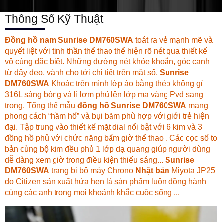
Thông Số Kỹ Thuật
Đồng hồ nam
Sunrise DM760SWA
toát ra vẻ mạnh mẽ và
quyết liệt với tinh thần thể thao thể hiện rõ nét qua thiết kế
vô cùng đặc biệt. Những đường nét khỏe khoắn, góc cạnh
từ dây đeo, vành cho tới chi tiết trên mặt số.
Sunrise
DM760SWA
Khoác trên mình lớp áo bằng thép không gỉ
316L sáng bóng và lì lợm phủ lên lớp mạ vàng Pvd sang
trọng. Tổng thể mẫu
đồng hồ Sunrise DM760SWA
mang
phong cách “hầm hố” và bụi bặm phù hợp với giới trẻ hiện
đại. Tập trung vào thiết kế mặt dial nổi bật với 6 kim và 3
đồng hồ phủ với chức năng bấm giờ thể thao . Các cọc số to
bản cùng bộ kim đều phủ 1 lớp dạ quang giúp người dùng
dễ dàng xem giờ trong điều kiện thiếu sáng...
Sunrise
DM760SWA
trang bị bộ máy Chrono
Nhật bản
Miyota JP25
do Citizen sản xuất hứa hẹn là sản phẩm luôn đồng hành
cùng các anh trong mọi khoảnh khắc cuộc sống ...