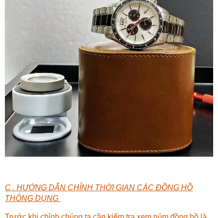
C . HƯỚNG DẪN CHỈNH THỜI GIAN CÁC ĐỒNG HỒ
THÔNG DỤNG
Trước khi chỉnh chúng ta cần kiểm tra xem núm đồng hồ là