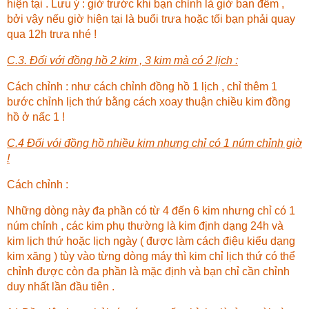
hiện tại . Lưu ý : giờ trước khi bạn chỉnh là giờ ban đêm ,
bởi vậy nếu giờ hiện tại là buổi trưa hoặc tối bạn phải quay
qua 12h trưa nhé !
C.3. Đối với đồng hồ 2 kim , 3 kim mà có 2 lịch :
Cách chỉnh : như cách chỉnh đồng hồ 1 lịch , chỉ thêm 1
bước chỉnh lịch thứ bằng cách xoay thuận chiều kim đồng
hồ ở nấc 1 !
C.4 Đối vói đồng hồ nhiều kim nhưng chỉ có 1 núm chỉnh giờ
!
Cách chỉnh :
Những dòng này đa phần có từ 4 đến 6 kim nhưng chỉ có 1
núm chỉnh , các kim phụ thường là kim định dạng 24h và
kim lịch thứ hoặc lịch ngày ( được làm cách điệu kiểu dạng
kim xăng ) tùy vào từng dòng máy thì kim chỉ lịch thứ có thể
chỉnh được còn đa phần là mặc định và bạn chỉ cần chỉnh
duy nhất lần đầu tiên .