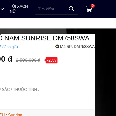
0
TÚI XÁCH
NỮ
 HỒ PINDOWS
ỒNG HỒ LOTUSMAN NAM
ĐỒNG HỒ ALEXANDRE CHRISTIE NỮ
ĐỒNG HỒ TOPHILL NỮ
ĐỒNG HỒ ALEXANDRE CHRISTIE NAM
ĐỒNG HỒ TOPHILL NAM
ĐỒNG HỒ LOTUSMAN NỮ
Ồ NAM SUNRISE DM758SWA
Mã SP:
DM758SWA
3
đánh giá
)
00 đ
2,500,000 đ
-28%
SẮC / THUỘC TÍNH :
 : Sunrise