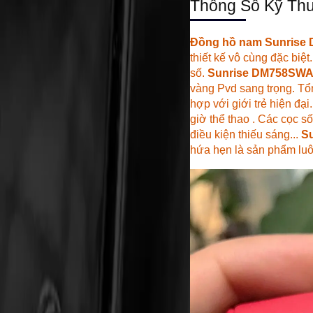
Thông Số Kỹ Thu
Đồng hồ nam
Sunrise
thiết kế vô cùng đặc biệ
số.
Sunrise DM758SW
vàng Pvd sang trọng. T
hợp với giới trẻ hiện đạ
giờ thể thao . Các cọc 
điều kiện thiếu sáng...
S
hứa hẹn là sản phẩm luô