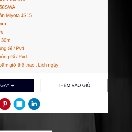
758SWA
ản Miyota JS15
1mm
re
: 30m
ng Gỉ / Pvd
hông Gỉ / Pvd
ấm giờ thể thao , Lịch ngày
NGAY ➜
THÊM VÀO GIỎ