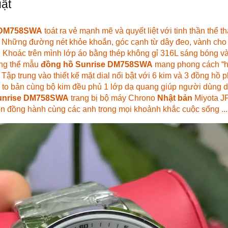
ật
 DM758SWA
toát ra vẻ mạnh mẽ và quyết liệt với tinh thần thể t
t. Những đường nét khỏe khoắn, góc cạnh từ dây đeo, vành cho tớ
A
Khoác trên mình lớp áo bằng thép không gỉ 316L sáng bóng và
ổng thể mẫu
đồng hồ Sunrise DM758SWA
mang phong cách “h
i. Tập trung vào thiết kế mặt dial nổi bật với 6 kim và 3 đồng h
số to bản cùng bộ kim đều phủ 1 lớp dạ quang giúp người dùng 
unrise DM758SWA
trang bị bộ máy Chrono
Nhật bản
Miyota JP
n đồng hành cùng các anh trong mọi khoảnh khắc cuộc sống ...