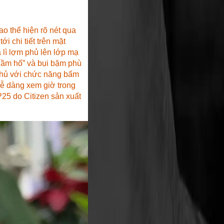
hao thể hiện rõ nét qua
i chi tiết trên mặt
 lì lợm phủ lên lớp mạ
ầm hố” và bụi bặm phù
ồ phủ với chức năng bấm
dễ dàng xem giờ trong
25 do Citizen sản xuất