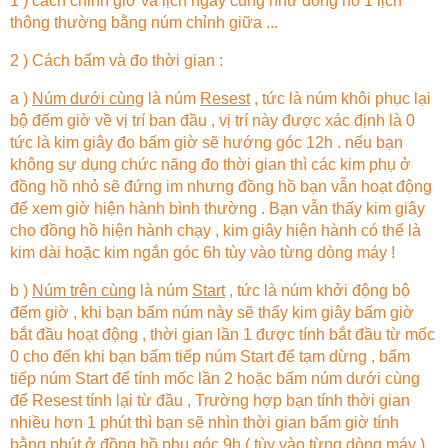
1 ) cách chỉnh giờ và lịch ngày cũng như đồng hồ 1 lịch
thông thường bằng núm chỉnh giữa ...
2 ) Cách bấm và đo thời gian :
a )
Núm dưới cùng
là núm
Resest
, tức là núm khôi phục lại
bộ đếm giờ về vị trí ban đầu , vị trí này được xác định là 0
tức là kim giây đo bấm giờ sẽ hướng góc 12h . nếu bạn
không sự dụng chức năng đo thời gian thì các kim phụ ở
đồng hồ nhỏ sẽ đứng im nhưng đồng hồ bạn vẫn hoạt động
để xem giờ hiện hành bình thường . Bạn vẫn thấy kim giây
cho đồng hồ hiện hành chạy , kim giây hiện hành có thể là
kim dài hoặc kim ngắn góc 6h tùy vào từng dòng máy !
b )
Núm trên cùng
là núm
Start
, tức là núm khởi động bộ
đếm giờ , khi bạn bấm núm này sẽ thấy kim giây bấm giờ
bắt đầu hoạt động , thời gian lần 1 được tính bắt đầu từ mốc
0 cho đến khi bạn bấm tiếp núm Start để tạm dừng , bấm
tiếp núm Start để tính mốc lần 2 hoặc bấm núm dưới cùng
để Resest tính lại từ đầu , Trường hợp bạn tính thời gian
nhiều hơn 1 phút thì bạn sẽ nhìn thời gian bấm giờ tính
bằng phút ở đồng hồ phụ góc 9h ( tùy vào từng dòng máy )