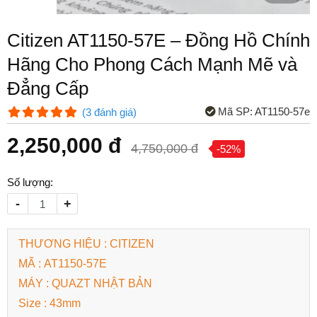
Citizen AT1150-57E – Đồng Hồ Chính
Hãng Cho Phong Cách Mạnh Mẽ và
Đẳng Cấp
Mã SP:
AT1150-57e
(
3
đánh giá
)
2,250,000 đ
4,750,000 đ
-52%
Số lượng:
-
+
THƯƠNG HIỆU : CITIZEN
MÃ : AT1150-57E
MÁY : QUAZT NHẬT BẢN
Size : 43mm