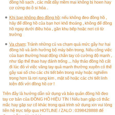
đồng hồ sạch , các mắt dây mềm mại không bị hoen hay
cơ cứng do ô si hóa .
Khi bạn không đeo đồng hồ
:
nếu không đeo đồng hồ ,
hãy để đồng hồ của bạn hơi khô thoáng , không để đồng
hồ ngay dưới điều hòa , gần khu bếp hoặc nơi có từ
trường
Va chạm
: Tránh những cú va chạm quá mức gây hư hại
đồng hồ và ảnh hưởng bộ máy bên trong. Nếu công việc
của bạn thường hoạt động chân tay có cường độ mạnh ,
như tập thể thao hay đánh trống ... hãy tháo đồng hồ cất
đi lúc đó vì việc văng tay quá mạnh thường xuyên có thể
gây sai số cho các chi tiết bên trong máy hoặc nghiêm
trọng hơn là rơi rụng kim , mặt số hoặc các chi tiết linh
kiện đối với đồng hồ cơ !
Trên đây là hướng dẫn sử dụng và bảo quản đồng hồ đeo
tay cơ bản của ĐỒNG HỒ HIỆU TÍN ! Nếu bạn gặp có thắc
mắc hay gặp sự cố khác trong quá trình sử dụng xin vui lòng
liên hệ trực tiếp qua HOTLINE / ZALO : 0398428888 để