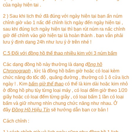
của ngày hiện tại .
2 ) Sau khi lịch thứ đã đúng với ngày hiện tại bạn ấn núm
chỉnh giờ vào 1 nấc để chỉnh lịch ngày đến ngày hiện tại ,
sau khi đúng lịch ngày hiện tại thì bạn rút núm ra nấc chỉnh
giờ để chỉnh vào giờ hiện tại là hoàn thành . bạn vẫn phải
lưu ý định dạng 24h như lưu ý ở trên nhé !
C.5 Đối với đồng hồ thể thao nhiều kim với 3 núm bấm
Các dạng đồng hồ này thường là dạng
đ
ồng hồ
Chronograph
, tức là đồng hồ bấm giờ hoặc có loai kèm
chức năng đo tốc độ , quãng đường , thường có 1 ô cửa lịch
ngày ! . Kim
bấm giờ thể thao
có thể là kim dài hoặc kim nhỏ
ở đồng hồ phụ tùy từng loại máy , có loại đếm giờ theo 1/20
giây hoặc có loại đếm từng giây , có loại bấm 1 lần có loại
bấm và giữ nhưng nhìn chung chức năng như nhau. Ở
đây
Đồng Hồ Hiệu Tín
sẽ hướng dẫn bạn cơ bản !
Cách chỉnh :