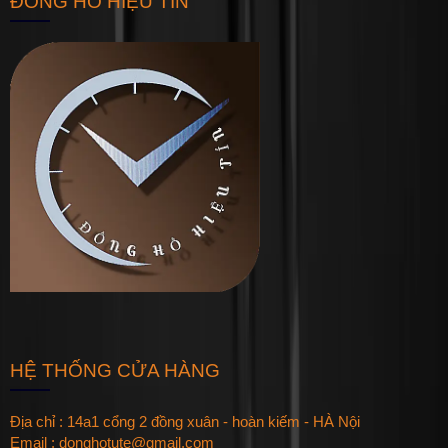
ĐỒNG HỒ HIỆU TÍN
HỆ THỐNG CỬA HÀNG
Địa chỉ : 14a1 cổng 2 đồng xuân - hoàn kiếm - HÀ Nội
Email : donghotute@gmail.com