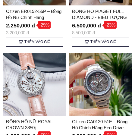
Citizen ER0192-55P – Đồng
ĐỒNG HỒ PIAGET FULL
Hồ Nữ Chính Hãng
DIAMOND - BIỂU TƯỢNG
CỦA SỰ TINH HOA
-29%
-23%
2,250,000 đ
6,500,000 đ
3,200,000 đ
8,500,000 đ
THÊM VÀO GIỎ
THÊM VÀO GIỎ
ĐỒNG HỒ NỮ ROYAL
Citizen CA0120-51E – Đồng
CROWN 3850j
Hồ Chính Hãng Eco-Drive
Dành Cho Phong Cách Lịch