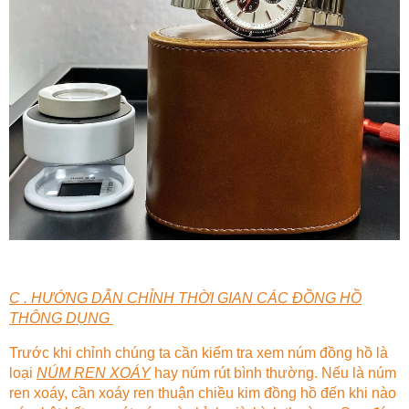
C . HƯỚNG DẪN CHỈNH THỜI GIAN CÁC ĐỒNG HỒ
THÔNG DỤNG
Trước khi chỉnh chúng ta cần kiểm tra xem núm đồng hồ là
loại
NÚM REN XOÁY
hay núm rút bình thường. Nếu là núm
ren xoáy, cần xoáy ren thuận chiều kim đồng hồ đến khi nào