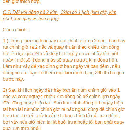
đến giờ thích hợp.
C.2. Đối với đồng hồ 2 kim , 3kim có 1 lịch (kim giờ, kim
phút, kim giây và lịch ngày):
Cách chỉnh :
1 ) thông thường loại này núm chỉnh giờ có 2 nấc , bạn hãy
rút chỉnh giờ ra 2 nấc và quay thuận theo chiều kim đồng
hồ liên tục qua 24h và để ý lịch ngày được nhảy lên một
ngày ( một số ít dòng máy sẽ quay ngược kim đồng hồ ).
Làm như vậy để xác định giờ ban ngày và ban đêm , nếu
đồng hồ của bạn có thêm một kim định dạng 24h thì bỏ qua
bước này.
2) Sau khi lịch ngày đã nhảy bạn ấn núm chỉnh giờ vào 1
nấc và xoay ngược chiều kim đồng hồ để chỉnh lịch ngày
đến đúng ngày hiện tại . Sau khi chỉnh đúng lịch ngày hiện
tại bạn lại rút núm chỉnh giờ ra nấc ngoài cùng để chỉnh giờ
hiện tại . Lưu ý : giờ trước khi bạn chỉnh là giờ ban đêm ,
bởi vậy nếu giờ hiện tại là buổi trưa hoặc tối bạn phải quay
qua 12h trưa nhé !