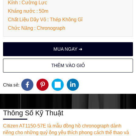
Kính : Cường Lực
Kháng nước : 50m
Chất Liệu Dây Vỏ : Thép Không Gỉ
Chức Năng : Chronograph
MUA NGAY ➜
THÊM VÀO GIỎ
Chia sẻ:
Thông Số Kỹ Thuật
Citizen AT1150-57E là mẫu đồng hồ chronograph dành
riêng cho những quý ông yêu thích phong cách thể thao và