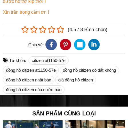
được hỗ trợ kịp thời !
Xin trân trọng cám ơn !
(
4.5
/
3
Bình chọn
)
Chia sẻ:
Từ khóa:
citizen at1150-57e
đồng hồ citizen at1150-57e
đồng hồ citizen có đắt không
đồng hồ citizen nhật bản
giá đồng hồ citizen
đồng hồ citizen của nước nào
SẢN PHẨM CÙNG LOẠI