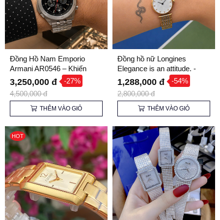
Đồng Hồ Nam Emporio
Đồng hồ nữ Longines
Armani AR0546 – Khiến
Elegance is an attitude. -
Người Khác Phải Xem Bạn !
Thanh lịch từ trong tiềm thức
-27%
-54%
3,250,000 đ
1,288,000 đ
!
4,500,000 đ
2,800,000 đ
THÊM VÀO GIỎ
THÊM VÀO GIỎ
HOT