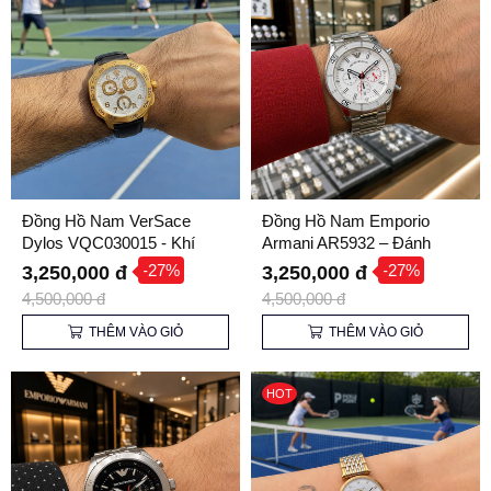
Đồng Hồ Nam VerSace
Đồng Hồ Nam Emporio
Dylos VQC030015 - Khí
Armani AR5932 – Đánh
Chất Thể Thao - Đẳng Cấp
Thức Bản Lĩnh, Khẳng Định
-27%
-27%
3,250,000 đ
3,250,000 đ
Quý Ông
Khí Chất
4,500,000 đ
4,500,000 đ
THÊM VÀO GIỎ
THÊM VÀO GIỎ
HOT