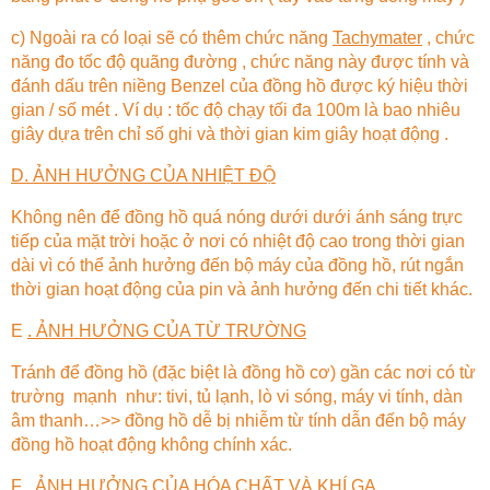
c) Ngoài ra có loại sẽ có thêm chức năng
Tachymater
, chức
năng đo tốc độ quãng đường , chức năng này được tính và
đánh dấu trên niềng Benzel của đồng hồ được ký hiệu thời
gian / số mét . Ví dụ : tốc độ chạy tối đa 100m là bao nhiêu
giây dựa trên chỉ số ghi và thời gian kim giây hoạt động .
D. ẢNH HƯỞNG CỦA NHIỆT ĐỘ
Không nên để đồng hồ quá nóng dưới dưới ánh sáng trực
tiếp của mặt trời hoặc ở nơi có nhiệt độ cao trong thời gian
dài vì có thể ảnh hưởng đến bộ máy của đồng hồ, rút ngắn
thời gian hoạt động của pin và ảnh hưởng đến chi tiết khác.
E
. ẢNH HƯỞNG CỦA TỪ TRƯỜNG
Tránh để đồng hồ (đặc biệt là đồng hồ cơ) gần các nơi có từ
trường mạnh như: tivi, tủ lạnh, lò vi sóng, máy vi tính, dàn
âm thanh…>> đồng hồ dễ bị nhiễm từ tính dẫn đến bộ máy
đồng hồ hoạt động không chính xác.
F .
ẢNH HƯỞNG CỦA HÓA CHẤT VÀ KHÍ GA