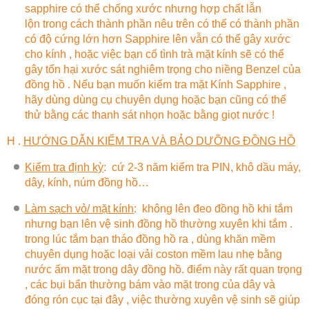
sapphire có thể chống xước nhưng hợp chất lẫn
lộn trong cách thành phần nêu trên có thể có thành phần
có độ cứng lớn hơn Sapphire lên vẫn có thể gây xước
cho kính , hoặc việc bạn cố tình trà mặt kính sẽ có thể
gây tổn hại xước sát nghiêm trọng cho niềng Benzel của
đồng hồ . Nếu bạn muốn kiểm tra mặt Kính Sapphire ,
hãy dùng dùng cụ chuyên dụng hoặc bạn cũng có thể
thử bằng các thanh sát nhọn hoặc bằng giọt nước !
H .
HƯỚNG DẪN KIỂM TRA VÀ BẢO DƯỠNG ĐỒNG HỒ
Kiểm tra định kỳ
:
cứ 2-3 năm kiểm tra PIN, khô dầu máy,
dây, kính, núm đồng hồ…
Làm sạch vỏ/ mặt kính
:
không lên đeo đồng hồ khi tắm
nhưng bạn lên vệ sinh đồng hồ thường xuyên khi tắm .
trong lúc tắm bạn tháo đồng hồ ra , dùng khăn mềm
chuyên dụng hoặc loại vải coston mềm lau nhẹ bằng
nước ấm mặt trong dây đồng hồ. điểm này rất quan trọng
, các bụi bẩn thường bám vào mặt trong của dây và
đóng rón cục tại đây , việc thường xuyên vệ sinh sẽ giúp