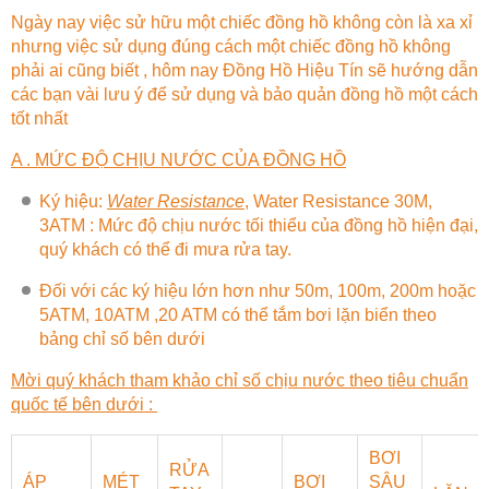
Ngày nay việc sử hữu một chiếc đồng hồ không còn là xa xỉ
nhưng việc sử dụng đúng cách một chiếc đồng hồ không
phải ai cũng biết , hôm nay
Đồng Hồ Hiệu Tín
sẽ hướng dẫn
các bạn vài lưu ý để sử dụng và bảo quản đồng hồ một cách
tốt nhất
A . MỨC ĐỘ CHỊU NƯỚC CỦA ĐỒNG HỒ
Ký hiệu:
Water Resistance
, Water Resistance 30M,
3ATM : Mức độ chịu nước tối thiểu của đồng hồ hiện đại,
quý khách có thể đi mưa rửa tay.
Đối với các ký hiệu lớn hơn như 50m, 100m, 200m hoặc
5ATM, 10ATM ,20 ATM có thể tắm bơi lặn biển theo
bảng chỉ số bên dưới
Mời quý khách tham khảo chỉ số chịu nước theo tiêu chuẩn
quốc tế bên dưới :
BƠI
RỬA
ÁP
MÉT
BƠI
SÂU