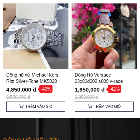
Đồng hồ nữ Michael Kors
Đồng Hồ Versace
Ritz Silver-Tone MK5020
23c80d002 s009 v-race
chrono
-43%
-42%
4,850,000 đ
1,650,000 đ
8,550,000 đ
2,850,000 đ
THÊM VÀO GIỎ
THÊM VÀO GIỎ