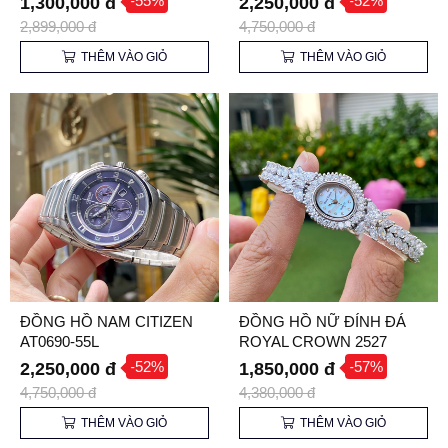
-55%
-52%
1,300,000 đ
2,250,000 đ
Lãm
2,899,000 đ
4,750,000 đ
THÊM VÀO GIỎ
THÊM VÀO GIỎ
ĐỒNG HỒ NAM CITIZEN
ĐỒNG HỒ NỮ ĐÍNH ĐÁ
AT0690-55L
ROYAL CROWN 2527
JEWELRY
-52%
-57%
2,250,000 đ
1,850,000 đ
4,750,000 đ
4,380,000 đ
THÊM VÀO GIỎ
THÊM VÀO GIỎ