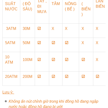
TAY ,
LẶN
SUẤT
( ĐỘ
TẮM
NÔNG
(
ĐI
BIỂN
NƯỚC
SÂU)
( BỂ )
BIỂN
MƯA
)
3ATM
30M
☑
X
X
X
X
5ATM
50M
☑
☑
☑
X
X
10
100M
☑
☑
☑
☑
X
ATM
20ATM
200M
☑
☑
☑
☑
☑
Lưu ý:
Không ấn nút chỉnh giờ trong khi đồng hồ đang ngập
nước hoặc đồng hồ đang bị ướt