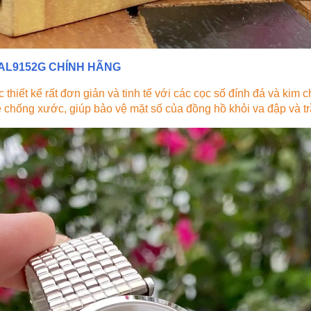
AL9152G CHÍNH HÃNG
thiết kế rất đơn giản và tinh tế với các cọc số đính đá và kim 
chống xước, giúp bảo vệ mặt số của đồng hồ khỏi va đập và t