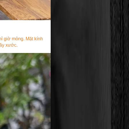
chỉ giờ mỏng. Mặt kính
rầy xước.