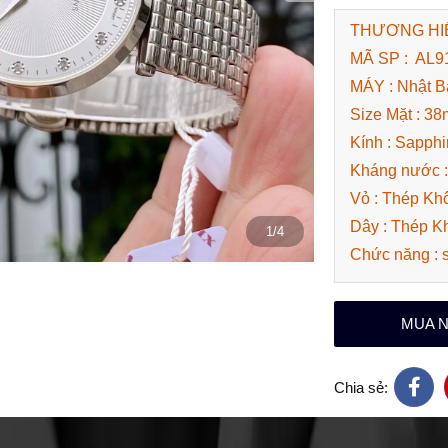
THƯƠNG HIỆU
MÃ SP : AL9
MÁY : Nhật B
Size Mặt : 3
Kính : Sapphi
Kháng nước 
Vỏ : Thép Kh
Dây : Thép K
1/4
Chức năng : 
MUA 
Chia sẻ: