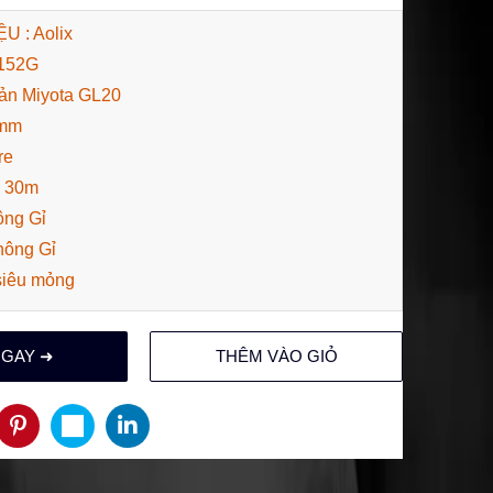
 : Aolix
152G
ản Miyota GL20
8mm
re
: 30m
ông Gỉ
hông Gỉ
siêu mỏng
NGAY ➜
THÊM VÀO GIỎ