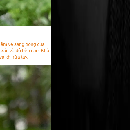
hêm vẻ sang trọng của
 xác và độ bền cao. Khả
 khi rửa tay.