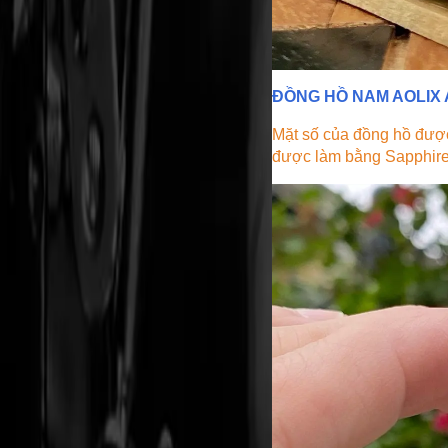
ĐỒNG HỒ NAM AOLIX 
Mặt số của đồng hồ được 
được làm bằng Sapphire 