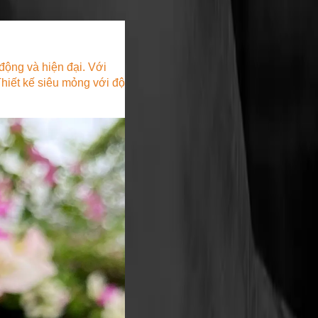
động và hiện đại. Với
hiết kế siêu mỏng với độ