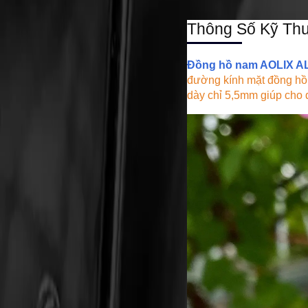
Thông Số Kỹ Thu
Đồng hồ nam AOLIX A
đường kính mặt đồng hồ 
dày chỉ 5,5mm giúp cho đ