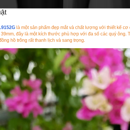
ật
L9152G
là một sản phẩm đẹp mắt và chất lượng với thiết kế cơ 
39mm, đây là một kích thước phù hợp với đa số các quý ông. T
ồng hồ trông rất thanh lịch và sang trọng.