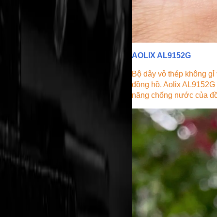
AOLIX AL9152G
Bộ dây vỏ thép không gỉ
đồng hồ. Aolix AL9152G 
năng chống nước của đồn