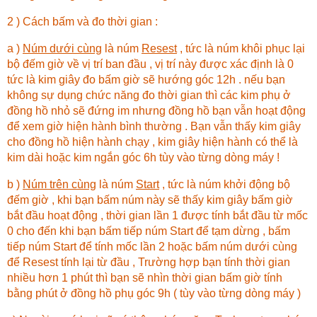
2 ) Cách bấm và đo thời gian :
a )
Núm dưới cùng
là núm
Resest
, tức là núm khôi phục lại
bộ đếm giờ về vị trí ban đầu , vị trí này được xác định là 0
tức là kim giây đo bấm giờ sẽ hướng góc 12h . nếu bạn
không sự dụng chức năng đo thời gian thì các kim phụ ở
đồng hồ nhỏ sẽ đứng im nhưng đồng hồ bạn vẫn hoạt động
để xem giờ hiện hành bình thường . Bạn vẫn thấy kim giây
cho đồng hồ hiện hành chạy , kim giây hiện hành có thể là
kim dài hoặc kim ngắn góc 6h tùy vào từng dòng máy !
b )
Núm trên cùng
là núm
Start
, tức là núm khởi động bộ
đếm giờ , khi bạn bấm núm này sẽ thấy kim giây bấm giờ
bắt đầu hoạt động , thời gian lần 1 được tính bắt đầu từ mốc
0 cho đến khi bạn bấm tiếp núm Start để tạm dừng , bấm
tiếp núm Start để tính mốc lần 2 hoặc bấm núm dưới cùng
để Resest tính lại từ đầu , Trường hợp bạn tính thời gian
nhiều hơn 1 phút thì bạn sẽ nhìn thời gian bấm giờ tính
bằng phút ở đồng hồ phụ góc 9h ( tùy vào từng dòng máy )