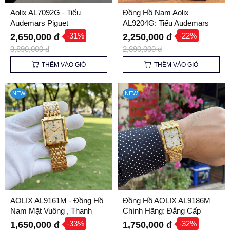
Aolix AL7092G - Tiểu
Đồng Hồ Nam Aolix
Audemars Piguet
AL9204G: Tiểu Audemars
Piguet Của Giới Bình Dân
-31%
-22%
2,650,000 đ
2,250,000 đ
3,890,000 đ
2,890,000 đ
THÊM VÀO GIỎ
THÊM VÀO GIỎ
NEW
NEW
AOLIX AL9161M - Đồng Hồ
Đồng Hồ AOLIX AL9186M
Nam Mặt Vuông , Thanh
Chính Hãng: Đẳng Cấp
Lịch Cho Quý Ông
Sang Trọng Cho Phái Mạnh
-33%
-32%
1,650,000 đ
1,750,000 đ