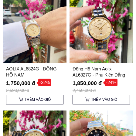
AOLIX AL6824G | ĐỒNG
Đồng Hồ Nam Aolix
HỒ NAM
AL6827G - Phụ Kiện Đẳng
Cấp Thể Hiện Phong Độ
-32%
-24%
1,750,000 đ
1,850,000 đ
Phái Mạnh
2,590,000 đ
2,450,000 đ
THÊM VÀO GIỎ
THÊM VÀO GIỎ