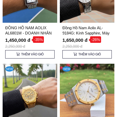
ĐỒNG HỒ NAM AOLIX
Đồng Hồ Nam Aolix AL-
AL6801M - DOANH NHÂN
9184G: Kính Sapphire, Máy
LỊCH LÃM
Nhật, Giá Cực Tốt
-35%
-26%
1,450,000 đ
1,650,000 đ
2,250,000 đ
2,250,000 đ
THÊM VÀO GIỎ
THÊM VÀO GIỎ
NEW
NEW