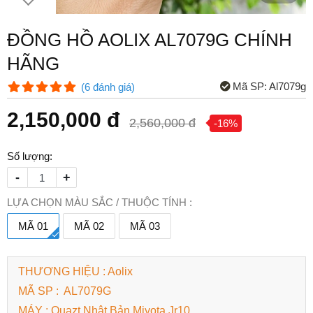
ĐỒNG HỒ AOLIX AL7079G CHÍNH
HÃNG
Mã SP:
Al7079g
(
6
đánh giá
)
2,150,000 đ
2,560,000 đ
-16%
Số lượng:
-
+
LỰA CHỌN MÀU SẮC / THUỘC TÍNH :
MÃ 01
MÃ 02
MÃ 03
THƯƠNG HIỆU : Aolix
MÃ SP : AL7079G
MÁY : Quazt Nhật Bản Miyota Jr10