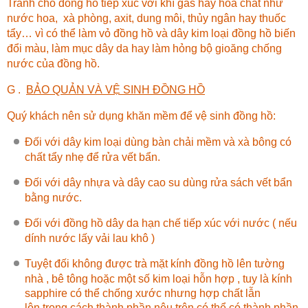
Tránh cho đồng hồ tiếp xúc với khí gas hay hóa chất như
nước hoa, xà phòng, axit, dung môi, thủy ngân hay thuốc
tẩy… vì có thể làm vỏ đồng hồ và dây kim loại đồng hồ biến
đổi màu, làm mục dây da hay làm hỏng bộ gioăng chống
nước của đồng hồ.
G .
BẢO QUẢN VÀ VỆ SINH ĐỒNG HỒ
Quý khách nên sử dụng khăn mềm để vệ sinh đồng hồ:
Đối với dây kim loại dùng bàn chải mềm và xà bông có
chất tẩy nhẹ để rửa vết bẩn.
Đối với dây nhựa và dây cao su dùng rửa sách vết bẩn
bằng nước.
Đối với đồng hồ dây da hạn chế tiếp xúc với nước ( nếu
dính nước lấy vải lau khô )
Tuyệt đối không được trà mặt kính đồng hồ lên tường
nhà , bê tông hoặc một số kim loại hỗn hợp , tuy là kính
sapphire có thể chống xước nhưng hợp chất lẫn
lộn trong cách thành phần nêu trên có thể có thành phần