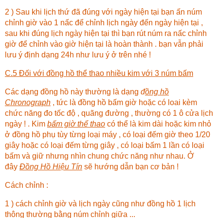
2 ) Sau khi lịch thứ đã đúng với ngày hiện tại bạn ấn núm
chỉnh giờ vào 1 nấc để chỉnh lịch ngày đến ngày hiện tại ,
sau khi đúng lịch ngày hiện tại thì bạn rút núm ra nấc chỉnh
giờ để chỉnh vào giờ hiện tại là hoàn thành . bạn vẫn phải
lưu ý định dạng 24h như lưu ý ở trên nhé !
C.5 Đối với đồng hồ thể thao nhiều kim với 3 núm bấm
Các dạng đồng hồ này thường là dạng
đ
ồng hồ
Chronograph
, tức là đồng hồ bấm giờ hoặc có loai kèm
chức năng đo tốc độ , quãng đường , thường có 1 ô cửa lịch
ngày ! . Kim
bấm giờ thể thao
có thể là kim dài hoặc kim nhỏ
ở đồng hồ phụ tùy từng loại máy , có loại đếm giờ theo 1/20
giây hoặc có loại đếm từng giây , có loại bấm 1 lần có loại
bấm và giữ nhưng nhìn chung chức năng như nhau. Ở
đây
Đồng Hồ Hiệu Tín
sẽ hướng dẫn bạn cơ bản !
Cách chỉnh :
1 ) cách chỉnh giờ và lịch ngày cũng như đồng hồ 1 lịch
thông thường bằng núm chỉnh giữa ...