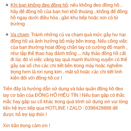
Khi bạn không đeo đồng hồ
:
nếu không đeo đồng hồ ,
hãy để đồng hồ của bạn hơi khô thoáng , không để đồng
hồ ngay dưới điều hòa , gần khu bếp hoặc nơi có từ
trường
Va chạm
: Tránh những cú va chạm quá mức gây hư hại
đồng hồ và ảnh hưởng bộ máy bên trong. Nếu công việc
của bạn thường hoạt động chân tay có cường độ mạnh ,
như tập thể thao hay đánh trống ... hãy tháo đồng hồ cất
đi lúc đó vì việc văng tay quá mạnh thường xuyên có thể
gây sai số cho các chi tiết bên trong máy hoặc nghiêm
trọng hơn là rơi rụng kim , mặt số hoặc các chi tiết linh
kiện đối với đồng hồ cơ !
Trên đây là hướng dẫn sử dụng và bảo quản đồng hồ đeo
tay cơ bản của ĐỒNG HỒ HIỆU TÍN ! Nếu bạn gặp có thắc
mắc hay gặp sự cố khác trong quá trình sử dụng xin vui lòng
liên hệ trực tiếp qua HOTLINE / ZALO : 0398428888 để
được hỗ trợ kịp thời !
Xin trân trọng cám ơn !