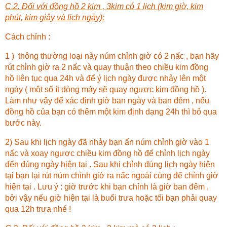
C.2. Đối với đồng hồ 2 kim , 3kim có 1 lịch (kim giờ, kim
phút, kim giây và lịch ngày):
Cách chỉnh :
1 ) thông thường loại này núm chỉnh giờ có 2 nấc , bạn hãy
rút chỉnh giờ ra 2 nấc và quay thuận theo chiều kim đồng
hồ liên tục qua 24h và để ý lịch ngày được nhảy lên một
ngày ( một số ít dòng máy sẽ quay ngược kim đồng hồ ).
Làm như vậy để xác định giờ ban ngày và ban đêm , nếu
đồng hồ của bạn có thêm một kim định dạng 24h thì bỏ qua
bước này.
2) Sau khi lịch ngày đã nhảy bạn ấn núm chỉnh giờ vào 1
nấc và xoay ngược chiều kim đồng hồ để chỉnh lịch ngày
đến đúng ngày hiện tại . Sau khi chỉnh đúng lịch ngày hiện
tại bạn lại rút núm chỉnh giờ ra nấc ngoài cùng để chỉnh giờ
hiện tại . Lưu ý : giờ trước khi bạn chỉnh là giờ ban đêm ,
bởi vậy nếu giờ hiện tại là buổi trưa hoặc tối bạn phải quay
qua 12h trưa nhé !