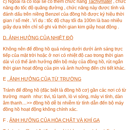
c) Ngoài ra có loại sẽ có thêm chức năng
Tachymater
, chức
năng đo tốc độ quãng đường , chức năng này được tính và
đánh dấu trên niềng Benzel của đồng hồ được ký hiệu thời
gian / số mét . Ví dụ : tốc độ chạy tối đa 100m là bao nhiêu
giây dựa trên chỉ số ghi và thời gian kim giây hoạt động .
D. ẢNH HƯỞNG CỦA NHIỆT ĐỘ
Không nên để đồng hồ quá nóng dưới dưới ánh sáng trực
tiếp của mặt trời hoặc ở nơi có nhiệt độ cao trong thời gian
dài vì có thể ảnh hưởng đến bộ máy của đồng hồ, rút ngắn
thời gian hoạt động của pin và ảnh hưởng đến chi tiết khác.
E
. ẢNH HƯỞNG CỦA TỪ TRƯỜNG
Tránh để đồng hồ (đặc biệt là đồng hồ cơ) gần các nơi có từ
trường mạnh như: tivi, tủ lạnh, lò vi sóng, máy vi tính, dàn
âm thanh…>> đồng hồ dễ bị nhiễm từ tính dẫn đến bộ máy
đồng hồ hoạt động không chính xác.
F .
ẢNH HƯỞNG CỦA HÓA CHẤT VÀ KHÍ GA