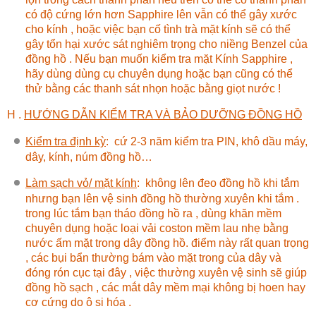
có độ cứng lớn hơn Sapphire lên vẫn có thể gây xước
cho kính , hoặc việc bạn cố tình trà mặt kính sẽ có thể
gây tổn hại xước sát nghiêm trọng cho niềng Benzel của
đồng hồ . Nếu bạn muốn kiểm tra mặt Kính Sapphire ,
hãy dùng dùng cụ chuyên dụng hoặc bạn cũng có thể
thử bằng các thanh sát nhọn hoặc bằng giọt nước !
H .
HƯỚNG DẪN KIỂM TRA VÀ BẢO DƯỠNG ĐỒNG HỒ
Kiểm tra định kỳ
:
cứ 2-3 năm kiểm tra PIN, khô dầu máy,
dây, kính, núm đồng hồ…
Làm sạch vỏ/ mặt kính
:
không lên đeo đồng hồ khi tắm
nhưng bạn lên vệ sinh đồng hồ thường xuyên khi tắm .
trong lúc tắm bạn tháo đồng hồ ra , dùng khăn mềm
chuyên dụng hoặc loại vải coston mềm lau nhẹ bằng
nước ấm mặt trong dây đồng hồ. điểm này rất quan trọng
, các bụi bẩn thường bám vào mặt trong của dây và
đóng rón cục tại đây , việc thường xuyên vệ sinh sẽ giúp
đồng hồ sạch , các mắt dây mềm mại không bị hoen hay
cơ cứng do ô si hóa .