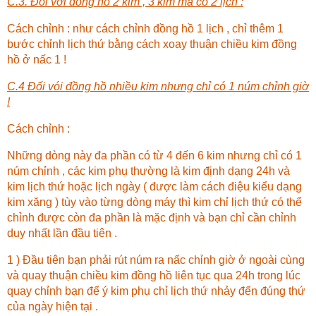
C.3. Đối với đồng hồ 2 kim , 3 kim mà có 2 lịch :
Cách chỉnh : như cách chỉnh đồng hồ 1 lịch , chỉ thêm 1
bước chỉnh lịch thứ bằng cách xoay thuận chiều kim đồng
hồ ở nấc 1 !
C.4 Đối vói đồng hồ nhiều kim nhưng chỉ có 1 núm chỉnh giờ
!
Cách chỉnh :
Những dòng này đa phần có từ 4 đến 6 kim nhưng chỉ có 1
núm chỉnh , các kim phụ thường là kim định dạng 24h và
kim lịch thứ hoặc lịch ngày ( được làm cách điệu kiểu dạng
kim xăng ) tùy vào từng dòng máy thì kim chỉ lịch thứ có thể
chỉnh được còn đa phần là mặc định và bạn chỉ cần chỉnh
duy nhất lần đầu tiên .
1 ) Đầu tiên bạn phải rút núm ra nấc chỉnh giờ ở ngoài cùng
và quay thuận chiều kim đồng hồ liên tục qua 24h trong lúc
quay chỉnh bạn để ý kim phụ chỉ lịch thứ nhảy đến đúng thứ
của ngày hiện tại .