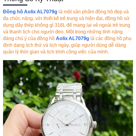
Đồng hồ Aolix AL7079g
là một sản phẩm đồng hồ đẹp và
đa chức năng, với thiết kế trẻ trung và hiện đại, đồng hồ sử
dụng dây thép không gỉ 316L để mang lại vẻ ngoài trẻ trung
và thanh lịch cho người đeo. Một trong những tính năng
đáng chú ý của đồng hồ
Aolix AL7079g
là các đồng hồ phụ
định dạng lịch thứ và lịch ngày, giúp người dùng dễ dàng
quản lý thời gian và lịch trình công việc của mình.