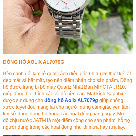
ĐỒNG HỒ AOLIX AL7079G
Bên cạnh đó, kim rẻ quạt cách điệu góc 6h được thiết kế rất
đẹp mắt và bắt mắt, tạo nên điểm nhấn cho sản phẩm. Đồng
hồ được trang bị bộ máy Quartz Nhật Bản MIYOTA JR10,
giúp đồng hồ chính xác và độ bền cao. Mặt kính Sapphire
được sử dụng cho
đồng hồ Aolix AL7079g
giúp chống
xước tuyệt đối, mang lại cho người dùng cảm giác yên tâm
khi sử dụng đồng hồ trong các hoạt động hàng ngày. Mức
độ chịu nước 3ATM là một điểm cộng cho sản phẩm, hỗ trợ
người dùng trong các hoạt động như đi mưa hay rửa tay.