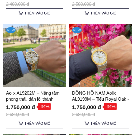
2,480,000 đ
2,580,000 đ
THÊM VÀO GIỎ
THÊM VÀO GIỎ
NEW
NEW
Aolix AL9202M – Nâng tầm
ĐỒNG HỒ NAM Aolix
phong thái, dẫn lối thành
AL9199M – Tiểu Royal Oak -
công
Giá Sinh Viên
-34%
-34%
1,750,000 đ
1,750,000 đ
2,680,000 đ
2,680,000 đ
THÊM VÀO GIỎ
THÊM VÀO GIỎ