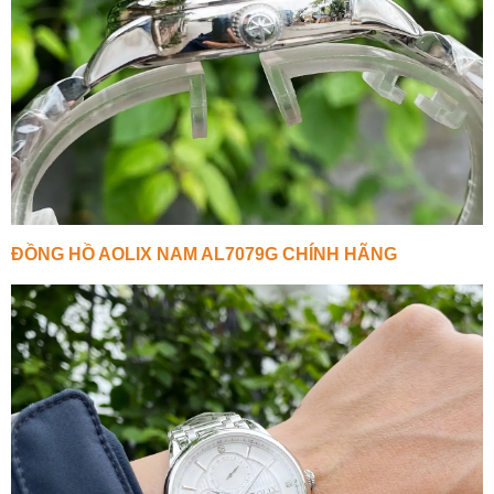
ĐỒNG HỒ AOLIX NAM AL7079G CHÍNH HÃNG