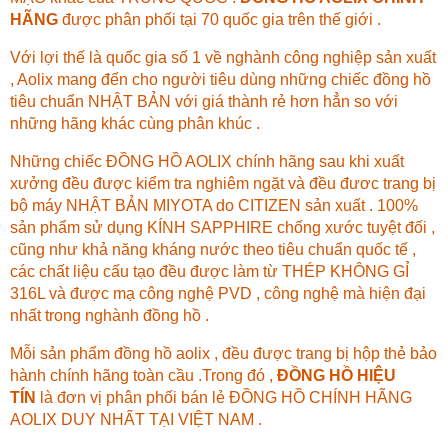
HÃNG
được phân phối tại 70 quốc gia trên thế giới .
Với lợi thế là quốc gia số 1 về nghành công nghiệp sản xuất
, Aolix mang đến cho người tiêu dùng những chiếc đồng hồ
tiêu chuẩn NHẬT BẢN với giá thành rẻ hơn hẳn so với
những hãng khác cùng phân khúc .
Những chiếc ĐỒNG HỒ AOLIX chính hãng sau khi xuất
xưởng đều được kiểm tra nghiêm ngặt và đều đươc trang bị
bộ máy NHẬT BẢN MIYOTA do CITIZEN sản xuất . 100%
sản phẩm sử dụng KÍNH SAPPHIRE chống xước tuyệt đối ,
cũng như khả năng kháng nước theo tiêu chuẩn quốc tế ,
các chất liệu cấu tạo đều được làm từ THÉP KHÔNG GỈ
316L và được mạ công nghệ PVD , công nghệ mà hiện đại
nhất trong nghành đồng hồ .
Mỗi sản phẩm đồng hồ aolix , đều được trang bị hộp thẻ bảo
hành chính hãng toàn cầu .Trong đó ,
ĐỒNG HỒ HIỆU
TÍN
là đơn vị phân phối bán lẻ ĐỒNG HỒ CHÍNH HÃNG
AOLIX DUY NHẤT TẠI VIỆT NAM .