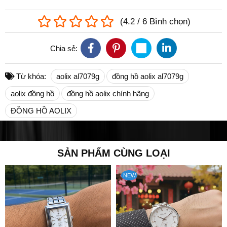
(
4.2
/
6
Bình chọn
)
Chia sẻ:
Từ khóa:
aolix al7079g
đồng hồ aolix al7079g
aolix đồng hồ
đồng hồ aolix chính hãng
ĐỒNG HỒ AOLIX
SẢN PHẨM CÙNG LOẠI
NEW