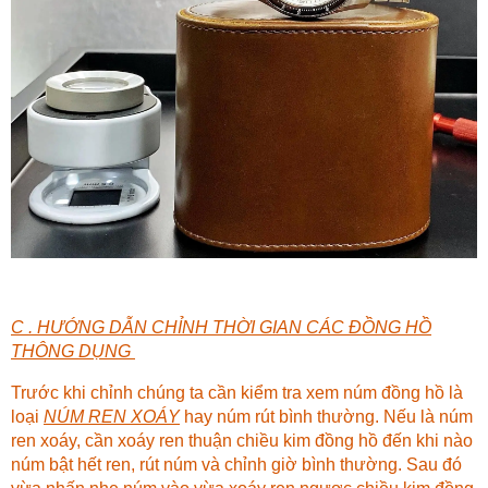
C . HƯỚNG DẪN CHỈNH THỜI GIAN CÁC ĐỒNG HỒ
THÔNG DỤNG
Trước khi chỉnh chúng ta cần kiểm tra xem núm đồng hồ là
loại
NÚM REN XOÁY
hay núm rút bình thường. Nếu là núm
ren xoáy, cần xoáy ren thuận chiều kim đồng hồ đến khi nào
núm bật hết ren, rút núm và chỉnh giờ bình thường. Sau đó