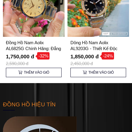
Đồng Hồ Nam Aolix
Dông Hồ Nam Aolix
AL6825G Chính Hãng: Đẳng
AL9203G - Thiết Kế Độc
Cấp Sang Trọng, Nổi Bật Cá
Đáo, Thu Hút Mọi Ánh Nhìn
-32%
-24%
1,750,000 đ
1,850,000 đ
Tính
2,590,000 đ
2,450,000 đ
THÊM VÀO GIỎ
THÊM VÀO GIỎ
ĐỒNG HỒ HIỆU TÍN