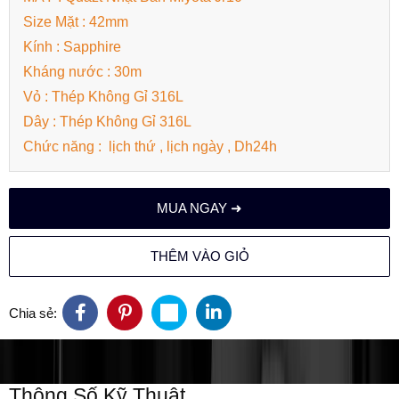
Size Mặt : 42mm
Kính : Sapphire
Kháng nước : 30m
Vỏ : Thép Không Gỉ 316L
Dây : Thép Không Gỉ 316L
Chức năng : lịch thứ , lịch ngày , Dh24h
MUA NGAY ➜
THÊM VÀO GIỎ
Chia sẻ:
Thông Số Kỹ Thuật