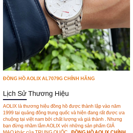
ĐỒNG HỒ AOLIX AL7079G CHÍNH HÃNG
Lịch Sử Thương Hiệu
AOLIX là thương hiệu đồng hồ được thành lập vào năm
1999 tại quảng đông trung quốc và hiện đang rất được ưa
chuộng tại việt nam bởi chất lượng và giá thành . Nhưng
bạn đừng nhầm lẫm AOLIX với những sản phẩm GIẢ
MẠO khác của TRUNG QUỐC .
ĐỒNG HỒ AOLIX CHÍNH