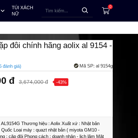
0
TÚI XÁCH
NỮ
 HỒ PINDOWS
ỒNG HỒ LOTUSMAN NAM
ĐỒNG HỒ ALEXANDRE CHRISTIE NỮ
ĐỒNG HỒ TOPHILL NỮ
ĐỒNG HỒ ALEXANDRE CHRISTIE NAM
ĐỒNG HỒ TOPHILL NAM
ĐỒNG HỒ LOTUSMAN NỮ
p đôi chính hãng aolix al 9154 -
Mã SP:
al 9154g
5
đánh giá
)
00 đ
3,674,000 đ
-43%
 AL9154G Thương hiệu : Aolix Xuất xứ : Nhật bản
g Quốc Loại máy : quazt nhật bản ( miyota GM10 -
ng : cặp đôi Phong cách : doanh nhân - lịch lãm Mặt