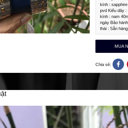
kính : sapphire
pvd Kiểu dây :
kính : nam 40
ngày Bảo hành 
1/6
thái : Sẵn hàng
MUA 
Chia sẻ:
ật